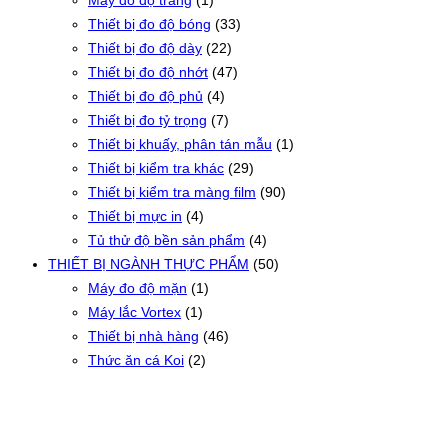
Máy đo độ trắng
(1)
Thiết bị đo độ bóng
(33)
Thiết bị đo độ dày
(22)
Thiết bị đo độ nhớt
(47)
Thiết bị đo độ phủ
(4)
Thiết bị đo tỷ trọng
(7)
Thiết bị khuấy, phân tán mẫu
(1)
Thiết bị kiểm tra khác
(29)
Thiết bị kiểm tra màng film
(90)
Thiết bị mực in
(4)
Tủ thử độ bền sản phẩm
(4)
THIẾT BỊ NGÀNH THỰC PHẨM
(50)
Máy đo độ mặn
(1)
Máy lắc Vortex
(1)
Thiết bị nhà hàng
(46)
Thức ăn cá Koi
(2)