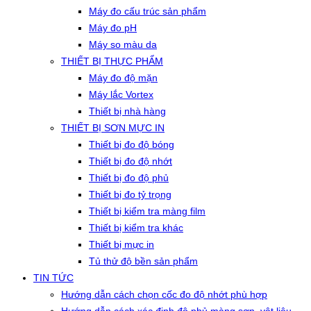
Máy đo cấu trúc sản phẩm
Máy đo pH
Máy so màu da
THIẾT BỊ THỰC PHẨM
Máy đo độ mặn
Máy lắc Vortex
Thiết bị nhà hàng
THIẾT BỊ SƠN MỰC IN
Thiết bị đo độ bóng
Thiết bị đo độ nhớt
Thiết bị đo độ phủ
Thiết bị đo tỷ trọng
Thiết bị kiểm tra màng film
Thiết bị kiểm tra khác
Thiết bị mực in
Tủ thử độ bền sản phẩm
TIN TỨC
Hướng dẫn cách chọn cốc đo độ nhớt phù hợp