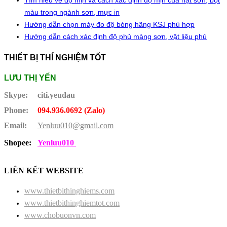
Tìm hiểu về độ mịn và cách xác định độ mịn của hạt sơn, bột
màu trong ngành sơn, mực in
Hướng dẫn chọn máy đo độ bóng hãng KSJ phù hợp
Hướng dẫn cách xác định độ phủ màng sơn, vật liệu phủ
THIẾT BỊ THÍ NGHIỆM TỐT
LƯU THỊ YẾN
Skype:
citi.yeudau
Phone:
094.936.0692 (Zalo)
Email:
Yenluu010@gmail.com
Shopee:
Yenluu010
LIÊN KẾT WEBSITE
www.thietbithinghiems.com
www.thietbithinghiemtot.com
www.chobuonvn.com