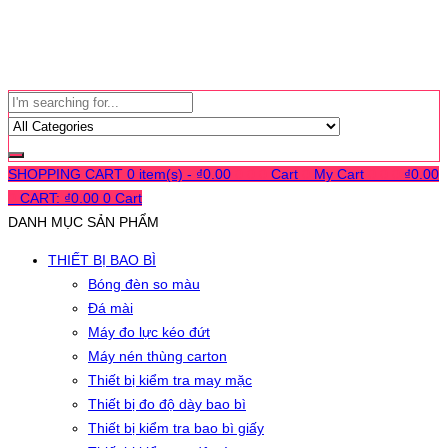
SHOPPING CART
0 item(s) -
₫
0.00
0
0
0
Cart
0
My Cart
0
0
0
₫
0.00
0
CART:
₫
0.00
0
Cart
DANH MỤC SẢN PHẨM
THIẾT BỊ BAO BÌ
Bóng đèn so màu
Đá mài
Máy đo lực kéo đứt
Máy nén thùng carton
Thiết bị kiểm tra may mặc
Thiết bị đo độ dày bao bì
Thiết bị kiểm tra bao bì giấy