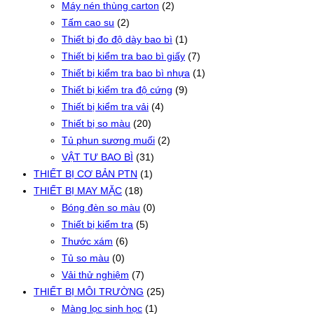
Máy nén thùng carton
(2)
Tấm cao su
(2)
Thiết bị đo độ dày bao bì
(1)
Thiết bị kiểm tra bao bì giấy
(7)
Thiết bị kiểm tra bao bì nhựa
(1)
Thiết bị kiểm tra độ cứng
(9)
Thiết bị kiểm tra vải
(4)
Thiết bị so màu
(20)
Tủ phun sương muối
(2)
VẬT TƯ BAO BÌ
(31)
THIẾT BỊ CƠ BẢN PTN
(1)
THIẾT BỊ MAY MẶC
(18)
Bóng đèn so màu
(0)
Thiết bị kiểm tra
(5)
Thước xám
(6)
Tủ so màu
(0)
Vải thử nghiệm
(7)
THIẾT BỊ MÔI TRƯỜNG
(25)
Màng lọc sinh học
(1)