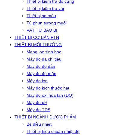
Thiết bị kiểm tra độ cứng
Thiết bị kiểm tra vải
Thiết bị so màu
Tủ phun sương muối
VẬT TƯ BAO BÌ
THIẾT BỊ CƠ BẢN PTN
THIẾT BỊ MÔI TRƯỜNG
Màng lọc sinh học
Máy đo đa chỉ tiêu
Máy đo độ dẫn
Máy đo độ mặn
Máy đo ion
Máy đo kích thước hạt
Máy đo oxi hòa tan (DO)
Máy đo pH
Máy đo TDS
THIẾT BỊ NGÀNH DƯỢC PHẨM
Bể điều nhiệt
Thiết bị hiệu chuẩn nhiệt độ