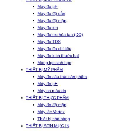
Máy đo pH
Máy đo độ dẫn
Máy đo độ mặn
Máy đo ion
Máy đo oxi hòa tan (DO)
Máy đo TDS
Máy đo đa chỉ tiêu
Máy đo kích thước hạt
Màng lọc sinh học
THIẾT BỊ MỸ PHẨM
Máy đo cấu trúc sản phẩm
Máy đo pH
Máy so màu da
THIẾT BỊ THỰC PHẨM
Máy đo độ mặn
Máy lắc Vortex
Thiết bị nhà hàng
THIẾT BỊ SƠN MỰC IN