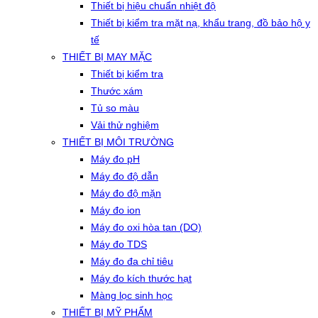
Thiết bị hiệu chuẩn nhiệt độ
Thiết bị kiểm tra mặt nạ, khẩu trang, đồ bảo hộ y
tế
THIẾT BỊ MAY MẶC
Thiết bị kiểm tra
Thước xám
Tủ so màu
Vải thử nghiệm
THIẾT BỊ MÔI TRƯỜNG
Máy đo pH
Máy đo độ dẫn
Máy đo độ mặn
Máy đo ion
Máy đo oxi hòa tan (DO)
Máy đo TDS
Máy đo đa chỉ tiêu
Máy đo kích thước hạt
Màng lọc sinh học
THIẾT BỊ MỸ PHẨM