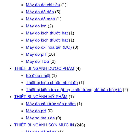
Máy đo đa chỉ tiêu
(1)
Máy đo độ dẫn
(5)
Máy đo độ mặn
(1)
Máy đo ion
(2)
Máy đo kích thước hạt
(1)
Máy đo kích thước hạt
(1)
Máy đo oxi hòa tan (DO)
(3)
Máy đo pH
(10)
Máy đo TDS
(2)
THIẾT BỊ NGÀNH DƯỢC PHẨM
(4)
Bể điều nhiệt
(1)
Thiết bị hiệu chuẩn nhiệt độ
(1)
Thiết bị kiểm tra mặt nạ, khẩu trang, đồ bảo hộ y tế
(2)
THIẾT BỊ NGÀNH MỸ PHẨM
(1)
Máy đo cấu trúc sản phẩm
(1)
Máy đo pH
(0)
Máy so màu da
(0)
THIẾT BỊ NGÀNH SƠN MỰC IN
(246)