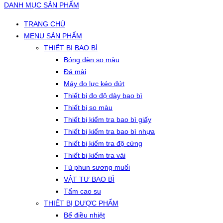
DANH MỤC SẢN PHẨM
TRANG CHỦ
MENU SẢN PHẨM
THIẾT BỊ BAO BÌ
Bóng đèn so màu
Đá mài
Máy đo lực kéo đứt
Thiết bị đo độ dày bao bì
Thiết bị so màu
Thiết bị kiểm tra bao bì giấy
Thiết bị kiểm tra bao bì nhựa
Thiết bị kiểm tra độ cứng
Thiết bị kiểm tra vải
Tủ phun sương muối
VẬT TƯ BAO BÌ
Tấm cao su
THIẾT BỊ DƯỢC PHẨM
Bể điều nhiệt