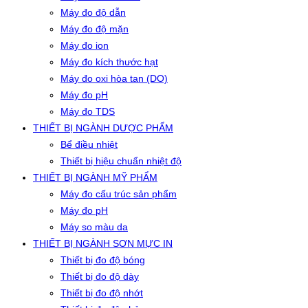
Máy đo độ dẫn
Máy đo độ mặn
Máy đo ion
Máy đo kích thước hạt
Máy đo oxi hòa tan (DO)
Máy đo pH
Máy đo TDS
THIẾT BỊ NGÀNH DƯỢC PHẨM
Bể điều nhiệt
Thiết bị hiệu chuẩn nhiệt độ
THIẾT BỊ NGÀNH MỸ PHẨM
Máy đo cấu trúc sản phẩm
Máy đo pH
Máy so màu da
THIẾT BỊ NGÀNH SƠN MỰC IN
Thiết bị đo độ bóng
Thiết bị đo độ dày
Thiết bị đo độ nhớt