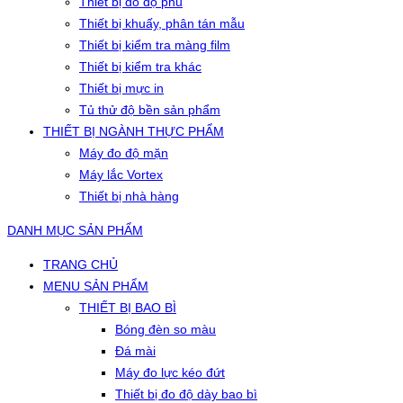
Thiết bị đo độ phủ
Thiết bị khuấy, phân tán mẫu
Thiết bị kiểm tra màng film
Thiết bị kiểm tra khác
Thiết bị mực in
Tủ thử độ bền sản phẩm
THIẾT BỊ NGÀNH THỰC PHẨM
Máy đo độ mặn
Máy lắc Vortex
Thiết bị nhà hàng
DANH MỤC SẢN PHẨM
TRANG CHỦ
MENU SẢN PHẨM
THIẾT BỊ BAO BÌ
Bóng đèn so màu
Đá mài
Máy đo lực kéo đứt
Thiết bị đo độ dày bao bì