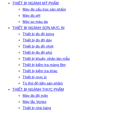
THIẾT BỊ NGÀNH MỸ PHẨM
Máy đo cấu trúc sản phẩm
Máy đo pH
Máy so màu da
THIẾT BỊ NGÀNH SƠN MỰC IN
Thiết bị đo độ bóng
Thiết bị đo độ dày
Thiết bị đo độ nhớt
Thiết bị đo độ phủ
Thiết bị khuấy, phân tán mẫu
Thiết bị kiểm tra màng film
Thiết bị kiểm tra khác
Thiết bị mực in
Tủ thử độ bền sản phẩm
THIẾT BỊ NGÀNH THỰC PHẨM
Máy đo độ mặn
Máy lắc Vortex
Thiết bị nhà hàng