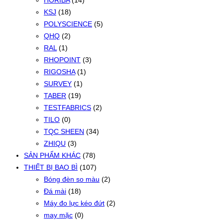
HORIBA
(14)
KSJ
(18)
POLYSCIENCE
(5)
QHQ
(2)
RAL
(1)
RHOPOINT
(3)
RIGOSHA
(1)
SURVEY
(1)
TABER
(19)
TESTFABRICS
(2)
TILO
(0)
TQC SHEEN
(34)
ZHIQU
(3)
SẢN PHẨM KHÁC
(78)
THIẾT BỊ BAO BÌ
(107)
Bóng đèn so màu
(2)
Đá mài
(18)
Máy đo lực kéo đứt
(2)
may mặc
(0)