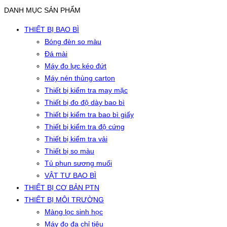
DANH MỤC SẢN PHẨM
THIẾT BỊ BAO BÌ
Bóng đèn so màu
Đá mài
Máy đo lực kéo đứt
Máy nén thùng carton
Thiết bị kiểm tra may mặc
Thiết bị đo độ dày bao bì
Thiết bị kiểm tra bao bì giấy
Thiết bị kiểm tra độ cứng
Thiết bị kiểm tra vải
Thiết bị so màu
Tủ phun sương muối
VẬT TƯ BAO BÌ
THIẾT BỊ CƠ BẢN PTN
THIẾT BỊ MÔI TRƯỜNG
Màng lọc sinh học
Máy đo đa chỉ tiêu