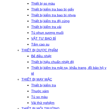
Thiết bị so màu
Thiết bị kiểm tra bao bì giấy
Thiết bị kiểm tra bao bì nhựa
Thiết bị kiểm tra độ cứng
Thiết bị kiểm tra vải
Tủ phun sương muối
VẬT TƯ BAO BÌ
Tấm cao su
THIẾT BỊ DƯỢC PHẨM
Bể điều nhiệt
Thiết bị hiệu chuẩn nhiệt độ
Thiết bị kiểm tra mặt nạ, khẩu trang, đồ bảo hộ y
tế
THIẾT BỊ MAY MẶC
Thiết bị kiểm tra
Thước xám
Tủ so màu
Vải thử nghiệm
THIẾT BỊ MÔI TRƯỜNG