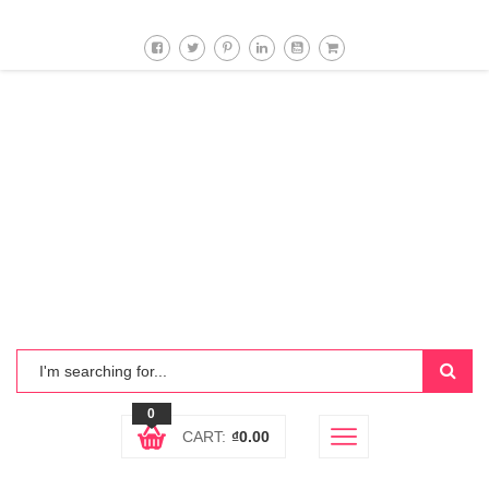
0
CART:
₫
0.00