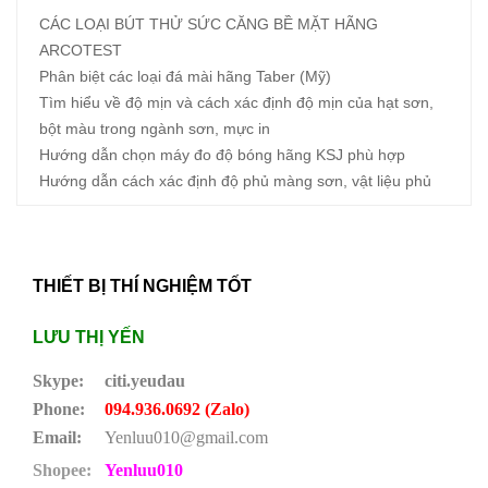
CÁC LOẠI BÚT THỬ SỨC CĂNG BỀ MẶT HÃNG
ARCOTEST
Phân biệt các loại đá mài hãng Taber (Mỹ)
Tìm hiểu về độ mịn và cách xác định độ mịn của hạt sơn,
bột màu trong ngành sơn, mực in
Hướng dẫn chọn máy đo độ bóng hãng KSJ phù hợp
Hướng dẫn cách xác định độ phủ màng sơn, vật liệu phủ
THIẾT BỊ THÍ NGHIỆM TỐT
LƯU THỊ YẾN
Skype:
citi.yeudau
Phone:
094.936.0692 (Zalo)
Email:
Yenluu010@gmail.com
Shopee:
Yenluu010