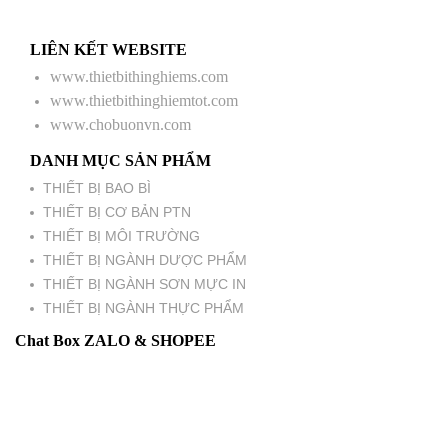
LIÊN KẾT WEBSITE
www.thietbithinghiems.com
www.thietbithinghiemtot.com
www.chobuonvn.com
DANH MỤC SẢN PHẨM
THIẾT BỊ BAO BÌ
THIẾT BỊ CƠ BẢN PTN
THIẾT BỊ MÔI TRƯỜNG
THIẾT BỊ NGÀNH DƯỢC PHẨM
THIẾT BỊ NGÀNH SƠN MỰC IN
THIẾT BỊ NGÀNH THỰC PHẨM
Chat Box ZALO & SHOPEE