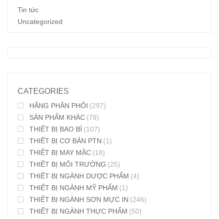
Tin tức
Uncategorized
CATEGORIES
HÃNG PHÂN PHỐI
(297)
SẢN PHẨM KHÁC
(78)
THIẾT BỊ BAO BÌ
(107)
THIẾT BỊ CƠ BẢN PTN
(1)
THIẾT BỊ MAY MẶC
(18)
THIẾT BỊ MÔI TRƯỜNG
(25)
THIẾT BỊ NGÀNH DƯỢC PHẨM
(4)
THIẾT BỊ NGÀNH MỸ PHẨM
(1)
THIẾT BỊ NGÀNH SƠN MỰC IN
(246)
THIẾT BỊ NGÀNH THỰC PHẨM
(50)