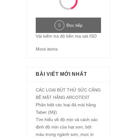
Đọc tiếp
Vải kiểm tra độ bền ma sát ISO
More items
BÀI VIẾT MỚI NHẤT
CÁC LOẠI BÚT THỬ SỨC CĂNG
BỀ MẶT HÃNG ARCOTEST
Phân biệt các loại đá mài hãng
Taber (Mỹ)
Tìm hiểu về độ mịn và cách xác
định độ mịn của hạt sơn, bột
màu trong ngành sơn, mực in