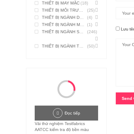
THIẾT BỊ MAY MẶC
(18)
THIẾT BỊ MÔI TRƯỜNG
(25)
THIẾT BỊ NGÀNH DƯỢC PHẨM
(4)
THIẾT BỊ NGÀNH MỸ PHẨM
(1)
Lưu tên
THIẾT BỊ NGÀNH SƠN MỰC IN
(246)
THIẾT BỊ NGÀNH THỰC PHẨM
(50)
Đọc tiếp
Vải thử nghiệm Testfabrics
AATCC kiểm tra độ bền màu