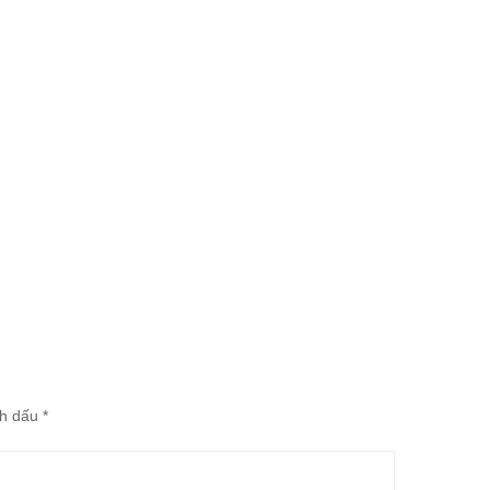
nh dấu
*