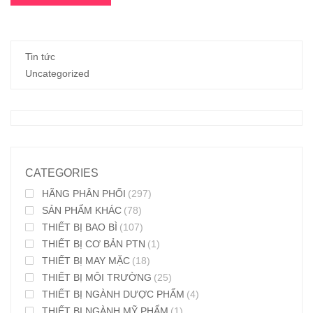
Tin tức
Uncategorized
CATEGORIES
HÃNG PHÂN PHỐI
(297)
SẢN PHẨM KHÁC
(78)
THIẾT BỊ BAO BÌ
(107)
THIẾT BỊ CƠ BẢN PTN
(1)
THIẾT BỊ MAY MẶC
(18)
THIẾT BỊ MÔI TRƯỜNG
(25)
THIẾT BỊ NGÀNH DƯỢC PHẨM
(4)
THIẾT BỊ NGÀNH MỸ PHẨM
(1)