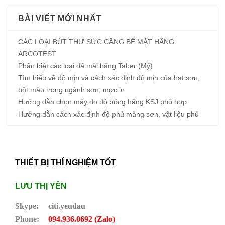
BÀI VIẾT MỚI NHẤT
CÁC LOẠI BÚT THỬ SỨC CĂNG BỀ MẶT HÃNG
ARCOTEST
Phân biệt các loại đá mài hãng Taber (Mỹ)
Tìm hiểu về độ mịn và cách xác định độ mịn của hạt sơn,
bột màu trong ngành sơn, mực in
Hướng dẫn chọn máy đo độ bóng hãng KSJ phù hợp
Hướng dẫn cách xác định độ phủ màng sơn, vật liệu phủ
THIẾT BỊ THÍ NGHIỆM TỐT
LƯU THỊ YẾN
Skype:
citi.yeudau
Phone:
094.936.0692 (Zalo)