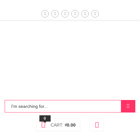
0
CART:
₫
0.00