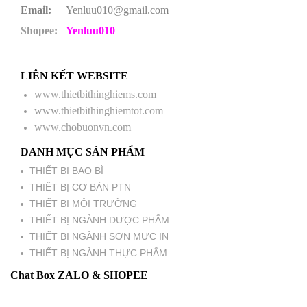
Email:
Yenluu010@gmail.com
Shopee:
Yenluu010
LIÊN KẾT WEBSITE
www.thietbithinghiems.com
www.thietbithinghiemtot.com
www.chobuonvn.com
DANH MỤC SẢN PHẨM
THIẾT BỊ BAO BÌ
THIẾT BỊ CƠ BẢN PTN
THIẾT BỊ MÔI TRƯỜNG
THIẾT BỊ NGÀNH DƯỢC PHẨM
THIẾT BỊ NGÀNH SƠN MỰC IN
THIẾT BỊ NGÀNH THỰC PHẨM
Chat Box ZALO & SHOPEE