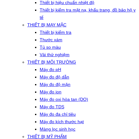
Thiết bị hiệu chuẩn nhiệt độ
Thiết bị kiểm tra mặt nạ, khẩu trang, đồ bảo hộ y
tế
THIẾT BỊ MAY MẶC
Thiết bị kiểm tra
Thước xám
Tủ so màu
Vải thử nghiệm
THIẾT BỊ MÔI TRƯỜNG
Máy đo pH
Máy đo độ dẫn
Máy đo độ mặn
Máy đo ion
Máy đo oxi hòa tan (DO)
Máy đo TDS
Máy đo đa chỉ tiêu
Máy đo kích thước hạt
Màng lọc sinh học
THIẾT BỊ MỸ PHẨM