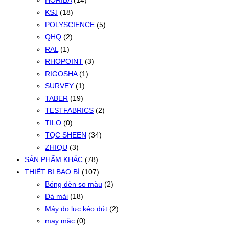
HORIBA
(14)
KSJ
(18)
POLYSCIENCE
(5)
QHQ
(2)
RAL
(1)
RHOPOINT
(3)
RIGOSHA
(1)
SURVEY
(1)
TABER
(19)
TESTFABRICS
(2)
TILO
(0)
TQC SHEEN
(34)
ZHIQU
(3)
SẢN PHẨM KHÁC
(78)
THIẾT BỊ BAO BÌ
(107)
Bóng đèn so màu
(2)
Đá mài
(18)
Máy đo lực kéo đứt
(2)
may mặc
(0)