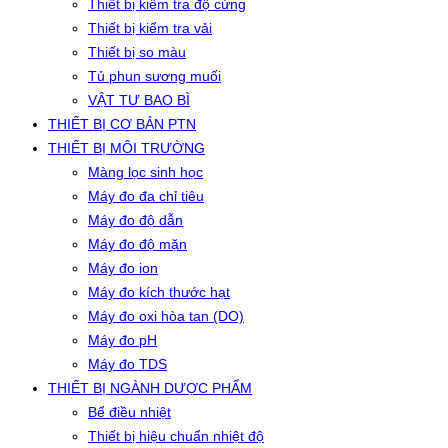
Thiết bị kiểm tra độ cứng
Thiết bị kiểm tra vải
Thiết bị so màu
Tủ phun sương muối
VẬT TƯ BAO BÌ
THIẾT BỊ CƠ BẢN PTN
THIẾT BỊ MÔI TRƯỜNG
Màng lọc sinh học
Máy đo đa chỉ tiêu
Máy đo độ dẫn
Máy đo độ mặn
Máy đo ion
Máy đo kích thước hạt
Máy đo oxi hòa tan (DO)
Máy đo pH
Máy đo TDS
THIẾT BỊ NGÀNH DƯỢC PHẨM
Bể điều nhiệt
Thiết bị hiệu chuẩn nhiệt độ