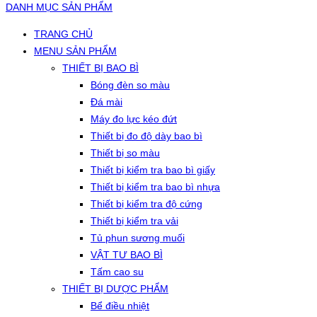
DANH MỤC SẢN PHẨM
TRANG CHỦ
MENU SẢN PHẨM
THIẾT BỊ BAO BÌ
Bóng đèn so màu
Đá mài
Máy đo lực kéo đứt
Thiết bị đo độ dày bao bì
Thiết bị so màu
Thiết bị kiểm tra bao bì giấy
Thiết bị kiểm tra bao bì nhựa
Thiết bị kiểm tra độ cứng
Thiết bị kiểm tra vải
Tủ phun sương muối
VẬT TƯ BAO BÌ
Tấm cao su
THIẾT BỊ DƯỢC PHẨM
Bể điều nhiệt