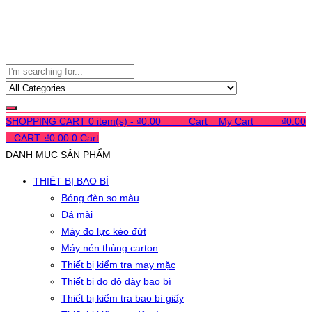
SHOPPING CART
0 item(s) -
₫
0.00
0
0
0
Cart
0
My Cart
0
0
0
₫
0.00
0
CART:
₫
0.00
0
Cart
DANH MỤC SẢN PHẨM
THIẾT BỊ BAO BÌ
Bóng đèn so màu
Đá mài
Máy đo lực kéo đứt
Máy nén thùng carton
Thiết bị kiểm tra may mặc
Thiết bị đo độ dày bao bì
Thiết bị kiểm tra bao bì giấy