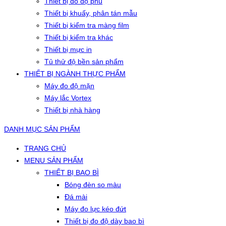
Thiết bị đo độ phủ
Thiết bị khuấy, phân tán mẫu
Thiết bị kiểm tra màng film
Thiết bị kiểm tra khác
Thiết bị mực in
Tủ thử độ bền sản phẩm
THIẾT BỊ NGÀNH THỰC PHẨM
Máy đo độ mặn
Máy lắc Vortex
Thiết bị nhà hàng
DANH MỤC SẢN PHẨM
TRANG CHỦ
MENU SẢN PHẨM
THIẾT BỊ BAO BÌ
Bóng đèn so màu
Đá mài
Máy đo lực kéo đứt
Thiết bị đo độ dày bao bì