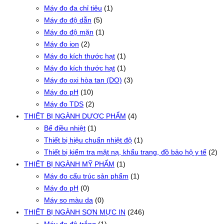
Máy đo đa chỉ tiêu
(1)
Máy đo độ dẫn
(5)
Máy đo độ mặn
(1)
Máy đo ion
(2)
Máy đo kích thước hạt
(1)
Máy đo kích thước hạt
(1)
Máy đo oxi hòa tan (DO)
(3)
Máy đo pH
(10)
Máy đo TDS
(2)
THIẾT BỊ NGÀNH DƯỢC PHẨM
(4)
Bể điều nhiệt
(1)
Thiết bị hiệu chuẩn nhiệt độ
(1)
Thiết bị kiểm tra mặt nạ, khẩu trang, đồ bảo hộ y tế
(2)
THIẾT BỊ NGÀNH MỸ PHẨM
(1)
Máy đo cấu trúc sản phẩm
(1)
Máy đo pH
(0)
Máy so màu da
(0)
THIẾT BỊ NGÀNH SƠN MỰC IN
(246)