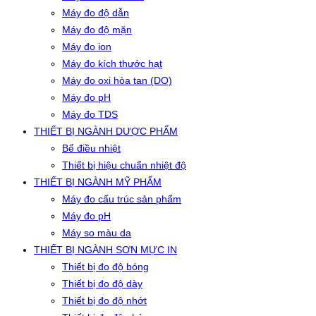
Máy đo độ dẫn
Máy đo độ mặn
Máy đo ion
Máy đo kích thước hạt
Máy đo oxi hòa tan (DO)
Máy đo pH
Máy đo TDS
THIẾT BỊ NGÀNH DƯỢC PHẨM
Bể điều nhiệt
Thiết bị hiệu chuẩn nhiệt độ
THIẾT BỊ NGÀNH MỸ PHẨM
Máy đo cấu trúc sản phẩm
Máy đo pH
Máy so màu da
THIẾT BỊ NGÀNH SƠN MỰC IN
Thiết bị đo độ bóng
Thiết bị đo độ dày
Thiết bị đo độ nhớt