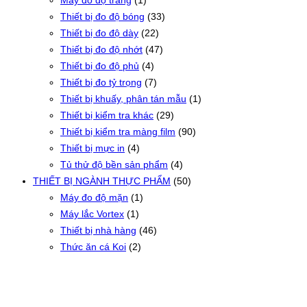
Máy đo độ trắng
(1)
Thiết bị đo độ bóng
(33)
Thiết bị đo độ dày
(22)
Thiết bị đo độ nhớt
(47)
Thiết bị đo độ phủ
(4)
Thiết bị đo tỷ trọng
(7)
Thiết bị khuấy, phân tán mẫu
(1)
Thiết bị kiểm tra khác
(29)
Thiết bị kiểm tra màng film
(90)
Thiết bị mực in
(4)
Tủ thử độ bền sản phẩm
(4)
THIẾT BỊ NGÀNH THỰC PHẨM
(50)
Máy đo độ mặn
(1)
Máy lắc Vortex
(1)
Thiết bị nhà hàng
(46)
Thức ăn cá Koi
(2)