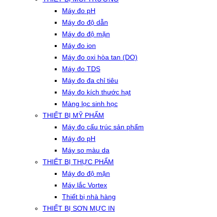
Máy đo pH
Máy đo độ dẫn
Máy đo độ mặn
Máy đo ion
Máy đo oxi hòa tan (DO)
Máy đo TDS
Máy đo đa chỉ tiêu
Máy đo kích thước hạt
Màng lọc sinh học
THIẾT BỊ MỸ PHẨM
Máy đo cấu trúc sản phẩm
Máy đo pH
Máy so màu da
THIẾT BỊ THỰC PHẨM
Máy đo độ mặn
Máy lắc Vortex
Thiết bị nhà hàng
THIẾT BỊ SƠN MỰC IN