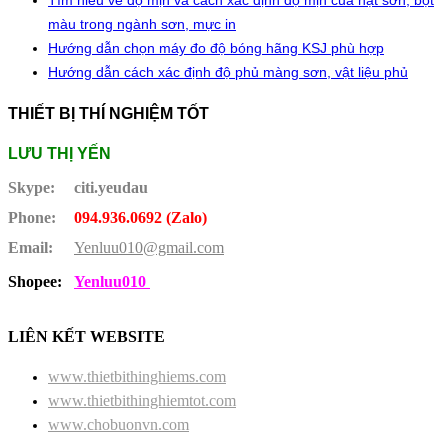
Tìm hiểu về độ mịn và cách xác định độ mịn của hạt sơn, bột
màu trong ngành sơn, mực in
Hướng dẫn chọn máy đo độ bóng hãng KSJ phù hợp
Hướng dẫn cách xác định độ phủ màng sơn, vật liệu phủ
THIẾT BỊ THÍ NGHIỆM TỐT
LƯU THỊ YẾN
Skype:
citi.yeudau
Phone:
094.936.0692 (Zalo)
Email:
Yenluu010@gmail.com
Shopee:
Yenluu010
LIÊN KẾT WEBSITE
www.thietbithinghiems.com
www.thietbithinghiemtot.com
www.chobuonvn.com