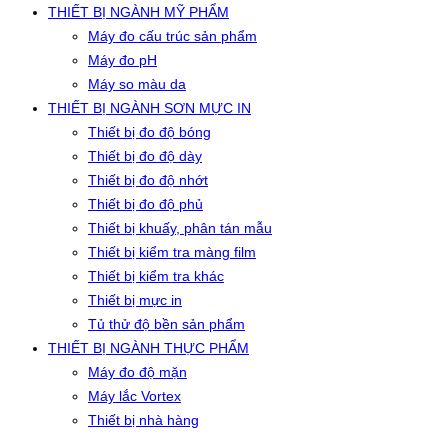
THIẾT BỊ NGÀNH MỸ PHẨM
Máy đo cấu trúc sản phẩm
Máy đo pH
Máy so màu da
THIẾT BỊ NGÀNH SƠN MỰC IN
Thiết bị đo độ bóng
Thiết bị đo độ dày
Thiết bị đo độ nhớt
Thiết bị đo độ phủ
Thiết bị khuấy, phân tán mẫu
Thiết bị kiểm tra màng film
Thiết bị kiểm tra khác
Thiết bị mực in
Tủ thử độ bền sản phẩm
THIẾT BỊ NGÀNH THỰC PHẨM
Máy đo độ mặn
Máy lắc Vortex
Thiết bị nhà hàng