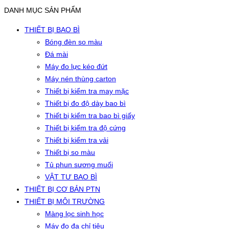
DANH MỤC SẢN PHẨM
THIẾT BỊ BAO BÌ
Bóng đèn so màu
Đá mài
Máy đo lực kéo đứt
Máy nén thùng carton
Thiết bị kiểm tra may mặc
Thiết bị đo độ dày bao bì
Thiết bị kiểm tra bao bì giấy
Thiết bị kiểm tra độ cứng
Thiết bị kiểm tra vải
Thiết bị so màu
Tủ phun sương muối
VẬT TƯ BAO BÌ
THIẾT BỊ CƠ BẢN PTN
THIẾT BỊ MÔI TRƯỜNG
Màng lọc sinh học
Máy đo đa chỉ tiêu