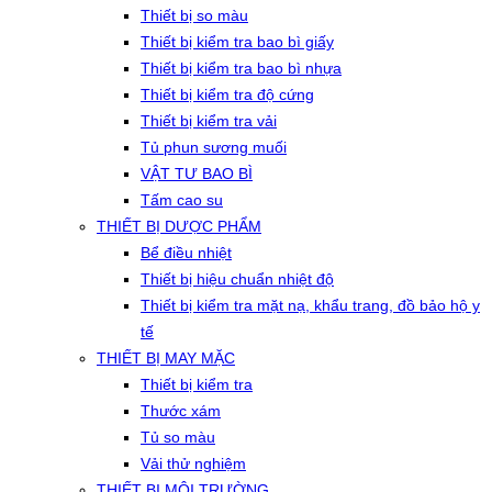
Thiết bị so màu
Thiết bị kiểm tra bao bì giấy
Thiết bị kiểm tra bao bì nhựa
Thiết bị kiểm tra độ cứng
Thiết bị kiểm tra vải
Tủ phun sương muối
VẬT TƯ BAO BÌ
Tấm cao su
THIẾT BỊ DƯỢC PHẨM
Bể điều nhiệt
Thiết bị hiệu chuẩn nhiệt độ
Thiết bị kiểm tra mặt nạ, khẩu trang, đồ bảo hộ y
tế
THIẾT BỊ MAY MẶC
Thiết bị kiểm tra
Thước xám
Tủ so màu
Vải thử nghiệm
THIẾT BỊ MÔI TRƯỜNG