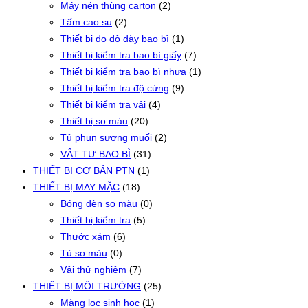
Máy nén thùng carton
(2)
Tấm cao su
(2)
Thiết bị đo độ dày bao bì
(1)
Thiết bị kiểm tra bao bì giấy
(7)
Thiết bị kiểm tra bao bì nhựa
(1)
Thiết bị kiểm tra độ cứng
(9)
Thiết bị kiểm tra vải
(4)
Thiết bị so màu
(20)
Tủ phun sương muối
(2)
VẬT TƯ BAO BÌ
(31)
THIẾT BỊ CƠ BẢN PTN
(1)
THIẾT BỊ MAY MẶC
(18)
Bóng đèn so màu
(0)
Thiết bị kiểm tra
(5)
Thước xám
(6)
Tủ so màu
(0)
Vải thử nghiệm
(7)
THIẾT BỊ MÔI TRƯỜNG
(25)
Màng lọc sinh học
(1)