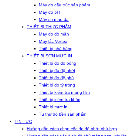
Máy đo cấu trúc sản phẩm
Máy đo pH
Máy so màu da
THIẾT BỊ THỰC PHẨM
Máy đo độ mặn
Máy lắc Vortex
Thiết bị nhà hàng
THIẾT BỊ SƠN MỰC IN
Thiết bị đo độ bóng
Thiết bị đo độ nhớt
Thiết bị đo độ phủ
Thiết bị đo tỷ trọng
Thiết bị kiểm tra màng film
Thiết bị kiểm tra khác
Thiết bị mực in
Tủ thử độ bền sản phẩm
TIN TỨC
Hướng dẫn cách chọn cốc đo độ nhớt phù hợp