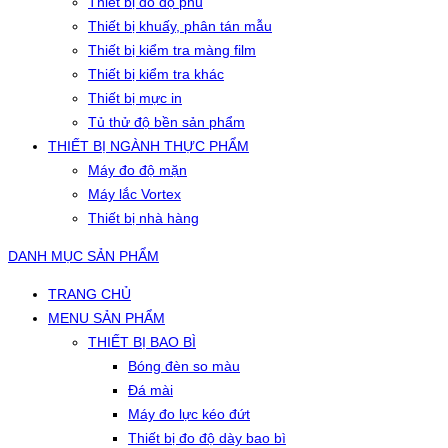
Thiết bị đo độ phủ
Thiết bị khuấy, phân tán mẫu
Thiết bị kiểm tra màng film
Thiết bị kiểm tra khác
Thiết bị mực in
Tủ thử độ bền sản phẩm
THIẾT BỊ NGÀNH THỰC PHẨM
Máy đo độ mặn
Máy lắc Vortex
Thiết bị nhà hàng
DANH MỤC SẢN PHẨM
TRANG CHỦ
MENU SẢN PHẨM
THIẾT BỊ BAO BÌ
Bóng đèn so màu
Đá mài
Máy đo lực kéo đứt
Thiết bị đo độ dày bao bì