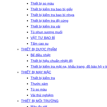
Thiết bị so màu
Thiết bị kiểm tra bao bì giấy
Thiết bị kiểm tra bao bì nhựa
Thiết bị kiểm tra độ cứng
Thiết bị kiểm tra vải
Tủ phun sương muối
VẬT TƯ BAO BÌ
Tấm cao su
THIẾT BỊ DƯỢC PHẨM
Bể điều nhiệt
Thiết bị hiệu chuẩn nhiệt độ
Thiết bị kiểm tra mặt nạ, khẩu trang, đồ bảo hộ y t
THIẾT BỊ MAY MẶC
Thiết bị kiểm tra
Thước xám
Tủ so màu
Vải thử nghiệm
THIẾT BỊ MÔI TRƯỜNG
Máy đo pH