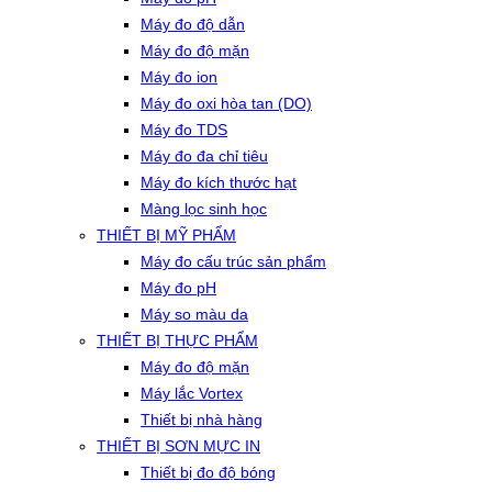
Máy đo độ dẫn
Máy đo độ mặn
Máy đo ion
Máy đo oxi hòa tan (DO)
Máy đo TDS
Máy đo đa chỉ tiêu
Máy đo kích thước hạt
Màng lọc sinh học
THIẾT BỊ MỸ PHẨM
Máy đo cấu trúc sản phẩm
Máy đo pH
Máy so màu da
THIẾT BỊ THỰC PHẨM
Máy đo độ mặn
Máy lắc Vortex
Thiết bị nhà hàng
THIẾT BỊ SƠN MỰC IN
Thiết bị đo độ bóng