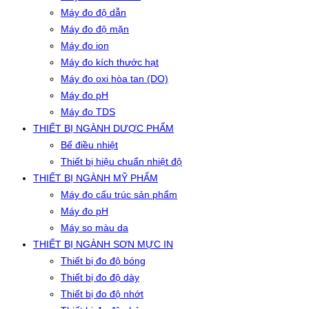
Máy đo độ dẫn
Máy đo độ mặn
Máy đo ion
Máy đo kích thước hạt
Máy đo oxi hòa tan (DO)
Máy đo pH
Máy đo TDS
THIẾT BỊ NGÀNH DƯỢC PHẨM
Bể điều nhiệt
Thiết bị hiệu chuẩn nhiệt độ
THIẾT BỊ NGÀNH MỸ PHẨM
Máy đo cấu trúc sản phẩm
Máy đo pH
Máy so màu da
THIẾT BỊ NGÀNH SƠN MỰC IN
Thiết bị đo độ bóng
Thiết bị đo độ dày
Thiết bị đo độ nhớt