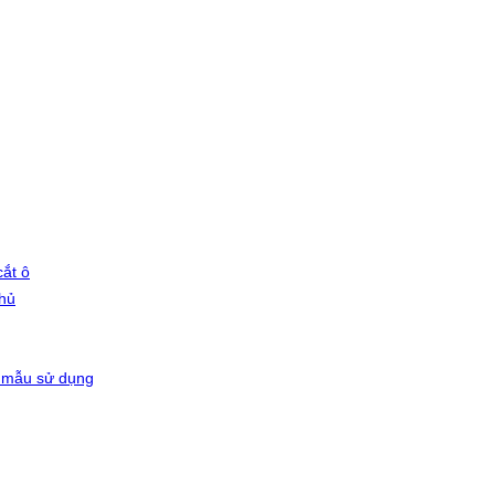
ắt ô
phủ
 mẫu sử dụng