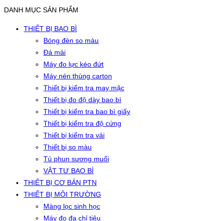
DANH MỤC SẢN PHẨM
THIẾT BỊ BAO BÌ
Bóng đèn so màu
Đá mài
Máy đo lực kéo đứt
Máy nén thùng carton
Thiết bị kiểm tra may mặc
Thiết bị đo độ dày bao bì
Thiết bị kiểm tra bao bì giấy
Thiết bị kiểm tra độ cứng
Thiết bị kiểm tra vải
Thiết bị so màu
Tủ phun sương muối
VẬT TƯ BAO BÌ
THIẾT BỊ CƠ BẢN PTN
THIẾT BỊ MÔI TRƯỜNG
Màng lọc sinh học
Máy đo đa chỉ tiêu