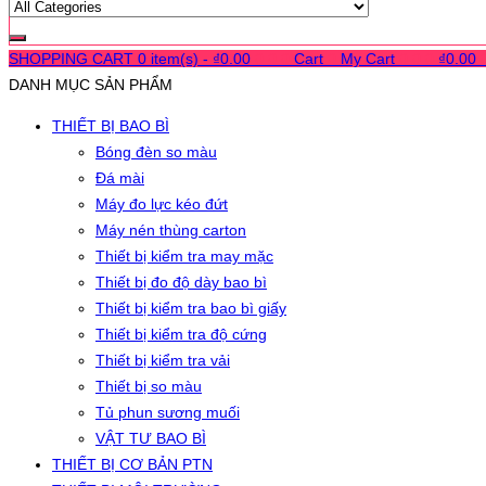
SHOPPING CART
0 item(s) -
₫
0.00
0
0
0
Cart
0
My Cart
0
0
0
₫
0.00
DANH MỤC SẢN PHẨM
THIẾT BỊ BAO BÌ
Bóng đèn so màu
Đá mài
Máy đo lực kéo đứt
Máy nén thùng carton
Thiết bị kiểm tra may mặc
Thiết bị đo độ dày bao bì
Thiết bị kiểm tra bao bì giấy
Thiết bị kiểm tra độ cứng
Thiết bị kiểm tra vải
Thiết bị so màu
Tủ phun sương muối
VẬT TƯ BAO BÌ
THIẾT BỊ CƠ BẢN PTN