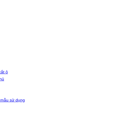
ắt ô
phủ
 mẫu sử dụng