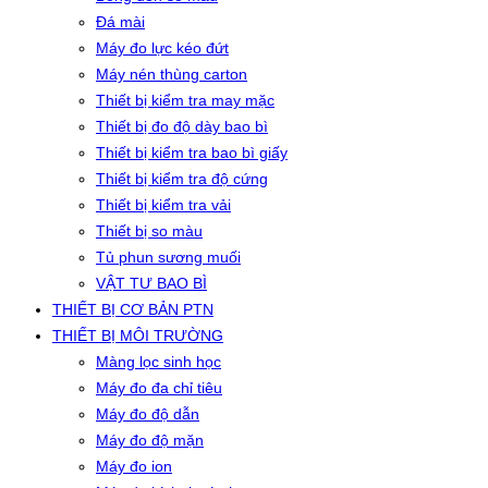
Đá mài
Máy đo lực kéo đứt
Máy nén thùng carton
Thiết bị kiểm tra may mặc
Thiết bị đo độ dày bao bì
Thiết bị kiểm tra bao bì giấy
Thiết bị kiểm tra độ cứng
Thiết bị kiểm tra vải
Thiết bị so màu
Tủ phun sương muối
VẬT TƯ BAO BÌ
THIẾT BỊ CƠ BẢN PTN
THIẾT BỊ MÔI TRƯỜNG
Màng lọc sinh học
Máy đo đa chỉ tiêu
Máy đo độ dẫn
Máy đo độ mặn
Máy đo ion