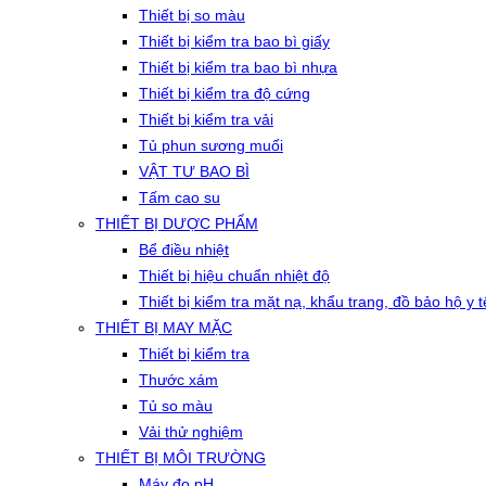
Thiết bị so màu
Thiết bị kiểm tra bao bì giấy
Thiết bị kiểm tra bao bì nhựa
Thiết bị kiểm tra độ cứng
Thiết bị kiểm tra vải
Tủ phun sương muối
VẬT TƯ BAO BÌ
Tấm cao su
THIẾT BỊ DƯỢC PHẨM
Bể điều nhiệt
Thiết bị hiệu chuẩn nhiệt độ
Thiết bị kiểm tra mặt nạ, khẩu trang, đồ bảo hộ y t
THIẾT BỊ MAY MẶC
Thiết bị kiểm tra
Thước xám
Tủ so màu
Vải thử nghiệm
THIẾT BỊ MÔI TRƯỜNG
Máy đo pH