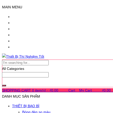
MAIN MENU
All Categories
SHOPPING CART
0 item(s) -
₫
0.00
0
0
0
Cart
0
My Cart
0
0
0
₫
0.00
DANH MỤC SẢN PHẨM
THIẾT BỊ BAO BÌ
Bóng đèn so màu