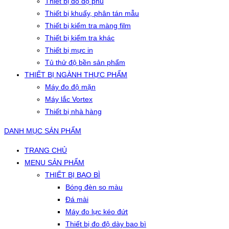
Thiết bị đo độ phủ
Thiết bị khuấy, phân tán mẫu
Thiết bị kiểm tra màng film
Thiết bị kiểm tra khác
Thiết bị mực in
Tủ thử độ bền sản phẩm
THIẾT BỊ NGÀNH THỰC PHẨM
Máy đo độ mặn
Máy lắc Vortex
Thiết bị nhà hàng
DANH MỤC SẢN PHẨM
TRANG CHỦ
MENU SẢN PHẨM
THIẾT BỊ BAO BÌ
Bóng đèn so màu
Đá mài
Máy đo lực kéo đứt
Thiết bị đo độ dày bao bì