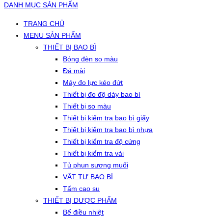
DANH MỤC SẢN PHẨM
TRANG CHỦ
MENU SẢN PHẨM
THIẾT BỊ BAO BÌ
Bóng đèn so màu
Đá mài
Máy đo lực kéo đứt
Thiết bị đo độ dày bao bì
Thiết bị so màu
Thiết bị kiểm tra bao bì giấy
Thiết bị kiểm tra bao bì nhựa
Thiết bị kiểm tra độ cứng
Thiết bị kiểm tra vải
Tủ phun sương muối
VẬT TƯ BAO BÌ
Tấm cao su
THIẾT BỊ DƯỢC PHẨM
Bể điều nhiệt