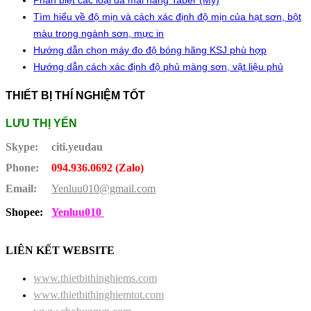
Phân biệt các loại đá mài hãng Taber (Mỹ)
Tìm hiểu về độ mịn và cách xác định độ mịn của hạt sơn, bột
màu trong ngành sơn, mực in
Hướng dẫn chọn máy đo độ bóng hãng KSJ phù hợp
Hướng dẫn cách xác định độ phủ màng sơn, vật liệu phủ
THIẾT BỊ THÍ NGHIỆM TỐT
LƯU THỊ YẾN
Skype:
citi.yeudau
Phone:
094.936.0692 (Zalo)
Email:
Yenluu010@gmail.com
Shopee:
Yenluu010
LIÊN KẾT WEBSITE
www.thietbithinghiems.com
www.thietbithinghiemtot.com