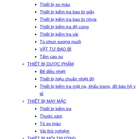
Thiết bị so màu
Thiết bị kiểm tra bao bì giấy
Thiết bị kiểm tra bao bì nhựa
Thiết bị kiểm tra độ cứng
Thiết bị kiểm tra vải
Tủ phun sương muối
VẬT TƯ BAO BÌ
Tấm cao su
THIẾT BỊ DƯỢC PHẨM
Bể điều nhiệt
Thiết bị hiệu chuẩn nhiệt độ
Thiết bị kiểm tra mặt nạ, khẩu trang, đồ bảo hộ y
tế
THIẾT BỊ MAY MẶC
Thiết bị kiểm tra
Thước xám
Tủ so màu
Vải thử nghiệm
THIẾT BỊ MÔI TRƯỜNG