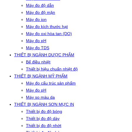
Máy đo độ dẫn
Máy đo độ mặn
Máy đo ion
Máy đo kích thước hạt
Máy đo oxi hòa tan (DO)
Máy đo pH
Máy đo TDS
THIẾT BỊ NGÀNH DƯỢC PHẨM
Bể điều nhiệt
Thiết bị hiệu chuẩn nhiệt độ
THIẾT BỊ NGÀNH MỸ PHẨM
Máy đo cấu trúc sản phẩm
Máy đo pH
Máy so màu da
THIẾT BỊ NGÀNH SƠN MỰC IN
Thiết bị đo độ bóng
Thiết bị đo độ dày
Thiết bị đo độ nhớt