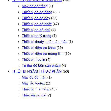
THIẾT BỊ NGÀNH SƠN MỰC IN
(246)
Máy đo độ trắng
(1)
Thiết bị đo độ bóng
(33)
Thiết bị đo độ dày
(22)
Thiết bị đo độ nhớt
(47)
Thiết bị đo độ phủ
(4)
Thiết bị đo tỷ trọng
(7)
Thiết bị khuấy, phân tán mẫu
(1)
Thiết bị kiểm tra khác
(29)
Thiết bị kiểm tra màng film
(90)
Thiết bị mực in
(4)
Tủ thử độ bền sản phẩm
(4)
THIẾT BỊ NGÀNH THỰC PHẨM
(50)
Máy đo độ mặn
(1)
Máy lắc Vortex
(1)
Thiết bị nhà hàng
(46)
Thức ăn cá Koi
(2)