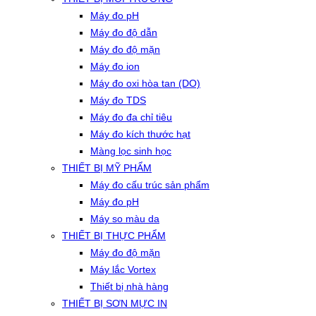
Máy đo pH
Máy đo độ dẫn
Máy đo độ mặn
Máy đo ion
Máy đo oxi hòa tan (DO)
Máy đo TDS
Máy đo đa chỉ tiêu
Máy đo kích thước hạt
Màng lọc sinh học
THIẾT BỊ MỸ PHẨM
Máy đo cấu trúc sản phẩm
Máy đo pH
Máy so màu da
THIẾT BỊ THỰC PHẨM
Máy đo độ mặn
Máy lắc Vortex
Thiết bị nhà hàng
THIẾT BỊ SƠN MỰC IN