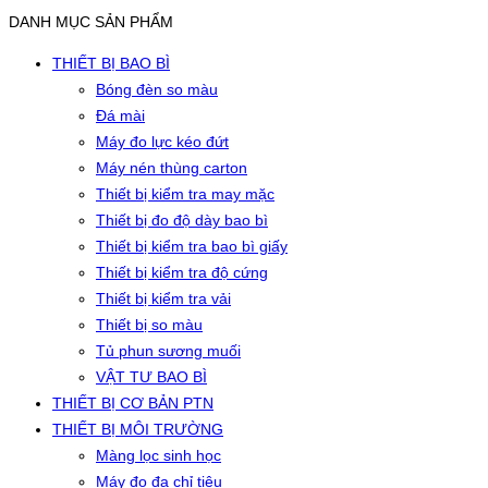
DANH MỤC SẢN PHẨM
THIẾT BỊ BAO BÌ
Bóng đèn so màu
Đá mài
Máy đo lực kéo đứt
Máy nén thùng carton
Thiết bị kiểm tra may mặc
Thiết bị đo độ dày bao bì
Thiết bị kiểm tra bao bì giấy
Thiết bị kiểm tra độ cứng
Thiết bị kiểm tra vải
Thiết bị so màu
Tủ phun sương muối
VẬT TƯ BAO BÌ
THIẾT BỊ CƠ BẢN PTN
THIẾT BỊ MÔI TRƯỜNG
Màng lọc sinh học
Máy đo đa chỉ tiêu