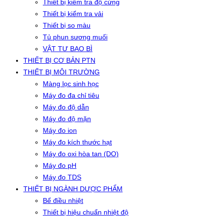
Thiết bị kiểm tra độ cứng
Thiết bị kiểm tra vải
Thiết bị so màu
Tủ phun sương muối
VẬT TƯ BAO BÌ
THIẾT BỊ CƠ BẢN PTN
THIẾT BỊ MÔI TRƯỜNG
Màng lọc sinh học
Máy đo đa chỉ tiêu
Máy đo độ dẫn
Máy đo độ mặn
Máy đo ion
Máy đo kích thước hạt
Máy đo oxi hòa tan (DO)
Máy đo pH
Máy đo TDS
THIẾT BỊ NGÀNH DƯỢC PHẨM
Bể điều nhiệt
Thiết bị hiệu chuẩn nhiệt độ