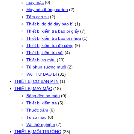
may mặc
(0)
Máy nén thùng carton
(2)
Tấm cao su
(2)
Thiết bị đo độ dày bao bì
(1)
Thiết bị kiểm tra bao bì giấy
(7)
Thiết bị kiểm tra bao bì nhựa
(1)
Thiết bị kiểm tra độ cứng
(9)
Thiết bị kiểm tra vải
(4)
Thiết bị so màu
(20)
Tủ phun sương muối
(2)
VẬT TƯ BAO BÌ
(31)
THIẾT BỊ CƠ BẢN PTN
(1)
THIẾT BỊ MAY MẶC
(18)
Bóng đèn so màu
(0)
Thiết bị kiểm tra
(5)
Thước xám
(6)
Tủ so màu
(0)
Vải thử nghiệm
(7)
THIẾT BỊ MÔI TRƯỜNG
(25)