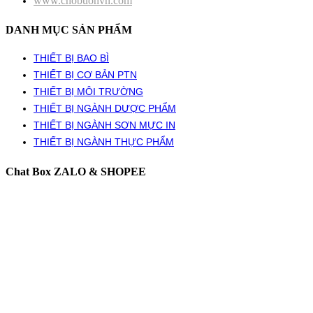
www.chobuonvn.com
DANH MỤC SẢN PHẨM
THIẾT BỊ BAO BÌ
THIẾT BỊ CƠ BẢN PTN
THIẾT BỊ MÔI TRƯỜNG
THIẾT BỊ NGÀNH DƯỢC PHẨM
THIẾT BỊ NGÀNH SƠN MỰC IN
THIẾT BỊ NGÀNH THỰC PHẨM
Chat Box ZALO & SHOPEE