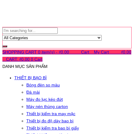
SHOPPING CART
0 item(s) -
₫
0.00
0
0
0
Cart
0
My Cart
0
0
0
₫
0.00
0
CART:
₫
0.00
0
Cart
DANH MỤC SẢN PHẨM
THIẾT BỊ BAO BÌ
Bóng đèn so màu
Đá mài
Máy đo lực kéo đứt
Máy nén thùng carton
Thiết bị kiểm tra may mặc
Thiết bị đo độ dày bao bì
Thiết bị kiểm tra bao bì giấy