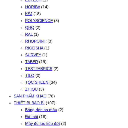
EUTECH
(1)
HORIBA
(14)
KSJ
(18)
POLYSCIENCE
(5)
QHQ
(2)
RAL
(1)
RHOPOINT
(3)
RIGOSHA
(1)
SURVEY
(1)
TABER
(19)
TESTFABRICS
(2)
TILO
(0)
TQC SHEEN
(34)
ZHIQU
(3)
SẢN PHẨM KHÁC
(78)
THIẾT BỊ BAO BÌ
(107)
Bóng đèn so màu
(2)
Đá mài
(18)
Máy đo lực kéo đứt
(2)