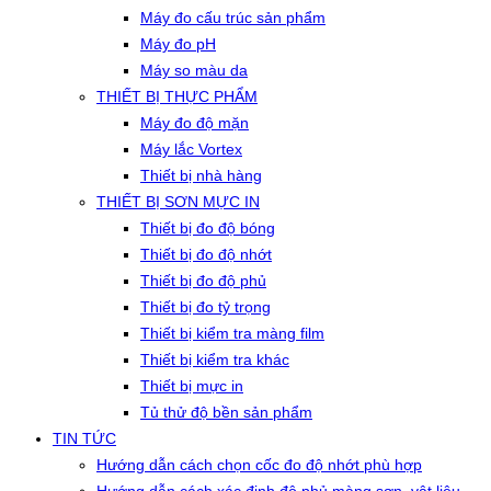
Máy đo cấu trúc sản phẩm
Máy đo pH
Máy so màu da
THIẾT BỊ THỰC PHẨM
Máy đo độ mặn
Máy lắc Vortex
Thiết bị nhà hàng
THIẾT BỊ SƠN MỰC IN
Thiết bị đo độ bóng
Thiết bị đo độ nhớt
Thiết bị đo độ phủ
Thiết bị đo tỷ trọng
Thiết bị kiểm tra màng film
Thiết bị kiểm tra khác
Thiết bị mực in
Tủ thử độ bền sản phẩm
TIN TỨC
Hướng dẫn cách chọn cốc đo độ nhớt phù hợp