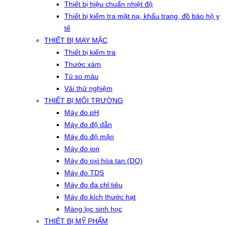
Thiết bị hiệu chuẩn nhiệt độ
Thiết bị kiểm tra mặt nạ, khẩu trang, đồ bảo hộ y
tế
THIẾT BỊ MAY MẶC
Thiết bị kiểm tra
Thước xám
Tủ so màu
Vải thử nghiệm
THIẾT BỊ MÔI TRƯỜNG
Máy đo pH
Máy đo độ dẫn
Máy đo độ mặn
Máy đo ion
Máy đo oxi hòa tan (DO)
Máy đo TDS
Máy đo đa chỉ tiêu
Máy đo kích thước hạt
Màng lọc sinh học
THIẾT BỊ MỸ PHẨM