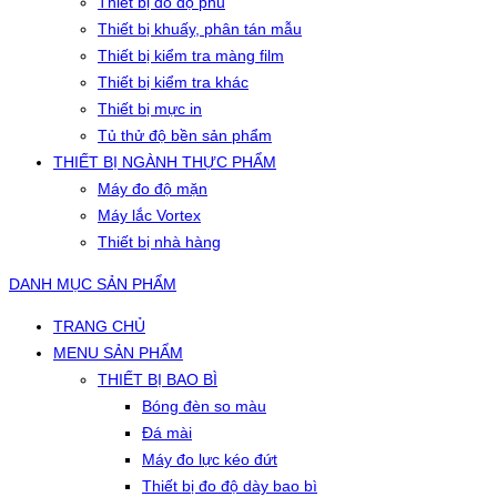
Thiết bị đo độ phủ
Thiết bị khuấy, phân tán mẫu
Thiết bị kiểm tra màng film
Thiết bị kiểm tra khác
Thiết bị mực in
Tủ thử độ bền sản phẩm
THIẾT BỊ NGÀNH THỰC PHẨM
Máy đo độ mặn
Máy lắc Vortex
Thiết bị nhà hàng
DANH MỤC SẢN PHẨM
TRANG CHỦ
MENU SẢN PHẨM
THIẾT BỊ BAO BÌ
Bóng đèn so màu
Đá mài
Máy đo lực kéo đứt
Thiết bị đo độ dày bao bì