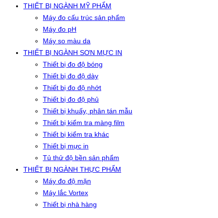
THIẾT BỊ NGÀNH MỸ PHẨM
Máy đo cấu trúc sản phẩm
Máy đo pH
Máy so màu da
THIẾT BỊ NGÀNH SƠN MỰC IN
Thiết bị đo độ bóng
Thiết bị đo độ dày
Thiết bị đo độ nhớt
Thiết bị đo độ phủ
Thiết bị khuấy, phân tán mẫu
Thiết bị kiểm tra màng film
Thiết bị kiểm tra khác
Thiết bị mực in
Tủ thử độ bền sản phẩm
THIẾT BỊ NGÀNH THỰC PHẨM
Máy đo độ mặn
Máy lắc Vortex
Thiết bị nhà hàng