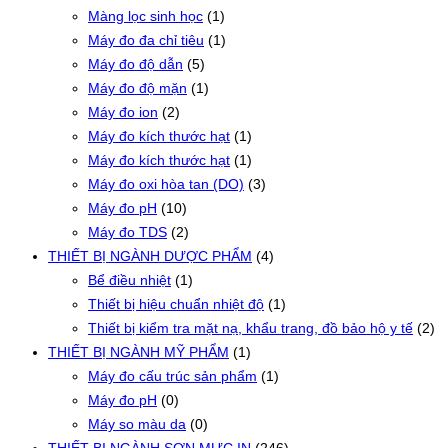
Màng lọc sinh học
(1)
Máy đo đa chỉ tiêu
(1)
Máy đo độ dẫn
(5)
Máy đo độ mặn
(1)
Máy đo ion
(2)
Máy đo kích thước hạt
(1)
Máy đo kích thước hạt
(1)
Máy đo oxi hòa tan (DO)
(3)
Máy đo pH
(10)
Máy đo TDS
(2)
THIẾT BỊ NGÀNH DƯỢC PHẨM
(4)
Bể điều nhiệt
(1)
Thiết bị hiệu chuẩn nhiệt độ
(1)
Thiết bị kiểm tra mặt nạ, khẩu trang, đồ bảo hộ y tế
(2)
THIẾT BỊ NGÀNH MỸ PHẨM
(1)
Máy đo cấu trúc sản phẩm
(1)
Máy đo pH
(0)
Máy so màu da
(0)