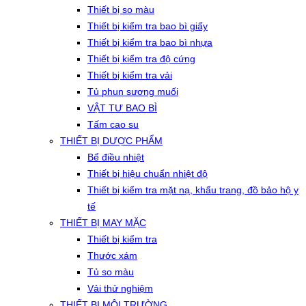
Thiết bị so màu
Thiết bị kiểm tra bao bì giấy
Thiết bị kiểm tra bao bì nhựa
Thiết bị kiểm tra độ cứng
Thiết bị kiểm tra vải
Tủ phun sương muối
VẬT TƯ BAO BÌ
Tấm cao su
THIẾT BỊ DƯỢC PHẨM
Bể điều nhiệt
Thiết bị hiệu chuẩn nhiệt độ
Thiết bị kiểm tra mặt nạ, khẩu trang, đồ bảo hộ y
tế
THIẾT BỊ MAY MẶC
Thiết bị kiểm tra
Thước xám
Tủ so màu
Vải thử nghiệm
THIẾT BỊ MÔI TRƯỜNG