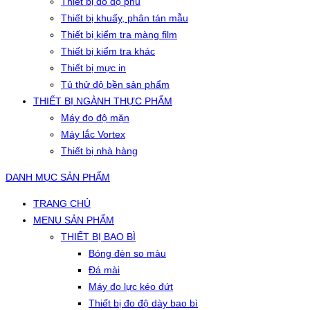
Thiết bị đo độ phủ
Thiết bị khuấy, phân tán mẫu
Thiết bị kiểm tra màng film
Thiết bị kiểm tra khác
Thiết bị mực in
Tủ thử độ bền sản phẩm
THIẾT BỊ NGÀNH THỰC PHẨM
Máy đo độ mặn
Máy lắc Vortex
Thiết bị nhà hàng
DANH MỤC SẢN PHẨM
TRANG CHỦ
MENU SẢN PHẨM
THIẾT BỊ BAO BÌ
Bóng đèn so màu
Đá mài
Máy đo lực kéo đứt
Thiết bị đo độ dày bao bì