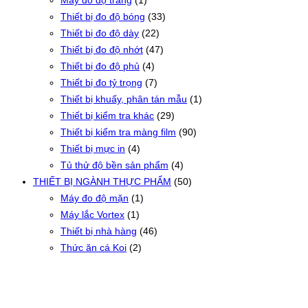
Máy đo độ trắng
(1)
Thiết bị đo độ bóng
(33)
Thiết bị đo độ dày
(22)
Thiết bị đo độ nhớt
(47)
Thiết bị đo độ phủ
(4)
Thiết bị đo tỷ trọng
(7)
Thiết bị khuấy, phân tán mẫu
(1)
Thiết bị kiểm tra khác
(29)
Thiết bị kiểm tra màng film
(90)
Thiết bị mực in
(4)
Tủ thử độ bền sản phẩm
(4)
THIẾT BỊ NGÀNH THỰC PHẨM
(50)
Máy đo độ mặn
(1)
Máy lắc Vortex
(1)
Thiết bị nhà hàng
(46)
Thức ăn cá Koi
(2)