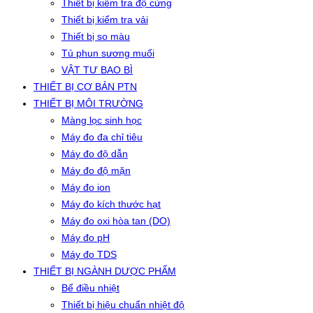
Thiết bị kiểm tra độ cứng
Thiết bị kiểm tra vải
Thiết bị so màu
Tủ phun sương muối
VẬT TƯ BAO BÌ
THIẾT BỊ CƠ BẢN PTN
THIẾT BỊ MÔI TRƯỜNG
Màng lọc sinh học
Máy đo đa chỉ tiêu
Máy đo độ dẫn
Máy đo độ mặn
Máy đo ion
Máy đo kích thước hạt
Máy đo oxi hòa tan (DO)
Máy đo pH
Máy đo TDS
THIẾT BỊ NGÀNH DƯỢC PHẨM
Bể điều nhiệt
Thiết bị hiệu chuẩn nhiệt độ