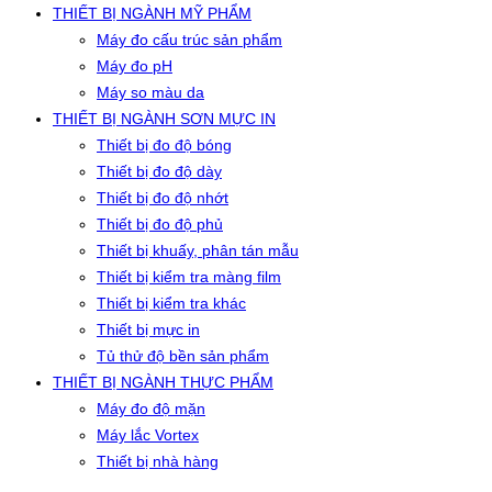
THIẾT BỊ NGÀNH MỸ PHẨM
Máy đo cấu trúc sản phẩm
Máy đo pH
Máy so màu da
THIẾT BỊ NGÀNH SƠN MỰC IN
Thiết bị đo độ bóng
Thiết bị đo độ dày
Thiết bị đo độ nhớt
Thiết bị đo độ phủ
Thiết bị khuấy, phân tán mẫu
Thiết bị kiểm tra màng film
Thiết bị kiểm tra khác
Thiết bị mực in
Tủ thử độ bền sản phẩm
THIẾT BỊ NGÀNH THỰC PHẨM
Máy đo độ mặn
Máy lắc Vortex
Thiết bị nhà hàng