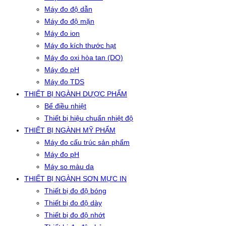
Máy đo độ dẫn
Máy đo độ mặn
Máy đo ion
Máy đo kích thước hạt
Máy đo oxi hòa tan (DO)
Máy đo pH
Máy đo TDS
THIẾT BỊ NGÀNH DƯỢC PHẨM
Bể điều nhiệt
Thiết bị hiệu chuẩn nhiệt độ
THIẾT BỊ NGÀNH MỸ PHẨM
Máy đo cấu trúc sản phẩm
Máy đo pH
Máy so màu da
THIẾT BỊ NGÀNH SƠN MỰC IN
Thiết bị đo độ bóng
Thiết bị đo độ dày
Thiết bị đo độ nhớt