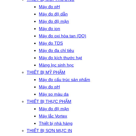
Máy đo pH
Máy đo độ dẫn
Máy đo độ mặn
Máy đo ion
Máy đo oxi hòa tan (DO)
Máy đo TDS
Máy đo đa chỉ tiêu
Máy đo kích thước hạt
Màng lọc sinh học
THIẾT BỊ MỸ PHẨM
Máy đo cấu trúc sản phẩm
Máy đo pH
Máy so màu da
THIẾT BỊ THỰC PHẨM
Máy đo độ mặn
Máy lắc Vortex
Thiết bị nhà hàng
THIẾT BỊ SƠN MỰC IN