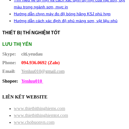
Tìm hiểu về độ mịn và cách xác định độ mịn của hạt sơn, bột
màu trong ngành sơn, mực in
Hướng dẫn chọn máy đo độ bóng hãng KSJ phù hợp
Hướng dẫn cách xác định độ phủ màng sơn, vật liệu phủ
THIẾT BỊ THÍ NGHIỆM TỐT
LƯU THỊ YẾN
Skype:
citi.yeudau
Phone:
094.936.0692 (Zalo)
Email:
Yenluu010@gmail.com
Shopee:
Yenluu010
LIÊN KẾT WEBSITE
www.thietbithinghiems.com
www.thietbithinghiemtot.com
www.chobuonvn.com