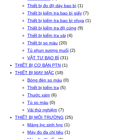
Thiết bị đo độ dày bao bì
(1)
Thiết bị kiểm tra bao bì giấy
(7)
Thiết bị kiểm tra bao bì nhựa
(1)
Thiết bị kiểm tra độ cứng
(9)
Thiết bị kiểm tra vải
(4)
Thiết bị so màu
(20)
Tủ phun sương muối
(2)
VẬT TƯ BAO BÌ
(31)
THIẾT BỊ CƠ BẢN PTN
(1)
THIẾT BỊ MAY MẶC
(18)
Bóng đèn so màu
(0)
Thiết bị kiểm tra
(5)
Thước xám
(6)
Tủ so màu
(0)
Vải thử nghiệm
(7)
THIẾT BỊ MÔI TRƯỜNG
(25)
Màng lọc sinh học
(1)
Máy đo đa chỉ tiêu
(1)