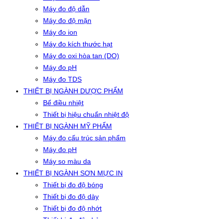
Máy đo độ dẫn
Máy đo độ mặn
Máy đo ion
Máy đo kích thước hạt
Máy đo oxi hòa tan (DO)
Máy đo pH
Máy đo TDS
THIẾT BỊ NGÀNH DƯỢC PHẨM
Bể điều nhiệt
Thiết bị hiệu chuẩn nhiệt độ
THIẾT BỊ NGÀNH MỸ PHẨM
Máy đo cấu trúc sản phẩm
Máy đo pH
Máy so màu da
THIẾT BỊ NGÀNH SƠN MỰC IN
Thiết bị đo độ bóng
Thiết bị đo độ dày
Thiết bị đo độ nhớt