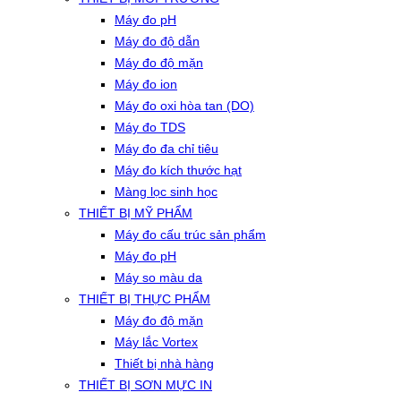
Máy đo pH
Máy đo độ dẫn
Máy đo độ mặn
Máy đo ion
Máy đo oxi hòa tan (DO)
Máy đo TDS
Máy đo đa chỉ tiêu
Máy đo kích thước hạt
Màng lọc sinh học
THIẾT BỊ MỸ PHẨM
Máy đo cấu trúc sản phẩm
Máy đo pH
Máy so màu da
THIẾT BỊ THỰC PHẨM
Máy đo độ mặn
Máy lắc Vortex
Thiết bị nhà hàng
THIẾT BỊ SƠN MỰC IN