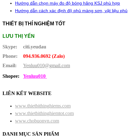
Hướng dẫn chọn máy đo độ bóng hãng KSJ phù hợp
Hướng dẫn cách xác định độ phủ màng sơn, vật liệu phủ
THIẾT BỊ THÍ NGHIỆM TỐT
LƯU THỊ YẾN
Skype:
citi.yeudau
Phone:
094.936.0692 (Zalo)
Email:
Yenluu010@gmail.com
Shopee:
Yenluu010
LIÊN KẾT WEBSITE
www.thietbithinghiems.com
www.thietbithinghiemtot.com
www.chobuonvn.com
DANH MỤC SẢN PHẨM