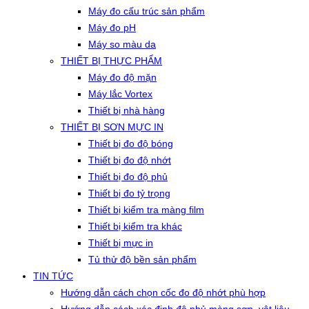
Máy đo cấu trúc sản phẩm
Máy đo pH
Máy so màu da
THIẾT BỊ THỰC PHẨM
Máy đo độ mặn
Máy lắc Vortex
Thiết bị nhà hàng
THIẾT BỊ SƠN MỰC IN
Thiết bị đo độ bóng
Thiết bị đo độ nhớt
Thiết bị đo độ phủ
Thiết bị đo tỷ trọng
Thiết bị kiểm tra màng film
Thiết bị kiểm tra khác
Thiết bị mực in
Tủ thử độ bền sản phẩm
TIN TỨC
Hướng dẫn cách chọn cốc đo độ nhớt phù hợp