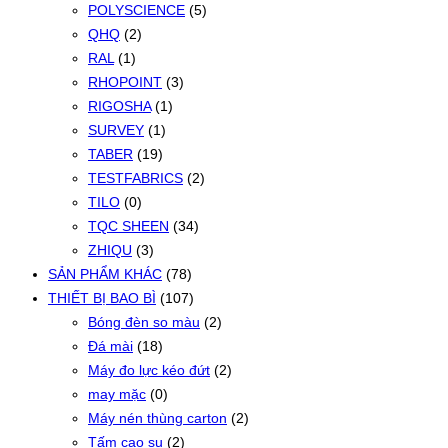
POLYSCIENCE
(5)
QHQ
(2)
RAL
(1)
RHOPOINT
(3)
RIGOSHA
(1)
SURVEY
(1)
TABER
(19)
TESTFABRICS
(2)
TILO
(0)
TQC SHEEN
(34)
ZHIQU
(3)
SẢN PHẨM KHÁC
(78)
THIẾT BỊ BAO BÌ
(107)
Bóng đèn so màu
(2)
Đá mài
(18)
Máy đo lực kéo đứt
(2)
may mặc
(0)
Máy nén thùng carton
(2)
Tấm cao su
(2)