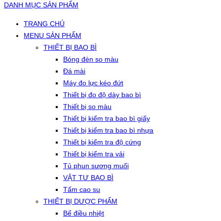
DANH MỤC SẢN PHẨM
TRANG CHỦ
MENU SẢN PHẨM
THIẾT BỊ BAO BÌ
Bóng đèn so màu
Đá mài
Máy đo lực kéo đứt
Thiết bị đo độ dày bao bì
Thiết bị so màu
Thiết bị kiểm tra bao bì giấy
Thiết bị kiểm tra bao bì nhựa
Thiết bị kiểm tra độ cứng
Thiết bị kiểm tra vải
Tủ phun sương muối
VẬT TƯ BAO BÌ
Tấm cao su
THIẾT BỊ DƯỢC PHẨM
Bể điều nhiệt