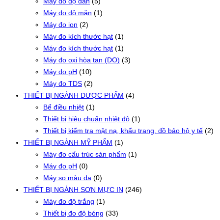
Máy đo độ dẫn
(5)
Máy đo độ mặn
(1)
Máy đo ion
(2)
Máy đo kích thước hạt
(1)
Máy đo kích thước hạt
(1)
Máy đo oxi hòa tan (DO)
(3)
Máy đo pH
(10)
Máy đo TDS
(2)
THIẾT BỊ NGÀNH DƯỢC PHẨM
(4)
Bể điều nhiệt
(1)
Thiết bị hiệu chuẩn nhiệt độ
(1)
Thiết bị kiểm tra mặt nạ, khẩu trang, đồ bảo hộ y tế
(2)
THIẾT BỊ NGÀNH MỸ PHẨM
(1)
Máy đo cấu trúc sản phẩm
(1)
Máy đo pH
(0)
Máy so màu da
(0)
THIẾT BỊ NGÀNH SƠN MỰC IN
(246)
Máy đo độ trắng
(1)
Thiết bị đo độ bóng
(33)