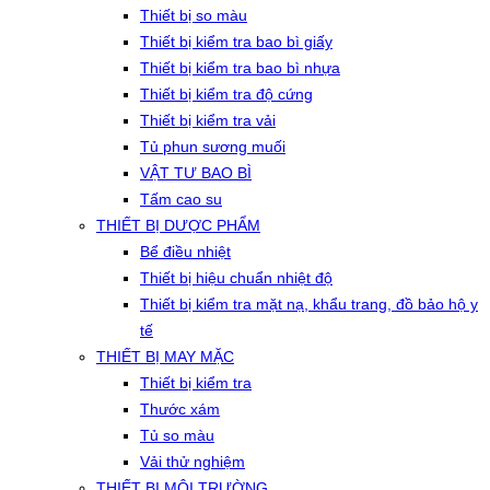
Thiết bị so màu
Thiết bị kiểm tra bao bì giấy
Thiết bị kiểm tra bao bì nhựa
Thiết bị kiểm tra độ cứng
Thiết bị kiểm tra vải
Tủ phun sương muối
VẬT TƯ BAO BÌ
Tấm cao su
THIẾT BỊ DƯỢC PHẨM
Bể điều nhiệt
Thiết bị hiệu chuẩn nhiệt độ
Thiết bị kiểm tra mặt nạ, khẩu trang, đồ bảo hộ y
tế
THIẾT BỊ MAY MẶC
Thiết bị kiểm tra
Thước xám
Tủ so màu
Vải thử nghiệm
THIẾT BỊ MÔI TRƯỜNG