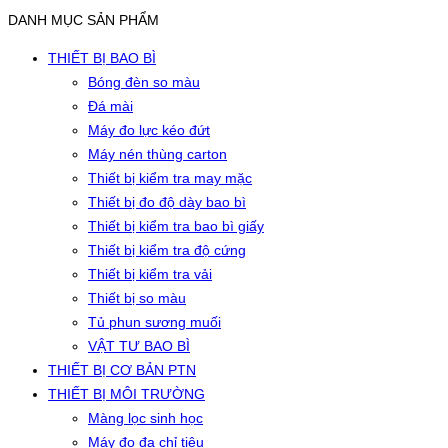
DANH MỤC SẢN PHẨM
THIẾT BỊ BAO BÌ
Bóng đèn so màu
Đá mài
Máy đo lực kéo đứt
Máy nén thùng carton
Thiết bị kiểm tra may mặc
Thiết bị đo độ dày bao bì
Thiết bị kiểm tra bao bì giấy
Thiết bị kiểm tra độ cứng
Thiết bị kiểm tra vải
Thiết bị so màu
Tủ phun sương muối
VẬT TƯ BAO BÌ
THIẾT BỊ CƠ BẢN PTN
THIẾT BỊ MÔI TRƯỜNG
Màng lọc sinh học
Máy đo đa chỉ tiêu