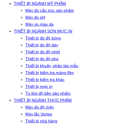
THIẾT BỊ NGÀNH MỸ PHẨM
Máy đo cấu trúc sản phẩm
Máy đo pH
Máy so màu da
THIẾT BỊ NGÀNH SƠN MỰC IN
Thiết bị đo độ bóng
Thiết bị đo độ dày
Thiết bị đo độ nhớt
Thiết bị đo độ phủ
Thiết bị khuấy, phân tán mẫu
Thiết bị kiểm tra màng film
Thiết bị kiểm tra khác
Thiết bị mực in
Tủ thử độ bền sản phẩm
THIẾT BỊ NGÀNH THỰC PHẨM
Máy đo độ mặn
Máy lắc Vortex
Thiết bị nhà hàng