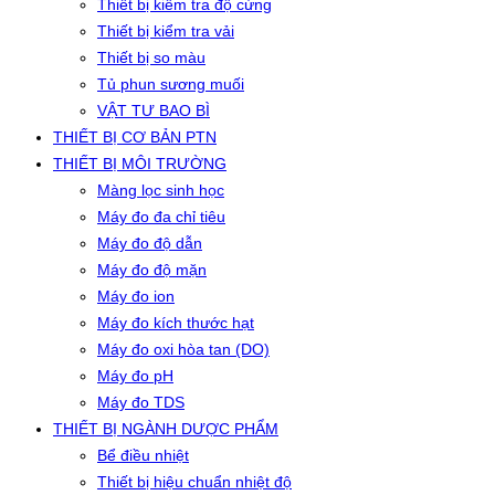
Thiết bị kiểm tra độ cứng
Thiết bị kiểm tra vải
Thiết bị so màu
Tủ phun sương muối
VẬT TƯ BAO BÌ
THIẾT BỊ CƠ BẢN PTN
THIẾT BỊ MÔI TRƯỜNG
Màng lọc sinh học
Máy đo đa chỉ tiêu
Máy đo độ dẫn
Máy đo độ mặn
Máy đo ion
Máy đo kích thước hạt
Máy đo oxi hòa tan (DO)
Máy đo pH
Máy đo TDS
THIẾT BỊ NGÀNH DƯỢC PHẨM
Bể điều nhiệt
Thiết bị hiệu chuẩn nhiệt độ