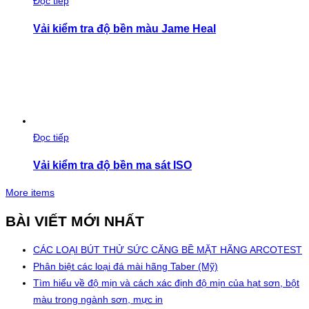
Đọc tiếp
Vải kiểm tra độ bền màu Jame Heal
Đọc tiếp
Vải kiểm tra độ bền ma sát ISO
More items
BÀI VIẾT MỚI NHẤT
CÁC LOẠI BÚT THỬ SỨC CĂNG BỀ MẶT HÃNG ARCOTEST
Phân biệt các loại đá mài hãng Taber (Mỹ)
Tìm hiểu về độ mịn và cách xác định độ mịn của hạt sơn, bột
màu trong ngành sơn, mực in