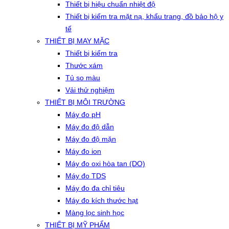
Thiết bị hiệu chuẩn nhiệt độ
Thiết bị kiểm tra mặt nạ, khẩu trang, đồ bảo hộ y
tế
THIẾT BỊ MAY MẶC
Thiết bị kiểm tra
Thước xám
Tủ so màu
Vải thử nghiệm
THIẾT BỊ MÔI TRƯỜNG
Máy đo pH
Máy đo độ dẫn
Máy đo độ mặn
Máy đo ion
Máy đo oxi hòa tan (DO)
Máy đo TDS
Máy đo đa chỉ tiêu
Máy đo kích thước hạt
Màng lọc sinh học
THIẾT BỊ MỸ PHẨM