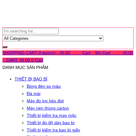
SHOPPING CART
0 item(s) -
₫
0.00
0
0
0
Cart
0
My Cart
0
0
0
₫
0.00
0
CART:
₫
0.00
0
Cart
DANH MỤC SẢN PHẨM
THIẾT BỊ BAO BÌ
Bóng đèn so màu
Đá mài
Máy đo lực kéo đứt
Máy nén thùng carton
Thiết bị kiểm tra may mặc
Thiết bị đo độ dày bao bì
Thiết bị kiểm tra bao bì giấy