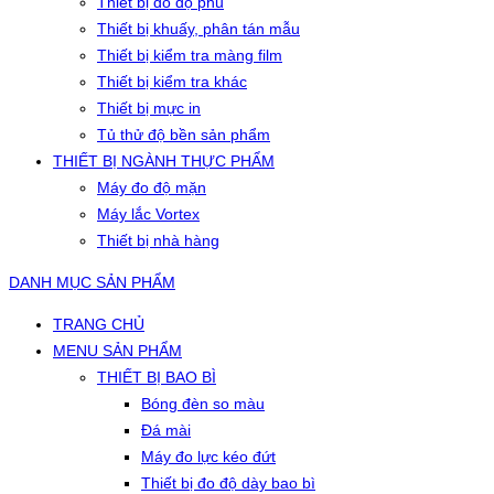
Thiết bị đo độ phủ
Thiết bị khuấy, phân tán mẫu
Thiết bị kiểm tra màng film
Thiết bị kiểm tra khác
Thiết bị mực in
Tủ thử độ bền sản phẩm
THIẾT BỊ NGÀNH THỰC PHẨM
Máy đo độ mặn
Máy lắc Vortex
Thiết bị nhà hàng
DANH MỤC SẢN PHẨM
TRANG CHỦ
MENU SẢN PHẨM
THIẾT BỊ BAO BÌ
Bóng đèn so màu
Đá mài
Máy đo lực kéo đứt
Thiết bị đo độ dày bao bì