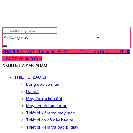
SHOPPING CART
0 item(s) -
₫
0.00
0
0
0
Cart
0
My Cart
0
0
0
₫
0.00
0
CART:
₫
0.00
0
Cart
DANH MỤC SẢN PHẨM
THIẾT BỊ BAO BÌ
Bóng đèn so màu
Đá mài
Máy đo lực kéo đứt
Máy nén thùng carton
Thiết bị kiểm tra may mặc
Thiết bị đo độ dày bao bì
Thiết bị kiểm tra bao bì giấy