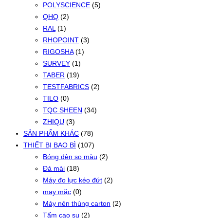
POLYSCIENCE
(5)
QHQ
(2)
RAL
(1)
RHOPOINT
(3)
RIGOSHA
(1)
SURVEY
(1)
TABER
(19)
TESTFABRICS
(2)
TILO
(0)
TQC SHEEN
(34)
ZHIQU
(3)
SẢN PHẨM KHÁC
(78)
THIẾT BỊ BAO BÌ
(107)
Bóng đèn so màu
(2)
Đá mài
(18)
Máy đo lực kéo đứt
(2)
may mặc
(0)
Máy nén thùng carton
(2)
Tấm cao su
(2)