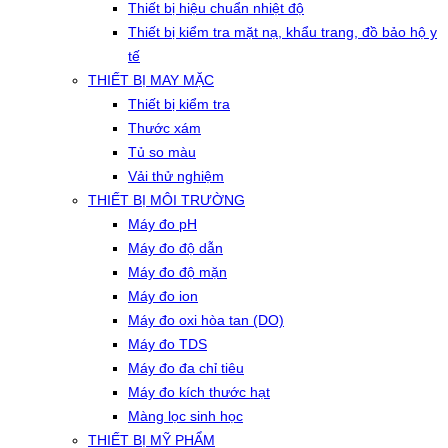
Thiết bị hiệu chuẩn nhiệt độ
Thiết bị kiểm tra mặt nạ, khẩu trang, đồ bảo hộ y
tế
THIẾT BỊ MAY MẶC
Thiết bị kiểm tra
Thước xám
Tủ so màu
Vải thử nghiệm
THIẾT BỊ MÔI TRƯỜNG
Máy đo pH
Máy đo độ dẫn
Máy đo độ mặn
Máy đo ion
Máy đo oxi hòa tan (DO)
Máy đo TDS
Máy đo đa chỉ tiêu
Máy đo kích thước hạt
Màng lọc sinh học
THIẾT BỊ MỸ PHẨM