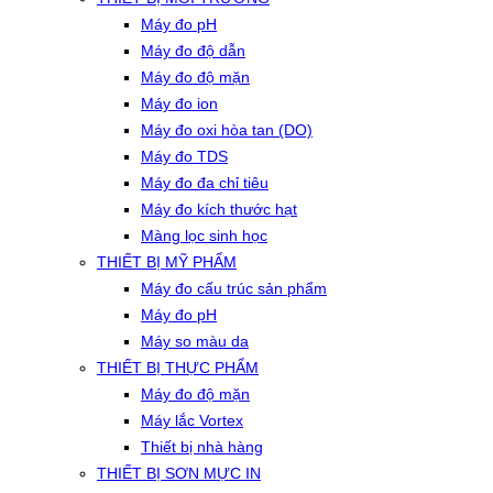
Máy đo pH
Máy đo độ dẫn
Máy đo độ mặn
Máy đo ion
Máy đo oxi hòa tan (DO)
Máy đo TDS
Máy đo đa chỉ tiêu
Máy đo kích thước hạt
Màng lọc sinh học
THIẾT BỊ MỸ PHẨM
Máy đo cấu trúc sản phẩm
Máy đo pH
Máy so màu da
THIẾT BỊ THỰC PHẨM
Máy đo độ mặn
Máy lắc Vortex
Thiết bị nhà hàng
THIẾT BỊ SƠN MỰC IN