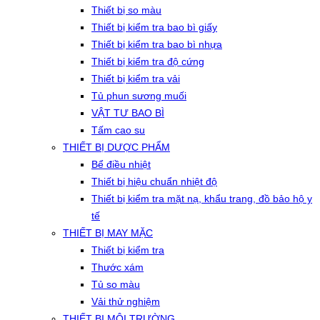
Thiết bị so màu
Thiết bị kiểm tra bao bì giấy
Thiết bị kiểm tra bao bì nhựa
Thiết bị kiểm tra độ cứng
Thiết bị kiểm tra vải
Tủ phun sương muối
VẬT TƯ BAO BÌ
Tấm cao su
THIẾT BỊ DƯỢC PHẨM
Bể điều nhiệt
Thiết bị hiệu chuẩn nhiệt độ
Thiết bị kiểm tra mặt nạ, khẩu trang, đồ bảo hộ y
tế
THIẾT BỊ MAY MẶC
Thiết bị kiểm tra
Thước xám
Tủ so màu
Vải thử nghiệm
THIẾT BỊ MÔI TRƯỜNG