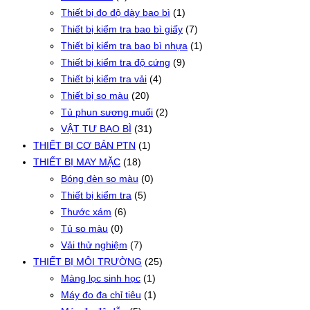
Thiết bị đo độ dày bao bì
(1)
Thiết bị kiểm tra bao bì giấy
(7)
Thiết bị kiểm tra bao bì nhựa
(1)
Thiết bị kiểm tra độ cứng
(9)
Thiết bị kiểm tra vải
(4)
Thiết bị so màu
(20)
Tủ phun sương muối
(2)
VẬT TƯ BAO BÌ
(31)
THIẾT BỊ CƠ BẢN PTN
(1)
THIẾT BỊ MAY MẶC
(18)
Bóng đèn so màu
(0)
Thiết bị kiểm tra
(5)
Thước xám
(6)
Tủ so màu
(0)
Vải thử nghiệm
(7)
THIẾT BỊ MÔI TRƯỜNG
(25)
Màng lọc sinh học
(1)
Máy đo đa chỉ tiêu
(1)