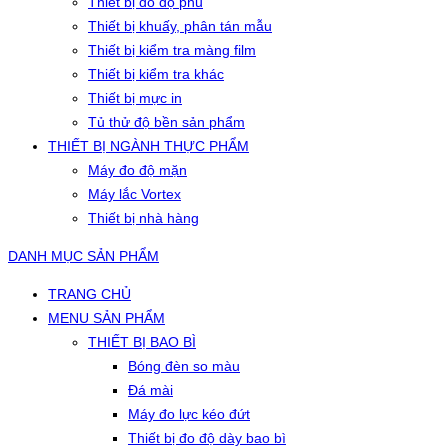
Thiết bị đo độ phủ
Thiết bị khuấy, phân tán mẫu
Thiết bị kiểm tra màng film
Thiết bị kiểm tra khác
Thiết bị mực in
Tủ thử độ bền sản phẩm
THIẾT BỊ NGÀNH THỰC PHẨM
Máy đo độ mặn
Máy lắc Vortex
Thiết bị nhà hàng
DANH MỤC SẢN PHẨM
TRANG CHỦ
MENU SẢN PHẨM
THIẾT BỊ BAO BÌ
Bóng đèn so màu
Đá mài
Máy đo lực kéo đứt
Thiết bị đo độ dày bao bì