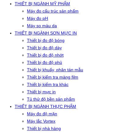
THIẾT BỊ NGÀNH MỸ PHẨM
Máy đo cấu trúc sản phẩm
Máy đo pH
Máy so màu da
THIẾT BỊ NGÀNH SƠN MỰC IN
Thiết bị đo độ bóng
Thiết bị đo độ dày
Thiết bị đo độ nhớt
Thiết bị đo độ phủ
Thiết bị khuấy, phân tán mẫu
Thiết bị kiểm tra màng film
Thiết bị kiểm tra khác
Thiết bị mực in
Tủ thử độ bền sản phẩm
THIẾT BỊ NGÀNH THỰC PHẨM
Máy đo độ mặn
Máy lắc Vortex
Thiết bị nhà hàng