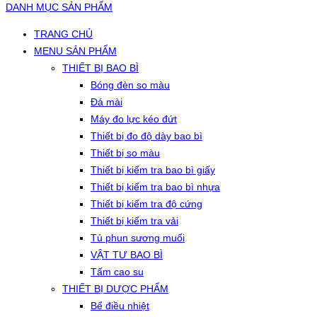
DANH MỤC SẢN PHẨM
TRANG CHỦ
MENU SẢN PHẨM
THIẾT BỊ BAO BÌ
Bóng đèn so màu
Đá mài
Máy đo lực kéo đứt
Thiết bị đo độ dày bao bì
Thiết bị so màu
Thiết bị kiểm tra bao bì giấy
Thiết bị kiểm tra bao bì nhựa
Thiết bị kiểm tra độ cứng
Thiết bị kiểm tra vải
Tủ phun sương muối
VẬT TƯ BAO BÌ
Tấm cao su
THIẾT BỊ DƯỢC PHẨM
Bể điều nhiệt