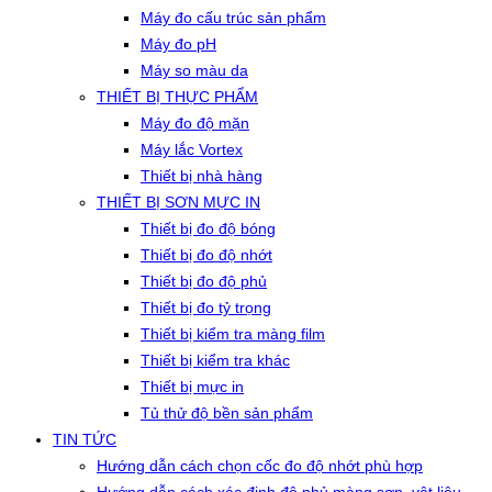
Máy đo cấu trúc sản phẩm
Máy đo pH
Máy so màu da
THIẾT BỊ THỰC PHẨM
Máy đo độ mặn
Máy lắc Vortex
Thiết bị nhà hàng
THIẾT BỊ SƠN MỰC IN
Thiết bị đo độ bóng
Thiết bị đo độ nhớt
Thiết bị đo độ phủ
Thiết bị đo tỷ trọng
Thiết bị kiểm tra màng film
Thiết bị kiểm tra khác
Thiết bị mực in
Tủ thử độ bền sản phẩm
TIN TỨC
Hướng dẫn cách chọn cốc đo độ nhớt phù hợp