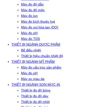
Máy đo độ dẫn
Máy đo độ mặn
Máy đo ion
Máy đo kích thước hạt
Máy đo oxi hòa tan (DO)
Máy đo pH
Máy đo TDS
THIẾT BỊ NGÀNH DƯỢC PHẨM
Bể điều nhiệt
Thiết bị hiệu chuẩn nhiệt độ
THIẾT BỊ NGÀNH MỸ PHẨM
Máy đo cấu trúc sản phẩm
Máy đo pH
Máy so màu da
THIẾT BỊ NGÀNH SƠN MỰC IN
Thiết bị đo độ bóng
Thiết bị đo độ dày
Thiết bị đo độ nhớt