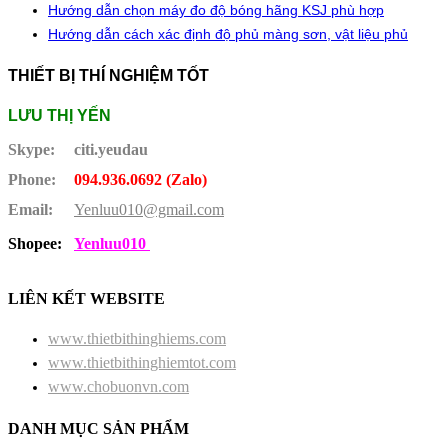
Hướng dẫn chọn máy đo độ bóng hãng KSJ phù hợp
Hướng dẫn cách xác định độ phủ màng sơn, vật liệu phủ
THIẾT BỊ THÍ NGHIỆM TỐT
LƯU THỊ YẾN
Skype:
citi.yeudau
Phone:
094.936.0692 (Zalo)
Email:
Yenluu010@gmail.com
Shopee:
Yenluu010
LIÊN KẾT WEBSITE
www.thietbithinghiems.com
www.thietbithinghiemtot.com
www.chobuonvn.com
DANH MỤC SẢN PHẨM