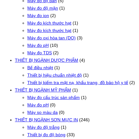
Máy đo độ dẫn
(5)
Máy đo độ mặn
(1)
Máy đo ion
(2)
Máy đo kích thước hạt
(1)
Máy đo kích thước hạt
(1)
Máy đo oxi hòa tan (DO)
(3)
Máy đo pH
(10)
Máy đo TDS
(2)
THIẾT BỊ NGÀNH DƯỢC PHẨM
(4)
Bể điều nhiệt
(1)
Thiết bị hiệu chuẩn nhiệt độ
(1)
Thiết bị kiểm tra mặt nạ, khẩu trang, đồ bảo hộ y tế
(2)
THIẾT BỊ NGÀNH MỸ PHẨM
(1)
Máy đo cấu trúc sản phẩm
(1)
Máy đo pH
(0)
Máy so màu da
(0)
THIẾT BỊ NGÀNH SƠN MỰC IN
(246)
Máy đo độ trắng
(1)
Thiết bị đo độ bóng
(33)