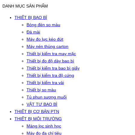
DANH MỤC SẢN PHẨM
THIẾT BỊ BAO BÌ
Bóng đèn so màu
Đá mài
Máy đo lực kéo đứt
Máy nén thùng carton
Thiết bị kiểm tra may mặc
Thiết bị đo độ dày bao bì
Thiết bị kiểm tra bao bì giấy
Thiết bị kiểm tra độ cứng
Thiết bị kiểm tra vải
Thiết bị so màu
Tủ phun sương muối
VẬT TƯ BAO BÌ
THIẾT BỊ CƠ BẢN PTN
THIẾT BỊ MÔI TRƯỜNG
Màng lọc sinh học
Máy đo đa chỉ tiêu