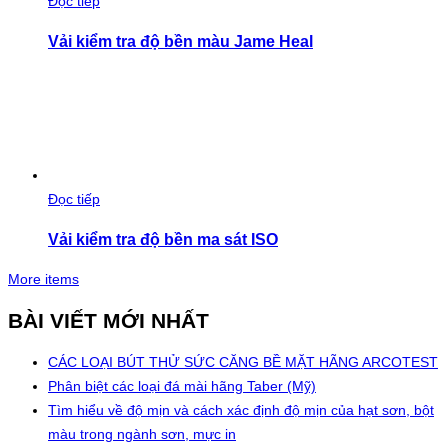
Đọc tiếp
Vải kiểm tra độ bền màu Jame Heal
Đọc tiếp
Vải kiểm tra độ bền ma sát ISO
More items
BÀI VIẾT MỚI NHẤT
CÁC LOẠI BÚT THỬ SỨC CĂNG BỀ MẶT HÃNG ARCOTEST
Phân biệt các loại đá mài hãng Taber (Mỹ)
Tìm hiểu về độ mịn và cách xác định độ mịn của hạt sơn, bột
màu trong ngành sơn, mực in