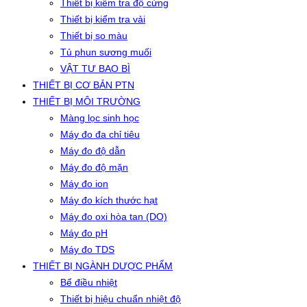
Thiết bị kiểm tra độ cứng
Thiết bị kiểm tra vải
Thiết bị so màu
Tủ phun sương muối
VẬT TƯ BAO BÌ
THIẾT BỊ CƠ BẢN PTN
THIẾT BỊ MÔI TRƯỜNG
Màng lọc sinh học
Máy đo đa chỉ tiêu
Máy đo độ dẫn
Máy đo độ mặn
Máy đo ion
Máy đo kích thước hạt
Máy đo oxi hòa tan (DO)
Máy đo pH
Máy đo TDS
THIẾT BỊ NGÀNH DƯỢC PHẨM
Bể điều nhiệt
Thiết bị hiệu chuẩn nhiệt độ