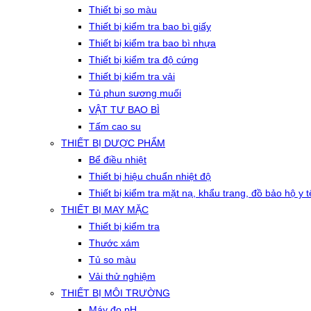
Thiết bị so màu
Thiết bị kiểm tra bao bì giấy
Thiết bị kiểm tra bao bì nhựa
Thiết bị kiểm tra độ cứng
Thiết bị kiểm tra vải
Tủ phun sương muối
VẬT TƯ BAO BÌ
Tấm cao su
THIẾT BỊ DƯỢC PHẨM
Bể điều nhiệt
Thiết bị hiệu chuẩn nhiệt độ
Thiết bị kiểm tra mặt nạ, khẩu trang, đồ bảo hộ y t
THIẾT BỊ MAY MẶC
Thiết bị kiểm tra
Thước xám
Tủ so màu
Vải thử nghiệm
THIẾT BỊ MÔI TRƯỜNG
Máy đo pH