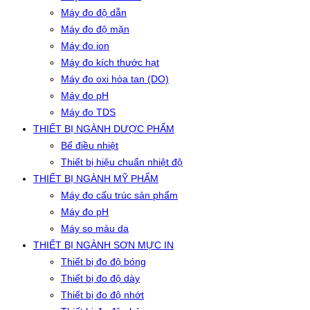
Máy đo độ dẫn
Máy đo độ mặn
Máy đo ion
Máy đo kích thước hạt
Máy đo oxi hòa tan (DO)
Máy đo pH
Máy đo TDS
THIẾT BỊ NGÀNH DƯỢC PHẨM
Bể điều nhiệt
Thiết bị hiệu chuẩn nhiệt độ
THIẾT BỊ NGÀNH MỸ PHẨM
Máy đo cấu trúc sản phẩm
Máy đo pH
Máy so màu da
THIẾT BỊ NGÀNH SƠN MỰC IN
Thiết bị đo độ bóng
Thiết bị đo độ dày
Thiết bị đo độ nhớt