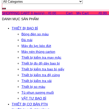
SHOPPING CART
0 item(s) -
₫
0.00
0
0
0
Cart
0
My Cart
0
0
0
₫
0.00
DANH MỤC SẢN PHẨM
THIẾT BỊ BAO BÌ
Bóng đèn so màu
Đá mài
Máy đo lực kéo đứt
Máy nén thùng carton
Thiết bị kiểm tra may mặc
Thiết bị đo độ dày bao bì
Thiết bị kiểm tra bao bì giấy
Thiết bị kiểm tra độ cứng
Thiết bị kiểm tra vải
Thiết bị so màu
Tủ phun sương muối
VẬT TƯ BAO BÌ
THIẾT BỊ CƠ BẢN PTN