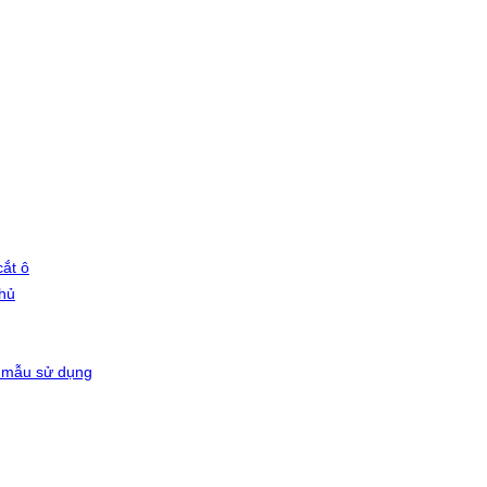
ắt ô
phủ
 mẫu sử dụng