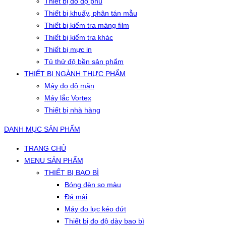
Thiết bị đo độ phủ
Thiết bị khuấy, phân tán mẫu
Thiết bị kiểm tra màng film
Thiết bị kiểm tra khác
Thiết bị mực in
Tủ thử độ bền sản phẩm
THIẾT BỊ NGÀNH THỰC PHẨM
Máy đo độ mặn
Máy lắc Vortex
Thiết bị nhà hàng
DANH MỤC SẢN PHẨM
TRANG CHỦ
MENU SẢN PHẨM
THIẾT BỊ BAO BÌ
Bóng đèn so màu
Đá mài
Máy đo lực kéo đứt
Thiết bị đo độ dày bao bì