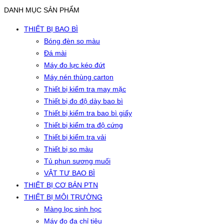
DANH MỤC SẢN PHẨM
THIẾT BỊ BAO BÌ
Bóng đèn so màu
Đá mài
Máy đo lực kéo đứt
Máy nén thùng carton
Thiết bị kiểm tra may mặc
Thiết bị đo độ dày bao bì
Thiết bị kiểm tra bao bì giấy
Thiết bị kiểm tra độ cứng
Thiết bị kiểm tra vải
Thiết bị so màu
Tủ phun sương muối
VẬT TƯ BAO BÌ
THIẾT BỊ CƠ BẢN PTN
THIẾT BỊ MÔI TRƯỜNG
Màng lọc sinh học
Máy đo đa chỉ tiêu