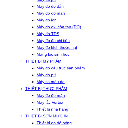
Máy đo độ dẫn
Máy đo độ mặn
Máy đo ion
Máy đo oxi hòa tan (DO)
Máy đo TDS
Máy đo đa chỉ tiêu
Máy đo kích thước hạt
Màng lọc sinh học
THIẾT BỊ MỸ PHẨM
Máy đo cấu trúc sản phẩm
Máy đo pH
Máy so màu da
THIẾT BỊ THỰC PHẨM
Máy đo độ mặn
Máy lắc Vortex
Thiết bị nhà hàng
THIẾT BỊ SƠN MỰC IN
Thiết bị đo độ bóng