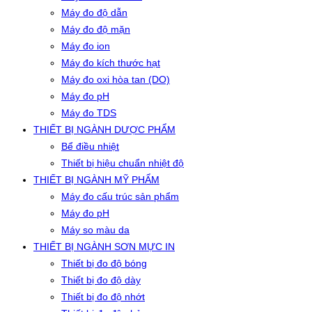
Máy đo độ dẫn
Máy đo độ mặn
Máy đo ion
Máy đo kích thước hạt
Máy đo oxi hòa tan (DO)
Máy đo pH
Máy đo TDS
THIẾT BỊ NGÀNH DƯỢC PHẨM
Bể điều nhiệt
Thiết bị hiệu chuẩn nhiệt độ
THIẾT BỊ NGÀNH MỸ PHẨM
Máy đo cấu trúc sản phẩm
Máy đo pH
Máy so màu da
THIẾT BỊ NGÀNH SƠN MỰC IN
Thiết bị đo độ bóng
Thiết bị đo độ dày
Thiết bị đo độ nhớt