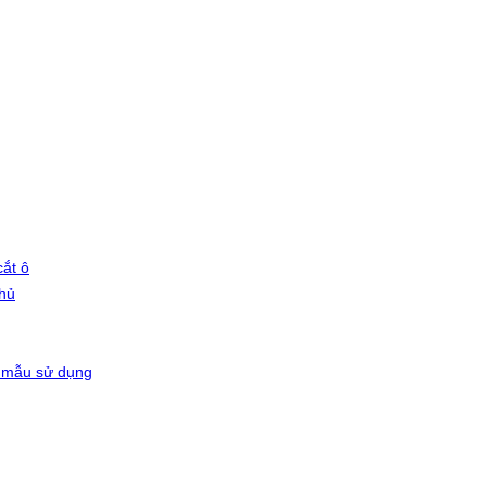
ắt ô
phủ
 mẫu sử dụng