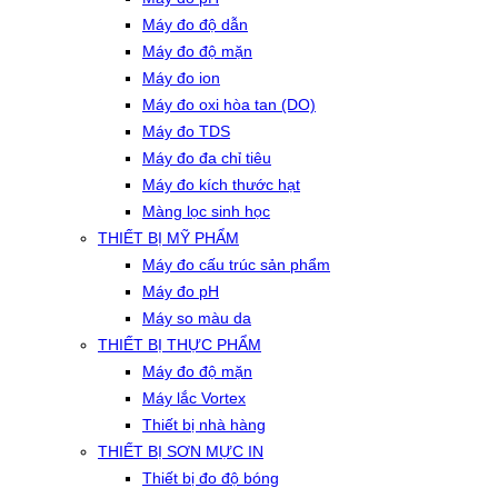
Máy đo độ dẫn
Máy đo độ mặn
Máy đo ion
Máy đo oxi hòa tan (DO)
Máy đo TDS
Máy đo đa chỉ tiêu
Máy đo kích thước hạt
Màng lọc sinh học
THIẾT BỊ MỸ PHẨM
Máy đo cấu trúc sản phẩm
Máy đo pH
Máy so màu da
THIẾT BỊ THỰC PHẨM
Máy đo độ mặn
Máy lắc Vortex
Thiết bị nhà hàng
THIẾT BỊ SƠN MỰC IN
Thiết bị đo độ bóng