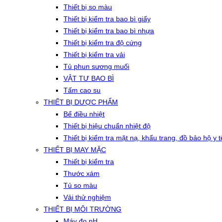
Thiết bị so màu
Thiết bị kiểm tra bao bì giấy
Thiết bị kiểm tra bao bì nhựa
Thiết bị kiểm tra độ cứng
Thiết bị kiểm tra vải
Tủ phun sương muối
VẬT TƯ BAO BÌ
Tấm cao su
THIẾT BỊ DƯỢC PHẨM
Bể điều nhiệt
Thiết bị hiệu chuẩn nhiệt độ
Thiết bị kiểm tra mặt nạ, khẩu trang, đồ bảo hộ y t
THIẾT BỊ MAY MẶC
Thiết bị kiểm tra
Thước xám
Tủ so màu
Vải thử nghiệm
THIẾT BỊ MÔI TRƯỜNG
Máy đo pH