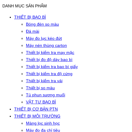
DANH MỤC SẢN PHẨM
THIẾT BỊ BAO BÌ
Bóng đèn so màu
Đá mài
Máy đo lực kéo đứt
Máy nén thùng carton
Thiết bị kiểm tra may mặc
Thiết bị đo độ dày bao bì
Thiết bị kiểm tra bao bì giấy
Thiết bị kiểm tra độ cứng
Thiết bị kiểm tra vải
Thiết bị so màu
Tủ phun sương muối
VẬT TƯ BAO BÌ
THIẾT BỊ CƠ BẢN PTN
THIẾT BỊ MÔI TRƯỜNG
Màng lọc sinh học
Máy đo đa chỉ tiêu