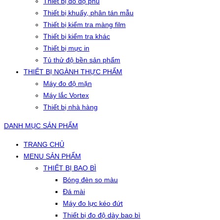
Thiết bị đo độ phủ
Thiết bị khuấy, phân tán mẫu
Thiết bị kiểm tra màng film
Thiết bị kiểm tra khác
Thiết bị mực in
Tủ thử độ bền sản phẩm
THIẾT BỊ NGÀNH THỰC PHẨM
Máy đo độ mặn
Máy lắc Vortex
Thiết bị nhà hàng
DANH MỤC SẢN PHẨM
TRANG CHỦ
MENU SẢN PHẨM
THIẾT BỊ BAO BÌ
Bóng đèn so màu
Đá mài
Máy đo lực kéo đứt
Thiết bị đo độ dày bao bì