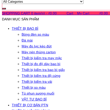
SHOPPING CART
0 item(s) -
₫
0.00
0
0
0
Cart
0
My Cart
0
0
0
₫
0.00
DANH MỤC SẢN PHẨM
THIẾT BỊ BAO BÌ
Bóng đèn so màu
Đá mài
Máy đo lực kéo đứt
Máy nén thùng carton
Thiết bị kiểm tra may mặc
Thiết bị đo độ dày bao bì
Thiết bị kiểm tra bao bì giấy
Thiết bị kiểm tra độ cứng
Thiết bị kiểm tra vải
Thiết bị so màu
Tủ phun sương muối
VẬT TƯ BAO BÌ
THIẾT BỊ CƠ BẢN PTN