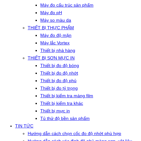
Máy đo cấu trúc sản phẩm
Máy đo pH
Máy so màu da
THIẾT BỊ THỰC PHẨM
Máy đo độ mặn
Máy lắc Vortex
Thiết bị nhà hàng
THIẾT BỊ SƠN MỰC IN
Thiết bị đo độ bóng
Thiết bị đo độ nhớt
Thiết bị đo độ phủ
Thiết bị đo tỷ trọng
Thiết bị kiểm tra màng film
Thiết bị kiểm tra khác
Thiết bị mực in
Tủ thử độ bền sản phẩm
TIN TỨC
Hướng dẫn cách chọn cốc đo độ nhớt phù hợp