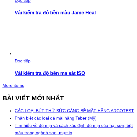
Đọc tiếp
Vải kiểm tra độ bền màu Jame Heal
Đọc tiếp
Vải kiểm tra độ bền ma sát ISO
More items
BÀI VIẾT MỚI NHẤT
CÁC LOẠI BÚT THỬ SỨC CĂNG BỀ MẶT HÃNG ARCOTEST
Phân biệt các loại đá mài hãng Taber (Mỹ)
Tìm hiểu về độ mịn và cách xác định độ mịn của hạt sơn, bột
màu trong ngành sơn, mực in