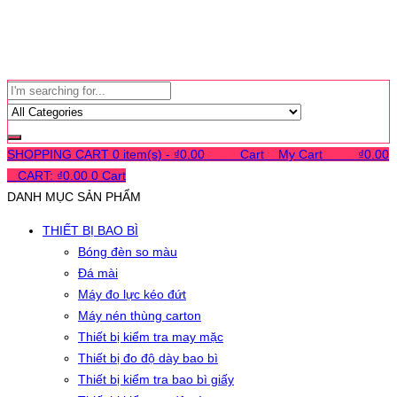
SHOPPING CART
0 item(s) -
₫
0.00
0
0
0
Cart
0
My Cart
0
0
0
₫
0.00
0
CART:
₫
0.00
0
Cart
DANH MỤC SẢN PHẨM
THIẾT BỊ BAO BÌ
Bóng đèn so màu
Đá mài
Máy đo lực kéo đứt
Máy nén thùng carton
Thiết bị kiểm tra may mặc
Thiết bị đo độ dày bao bì
Thiết bị kiểm tra bao bì giấy