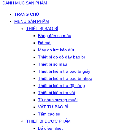
DANH MỤC SẢN PHẨM
TRANG CHỦ
MENU SẢN PHẨM
THIẾT BỊ BAO BÌ
Bóng đèn so màu
Đá mài
Máy đo lực kéo đứt
Thiết bị đo độ dày bao bì
Thiết bị so màu
Thiết bị kiểm tra bao bì giấy
Thiết bị kiểm tra bao bì nhựa
Thiết bị kiểm tra độ cứng
Thiết bị kiểm tra vải
Tủ phun sương muối
VẬT TƯ BAO BÌ
Tấm cao su
THIẾT BỊ DƯỢC PHẨM
Bể điều nhiệt