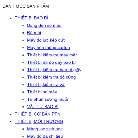
DANH MỤC SẢN PHẨM
THIẾT BỊ BAO BÌ
Bóng đèn so màu
Đá mài
Máy đo lực kéo đứt
Máy nén thùng carton
Thiết bị kiểm tra may mặc
Thiết bị đo độ dày bao bì
Thiết bị kiểm tra bao bì giấy
Thiết bị kiểm tra độ cứng
Thiết bị kiểm tra vải
Thiết bị so màu
Tủ phun sương muối
VẬT TƯ BAO BÌ
THIẾT BỊ CƠ BẢN PTN
THIẾT BỊ MÔI TRƯỜNG
Màng lọc sinh học
Máy đo đa chỉ tiêu