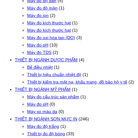
Máy đo độ dẫn
(5)
Máy đo độ mặn
(1)
Máy đo ion
(2)
Máy đo kích thước hạt
(1)
Máy đo kích thước hạt
(1)
Máy đo oxi hòa tan (DO)
(3)
Máy đo pH
(10)
Máy đo TDS
(2)
THIẾT BỊ NGÀNH DƯỢC PHẨM
(4)
Bể điều nhiệt
(1)
Thiết bị hiệu chuẩn nhiệt độ
(1)
Thiết bị kiểm tra mặt nạ, khẩu trang, đồ bảo hộ y tế
(2)
THIẾT BỊ NGÀNH MỸ PHẨM
(1)
Máy đo cấu trúc sản phẩm
(1)
Máy đo pH
(0)
Máy so màu da
(0)
THIẾT BỊ NGÀNH SƠN MỰC IN
(246)
Máy đo độ trắng
(1)
Thiết bị đo độ bóng
(33)