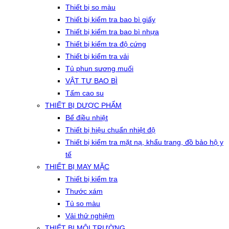
Thiết bị so màu
Thiết bị kiểm tra bao bì giấy
Thiết bị kiểm tra bao bì nhựa
Thiết bị kiểm tra độ cứng
Thiết bị kiểm tra vải
Tủ phun sương muối
VẬT TƯ BAO BÌ
Tấm cao su
THIẾT BỊ DƯỢC PHẨM
Bể điều nhiệt
Thiết bị hiệu chuẩn nhiệt độ
Thiết bị kiểm tra mặt nạ, khẩu trang, đồ bảo hộ y
tế
THIẾT BỊ MAY MẶC
Thiết bị kiểm tra
Thước xám
Tủ so màu
Vải thử nghiệm
THIẾT BỊ MÔI TRƯỜNG