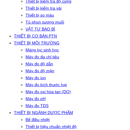
Thiết bị kiểm tra độ cứng
Thiết bị kiểm tra vải
Thiết bị so màu
Tủ phun sương muối
VẬT TƯ BAO BÌ
THIẾT BỊ CƠ BẢN PTN
THIẾT BỊ MÔI TRƯỜNG
Màng lọc sinh học
Máy đo đa chỉ tiêu
Máy đo độ dẫn
Máy đo độ mặn
Máy đo ion
Máy đo kích thước hạt
Máy đo oxi hòa tan (DO)
Máy đo pH
Máy đo TDS
THIẾT BỊ NGÀNH DƯỢC PHẨM
Bể điều nhiệt
Thiết bị hiệu chuẩn nhiệt độ