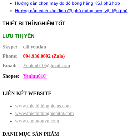
Hướng dẫn chọn máy đo độ bóng hãng KSJ phù hợp
Hướng dẫn cách xác định độ phủ màng sơn, vật liệu phủ
THIẾT BỊ THÍ NGHIỆM TỐT
LƯU THỊ YẾN
Skype:
citi.yeudau
Phone:
094.936.0692 (Zalo)
Email:
Yenluu010@gmail.com
Shopee:
Yenluu010
LIÊN KẾT WEBSITE
www.thietbithinghiems.com
www.thietbithinghiemtot.com
www.chobuonvn.com
DANH MỤC SẢN PHẨM