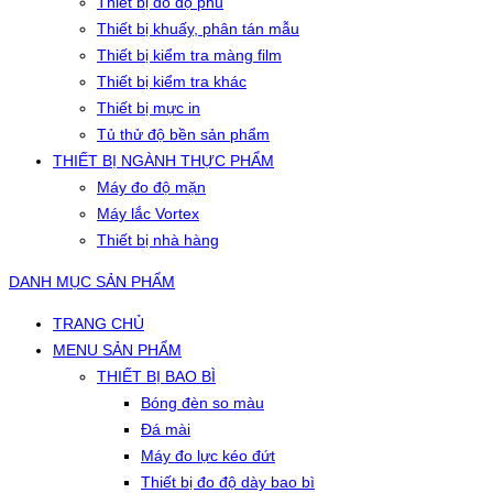
Thiết bị đo độ phủ
Thiết bị khuấy, phân tán mẫu
Thiết bị kiểm tra màng film
Thiết bị kiểm tra khác
Thiết bị mực in
Tủ thử độ bền sản phẩm
THIẾT BỊ NGÀNH THỰC PHẨM
Máy đo độ mặn
Máy lắc Vortex
Thiết bị nhà hàng
DANH MỤC SẢN PHẨM
TRANG CHỦ
MENU SẢN PHẨM
THIẾT BỊ BAO BÌ
Bóng đèn so màu
Đá mài
Máy đo lực kéo đứt
Thiết bị đo độ dày bao bì