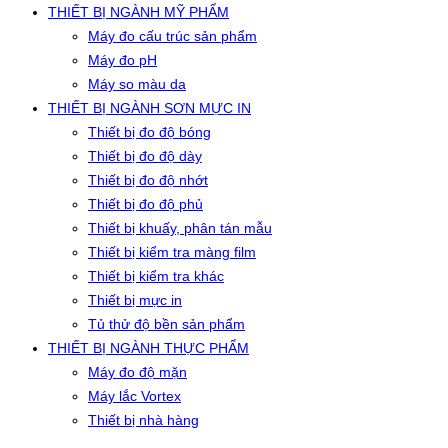
THIẾT BỊ NGÀNH MỸ PHẨM
Máy đo cấu trúc sản phẩm
Máy đo pH
Máy so màu da
THIẾT BỊ NGÀNH SƠN MỰC IN
Thiết bị đo độ bóng
Thiết bị đo độ dày
Thiết bị đo độ nhớt
Thiết bị đo độ phủ
Thiết bị khuấy, phân tán mẫu
Thiết bị kiểm tra màng film
Thiết bị kiểm tra khác
Thiết bị mực in
Tủ thử độ bền sản phẩm
THIẾT BỊ NGÀNH THỰC PHẨM
Máy đo độ mặn
Máy lắc Vortex
Thiết bị nhà hàng