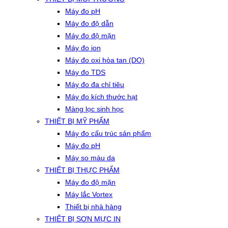
Máy đo pH
Máy đo độ dẫn
Máy đo độ mặn
Máy đo ion
Máy đo oxi hòa tan (DO)
Máy đo TDS
Máy đo đa chỉ tiêu
Máy đo kích thước hạt
Màng lọc sinh học
THIẾT BỊ MỸ PHẨM
Máy đo cấu trúc sản phẩm
Máy đo pH
Máy so màu da
THIẾT BỊ THỰC PHẨM
Máy đo độ mặn
Máy lắc Vortex
Thiết bị nhà hàng
THIẾT BỊ SƠN MỰC IN