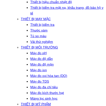
Thiết bị hiệu chuẩn nhiệt độ
Thiết bị kiểm tra mặt nạ, khẩu trang, đồ bảo hộ y
tế
THIẾT BỊ MAY MẶC
Thiết bị kiểm tra
Thước xám
Tủ so màu
Vải thử nghiệm
THIẾT BỊ MÔI TRƯỜNG
Máy đo pH
Máy đo độ dẫn
Máy đo độ mặn
Máy đo ion
Máy đo oxi hòa tan (DO)
Máy đo TDS
Máy đo đa chỉ tiêu
Máy đo kích thước hạt
Màng lọc sinh học
THIẾT BỊ MỸ PHẨM