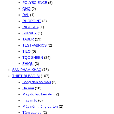
POLYSCIENCE
(5)
QHQ
(2)
RAL
(1)
RHOPOINT
(3)
RIGOSHA
(1)
SURVEY
(1)
TABER
(19)
TESTFABRICS
(2)
TILO
(0)
TQC SHEEN
(34)
ZHIQU
(3)
SẢN PHẨM KHÁC
(78)
THIẾT BỊ BAO BÌ
(107)
Bóng đèn so màu
(2)
Đá mài
(18)
Máy đo lực kéo đứt
(2)
may mặc
(0)
Máy nén thùng carton
(2)
Tấm cao su
(2)