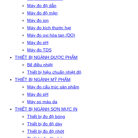
Máy đo độ dẫn
Máy đo độ mặn
Máy đo ion
Máy đo kích thước hạt
Máy đo oxi hòa tan (DO)
Máy đo pH
Máy đo TDS
THIẾT BỊ NGÀNH DƯỢC PHẨM
Bể điều nhiệt
Thiết bị hiệu chuẩn nhiệt độ
THIẾT BỊ NGÀNH MỸ PHẨM
Máy đo cấu trúc sản phẩm
Máy đo pH
Máy so màu da
THIẾT BỊ NGÀNH SƠN MỰC IN
Thiết bị đo độ bóng
Thiết bị đo độ dày
Thiết bị đo độ nhớt