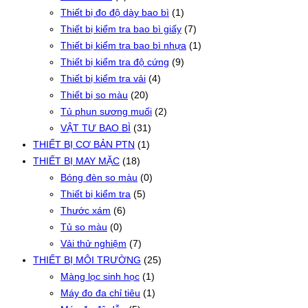
Thiết bị đo độ dày bao bì
(1)
Thiết bị kiểm tra bao bì giấy
(7)
Thiết bị kiểm tra bao bì nhựa
(1)
Thiết bị kiểm tra độ cứng
(9)
Thiết bị kiểm tra vải
(4)
Thiết bị so màu
(20)
Tủ phun sương muối
(2)
VẬT TƯ BAO BÌ
(31)
THIẾT BỊ CƠ BẢN PTN
(1)
THIẾT BỊ MAY MẶC
(18)
Bóng đèn so màu
(0)
Thiết bị kiểm tra
(5)
Thước xám
(6)
Tủ so màu
(0)
Vải thử nghiệm
(7)
THIẾT BỊ MÔI TRƯỜNG
(25)
Màng lọc sinh học
(1)
Máy đo đa chỉ tiêu
(1)