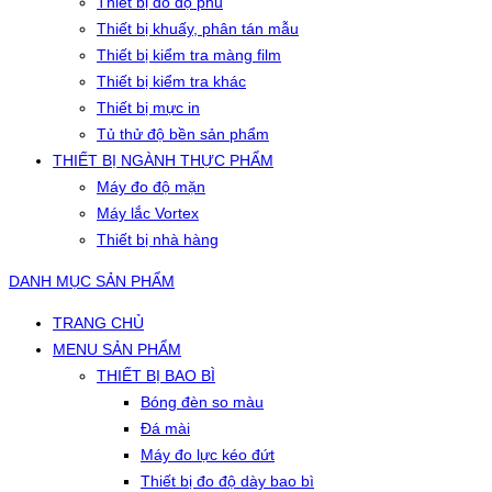
Thiết bị đo độ phủ
Thiết bị khuấy, phân tán mẫu
Thiết bị kiểm tra màng film
Thiết bị kiểm tra khác
Thiết bị mực in
Tủ thử độ bền sản phẩm
THIẾT BỊ NGÀNH THỰC PHẨM
Máy đo độ mặn
Máy lắc Vortex
Thiết bị nhà hàng
DANH MỤC SẢN PHẨM
TRANG CHỦ
MENU SẢN PHẨM
THIẾT BỊ BAO BÌ
Bóng đèn so màu
Đá mài
Máy đo lực kéo đứt
Thiết bị đo độ dày bao bì