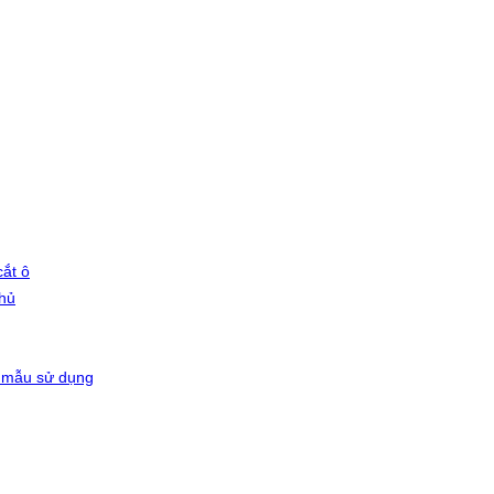
ắt ô
phủ
 mẫu sử dụng