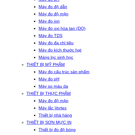
Máy đo độ dẫn
Máy đo độ mặn
Máy đo ion
Máy đo oxi hòa tan (DO)
Máy đo TDS
Máy đo đa chỉ tiêu
Máy đo kích thước hạt
Màng lọc sinh học
THIẾT BỊ MỸ PHẨM
Máy đo cấu trúc sản phẩm
Máy đo pH
Máy so màu da
THIẾT BỊ THỰC PHẨM
Máy đo độ mặn
Máy lắc Vortex
Thiết bị nhà hàng
THIẾT BỊ SƠN MỰC IN
Thiết bị đo độ bóng