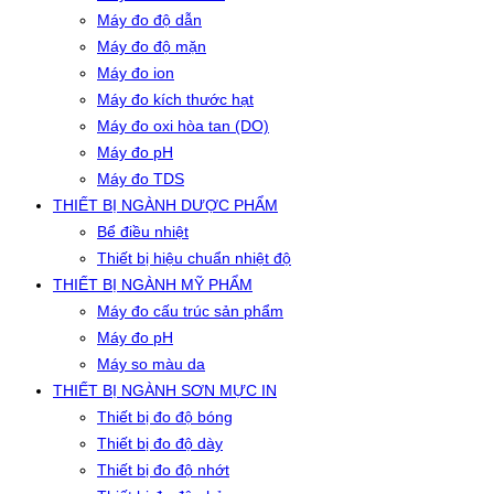
Máy đo độ dẫn
Máy đo độ mặn
Máy đo ion
Máy đo kích thước hạt
Máy đo oxi hòa tan (DO)
Máy đo pH
Máy đo TDS
THIẾT BỊ NGÀNH DƯỢC PHẨM
Bể điều nhiệt
Thiết bị hiệu chuẩn nhiệt độ
THIẾT BỊ NGÀNH MỸ PHẨM
Máy đo cấu trúc sản phẩm
Máy đo pH
Máy so màu da
THIẾT BỊ NGÀNH SƠN MỰC IN
Thiết bị đo độ bóng
Thiết bị đo độ dày
Thiết bị đo độ nhớt