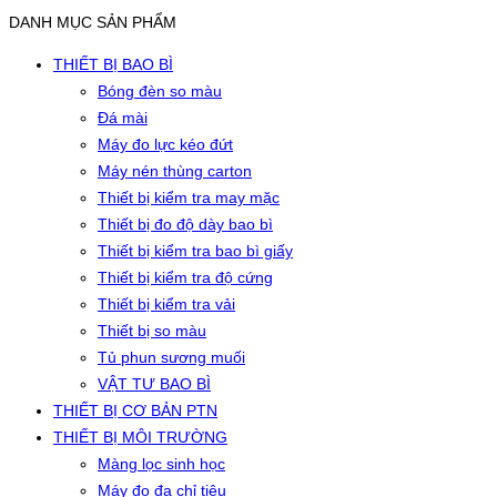
DANH MỤC SẢN PHẨM
THIẾT BỊ BAO BÌ
Bóng đèn so màu
Đá mài
Máy đo lực kéo đứt
Máy nén thùng carton
Thiết bị kiểm tra may mặc
Thiết bị đo độ dày bao bì
Thiết bị kiểm tra bao bì giấy
Thiết bị kiểm tra độ cứng
Thiết bị kiểm tra vải
Thiết bị so màu
Tủ phun sương muối
VẬT TƯ BAO BÌ
THIẾT BỊ CƠ BẢN PTN
THIẾT BỊ MÔI TRƯỜNG
Màng lọc sinh học
Máy đo đa chỉ tiêu