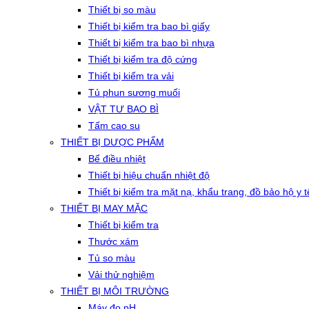
Thiết bị so màu
Thiết bị kiểm tra bao bì giấy
Thiết bị kiểm tra bao bì nhựa
Thiết bị kiểm tra độ cứng
Thiết bị kiểm tra vải
Tủ phun sương muối
VẬT TƯ BAO BÌ
Tấm cao su
THIẾT BỊ DƯỢC PHẨM
Bể điều nhiệt
Thiết bị hiệu chuẩn nhiệt độ
Thiết bị kiểm tra mặt nạ, khẩu trang, đồ bảo hộ y t
THIẾT BỊ MAY MẶC
Thiết bị kiểm tra
Thước xám
Tủ so màu
Vải thử nghiệm
THIẾT BỊ MÔI TRƯỜNG
Máy đo pH