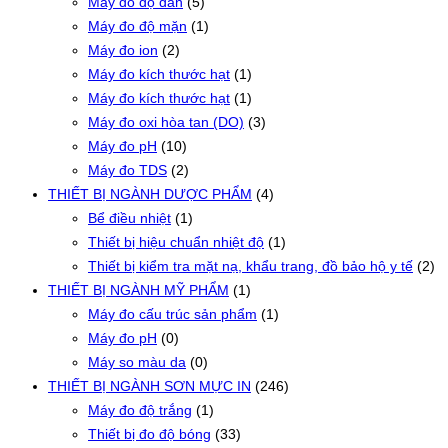
Máy đo độ dẫn
(5)
Máy đo độ mặn
(1)
Máy đo ion
(2)
Máy đo kích thước hạt
(1)
Máy đo kích thước hạt
(1)
Máy đo oxi hòa tan (DO)
(3)
Máy đo pH
(10)
Máy đo TDS
(2)
THIẾT BỊ NGÀNH DƯỢC PHẨM
(4)
Bể điều nhiệt
(1)
Thiết bị hiệu chuẩn nhiệt độ
(1)
Thiết bị kiểm tra mặt nạ, khẩu trang, đồ bảo hộ y tế
(2)
THIẾT BỊ NGÀNH MỸ PHẨM
(1)
Máy đo cấu trúc sản phẩm
(1)
Máy đo pH
(0)
Máy so màu da
(0)
THIẾT BỊ NGÀNH SƠN MỰC IN
(246)
Máy đo độ trắng
(1)
Thiết bị đo độ bóng
(33)