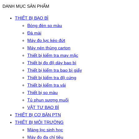
DANH MỤC SẢN PHẨM
THIẾT BỊ BAO BÌ
Bóng đèn so màu
Đá mài
Máy đo lực kéo đứt
Máy nén thùng carton
Thiết bị kiểm tra may mặc
Thiết bị đo độ dày bao bì
Thiết bị kiểm tra bao bì giấy
Thiết bị kiểm tra độ cứng
Thiết bị kiểm tra vải
Thiết bị so màu
Tủ phun sương muối
VẬT TƯ BAO BÌ
THIẾT BỊ CƠ BẢN PTN
THIẾT BỊ MÔI TRƯỜNG
Màng lọc sinh học
Máy đo đa chỉ tiêu