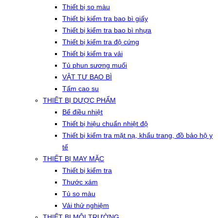
Thiết bị so màu
Thiết bị kiểm tra bao bì giấy
Thiết bị kiểm tra bao bì nhựa
Thiết bị kiểm tra độ cứng
Thiết bị kiểm tra vải
Tủ phun sương muối
VẬT TƯ BAO BÌ
Tấm cao su
THIẾT BỊ DƯỢC PHẨM
Bể điều nhiệt
Thiết bị hiệu chuẩn nhiệt độ
Thiết bị kiểm tra mặt nạ, khẩu trang, đồ bảo hộ y
tế
THIẾT BỊ MAY MẶC
Thiết bị kiểm tra
Thước xám
Tủ so màu
Vải thử nghiệm
THIẾT BỊ MÔI TRƯỜNG