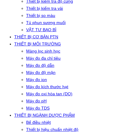
Thiết bị kiểm tra độ cứng
Thiết bị kiểm tra vải
Thiết bị so màu
Tủ phun sương muối
VẬT TƯ BAO BÌ
THIẾT BỊ CƠ BẢN PTN
THIẾT BỊ MÔI TRƯỜNG
Màng lọc sinh học
Máy đo đa chỉ tiêu
Máy đo độ dẫn
Máy đo độ mặn
Máy đo ion
Máy đo kích thước hạt
Máy đo oxi hòa tan (DO)
Máy đo pH
Máy đo TDS
THIẾT BỊ NGÀNH DƯỢC PHẨM
Bể điều nhiệt
Thiết bị hiệu chuẩn nhiệt độ