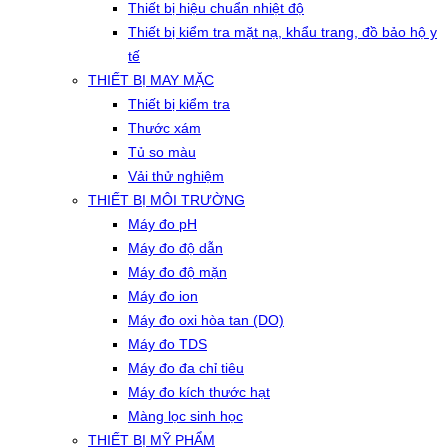
Thiết bị hiệu chuẩn nhiệt độ
Thiết bị kiểm tra mặt nạ, khẩu trang, đồ bảo hộ y
tế
THIẾT BỊ MAY MẶC
Thiết bị kiểm tra
Thước xám
Tủ so màu
Vải thử nghiệm
THIẾT BỊ MÔI TRƯỜNG
Máy đo pH
Máy đo độ dẫn
Máy đo độ mặn
Máy đo ion
Máy đo oxi hòa tan (DO)
Máy đo TDS
Máy đo đa chỉ tiêu
Máy đo kích thước hạt
Màng lọc sinh học
THIẾT BỊ MỸ PHẨM