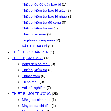
Thiết bị đo độ dày bao bì
(1)
Thiết bị kiểm tra bao bì giấy
(7)
Thiết bị kiểm tra bao bì nhựa
(1)
Thiết bị kiểm tra độ cứng
(9)
Thiết bị kiểm tra vải
(4)
Thiết bị so màu
(20)
Tủ phun sương muối
(2)
VẬT TƯ BAO BÌ
(31)
THIẾT BỊ CƠ BẢN PTN
(1)
THIẾT BỊ MAY MẶC
(18)
Bóng đèn so màu
(0)
Thiết bị kiểm tra
(5)
Thước xám
(6)
Tủ so màu
(0)
Vải thử nghiệm
(7)
THIẾT BỊ MÔI TRƯỜNG
(25)
Màng lọc sinh học
(1)
Máy đo đa chỉ tiêu
(1)