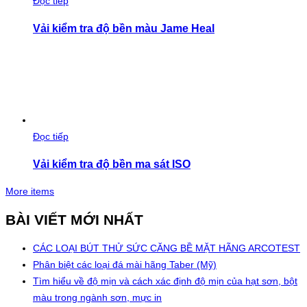
Đọc tiếp
Vải kiểm tra độ bền màu Jame Heal
Đọc tiếp
Vải kiểm tra độ bền ma sát ISO
More items
BÀI VIẾT MỚI NHẤT
CÁC LOẠI BÚT THỬ SỨC CĂNG BỀ MẶT HÃNG ARCOTEST
Phân biệt các loại đá mài hãng Taber (Mỹ)
Tìm hiểu về độ mịn và cách xác định độ mịn của hạt sơn, bột
màu trong ngành sơn, mực in