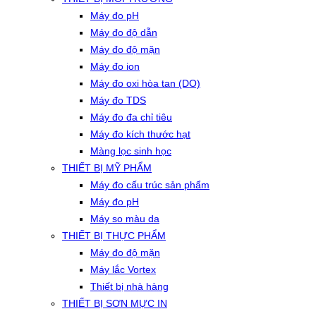
Máy đo pH
Máy đo độ dẫn
Máy đo độ mặn
Máy đo ion
Máy đo oxi hòa tan (DO)
Máy đo TDS
Máy đo đa chỉ tiêu
Máy đo kích thước hạt
Màng lọc sinh học
THIẾT BỊ MỸ PHẨM
Máy đo cấu trúc sản phẩm
Máy đo pH
Máy so màu da
THIẾT BỊ THỰC PHẨM
Máy đo độ mặn
Máy lắc Vortex
Thiết bị nhà hàng
THIẾT BỊ SƠN MỰC IN