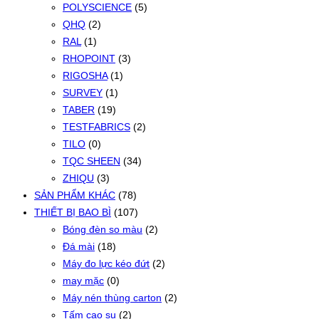
POLYSCIENCE
(5)
QHQ
(2)
RAL
(1)
RHOPOINT
(3)
RIGOSHA
(1)
SURVEY
(1)
TABER
(19)
TESTFABRICS
(2)
TILO
(0)
TQC SHEEN
(34)
ZHIQU
(3)
SẢN PHẨM KHÁC
(78)
THIẾT BỊ BAO BÌ
(107)
Bóng đèn so màu
(2)
Đá mài
(18)
Máy đo lực kéo đứt
(2)
may mặc
(0)
Máy nén thùng carton
(2)
Tấm cao su
(2)