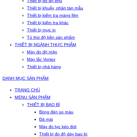
Thiết bị đo độ phủ
Thiết bị khuấy, phân tán mẫu
Thiết bị kiểm tra màng film
Thiết bị kiểm tra khác
Thiết bị mực in
Tủ thử độ bền sản phẩm
THIẾT BỊ NGÀNH THỰC PHẨM
Máy đo độ mặn
Máy lắc Vortex
Thiết bị nhà hàng
DANH MỤC SẢN PHẨM
TRANG CHỦ
MENU SẢN PHẨM
THIẾT BỊ BAO BÌ
Bóng đèn so màu
Đá mài
Máy đo lực kéo đứt
Thiết bị đo độ dày bao bì