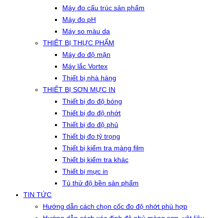
Máy đo cấu trúc sản phẩm
Máy đo pH
Máy so màu da
THIẾT BỊ THỰC PHẨM
Máy đo độ mặn
Máy lắc Vortex
Thiết bị nhà hàng
THIẾT BỊ SƠN MỰC IN
Thiết bị đo độ bóng
Thiết bị đo độ nhớt
Thiết bị đo độ phủ
Thiết bị đo tỷ trọng
Thiết bị kiểm tra màng film
Thiết bị kiểm tra khác
Thiết bị mực in
Tủ thử độ bền sản phẩm
TIN TỨC
Hướng dẫn cách chọn cốc đo độ nhớt phù hợp