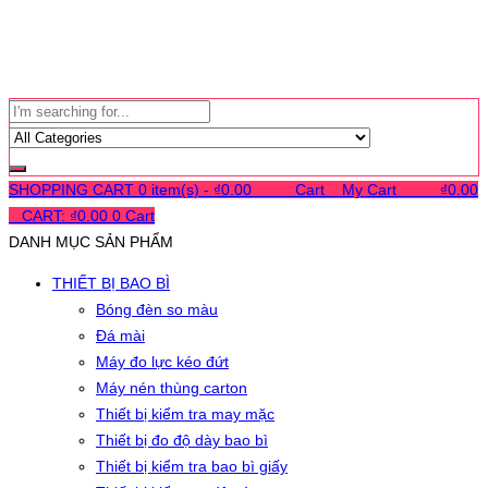
SHOPPING CART
0 item(s) -
₫
0.00
0
0
0
Cart
0
My Cart
0
0
0
₫
0.00
0
CART:
₫
0.00
0
Cart
DANH MỤC SẢN PHẨM
THIẾT BỊ BAO BÌ
Bóng đèn so màu
Đá mài
Máy đo lực kéo đứt
Máy nén thùng carton
Thiết bị kiểm tra may mặc
Thiết bị đo độ dày bao bì
Thiết bị kiểm tra bao bì giấy