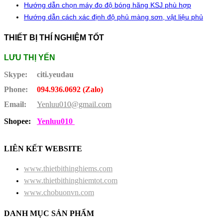
Hướng dẫn chọn máy đo độ bóng hãng KSJ phù hợp
Hướng dẫn cách xác định độ phủ màng sơn, vật liệu phủ
THIẾT BỊ THÍ NGHIỆM TỐT
LƯU THỊ YẾN
Skype:
citi.yeudau
Phone:
094.936.0692 (Zalo)
Email:
Yenluu010@gmail.com
Shopee:
Yenluu010
LIÊN KẾT WEBSITE
www.thietbithinghiems.com
www.thietbithinghiemtot.com
www.chobuonvn.com
DANH MỤC SẢN PHẨM