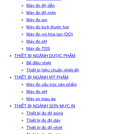
Máy đo độ dẫn
Máy đo độ mặn
Máy đo ion
Máy đo kích thước hạt
Máy đo oxi hòa tan (DO)
Máy đo pH
Máy đo TDS
THIẾT BỊ NGÀNH DƯỢC PHẨM
Bể điều nhiệt
Thiết bị hiệu chuẩn nhiệt độ
THIẾT BỊ NGÀNH MỸ PHẨM
Máy đo cấu trúc sản phẩm
Máy đo pH
Máy so màu da
THIẾT BỊ NGÀNH SƠN MỰC IN
Thiết bị đo độ bóng
Thiết bị đo độ dày
Thiết bị đo độ nhớt