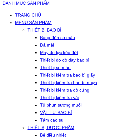
DANH MỤC SẢN PHẨM
TRANG CHỦ
MENU SẢN PHẨM
THIẾT BỊ BAO BÌ
Bóng đèn so màu
Đá mài
Máy đo lực kéo đứt
Thiết bị đo độ dày bao bì
Thiết bị so màu
Thiết bị kiểm tra bao bì giấy
Thiết bị kiểm tra bao bì nhựa
Thiết bị kiểm tra độ cứng
Thiết bị kiểm tra vải
Tủ phun sương muối
VẬT TƯ BAO BÌ
Tấm cao su
THIẾT BỊ DƯỢC PHẨM
Bể điều nhiệt