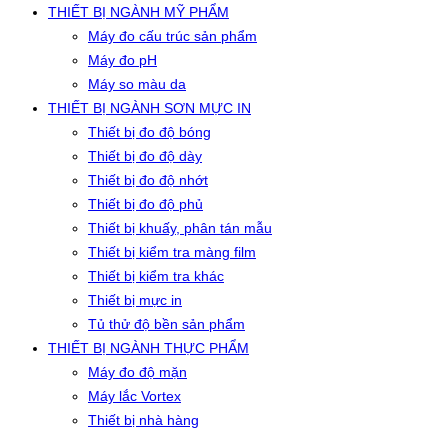
THIẾT BỊ NGÀNH MỸ PHẨM
Máy đo cấu trúc sản phẩm
Máy đo pH
Máy so màu da
THIẾT BỊ NGÀNH SƠN MỰC IN
Thiết bị đo độ bóng
Thiết bị đo độ dày
Thiết bị đo độ nhớt
Thiết bị đo độ phủ
Thiết bị khuấy, phân tán mẫu
Thiết bị kiểm tra màng film
Thiết bị kiểm tra khác
Thiết bị mực in
Tủ thử độ bền sản phẩm
THIẾT BỊ NGÀNH THỰC PHẨM
Máy đo độ mặn
Máy lắc Vortex
Thiết bị nhà hàng