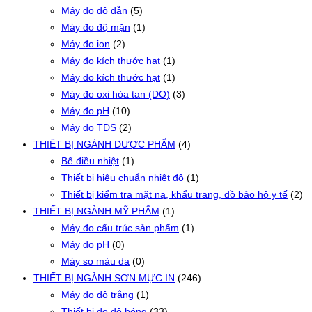
Máy đo độ dẫn
(5)
Máy đo độ mặn
(1)
Máy đo ion
(2)
Máy đo kích thước hạt
(1)
Máy đo kích thước hạt
(1)
Máy đo oxi hòa tan (DO)
(3)
Máy đo pH
(10)
Máy đo TDS
(2)
THIẾT BỊ NGÀNH DƯỢC PHẨM
(4)
Bể điều nhiệt
(1)
Thiết bị hiệu chuẩn nhiệt độ
(1)
Thiết bị kiểm tra mặt nạ, khẩu trang, đồ bảo hộ y tế
(2)
THIẾT BỊ NGÀNH MỸ PHẨM
(1)
Máy đo cấu trúc sản phẩm
(1)
Máy đo pH
(0)
Máy so màu da
(0)
THIẾT BỊ NGÀNH SƠN MỰC IN
(246)
Máy đo độ trắng
(1)
Thiết bị đo độ bóng
(33)