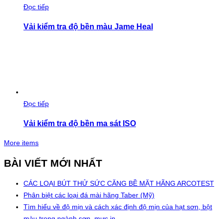
Đọc tiếp
Vải kiểm tra độ bền màu Jame Heal
Đọc tiếp
Vải kiểm tra độ bền ma sát ISO
More items
BÀI VIẾT MỚI NHẤT
CÁC LOẠI BÚT THỬ SỨC CĂNG BỀ MẶT HÃNG ARCOTEST
Phân biệt các loại đá mài hãng Taber (Mỹ)
Tìm hiểu về độ mịn và cách xác định độ mịn của hạt sơn, bột
màu trong ngành sơn, mực in