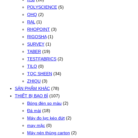
POLYSCIENCE
(5)
QHQ
(2)
RAL
(1)
RHOPOINT
(3)
RIGOSHA
(1)
SURVEY
(1)
TABER
(19)
TESTFABRICS
(2)
TILO
(0)
TQC SHEEN
(34)
ZHIQU
(3)
SẢN PHẨM KHÁC
(78)
THIẾT BỊ BAO BÌ
(107)
Bóng đèn so màu
(2)
Đá mài
(18)
Máy đo lực kéo đứt
(2)
may mặc
(0)
Máy nén thùng carton
(2)