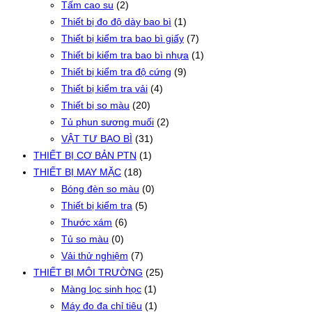
Tấm cao su
(2)
Thiết bị đo độ dày bao bì
(1)
Thiết bị kiểm tra bao bì giấy
(7)
Thiết bị kiểm tra bao bì nhựa
(1)
Thiết bị kiểm tra độ cứng
(9)
Thiết bị kiểm tra vải
(4)
Thiết bị so màu
(20)
Tủ phun sương muối
(2)
VẬT TƯ BAO BÌ
(31)
THIẾT BỊ CƠ BẢN PTN
(1)
THIẾT BỊ MAY MẶC
(18)
Bóng đèn so màu
(0)
Thiết bị kiểm tra
(5)
Thước xám
(6)
Tủ so màu
(0)
Vải thử nghiệm
(7)
THIẾT BỊ MÔI TRƯỜNG
(25)
Màng lọc sinh học
(1)
Máy đo đa chỉ tiêu
(1)