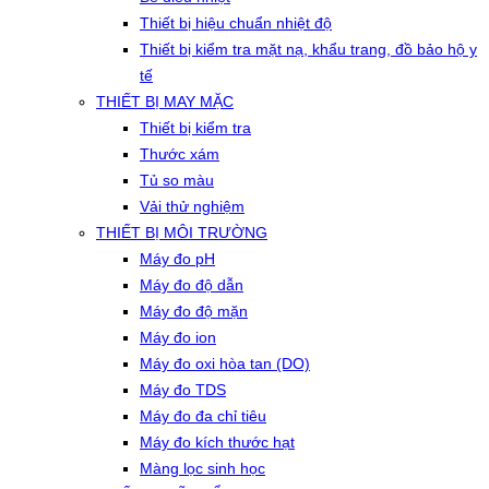
Thiết bị hiệu chuẩn nhiệt độ
Thiết bị kiểm tra mặt nạ, khẩu trang, đồ bảo hộ y
tế
THIẾT BỊ MAY MẶC
Thiết bị kiểm tra
Thước xám
Tủ so màu
Vải thử nghiệm
THIẾT BỊ MÔI TRƯỜNG
Máy đo pH
Máy đo độ dẫn
Máy đo độ mặn
Máy đo ion
Máy đo oxi hòa tan (DO)
Máy đo TDS
Máy đo đa chỉ tiêu
Máy đo kích thước hạt
Màng lọc sinh học