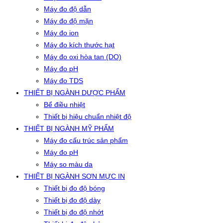
Máy đo độ dẫn
Máy đo độ mặn
Máy đo ion
Máy đo kích thước hạt
Máy đo oxi hòa tan (DO)
Máy đo pH
Máy đo TDS
THIẾT BỊ NGÀNH DƯỢC PHẨM
Bể điều nhiệt
Thiết bị hiệu chuẩn nhiệt độ
THIẾT BỊ NGÀNH MỸ PHẨM
Máy đo cấu trúc sản phẩm
Máy đo pH
Máy so màu da
THIẾT BỊ NGÀNH SƠN MỰC IN
Thiết bị đo độ bóng
Thiết bị đo độ dày
Thiết bị đo độ nhớt