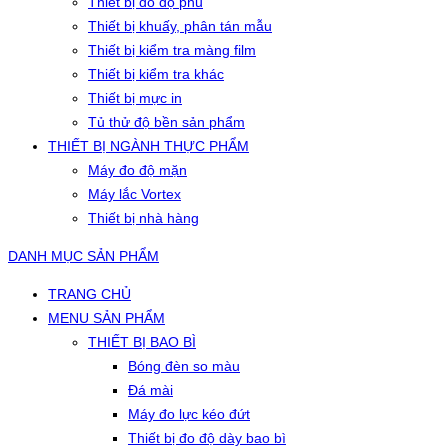
Thiết bị đo độ phủ
Thiết bị khuấy, phân tán mẫu
Thiết bị kiểm tra màng film
Thiết bị kiểm tra khác
Thiết bị mực in
Tủ thử độ bền sản phẩm
THIẾT BỊ NGÀNH THỰC PHẨM
Máy đo độ mặn
Máy lắc Vortex
Thiết bị nhà hàng
DANH MỤC SẢN PHẨM
TRANG CHỦ
MENU SẢN PHẨM
THIẾT BỊ BAO BÌ
Bóng đèn so màu
Đá mài
Máy đo lực kéo đứt
Thiết bị đo độ dày bao bì