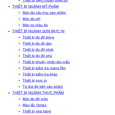
Thiết bị hiệu chuẩn nhiệt độ
THIẾT BỊ NGÀNH MỸ PHẨM
Máy đo cấu trúc sản phẩm
Máy đo pH
Máy so màu da
THIẾT BỊ NGÀNH SƠN MỰC IN
Thiết bị đo độ bóng
Thiết bị đo độ dày
Thiết bị đo độ nhớt
Thiết bị đo độ phủ
Thiết bị khuấy, phân tán mẫu
Thiết bị kiểm tra màng film
Thiết bị kiểm tra khác
Thiết bị mực in
Tủ thử độ bền sản phẩm
THIẾT BỊ NGÀNH THỰC PHẨM
Máy đo độ mặn
Máy lắc Vortex
Thiết bị nhà hàng