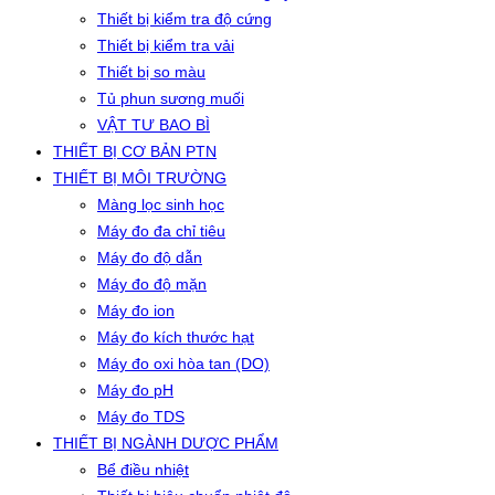
Thiết bị kiểm tra độ cứng
Thiết bị kiểm tra vải
Thiết bị so màu
Tủ phun sương muối
VẬT TƯ BAO BÌ
THIẾT BỊ CƠ BẢN PTN
THIẾT BỊ MÔI TRƯỜNG
Màng lọc sinh học
Máy đo đa chỉ tiêu
Máy đo độ dẫn
Máy đo độ mặn
Máy đo ion
Máy đo kích thước hạt
Máy đo oxi hòa tan (DO)
Máy đo pH
Máy đo TDS
THIẾT BỊ NGÀNH DƯỢC PHẨM
Bể điều nhiệt