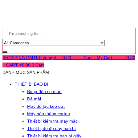
SHOPPING CART
0 item(s) -
₫
0.00
0
0
0
Cart
0
My Cart
0
0
0
₫
0.00
0
CART:
₫
0.00
0
Cart
DANH MỤC SẢN PHẨM
THIẾT BỊ BAO BÌ
Bóng đèn so màu
Đá mài
Máy đo lực kéo đứt
Máy nén thùng carton
Thiết bị kiểm tra may mặc
Thiết bị đo độ dày bao bì
Thiết bị kiểm tra bao bì giấy