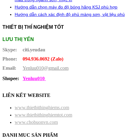
Hướng dẫn chọn máy đo độ bóng hãng KSJ phù hợp
Hướng dẫn cách xác định độ phủ màng sơn, vật liệu phủ
THIẾT BỊ THÍ NGHIỆM TỐT
LƯU THỊ YẾN
Skype:
citi.yeudau
Phone:
094.936.0692 (Zalo)
Email:
Yenluu010@gmail.com
Shopee:
Yenluu010
LIÊN KẾT WEBSITE
www.thietbithinghiems.com
www.thietbithinghiemtot.com
www.chobuonvn.com
DANH MỤC SẢN PHẨM