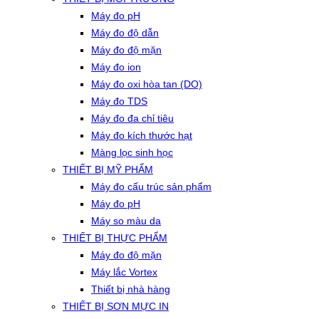
Máy đo pH
Máy đo độ dẫn
Máy đo độ mặn
Máy đo ion
Máy đo oxi hòa tan (DO)
Máy đo TDS
Máy đo đa chỉ tiêu
Máy đo kích thước hạt
Màng lọc sinh học
THIẾT BỊ MỸ PHẨM
Máy đo cấu trúc sản phẩm
Máy đo pH
Máy so màu da
THIẾT BỊ THỰC PHẨM
Máy đo độ mặn
Máy lắc Vortex
Thiết bị nhà hàng
THIẾT BỊ SƠN MỰC IN