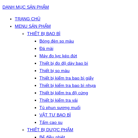
DANH MỤC SẢN PHẨM
TRANG CHỦ
MENU SẢN PHẨM
THIẾT BỊ BAO BÌ
Bóng đèn so màu
Đá mài
Máy đo lực kéo đứt
Thiết bị đo độ dày bao bì
Thiết bị so màu
Thiết bị kiểm tra bao bì giấy
Thiết bị kiểm tra bao bì nhựa
Thiết bị kiểm tra độ cứng
Thiết bị kiểm tra vải
Tủ phun sương muối
VẬT TƯ BAO BÌ
Tấm cao su
THIẾT BỊ DƯỢC PHẨM
Bể điều nhiệt