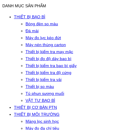
DANH MỤC SẢN PHẨM
THIẾT BỊ BAO BÌ
Bóng đèn so màu
Đá mài
Máy đo lực kéo đứt
Máy nén thùng carton
Thiết bị kiểm tra may mặc
Thiết bị đo độ dày bao bì
Thiết bị kiểm tra bao bì giấy
Thiết bị kiểm tra độ cứng
Thiết bị kiểm tra vải
Thiết bị so màu
Tủ phun sương muối
VẬT TƯ BAO BÌ
THIẾT BỊ CƠ BẢN PTN
THIẾT BỊ MÔI TRƯỜNG
Màng lọc sinh học
Máy đo đa chỉ tiêu