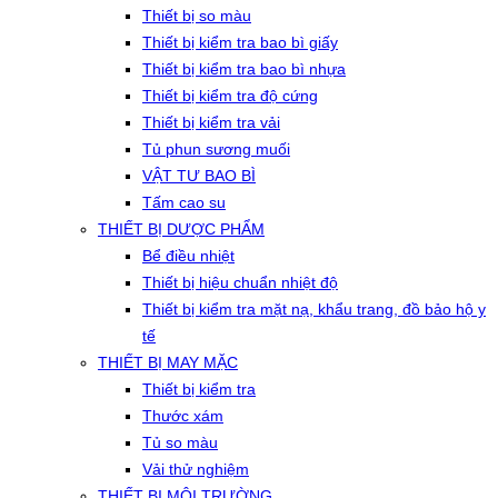
Thiết bị so màu
Thiết bị kiểm tra bao bì giấy
Thiết bị kiểm tra bao bì nhựa
Thiết bị kiểm tra độ cứng
Thiết bị kiểm tra vải
Tủ phun sương muối
VẬT TƯ BAO BÌ
Tấm cao su
THIẾT BỊ DƯỢC PHẨM
Bể điều nhiệt
Thiết bị hiệu chuẩn nhiệt độ
Thiết bị kiểm tra mặt nạ, khẩu trang, đồ bảo hộ y
tế
THIẾT BỊ MAY MẶC
Thiết bị kiểm tra
Thước xám
Tủ so màu
Vải thử nghiệm
THIẾT BỊ MÔI TRƯỜNG