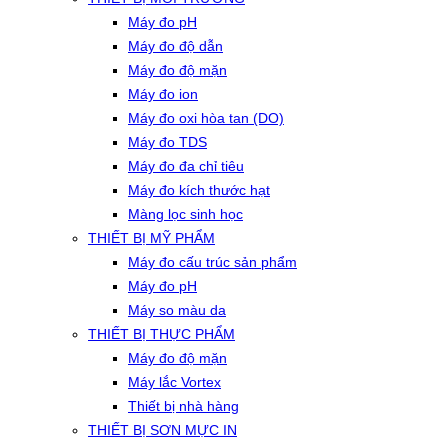
Máy đo pH
Máy đo độ dẫn
Máy đo độ mặn
Máy đo ion
Máy đo oxi hòa tan (DO)
Máy đo TDS
Máy đo đa chỉ tiêu
Máy đo kích thước hạt
Màng lọc sinh học
THIẾT BỊ MỸ PHẨM
Máy đo cấu trúc sản phẩm
Máy đo pH
Máy so màu da
THIẾT BỊ THỰC PHẨM
Máy đo độ mặn
Máy lắc Vortex
Thiết bị nhà hàng
THIẾT BỊ SƠN MỰC IN