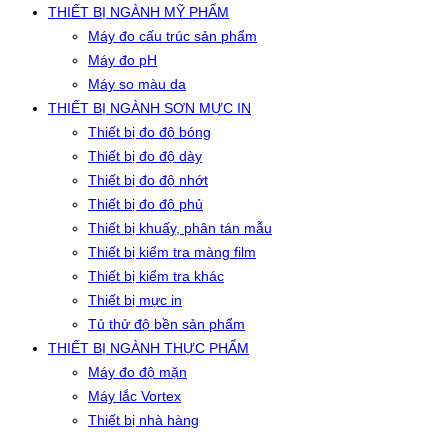
THIẾT BỊ NGÀNH MỸ PHẨM
Máy đo cấu trúc sản phẩm
Máy đo pH
Máy so màu da
THIẾT BỊ NGÀNH SƠN MỰC IN
Thiết bị đo độ bóng
Thiết bị đo độ dày
Thiết bị đo độ nhớt
Thiết bị đo độ phủ
Thiết bị khuấy, phân tán mẫu
Thiết bị kiểm tra màng film
Thiết bị kiểm tra khác
Thiết bị mực in
Tủ thử độ bền sản phẩm
THIẾT BỊ NGÀNH THỰC PHẨM
Máy đo độ mặn
Máy lắc Vortex
Thiết bị nhà hàng