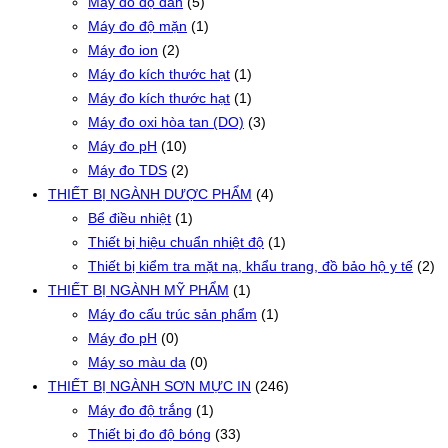
Máy đo độ dẫn
(5)
Máy đo độ mặn
(1)
Máy đo ion
(2)
Máy đo kích thước hạt
(1)
Máy đo kích thước hạt
(1)
Máy đo oxi hòa tan (DO)
(3)
Máy đo pH
(10)
Máy đo TDS
(2)
THIẾT BỊ NGÀNH DƯỢC PHẨM
(4)
Bể điều nhiệt
(1)
Thiết bị hiệu chuẩn nhiệt độ
(1)
Thiết bị kiểm tra mặt nạ, khẩu trang, đồ bảo hộ y tế
(2)
THIẾT BỊ NGÀNH MỸ PHẨM
(1)
Máy đo cấu trúc sản phẩm
(1)
Máy đo pH
(0)
Máy so màu da
(0)
THIẾT BỊ NGÀNH SƠN MỰC IN
(246)
Máy đo độ trắng
(1)
Thiết bị đo độ bóng
(33)