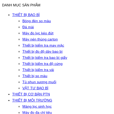
DANH MỤC SẢN PHẨM
THIẾT BỊ BAO BÌ
Bóng đèn so màu
Đá mài
Máy đo lực kéo đứt
Máy nén thùng carton
Thiết bị kiểm tra may mặc
Thiết bị đo độ dày bao bì
Thiết bị kiểm tra bao bì giấy
Thiết bị kiểm tra độ cứng
Thiết bị kiểm tra vải
Thiết bị so màu
Tủ phun sương muối
VẬT TƯ BAO BÌ
THIẾT BỊ CƠ BẢN PTN
THIẾT BỊ MÔI TRƯỜNG
Màng lọc sinh học
Máy đo đa chỉ tiêu