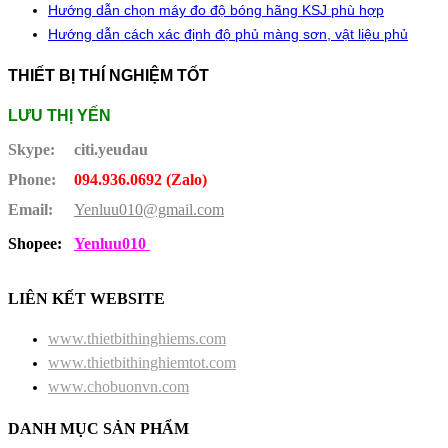
Hướng dẫn chọn máy đo độ bóng hãng KSJ phù hợp
Hướng dẫn cách xác định độ phủ màng sơn, vật liệu phủ
THIẾT BỊ THÍ NGHIỆM TỐT
LƯU THỊ YẾN
Skype:
citi.yeudau
Phone:
094.936.0692 (Zalo)
Email:
Yenluu010@gmail.com
Shopee:
Yenluu010
LIÊN KẾT WEBSITE
www.thietbithinghiems.com
www.thietbithinghiemtot.com
www.chobuonvn.com
DANH MỤC SẢN PHẨM