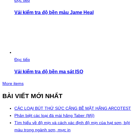
Đọc tiếp
Vải kiểm tra độ bền màu Jame Heal
Đọc tiếp
Vải kiểm tra độ bền ma sát ISO
More items
BÀI VIẾT MỚI NHẤT
CÁC LOẠI BÚT THỬ SỨC CĂNG BỀ MẶT HÃNG ARCOTEST
Phân biệt các loại đá mài hãng Taber (Mỹ)
Tìm hiểu về độ mịn và cách xác định độ mịn của hạt sơn, bột
màu trong ngành sơn, mực in