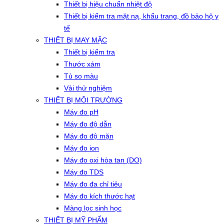
Thiết bị hiệu chuẩn nhiệt độ
Thiết bị kiểm tra mặt nạ, khẩu trang, đồ bảo hộ y
tế
THIẾT BỊ MAY MẶC
Thiết bị kiểm tra
Thước xám
Tủ so màu
Vải thử nghiệm
THIẾT BỊ MÔI TRƯỜNG
Máy đo pH
Máy đo độ dẫn
Máy đo độ mặn
Máy đo ion
Máy đo oxi hòa tan (DO)
Máy đo TDS
Máy đo đa chỉ tiêu
Máy đo kích thước hạt
Màng lọc sinh học
THIẾT BỊ MỸ PHẨM