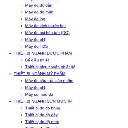
Máy đo độ dẫn
Máy đo độ mặn
Máy đo ion
Máy đo kích thước hạt
Máy đo oxi hòa tan (DO)
Máy đo pH
Máy đo TDS
THIẾT BỊ NGÀNH DƯỢC PHẨM
Bể điều nhiệt
Thiết bị hiệu chuẩn nhiệt độ
THIẾT BỊ NGÀNH MỸ PHẨM
Máy đo cấu trúc sản phẩm
Máy đo pH
Máy so màu da
THIẾT BỊ NGÀNH SƠN MỰC IN
Thiết bị đo độ bóng
Thiết bị đo độ dày
Thiết bị đo độ nhớt