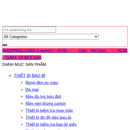
SHOPPING CART
0 item(s) -
₫
0.00
0
0
0
Cart
0
My Cart
0
0
0
₫
0.00
0
CART:
₫
0.00
0
Cart
DANH MỤC SẢN PHẨM
THIẾT BỊ BAO BÌ
Bóng đèn so màu
Đá mài
Máy đo lực kéo đứt
Máy nén thùng carton
Thiết bị kiểm tra may mặc
Thiết bị đo độ dày bao bì
Thiết bị kiểm tra bao bì giấy