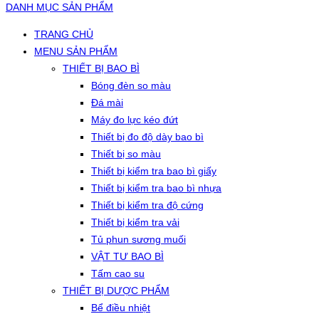
DANH MỤC SẢN PHẨM
TRANG CHỦ
MENU SẢN PHẨM
THIẾT BỊ BAO BÌ
Bóng đèn so màu
Đá mài
Máy đo lực kéo đứt
Thiết bị đo độ dày bao bì
Thiết bị so màu
Thiết bị kiểm tra bao bì giấy
Thiết bị kiểm tra bao bì nhựa
Thiết bị kiểm tra độ cứng
Thiết bị kiểm tra vải
Tủ phun sương muối
VẬT TƯ BAO BÌ
Tấm cao su
THIẾT BỊ DƯỢC PHẨM
Bể điều nhiệt