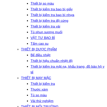
Thiết bị so màu
Thiết bị kiểm tra bao bì giấy
Thiết bị kiểm tra bao bì nhựa
Thiết bị kiểm tra độ cứng
Thiết bị kiểm tra vải
Tủ phun sương muối
VẬT TƯ BAO BÌ
Tấm cao su
THIẾT BỊ DƯỢC PHẨM
Bể điều nhiệt
Thiết bị hiệu chuẩn nhiệt độ
Thiết bị kiểm tra mặt nạ, khẩu trang, đồ bảo hộ y
tế
THIẾT BỊ MAY MẶC
Thiết bị kiểm tra
Thước xám
Tủ so màu
Vải thử nghiệm
THIẾT BỊ MÔI TRƯỜNG