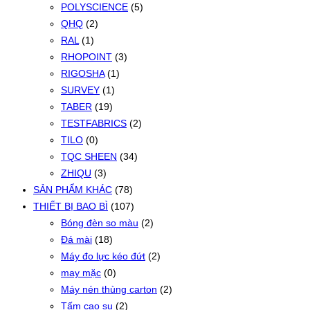
POLYSCIENCE
(5)
QHQ
(2)
RAL
(1)
RHOPOINT
(3)
RIGOSHA
(1)
SURVEY
(1)
TABER
(19)
TESTFABRICS
(2)
TILO
(0)
TQC SHEEN
(34)
ZHIQU
(3)
SẢN PHẨM KHÁC
(78)
THIẾT BỊ BAO BÌ
(107)
Bóng đèn so màu
(2)
Đá mài
(18)
Máy đo lực kéo đứt
(2)
may mặc
(0)
Máy nén thùng carton
(2)
Tấm cao su
(2)