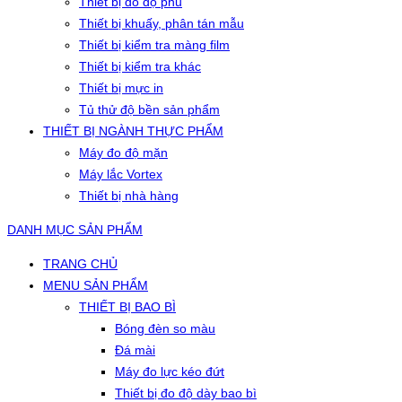
Thiết bị đo độ phủ
Thiết bị khuấy, phân tán mẫu
Thiết bị kiểm tra màng film
Thiết bị kiểm tra khác
Thiết bị mực in
Tủ thử độ bền sản phẩm
THIẾT BỊ NGÀNH THỰC PHẨM
Máy đo độ mặn
Máy lắc Vortex
Thiết bị nhà hàng
DANH MỤC SẢN PHẨM
TRANG CHỦ
MENU SẢN PHẨM
THIẾT BỊ BAO BÌ
Bóng đèn so màu
Đá mài
Máy đo lực kéo đứt
Thiết bị đo độ dày bao bì