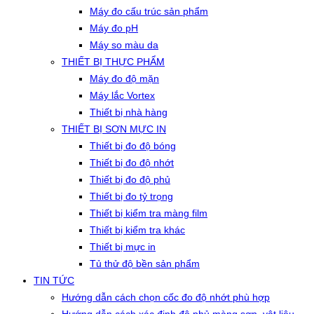
Máy đo cấu trúc sản phẩm
Máy đo pH
Máy so màu da
THIẾT BỊ THỰC PHẨM
Máy đo độ mặn
Máy lắc Vortex
Thiết bị nhà hàng
THIẾT BỊ SƠN MỰC IN
Thiết bị đo độ bóng
Thiết bị đo độ nhớt
Thiết bị đo độ phủ
Thiết bị đo tỷ trọng
Thiết bị kiểm tra màng film
Thiết bị kiểm tra khác
Thiết bị mực in
Tủ thử độ bền sản phẩm
TIN TỨC
Hướng dẫn cách chọn cốc đo độ nhớt phù hợp