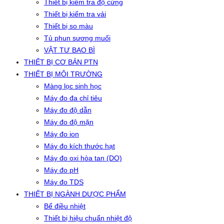
Thiết bị kiểm tra độ cứng
Thiết bị kiểm tra vải
Thiết bị so màu
Tủ phun sương muối
VẬT TƯ BAO BÌ
THIẾT BỊ CƠ BẢN PTN
THIẾT BỊ MÔI TRƯỜNG
Màng lọc sinh học
Máy đo đa chỉ tiêu
Máy đo độ dẫn
Máy đo độ mặn
Máy đo ion
Máy đo kích thước hạt
Máy đo oxi hòa tan (DO)
Máy đo pH
Máy đo TDS
THIẾT BỊ NGÀNH DƯỢC PHẨM
Bể điều nhiệt
Thiết bị hiệu chuẩn nhiệt độ