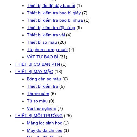
Thiết bị đo độ dày bao bì
(1)
Thiết bị kiểm tra bao bì giấy
(7)
Thiết bị kiểm tra bao bì nhựa
(1)
Thiết bị kiểm tra độ cứng
(9)
Thiết bị kiểm tra vải
(4)
Thiết bị so màu
(20)
Tủ phun sương muối
(2)
VẬT TƯ BAO BÌ
(31)
THIẾT BỊ CƠ BẢN PTN
(1)
THIẾT BỊ MAY MẶC
(18)
Bóng đèn so màu
(0)
Thiết bị kiểm tra
(5)
Thước xám
(6)
Tủ so màu
(0)
Vải thử nghiệm
(7)
THIẾT BỊ MÔI TRƯỜNG
(25)
Màng lọc sinh học
(1)
Máy đo đa chỉ tiêu
(1)