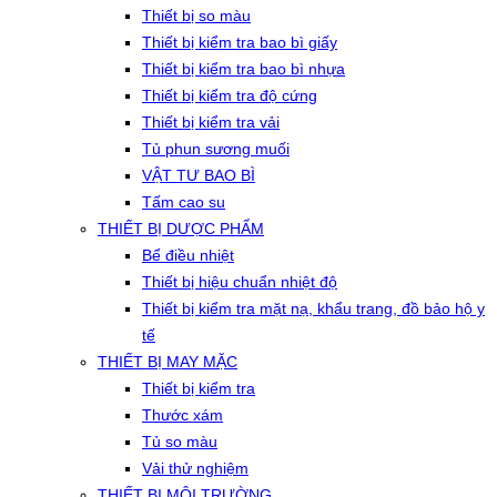
Thiết bị so màu
Thiết bị kiểm tra bao bì giấy
Thiết bị kiểm tra bao bì nhựa
Thiết bị kiểm tra độ cứng
Thiết bị kiểm tra vải
Tủ phun sương muối
VẬT TƯ BAO BÌ
Tấm cao su
THIẾT BỊ DƯỢC PHẨM
Bể điều nhiệt
Thiết bị hiệu chuẩn nhiệt độ
Thiết bị kiểm tra mặt nạ, khẩu trang, đồ bảo hộ y
tế
THIẾT BỊ MAY MẶC
Thiết bị kiểm tra
Thước xám
Tủ so màu
Vải thử nghiệm
THIẾT BỊ MÔI TRƯỜNG