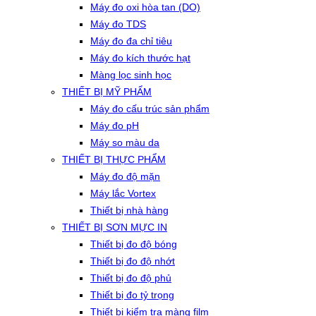
Máy đo oxi hòa tan (DO)
Máy đo TDS
Máy đo đa chỉ tiêu
Máy đo kích thước hạt
Màng lọc sinh học
THIẾT BỊ MỸ PHẨM
Máy đo cấu trúc sản phẩm
Máy đo pH
Máy so màu da
THIẾT BỊ THỰC PHẨM
Máy đo độ mặn
Máy lắc Vortex
Thiết bị nhà hàng
THIẾT BỊ SƠN MỰC IN
Thiết bị đo độ bóng
Thiết bị đo độ nhớt
Thiết bị đo độ phủ
Thiết bị đo tỷ trọng
Thiết bị kiểm tra màng film