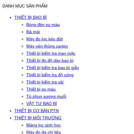
DANH MỤC SẢN PHẨM
THIẾT BỊ BAO BÌ
Bóng đèn so màu
Đá mài
Máy đo lực kéo đứt
Máy nén thùng carton
Thiết bị kiểm tra may mặc
Thiết bị đo độ dày bao bì
Thiết bị kiểm tra bao bì giấy
Thiết bị kiểm tra độ cứng
Thiết bị kiểm tra vải
Thiết bị so màu
Tủ phun sương muối
VẬT TƯ BAO BÌ
THIẾT BỊ CƠ BẢN PTN
THIẾT BỊ MÔI TRƯỜNG
Màng lọc sinh học
Máy đo đa chỉ tiêu