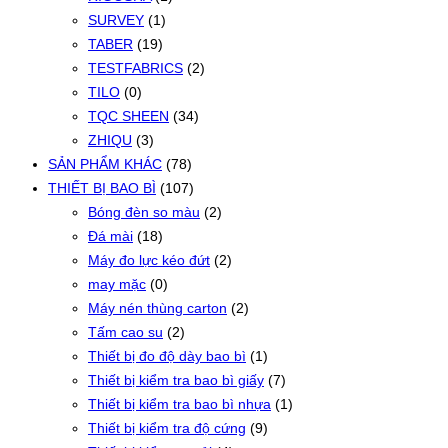
SURVEY
(1)
TABER
(19)
TESTFABRICS
(2)
TILO
(0)
TQC SHEEN
(34)
ZHIQU
(3)
SẢN PHẨM KHÁC
(78)
THIẾT BỊ BAO BÌ
(107)
Bóng đèn so màu
(2)
Đá mài
(18)
Máy đo lực kéo đứt
(2)
may mặc
(0)
Máy nén thùng carton
(2)
Tấm cao su
(2)
Thiết bị đo độ dày bao bì
(1)
Thiết bị kiểm tra bao bì giấy
(7)
Thiết bị kiểm tra bao bì nhựa
(1)
Thiết bị kiểm tra độ cứng
(9)