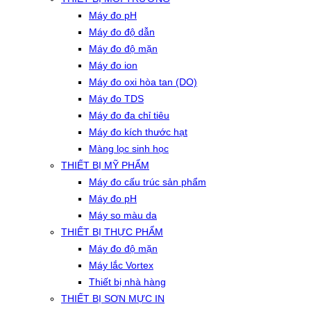
Máy đo pH
Máy đo độ dẫn
Máy đo độ mặn
Máy đo ion
Máy đo oxi hòa tan (DO)
Máy đo TDS
Máy đo đa chỉ tiêu
Máy đo kích thước hạt
Màng lọc sinh học
THIẾT BỊ MỸ PHẨM
Máy đo cấu trúc sản phẩm
Máy đo pH
Máy so màu da
THIẾT BỊ THỰC PHẨM
Máy đo độ mặn
Máy lắc Vortex
Thiết bị nhà hàng
THIẾT BỊ SƠN MỰC IN