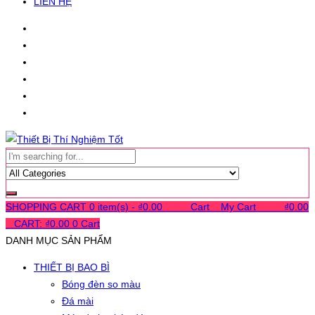
LIÊN HỆ
SHOPPING CART
0 item(s) -
₫
0.00
0
0
0
Cart
0
My Cart
0
0
0
₫
0.00
0
CART:
₫
0.00
0
Cart
DANH MỤC SẢN PHẨM
THIẾT BỊ BAO BÌ
Bóng đèn so màu
Đá mài