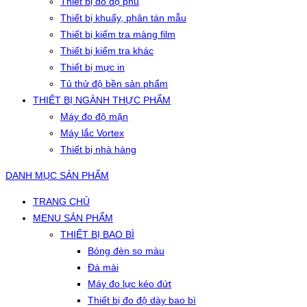
Thiết bị đo độ phủ
Thiết bị khuấy, phân tán mẫu
Thiết bị kiểm tra màng film
Thiết bị kiểm tra khác
Thiết bị mực in
Tủ thử độ bền sản phẩm
THIẾT BỊ NGÀNH THỰC PHẨM
Máy đo độ mặn
Máy lắc Vortex
Thiết bị nhà hàng
DANH MỤC SẢN PHẨM
TRANG CHỦ
MENU SẢN PHẨM
THIẾT BỊ BAO BÌ
Bóng đèn so màu
Đá mài
Máy đo lực kéo đứt
Thiết bị đo độ dày bao bì