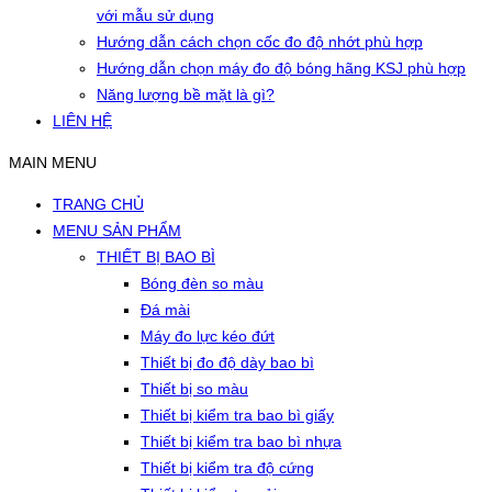
với mẫu sử dụng
Hướng dẫn cách chọn cốc đo độ nhớt phù hợp
Hướng dẫn chọn máy đo độ bóng hãng KSJ phù hợp
Năng lượng bề mặt là gì?
LIÊN HỆ
MAIN MENU
TRANG CHỦ
MENU SẢN PHẨM
THIẾT BỊ BAO BÌ
Bóng đèn so màu
Đá mài
Máy đo lực kéo đứt
Thiết bị đo độ dày bao bì
Thiết bị so màu
Thiết bị kiểm tra bao bì giấy
Thiết bị kiểm tra bao bì nhựa
Thiết bị kiểm tra độ cứng