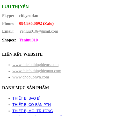
LƯU THỊ YẾN
Skype:
citi.yeudau
Phone:
094.936.0692 (Zalo)
Email:
Yenluu010@gmail.com
Shopee:
Yenluu010
LIÊN KẾT WEBSITE
www.thietbithinghiems.com
www.thietbithinghiemtot.com
www.chobuonvn.com
DANH MỤC SẢN PHẨM
THIẾT BỊ BAO BÌ
THIẾT BỊ CƠ BẢN PTN
THIẾT BỊ MÔI TRƯỜNG