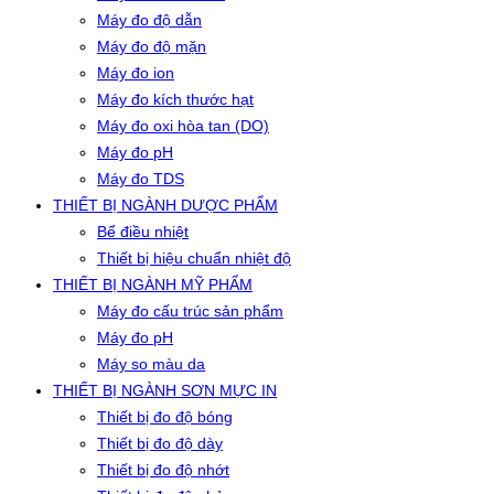
Máy đo độ dẫn
Máy đo độ mặn
Máy đo ion
Máy đo kích thước hạt
Máy đo oxi hòa tan (DO)
Máy đo pH
Máy đo TDS
THIẾT BỊ NGÀNH DƯỢC PHẨM
Bể điều nhiệt
Thiết bị hiệu chuẩn nhiệt độ
THIẾT BỊ NGÀNH MỸ PHẨM
Máy đo cấu trúc sản phẩm
Máy đo pH
Máy so màu da
THIẾT BỊ NGÀNH SƠN MỰC IN
Thiết bị đo độ bóng
Thiết bị đo độ dày
Thiết bị đo độ nhớt