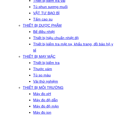
Thiết bị kiểm tra vải
Tủ phun sương muối
VẬT TƯ BAO BÌ
Tấm cao su
THIẾT BỊ DƯỢC PHẨM
Bể điều nhiệt
Thiết bị hiệu chuẩn nhiệt độ
Thiết bị kiểm tra mặt nạ, khẩu trang, đồ bảo hộ y
tế
THIẾT BỊ MAY MẶC
Thiết bị kiểm tra
Thước xám
Tủ so màu
Vải thử nghiệm
THIẾT BỊ MÔI TRƯỜNG
Máy đo pH
Máy đo độ dẫn
Máy đo độ mặn
Máy đo ion