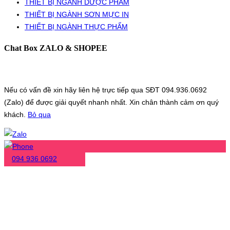
THIẾT BỊ NGÀNH DƯỢC PHẨM
THIẾT BỊ NGÀNH SƠN MỰC IN
THIẾT BỊ NGÀNH THỰC PHẨM
Chat Box ZALO & SHOPEE
Nếu có vấn đề xin hãy liên hệ trực tiếp qua SĐT 094.936.0692
(Zalo) để được giải quyết nhanh nhất. Xin chân thành cảm ơn quý
khách.
Bỏ qua
094 936 0692