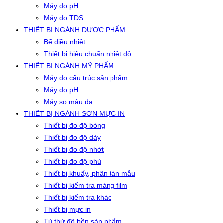
Máy đo pH
Máy đo TDS
THIẾT BỊ NGÀNH DƯỢC PHẨM
Bể điều nhiệt
Thiết bị hiệu chuẩn nhiệt độ
THIẾT BỊ NGÀNH MỸ PHẨM
Máy đo cấu trúc sản phẩm
Máy đo pH
Máy so màu da
THIẾT BỊ NGÀNH SƠN MỰC IN
Thiết bị đo độ bóng
Thiết bị đo độ dày
Thiết bị đo độ nhớt
Thiết bị đo độ phủ
Thiết bị khuấy, phân tán mẫu
Thiết bị kiểm tra màng film
Thiết bị kiểm tra khác
Thiết bị mực in
Tủ thử độ bền sản phẩm