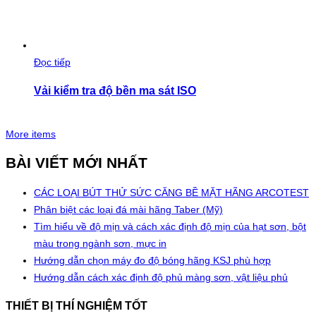
Đọc tiếp
Vải kiểm tra độ bền ma sát ISO
More items
BÀI VIẾT MỚI NHẤT
CÁC LOẠI BÚT THỬ SỨC CĂNG BỀ MẶT HÃNG ARCOTEST
Phân biệt các loại đá mài hãng Taber (Mỹ)
Tìm hiểu về độ mịn và cách xác định độ mịn của hạt sơn, bột
màu trong ngành sơn, mực in
Hướng dẫn chọn máy đo độ bóng hãng KSJ phù hợp
Hướng dẫn cách xác định độ phủ màng sơn, vật liệu phủ
THIẾT BỊ THÍ NGHIỆM TỐT