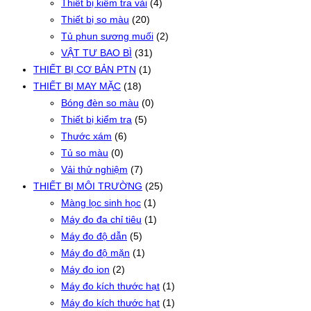
Thiết bị kiểm tra vải
(4)
Thiết bị so màu
(20)
Tủ phun sương muối
(2)
VẬT TƯ BAO BÌ
(31)
THIẾT BỊ CƠ BẢN PTN
(1)
THIẾT BỊ MAY MẶC
(18)
Bóng đèn so màu
(0)
Thiết bị kiểm tra
(5)
Thước xám
(6)
Tủ so màu
(0)
Vải thử nghiệm
(7)
THIẾT BỊ MÔI TRƯỜNG
(25)
Màng lọc sinh học
(1)
Máy đo đa chỉ tiêu
(1)
Máy đo độ dẫn
(5)
Máy đo độ mặn
(1)
Máy đo ion
(2)
Máy đo kích thước hạt
(1)
Máy đo kích thước hạt
(1)