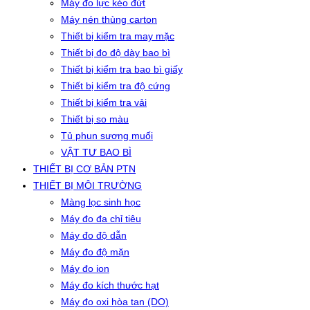
Máy đo lực kéo đứt
Máy nén thùng carton
Thiết bị kiểm tra may mặc
Thiết bị đo độ dày bao bì
Thiết bị kiểm tra bao bì giấy
Thiết bị kiểm tra độ cứng
Thiết bị kiểm tra vải
Thiết bị so màu
Tủ phun sương muối
VẬT TƯ BAO BÌ
THIẾT BỊ CƠ BẢN PTN
THIẾT BỊ MÔI TRƯỜNG
Màng lọc sinh học
Máy đo đa chỉ tiêu
Máy đo độ dẫn
Máy đo độ mặn
Máy đo ion
Máy đo kích thước hạt
Máy đo oxi hòa tan (DO)