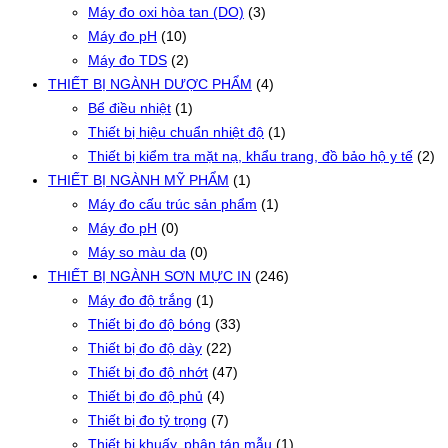
Máy đo oxi hòa tan (DO)
(3)
Máy đo pH
(10)
Máy đo TDS
(2)
THIẾT BỊ NGÀNH DƯỢC PHẨM
(4)
Bể điều nhiệt
(1)
Thiết bị hiệu chuẩn nhiệt độ
(1)
Thiết bị kiểm tra mặt nạ, khẩu trang, đồ bảo hộ y tế
(2)
THIẾT BỊ NGÀNH MỸ PHẨM
(1)
Máy đo cấu trúc sản phẩm
(1)
Máy đo pH
(0)
Máy so màu da
(0)
THIẾT BỊ NGÀNH SƠN MỰC IN
(246)
Máy đo độ trắng
(1)
Thiết bị đo độ bóng
(33)
Thiết bị đo độ dày
(22)
Thiết bị đo độ nhớt
(47)
Thiết bị đo độ phủ
(4)
Thiết bị đo tỷ trọng
(7)
Thiết bị khuấy, phân tán mẫu
(1)