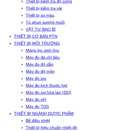
Thiết bị kiểm tra độ cứng
Thiết bị kiểm tra vải
Thiết bị so màu
Tủ phun sương muối
VẬT TƯ BAO BÌ
THIẾT BỊ CƠ BẢN PTN
THIẾT BỊ MÔI TRƯỜNG
Màng lọc sinh học
Máy đo đa chỉ tiêu
Máy đo độ dẫn
Máy đo độ mặn
Máy đo ion
Máy đo kích thước hạt
Máy đo oxi hòa tan (DO)
Máy đo pH
Máy đo TDS
THIẾT BỊ NGÀNH DƯỢC PHẨM
Bể điều nhiệt
Thiết bị hiệu chuẩn nhiệt độ