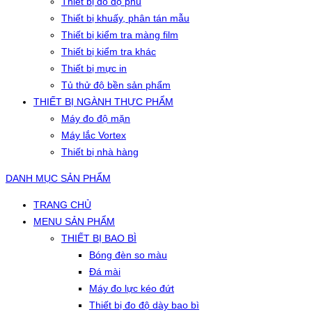
Thiết bị đo độ phủ
Thiết bị khuấy, phân tán mẫu
Thiết bị kiểm tra màng film
Thiết bị kiểm tra khác
Thiết bị mực in
Tủ thử độ bền sản phẩm
THIẾT BỊ NGÀNH THỰC PHẨM
Máy đo độ mặn
Máy lắc Vortex
Thiết bị nhà hàng
DANH MỤC SẢN PHẨM
TRANG CHỦ
MENU SẢN PHẨM
THIẾT BỊ BAO BÌ
Bóng đèn so màu
Đá mài
Máy đo lực kéo đứt
Thiết bị đo độ dày bao bì