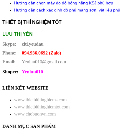
Hướng dẫn chọn máy đo độ bóng hãng KSJ phù hợp
Hướng dẫn cách xác định độ phủ màng sơn, vật liệu phủ
THIẾT BỊ THÍ NGHIỆM TỐT
LƯU THỊ YẾN
Skype:
citi.yeudau
Phone:
094.936.0692 (Zalo)
Email:
Yenluu010@gmail.com
Shopee:
Yenluu010
LIÊN KẾT WEBSITE
www.thietbithinghiems.com
www.thietbithinghiemtot.com
www.chobuonvn.com
DANH MỤC SẢN PHẨM