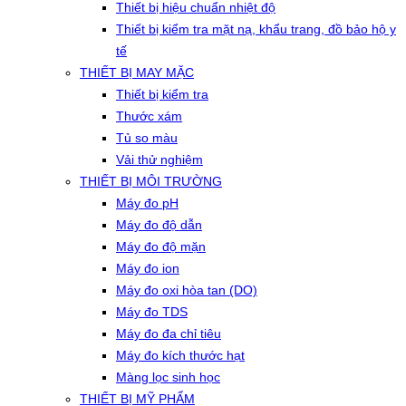
Thiết bị hiệu chuẩn nhiệt độ
Thiết bị kiểm tra mặt nạ, khẩu trang, đồ bảo hộ y
tế
THIẾT BỊ MAY MẶC
Thiết bị kiểm tra
Thước xám
Tủ so màu
Vải thử nghiệm
THIẾT BỊ MÔI TRƯỜNG
Máy đo pH
Máy đo độ dẫn
Máy đo độ mặn
Máy đo ion
Máy đo oxi hòa tan (DO)
Máy đo TDS
Máy đo đa chỉ tiêu
Máy đo kích thước hạt
Màng lọc sinh học
THIẾT BỊ MỸ PHẨM