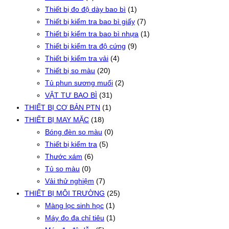
Thiết bị đo độ dày bao bì
(1)
Thiết bị kiểm tra bao bì giấy
(7)
Thiết bị kiểm tra bao bì nhựa
(1)
Thiết bị kiểm tra độ cứng
(9)
Thiết bị kiểm tra vải
(4)
Thiết bị so màu
(20)
Tủ phun sương muối
(2)
VẬT TƯ BAO BÌ
(31)
THIẾT BỊ CƠ BẢN PTN
(1)
THIẾT BỊ MAY MẶC
(18)
Bóng đèn so màu
(0)
Thiết bị kiểm tra
(5)
Thước xám
(6)
Tủ so màu
(0)
Vải thử nghiệm
(7)
THIẾT BỊ MÔI TRƯỜNG
(25)
Màng lọc sinh học
(1)
Máy đo đa chỉ tiêu
(1)