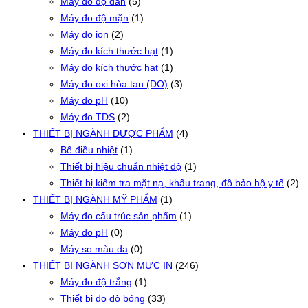
Máy đo độ dẫn
(5)
Máy đo độ mặn
(1)
Máy đo ion
(2)
Máy đo kích thước hạt
(1)
Máy đo kích thước hạt
(1)
Máy đo oxi hòa tan (DO)
(3)
Máy đo pH
(10)
Máy đo TDS
(2)
THIẾT BỊ NGÀNH DƯỢC PHẨM
(4)
Bể điều nhiệt
(1)
Thiết bị hiệu chuẩn nhiệt độ
(1)
Thiết bị kiểm tra mặt nạ, khẩu trang, đồ bảo hộ y tế
(2)
THIẾT BỊ NGÀNH MỸ PHẨM
(1)
Máy đo cấu trúc sản phẩm
(1)
Máy đo pH
(0)
Máy so màu da
(0)
THIẾT BỊ NGÀNH SƠN MỰC IN
(246)
Máy đo độ trắng
(1)
Thiết bị đo độ bóng
(33)