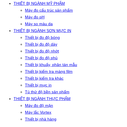
THIẾT BỊ NGÀNH MỸ PHẨM
Máy đo cấu trúc sản phẩm
Máy đo pH
Máy so màu da
THIẾT BỊ NGÀNH SƠN MỰC IN
Thiết bị đo độ bóng
Thiết bị đo độ dày
Thiết bị đo độ nhớt
Thiết bị đo độ phủ
Thiết bị khuấy, phân tán mẫu
Thiết bị kiểm tra màng film
Thiết bị kiểm tra khác
Thiết bị mực in
Tủ thử độ bền sản phẩm
THIẾT BỊ NGÀNH THỰC PHẨM
Máy đo độ mặn
Máy lắc Vortex
Thiết bị nhà hàng