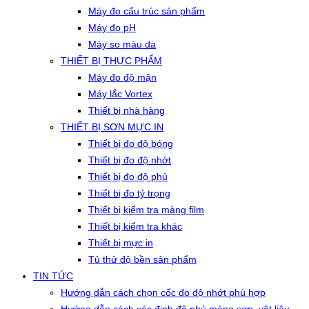
Máy đo cấu trúc sản phẩm
Máy đo pH
Máy so màu da
THIẾT BỊ THỰC PHẨM
Máy đo độ mặn
Máy lắc Vortex
Thiết bị nhà hàng
THIẾT BỊ SƠN MỰC IN
Thiết bị đo độ bóng
Thiết bị đo độ nhớt
Thiết bị đo độ phủ
Thiết bị đo tỷ trọng
Thiết bị kiểm tra màng film
Thiết bị kiểm tra khác
Thiết bị mực in
Tủ thử độ bền sản phẩm
TIN TỨC
Hướng dẫn cách chọn cốc đo độ nhớt phù hợp