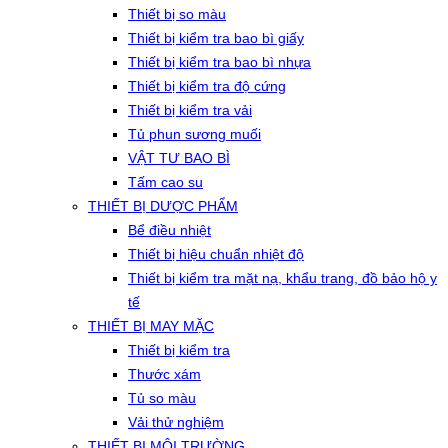
Thiết bị so màu
Thiết bị kiểm tra bao bì giấy
Thiết bị kiểm tra bao bì nhựa
Thiết bị kiểm tra độ cứng
Thiết bị kiểm tra vải
Tủ phun sương muối
VẬT TƯ BAO BÌ
Tấm cao su
THIẾT BỊ DƯỢC PHẨM
Bể điều nhiệt
Thiết bị hiệu chuẩn nhiệt độ
Thiết bị kiểm tra mặt nạ, khẩu trang, đồ bảo hộ y
tế
THIẾT BỊ MAY MẶC
Thiết bị kiểm tra
Thước xám
Tủ so màu
Vải thử nghiệm
THIẾT BỊ MÔI TRƯỜNG