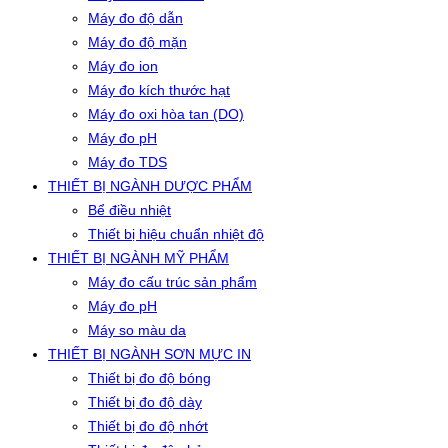
Máy đo độ dẫn
Máy đo độ mặn
Máy đo ion
Máy đo kích thước hạt
Máy đo oxi hòa tan (DO)
Máy đo pH
Máy đo TDS
THIẾT BỊ NGÀNH DƯỢC PHẨM
Bể điều nhiệt
Thiết bị hiệu chuẩn nhiệt độ
THIẾT BỊ NGÀNH MỸ PHẨM
Máy đo cấu trúc sản phẩm
Máy đo pH
Máy so màu da
THIẾT BỊ NGÀNH SƠN MỰC IN
Thiết bị đo độ bóng
Thiết bị đo độ dày
Thiết bị đo độ nhớt