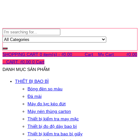
SHOPPING CART
0 item(s) -
₫
0.00
0
0
0
Cart
0
My Cart
0
0
0
₫
0.00
0
CART:
₫
0.00
0
Cart
DANH MỤC SẢN PHẨM
THIẾT BỊ BAO BÌ
Bóng đèn so màu
Đá mài
Máy đo lực kéo đứt
Máy nén thùng carton
Thiết bị kiểm tra may mặc
Thiết bị đo độ dày bao bì
Thiết bị kiểm tra bao bì giấy