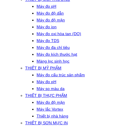
Máy đo pH
Máy đo độ dẫn
Máy đo độ mặn
Máy đo ion
Máy đo oxi hòa tan (DO)
Máy đo TDS
Máy đo đa chỉ tiêu
Máy đo kích thước hạt
Màng lọc sinh học
THIẾT BỊ MỸ PHẨM
Máy đo cấu trúc sản phẩm
Máy đo pH
Máy so màu da
THIẾT BỊ THỰC PHẨM
Máy đo độ mặn
Máy lắc Vortex
Thiết bị nhà hàng
THIẾT BỊ SƠN MỰC IN