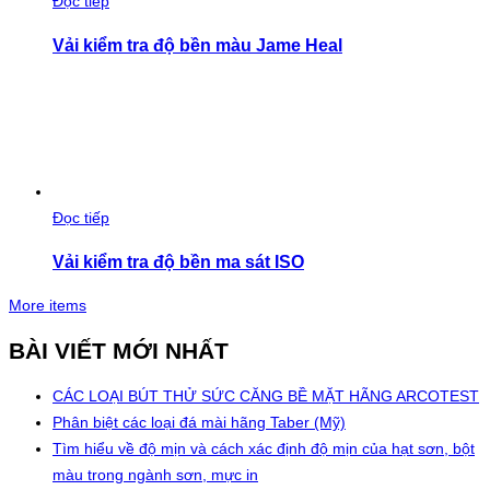
Đọc tiếp
Vải kiểm tra độ bền màu Jame Heal
Đọc tiếp
Vải kiểm tra độ bền ma sát ISO
More items
BÀI VIẾT MỚI NHẤT
CÁC LOẠI BÚT THỬ SỨC CĂNG BỀ MẶT HÃNG ARCOTEST
Phân biệt các loại đá mài hãng Taber (Mỹ)
Tìm hiểu về độ mịn và cách xác định độ mịn của hạt sơn, bột
màu trong ngành sơn, mực in