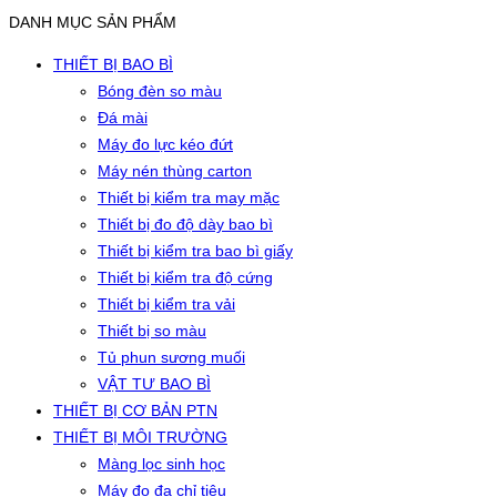
DANH MỤC SẢN PHẨM
THIẾT BỊ BAO BÌ
Bóng đèn so màu
Đá mài
Máy đo lực kéo đứt
Máy nén thùng carton
Thiết bị kiểm tra may mặc
Thiết bị đo độ dày bao bì
Thiết bị kiểm tra bao bì giấy
Thiết bị kiểm tra độ cứng
Thiết bị kiểm tra vải
Thiết bị so màu
Tủ phun sương muối
VẬT TƯ BAO BÌ
THIẾT BỊ CƠ BẢN PTN
THIẾT BỊ MÔI TRƯỜNG
Màng lọc sinh học
Máy đo đa chỉ tiêu