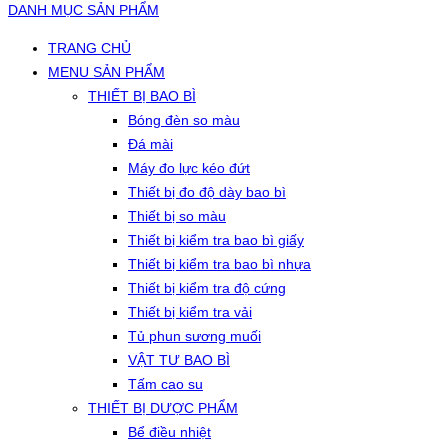
DANH MỤC SẢN PHẨM
TRANG CHỦ
MENU SẢN PHẨM
THIẾT BỊ BAO BÌ
Bóng đèn so màu
Đá mài
Máy đo lực kéo đứt
Thiết bị đo độ dày bao bì
Thiết bị so màu
Thiết bị kiểm tra bao bì giấy
Thiết bị kiểm tra bao bì nhựa
Thiết bị kiểm tra độ cứng
Thiết bị kiểm tra vải
Tủ phun sương muối
VẬT TƯ BAO BÌ
Tấm cao su
THIẾT BỊ DƯỢC PHẨM
Bể điều nhiệt