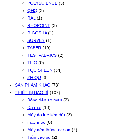
POLYSCIENCE
(5)
QHQ
(2)
RAL
(1)
RHOPOINT
(3)
RIGOSHA
(1)
SURVEY
(1)
TABER
(19)
TESTFABRICS
(2)
TILO
(0)
TQC SHEEN
(34)
ZHIQU
(3)
SẢN PHẨM KHÁC
(78)
THIẾT BỊ BAO BÌ
(107)
Bóng đèn so màu
(2)
Đá mài
(18)
Máy đo lực kéo đứt
(2)
may mặc
(0)
Máy nén thùng carton
(2)
Tấm cao su
(2)