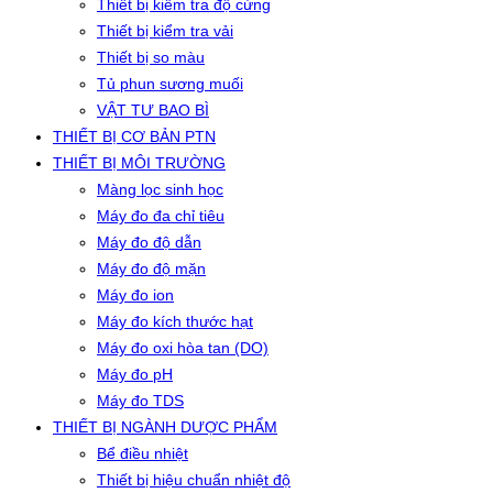
Thiết bị kiểm tra độ cứng
Thiết bị kiểm tra vải
Thiết bị so màu
Tủ phun sương muối
VẬT TƯ BAO BÌ
THIẾT BỊ CƠ BẢN PTN
THIẾT BỊ MÔI TRƯỜNG
Màng lọc sinh học
Máy đo đa chỉ tiêu
Máy đo độ dẫn
Máy đo độ mặn
Máy đo ion
Máy đo kích thước hạt
Máy đo oxi hòa tan (DO)
Máy đo pH
Máy đo TDS
THIẾT BỊ NGÀNH DƯỢC PHẨM
Bể điều nhiệt
Thiết bị hiệu chuẩn nhiệt độ