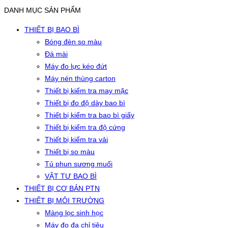
DANH MỤC SẢN PHẨM
THIẾT BỊ BAO BÌ
Bóng đèn so màu
Đá mài
Máy đo lực kéo đứt
Máy nén thùng carton
Thiết bị kiểm tra may mặc
Thiết bị đo độ dày bao bì
Thiết bị kiểm tra bao bì giấy
Thiết bị kiểm tra độ cứng
Thiết bị kiểm tra vải
Thiết bị so màu
Tủ phun sương muối
VẬT TƯ BAO BÌ
THIẾT BỊ CƠ BẢN PTN
THIẾT BỊ MÔI TRƯỜNG
Màng lọc sinh học
Máy đo đa chỉ tiêu