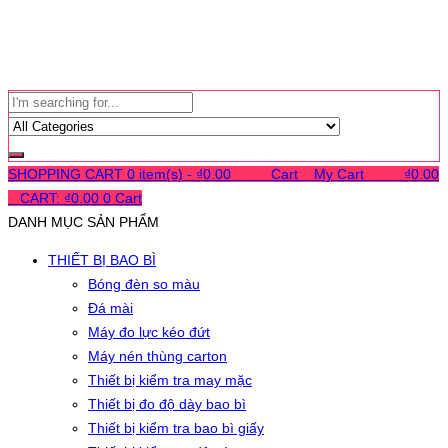
SHOPPING CART
0 item(s) -
₫
0.00
0
0
0
Cart
0
My Cart
0
0
0
₫
0.00
0
CART:
₫
0.00
0
Cart
DANH MỤC SẢN PHẨM
THIẾT BỊ BAO BÌ
Bóng đèn so màu
Đá mài
Máy đo lực kéo đứt
Máy nén thùng carton
Thiết bị kiểm tra may mặc
Thiết bị đo độ dày bao bì
Thiết bị kiểm tra bao bì giấy