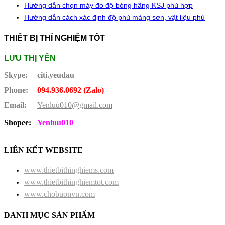
Hướng dẫn chọn máy đo độ bóng hãng KSJ phù hợp
Hướng dẫn cách xác định độ phủ màng sơn, vật liệu phủ
THIẾT BỊ THÍ NGHIỆM TỐT
LƯU THỊ YẾN
Skype:
citi.yeudau
Phone:
094.936.0692 (Zalo)
Email:
Yenluu010@gmail.com
Shopee:
Yenluu010
LIÊN KẾT WEBSITE
www.thietbithinghiems.com
www.thietbithinghiemtot.com
www.chobuonvn.com
DANH MỤC SẢN PHẨM