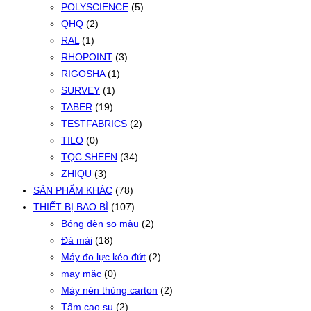
POLYSCIENCE
(5)
QHQ
(2)
RAL
(1)
RHOPOINT
(3)
RIGOSHA
(1)
SURVEY
(1)
TABER
(19)
TESTFABRICS
(2)
TILO
(0)
TQC SHEEN
(34)
ZHIQU
(3)
SẢN PHẨM KHÁC
(78)
THIẾT BỊ BAO BÌ
(107)
Bóng đèn so màu
(2)
Đá mài
(18)
Máy đo lực kéo đứt
(2)
may mặc
(0)
Máy nén thùng carton
(2)
Tấm cao su
(2)