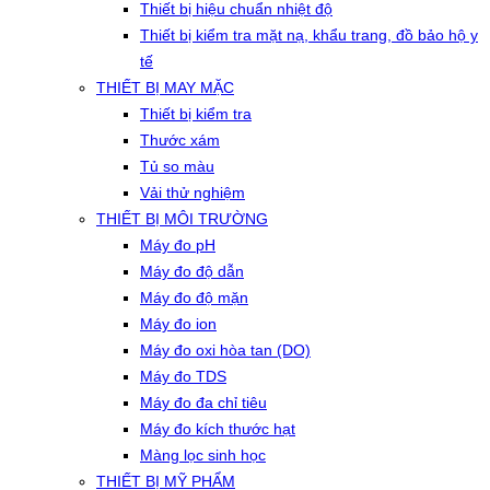
Thiết bị hiệu chuẩn nhiệt độ
Thiết bị kiểm tra mặt nạ, khẩu trang, đồ bảo hộ y
tế
THIẾT BỊ MAY MẶC
Thiết bị kiểm tra
Thước xám
Tủ so màu
Vải thử nghiệm
THIẾT BỊ MÔI TRƯỜNG
Máy đo pH
Máy đo độ dẫn
Máy đo độ mặn
Máy đo ion
Máy đo oxi hòa tan (DO)
Máy đo TDS
Máy đo đa chỉ tiêu
Máy đo kích thước hạt
Màng lọc sinh học
THIẾT BỊ MỸ PHẨM