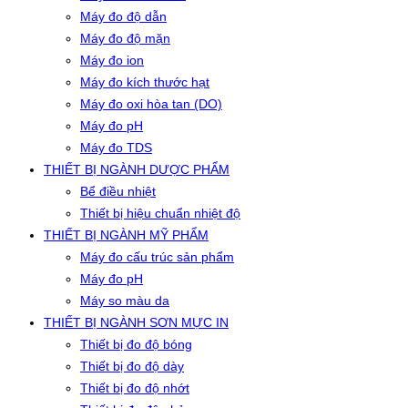
Máy đo độ dẫn
Máy đo độ mặn
Máy đo ion
Máy đo kích thước hạt
Máy đo oxi hòa tan (DO)
Máy đo pH
Máy đo TDS
THIẾT BỊ NGÀNH DƯỢC PHẨM
Bể điều nhiệt
Thiết bị hiệu chuẩn nhiệt độ
THIẾT BỊ NGÀNH MỸ PHẨM
Máy đo cấu trúc sản phẩm
Máy đo pH
Máy so màu da
THIẾT BỊ NGÀNH SƠN MỰC IN
Thiết bị đo độ bóng
Thiết bị đo độ dày
Thiết bị đo độ nhớt