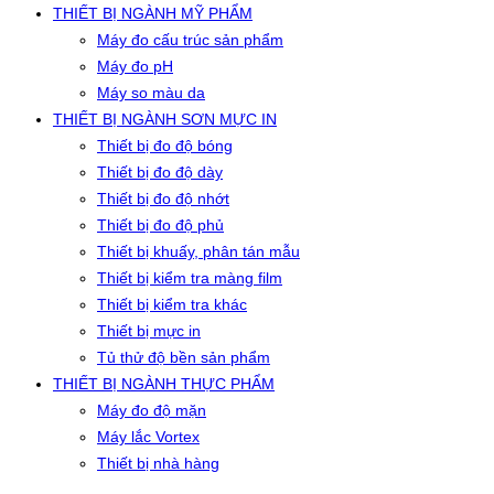
THIẾT BỊ NGÀNH MỸ PHẨM
Máy đo cấu trúc sản phẩm
Máy đo pH
Máy so màu da
THIẾT BỊ NGÀNH SƠN MỰC IN
Thiết bị đo độ bóng
Thiết bị đo độ dày
Thiết bị đo độ nhớt
Thiết bị đo độ phủ
Thiết bị khuấy, phân tán mẫu
Thiết bị kiểm tra màng film
Thiết bị kiểm tra khác
Thiết bị mực in
Tủ thử độ bền sản phẩm
THIẾT BỊ NGÀNH THỰC PHẨM
Máy đo độ mặn
Máy lắc Vortex
Thiết bị nhà hàng