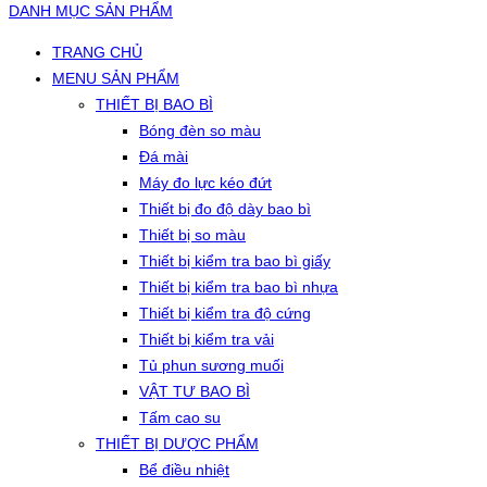
DANH MỤC SẢN PHẨM
TRANG CHỦ
MENU SẢN PHẨM
THIẾT BỊ BAO BÌ
Bóng đèn so màu
Đá mài
Máy đo lực kéo đứt
Thiết bị đo độ dày bao bì
Thiết bị so màu
Thiết bị kiểm tra bao bì giấy
Thiết bị kiểm tra bao bì nhựa
Thiết bị kiểm tra độ cứng
Thiết bị kiểm tra vải
Tủ phun sương muối
VẬT TƯ BAO BÌ
Tấm cao su
THIẾT BỊ DƯỢC PHẨM
Bể điều nhiệt