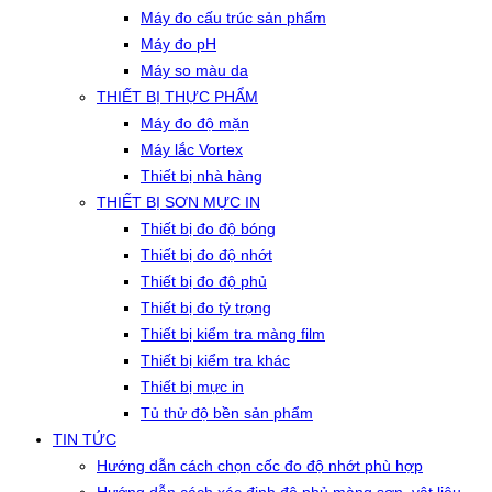
Máy đo cấu trúc sản phẩm
Máy đo pH
Máy so màu da
THIẾT BỊ THỰC PHẨM
Máy đo độ mặn
Máy lắc Vortex
Thiết bị nhà hàng
THIẾT BỊ SƠN MỰC IN
Thiết bị đo độ bóng
Thiết bị đo độ nhớt
Thiết bị đo độ phủ
Thiết bị đo tỷ trọng
Thiết bị kiểm tra màng film
Thiết bị kiểm tra khác
Thiết bị mực in
Tủ thử độ bền sản phẩm
TIN TỨC
Hướng dẫn cách chọn cốc đo độ nhớt phù hợp