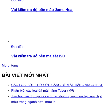
Đọc tiếp
Vải kiểm tra độ bền màu Jame Heal
Đọc tiếp
Vải kiểm tra độ bền ma sát ISO
More items
BÀI VIẾT MỚI NHẤT
CÁC LOẠI BÚT THỬ SỨC CĂNG BỀ MẶT HÃNG ARCOTEST
Phân biệt các loại đá mài hãng Taber (Mỹ)
Tìm hiểu về độ mịn và cách xác định độ mịn của hạt sơn, bột
màu trong ngành sơn, mực in