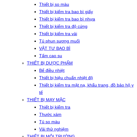
Thiết bị so màu
Thiết bị kiểm tra bao bì giấy
Thiết bị kiểm tra bao bì nhựa
Thiết bị kiểm tra độ cứng
Thiết bị kiểm tra vải
Tủ phun sương muối
VẬT TƯ BAO BÌ
Tấm cao su
THIẾT BỊ DƯỢC PHẨM
Bể điều nhiệt
Thiết bị hiệu chuẩn nhiệt độ
Thiết bị kiểm tra mặt nạ, khẩu trang, đồ bảo hộ y
tế
THIẾT BỊ MAY MẶC
Thiết bị kiểm tra
Thước xám
Tủ so màu
Vải thử nghiệm
THIẾT BỊ MÔI TRƯỜNG