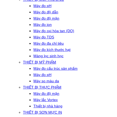
Máy đo pH
Máy đo độ dẫn
Máy đo độ mặn
Máy đo ion
Máy đo oxi hòa tan (DO)
Máy đo TDS
Máy đo đa chỉ tiêu
Máy đo kích thước hạt
Màng lọc sinh học
THIẾT BỊ MỸ PHẨM
Máy đo cấu trúc sản phẩm
Máy đo pH
Máy so màu da
THIẾT BỊ THỰC PHẨM
Máy đo độ mặn
Máy lắc Vortex
Thiết bị nhà hàng
THIẾT BỊ SƠN MỰC IN