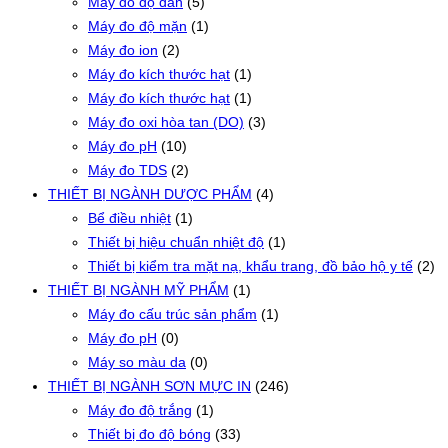
Máy đo độ dẫn
(5)
Máy đo độ mặn
(1)
Máy đo ion
(2)
Máy đo kích thước hạt
(1)
Máy đo kích thước hạt
(1)
Máy đo oxi hòa tan (DO)
(3)
Máy đo pH
(10)
Máy đo TDS
(2)
THIẾT BỊ NGÀNH DƯỢC PHẨM
(4)
Bể điều nhiệt
(1)
Thiết bị hiệu chuẩn nhiệt độ
(1)
Thiết bị kiểm tra mặt nạ, khẩu trang, đồ bảo hộ y tế
(2)
THIẾT BỊ NGÀNH MỸ PHẨM
(1)
Máy đo cấu trúc sản phẩm
(1)
Máy đo pH
(0)
Máy so màu da
(0)
THIẾT BỊ NGÀNH SƠN MỰC IN
(246)
Máy đo độ trắng
(1)
Thiết bị đo độ bóng
(33)