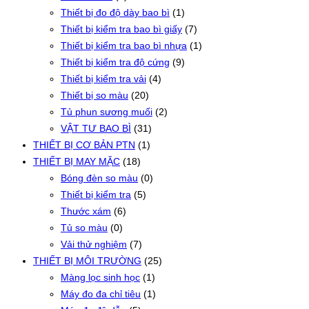
Thiết bị đo độ dày bao bì
(1)
Thiết bị kiểm tra bao bì giấy
(7)
Thiết bị kiểm tra bao bì nhựa
(1)
Thiết bị kiểm tra độ cứng
(9)
Thiết bị kiểm tra vải
(4)
Thiết bị so màu
(20)
Tủ phun sương muối
(2)
VẬT TƯ BAO BÌ
(31)
THIẾT BỊ CƠ BẢN PTN
(1)
THIẾT BỊ MAY MẶC
(18)
Bóng đèn so màu
(0)
Thiết bị kiểm tra
(5)
Thước xám
(6)
Tủ so màu
(0)
Vải thử nghiệm
(7)
THIẾT BỊ MÔI TRƯỜNG
(25)
Màng lọc sinh học
(1)
Máy đo đa chỉ tiêu
(1)