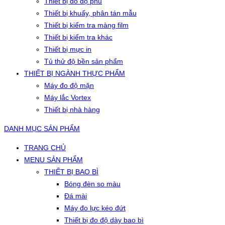
Thiết bị đo độ phủ
Thiết bị khuấy, phân tán mẫu
Thiết bị kiểm tra màng film
Thiết bị kiểm tra khác
Thiết bị mực in
Tủ thử độ bền sản phẩm
THIẾT BỊ NGÀNH THỰC PHẨM
Máy đo độ mặn
Máy lắc Vortex
Thiết bị nhà hàng
DANH MỤC SẢN PHẨM
TRANG CHỦ
MENU SẢN PHẨM
THIẾT BỊ BAO BÌ
Bóng đèn so màu
Đá mài
Máy đo lực kéo đứt
Thiết bị đo độ dày bao bì