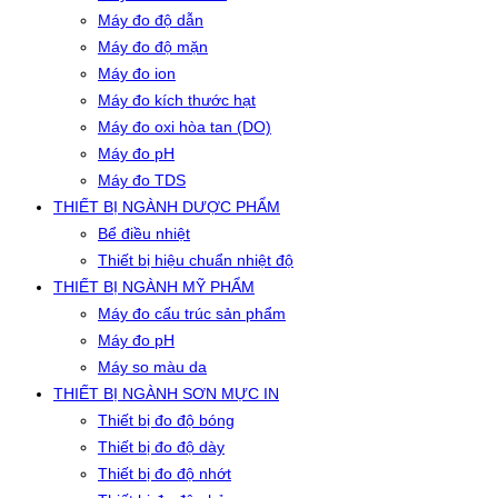
Máy đo độ dẫn
Máy đo độ mặn
Máy đo ion
Máy đo kích thước hạt
Máy đo oxi hòa tan (DO)
Máy đo pH
Máy đo TDS
THIẾT BỊ NGÀNH DƯỢC PHẨM
Bể điều nhiệt
Thiết bị hiệu chuẩn nhiệt độ
THIẾT BỊ NGÀNH MỸ PHẨM
Máy đo cấu trúc sản phẩm
Máy đo pH
Máy so màu da
THIẾT BỊ NGÀNH SƠN MỰC IN
Thiết bị đo độ bóng
Thiết bị đo độ dày
Thiết bị đo độ nhớt