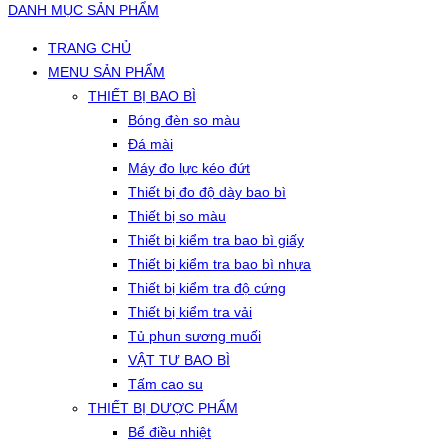
DANH MỤC SẢN PHẨM
TRANG CHỦ
MENU SẢN PHẨM
THIẾT BỊ BAO BÌ
Bóng đèn so màu
Đá mài
Máy đo lực kéo đứt
Thiết bị đo độ dày bao bì
Thiết bị so màu
Thiết bị kiểm tra bao bì giấy
Thiết bị kiểm tra bao bì nhựa
Thiết bị kiểm tra độ cứng
Thiết bị kiểm tra vải
Tủ phun sương muối
VẬT TƯ BAO BÌ
Tấm cao su
THIẾT BỊ DƯỢC PHẨM
Bể điều nhiệt