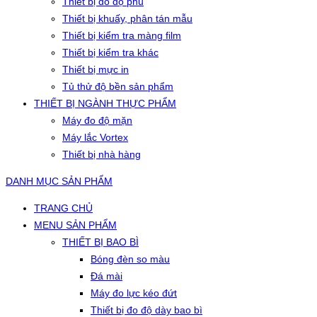
Thiết bị đo độ phủ
Thiết bị khuấy, phân tán mẫu
Thiết bị kiểm tra màng film
Thiết bị kiểm tra khác
Thiết bị mực in
Tủ thử độ bền sản phẩm
THIẾT BỊ NGÀNH THỰC PHẨM
Máy đo độ mặn
Máy lắc Vortex
Thiết bị nhà hàng
DANH MỤC SẢN PHẨM
TRANG CHỦ
MENU SẢN PHẨM
THIẾT BỊ BAO BÌ
Bóng đèn so màu
Đá mài
Máy đo lực kéo đứt
Thiết bị đo độ dày bao bì