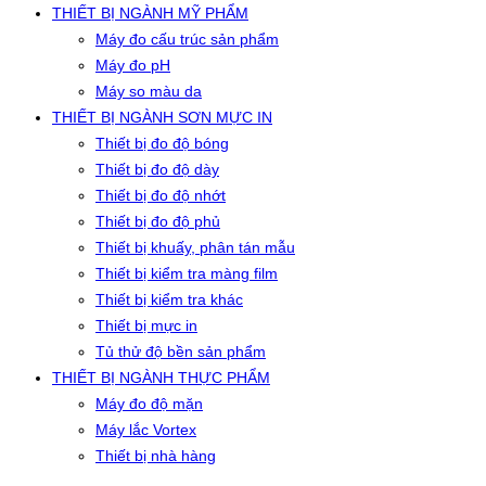
THIẾT BỊ NGÀNH MỸ PHẨM
Máy đo cấu trúc sản phẩm
Máy đo pH
Máy so màu da
THIẾT BỊ NGÀNH SƠN MỰC IN
Thiết bị đo độ bóng
Thiết bị đo độ dày
Thiết bị đo độ nhớt
Thiết bị đo độ phủ
Thiết bị khuấy, phân tán mẫu
Thiết bị kiểm tra màng film
Thiết bị kiểm tra khác
Thiết bị mực in
Tủ thử độ bền sản phẩm
THIẾT BỊ NGÀNH THỰC PHẨM
Máy đo độ mặn
Máy lắc Vortex
Thiết bị nhà hàng