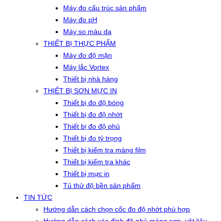
Máy đo cấu trúc sản phẩm
Máy đo pH
Máy so màu da
THIẾT BỊ THỰC PHẨM
Máy đo độ mặn
Máy lắc Vortex
Thiết bị nhà hàng
THIẾT BỊ SƠN MỰC IN
Thiết bị đo độ bóng
Thiết bị đo độ nhớt
Thiết bị đo độ phủ
Thiết bị đo tỷ trọng
Thiết bị kiểm tra màng film
Thiết bị kiểm tra khác
Thiết bị mực in
Tủ thử độ bền sản phẩm
TIN TỨC
Hướng dẫn cách chọn cốc đo độ nhớt phù hợp