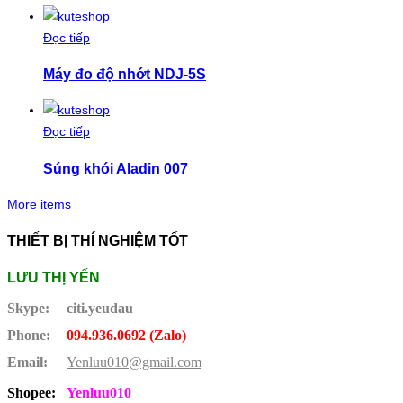
Đọc tiếp
Máy đo độ nhớt NDJ-5S
Đọc tiếp
Súng khói Aladin 007
More items
THIẾT BỊ THÍ NGHIỆM TỐT
LƯU THỊ YẾN
Skype:
citi.yeudau
Phone:
094.936.0692 (Zalo)
Email:
Yenluu010@gmail.com
Shopee:
Yenluu010