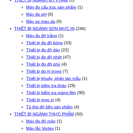
THIẾT BỊ NGÀNH MỸ PHẨM
(1)
Máy đo cấu trúc sản phẩm
(1)
Máy đo pH
(0)
Máy so màu da
(0)
THIẾT BỊ NGÀNH SƠN MỰC IN
(246)
Máy đo độ trắng
(1)
Thiết bị đo độ bóng
(33)
Thiết bị đo độ dày
(22)
Thiết bị đo độ nhớt
(47)
Thiết bị đo độ phủ
(4)
Thiết bị đo tỷ trọng
(7)
Thiết bị khuấy, phân tán mẫu
(1)
Thiết bị kiểm tra khác
(29)
Thiết bị kiểm tra màng film
(90)
Thiết bị mực in
(4)
Tủ thử độ bền sản phẩm
(4)
THIẾT BỊ NGÀNH THỰC PHẨM
(50)
Máy đo độ mặn
(1)
Máy lắc Vortex
(1)