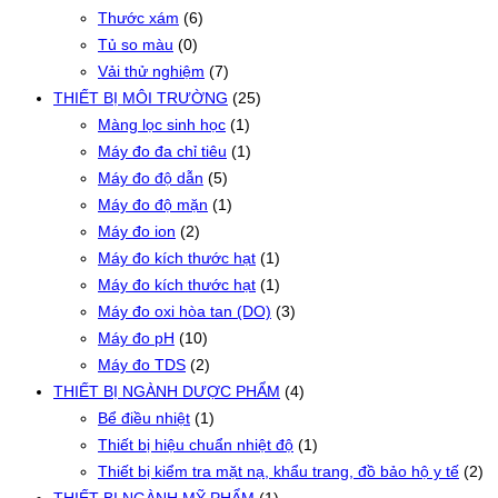
Thước xám
(6)
Tủ so màu
(0)
Vải thử nghiệm
(7)
THIẾT BỊ MÔI TRƯỜNG
(25)
Màng lọc sinh học
(1)
Máy đo đa chỉ tiêu
(1)
Máy đo độ dẫn
(5)
Máy đo độ mặn
(1)
Máy đo ion
(2)
Máy đo kích thước hạt
(1)
Máy đo kích thước hạt
(1)
Máy đo oxi hòa tan (DO)
(3)
Máy đo pH
(10)
Máy đo TDS
(2)
THIẾT BỊ NGÀNH DƯỢC PHẨM
(4)
Bể điều nhiệt
(1)
Thiết bị hiệu chuẩn nhiệt độ
(1)
Thiết bị kiểm tra mặt nạ, khẩu trang, đồ bảo hộ y tế
(2)