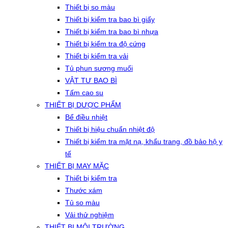
Thiết bị so màu
Thiết bị kiểm tra bao bì giấy
Thiết bị kiểm tra bao bì nhựa
Thiết bị kiểm tra độ cứng
Thiết bị kiểm tra vải
Tủ phun sương muối
VẬT TƯ BAO BÌ
Tấm cao su
THIẾT BỊ DƯỢC PHẨM
Bể điều nhiệt
Thiết bị hiệu chuẩn nhiệt độ
Thiết bị kiểm tra mặt nạ, khẩu trang, đồ bảo hộ y
tế
THIẾT BỊ MAY MẶC
Thiết bị kiểm tra
Thước xám
Tủ so màu
Vải thử nghiệm
THIẾT BỊ MÔI TRƯỜNG