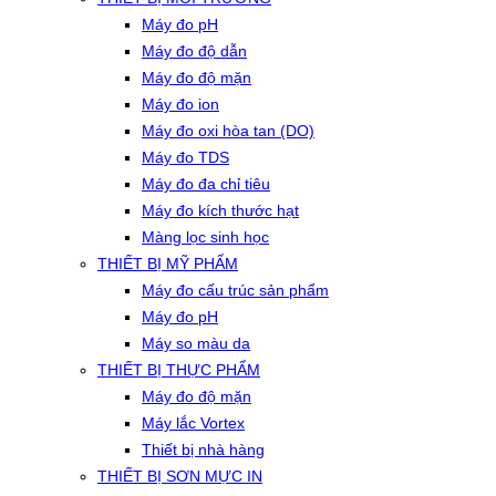
Máy đo pH
Máy đo độ dẫn
Máy đo độ mặn
Máy đo ion
Máy đo oxi hòa tan (DO)
Máy đo TDS
Máy đo đa chỉ tiêu
Máy đo kích thước hạt
Màng lọc sinh học
THIẾT BỊ MỸ PHẨM
Máy đo cấu trúc sản phẩm
Máy đo pH
Máy so màu da
THIẾT BỊ THỰC PHẨM
Máy đo độ mặn
Máy lắc Vortex
Thiết bị nhà hàng
THIẾT BỊ SƠN MỰC IN