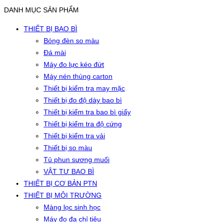
DANH MỤC SẢN PHẨM
THIẾT BỊ BAO BÌ
Bóng đèn so màu
Đá mài
Máy đo lực kéo đứt
Máy nén thùng carton
Thiết bị kiểm tra may mặc
Thiết bị đo độ dày bao bì
Thiết bị kiểm tra bao bì giấy
Thiết bị kiểm tra độ cứng
Thiết bị kiểm tra vải
Thiết bị so màu
Tủ phun sương muối
VẬT TƯ BAO BÌ
THIẾT BỊ CƠ BẢN PTN
THIẾT BỊ MÔI TRƯỜNG
Màng lọc sinh học
Máy đo đa chỉ tiêu