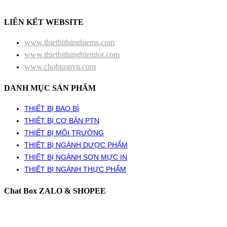
LIÊN KẾT WEBSITE
www.thietbithinghiems.com
www.thietbithinghiemtot.com
www.chobuonvn.com
DANH MỤC SẢN PHẨM
THIẾT BỊ BAO BÌ
THIẾT BỊ CƠ BẢN PTN
THIẾT BỊ MÔI TRƯỜNG
THIẾT BỊ NGÀNH DƯỢC PHẨM
THIẾT BỊ NGÀNH SƠN MỰC IN
THIẾT BỊ NGÀNH THỰC PHẨM
Chat Box ZALO & SHOPEE