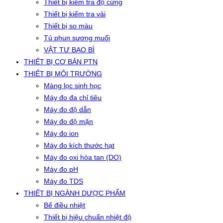
Thiết bị kiểm tra độ cứng
Thiết bị kiểm tra vải
Thiết bị so màu
Tủ phun sương muối
VẬT TƯ BAO BÌ
THIẾT BỊ CƠ BẢN PTN
THIẾT BỊ MÔI TRƯỜNG
Màng lọc sinh học
Máy đo đa chỉ tiêu
Máy đo độ dẫn
Máy đo độ mặn
Máy đo ion
Máy đo kích thước hạt
Máy đo oxi hòa tan (DO)
Máy đo pH
Máy đo TDS
THIẾT BỊ NGÀNH DƯỢC PHẨM
Bể điều nhiệt
Thiết bị hiệu chuẩn nhiệt độ