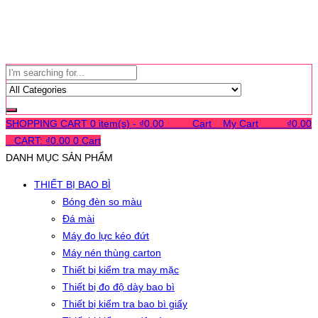
SHOPPING CART
0 item(s) -
₫
0.00
0
0
0
Cart
0
My Cart
0
0
0
₫
0.00
0
CART:
₫
0.00
0
Cart
DANH MỤC SẢN PHẨM
THIẾT BỊ BAO BÌ
Bóng đèn so màu
Đá mài
Máy đo lực kéo đứt
Máy nén thùng carton
Thiết bị kiểm tra may mặc
Thiết bị đo độ dày bao bì
Thiết bị kiểm tra bao bì giấy