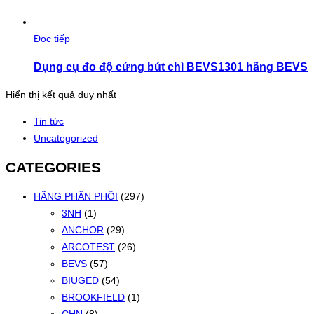
Đọc tiếp
Dụng cụ đo độ cứng bút chì BEVS1301 hãng BEVS
Hiển thị kết quả duy nhất
Tin tức
Uncategorized
CATEGORIES
HÃNG PHÂN PHỐI
(297)
3NH
(1)
ANCHOR
(29)
ARCOTEST
(26)
BEVS
(57)
BIUGED
(54)
BROOKFIELD
(1)