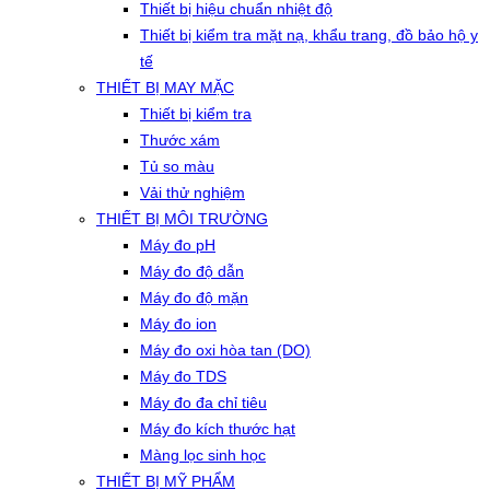
Thiết bị hiệu chuẩn nhiệt độ
Thiết bị kiểm tra mặt nạ, khẩu trang, đồ bảo hộ y
tế
THIẾT BỊ MAY MẶC
Thiết bị kiểm tra
Thước xám
Tủ so màu
Vải thử nghiệm
THIẾT BỊ MÔI TRƯỜNG
Máy đo pH
Máy đo độ dẫn
Máy đo độ mặn
Máy đo ion
Máy đo oxi hòa tan (DO)
Máy đo TDS
Máy đo đa chỉ tiêu
Máy đo kích thước hạt
Màng lọc sinh học
THIẾT BỊ MỸ PHẨM