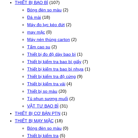
THIẾT BỊ BAO BÌ
(107)
Bóng đèn so màu
(2)
Đá mài
(18)
Máy đo lực kéo đứt
(2)
may mặc
(0)
Máy nén thùng carton
(2)
Tấm cao su
(2)
Thiết bị đo độ dày bao bì
(1)
Thiết bị kiểm tra bao bì giấy
(7)
Thiết bị kiểm tra bao bì nhựa
(1)
Thiết bị kiểm tra độ cứng
(9)
Thiết bị kiểm tra vải
(4)
Thiết bị so màu
(20)
Tủ phun sương muối
(2)
VẬT TƯ BAO BÌ
(31)
THIẾT BỊ CƠ BẢN PTN
(1)
THIẾT BỊ MAY MẶC
(18)
Bóng đèn so màu
(0)
Thiết bị kiểm tra
(5)