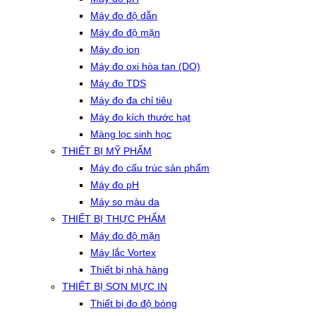
Máy đo độ dẫn
Máy đo độ mặn
Máy đo ion
Máy đo oxi hòa tan (DO)
Máy đo TDS
Máy đo đa chỉ tiêu
Máy đo kích thước hạt
Màng lọc sinh học
THIẾT BỊ MỸ PHẨM
Máy đo cấu trúc sản phẩm
Máy đo pH
Máy so màu da
THIẾT BỊ THỰC PHẨM
Máy đo độ mặn
Máy lắc Vortex
Thiết bị nhà hàng
THIẾT BỊ SƠN MỰC IN
Thiết bị đo độ bóng