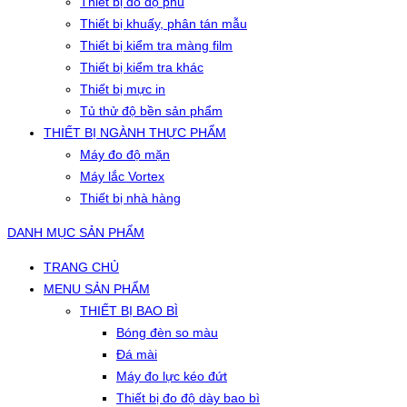
Thiết bị đo độ phủ
Thiết bị khuấy, phân tán mẫu
Thiết bị kiểm tra màng film
Thiết bị kiểm tra khác
Thiết bị mực in
Tủ thử độ bền sản phẩm
THIẾT BỊ NGÀNH THỰC PHẨM
Máy đo độ mặn
Máy lắc Vortex
Thiết bị nhà hàng
DANH MỤC SẢN PHẨM
TRANG CHỦ
MENU SẢN PHẨM
THIẾT BỊ BAO BÌ
Bóng đèn so màu
Đá mài
Máy đo lực kéo đứt
Thiết bị đo độ dày bao bì