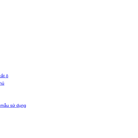
ắt ô
phủ
 mẫu sử dụng