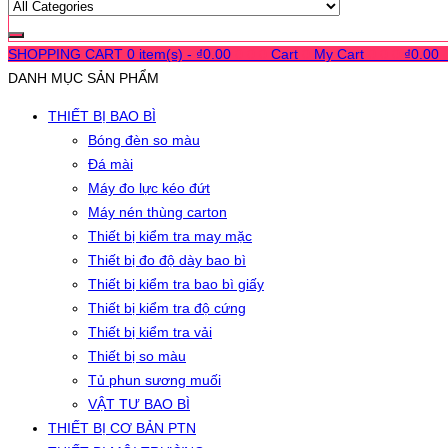
SHOPPING CART
0 item(s) -
₫
0.00
0
0
0
Cart
0
My Cart
0
0
0
₫
0.00
DANH MỤC SẢN PHẨM
THIẾT BỊ BAO BÌ
Bóng đèn so màu
Đá mài
Máy đo lực kéo đứt
Máy nén thùng carton
Thiết bị kiểm tra may mặc
Thiết bị đo độ dày bao bì
Thiết bị kiểm tra bao bì giấy
Thiết bị kiểm tra độ cứng
Thiết bị kiểm tra vải
Thiết bị so màu
Tủ phun sương muối
VẬT TƯ BAO BÌ
THIẾT BỊ CƠ BẢN PTN