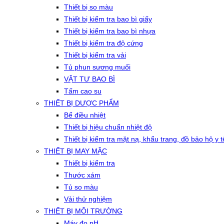
Thiết bị so màu
Thiết bị kiểm tra bao bì giấy
Thiết bị kiểm tra bao bì nhựa
Thiết bị kiểm tra độ cứng
Thiết bị kiểm tra vải
Tủ phun sương muối
VẬT TƯ BAO BÌ
Tấm cao su
THIẾT BỊ DƯỢC PHẨM
Bể điều nhiệt
Thiết bị hiệu chuẩn nhiệt độ
Thiết bị kiểm tra mặt nạ, khẩu trang, đồ bảo hộ y t
THIẾT BỊ MAY MẶC
Thiết bị kiểm tra
Thước xám
Tủ so màu
Vải thử nghiệm
THIẾT BỊ MÔI TRƯỜNG
Máy đo pH