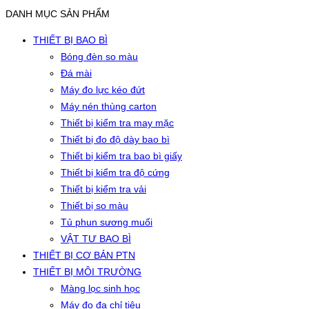
DANH MỤC SẢN PHẨM
THIẾT BỊ BAO BÌ
Bóng đèn so màu
Đá mài
Máy đo lực kéo đứt
Máy nén thùng carton
Thiết bị kiểm tra may mặc
Thiết bị đo độ dày bao bì
Thiết bị kiểm tra bao bì giấy
Thiết bị kiểm tra độ cứng
Thiết bị kiểm tra vải
Thiết bị so màu
Tủ phun sương muối
VẬT TƯ BAO BÌ
THIẾT BỊ CƠ BẢN PTN
THIẾT BỊ MÔI TRƯỜNG
Màng lọc sinh học
Máy đo đa chỉ tiêu