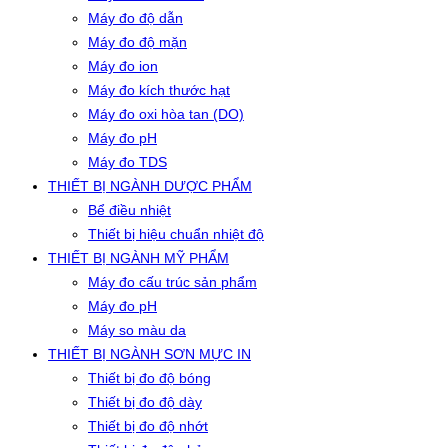
Máy đo độ dẫn
Máy đo độ mặn
Máy đo ion
Máy đo kích thước hạt
Máy đo oxi hòa tan (DO)
Máy đo pH
Máy đo TDS
THIẾT BỊ NGÀNH DƯỢC PHẨM
Bể điều nhiệt
Thiết bị hiệu chuẩn nhiệt độ
THIẾT BỊ NGÀNH MỸ PHẨM
Máy đo cấu trúc sản phẩm
Máy đo pH
Máy so màu da
THIẾT BỊ NGÀNH SƠN MỰC IN
Thiết bị đo độ bóng
Thiết bị đo độ dày
Thiết bị đo độ nhớt