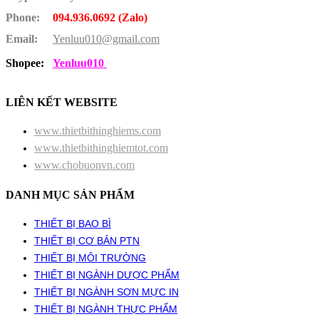
Phone:
094.936.0692 (Zalo)
Email:
Yenluu010@gmail.com
Shopee:
Yenluu010
LIÊN KẾT WEBSITE
www.thietbithinghiems.com
www.thietbithinghiemtot.com
www.chobuonvn.com
DANH MỤC SẢN PHẨM
THIẾT BỊ BAO BÌ
THIẾT BỊ CƠ BẢN PTN
THIẾT BỊ MÔI TRƯỜNG
THIẾT BỊ NGÀNH DƯỢC PHẨM
THIẾT BỊ NGÀNH SƠN MỰC IN
THIẾT BỊ NGÀNH THỰC PHẨM