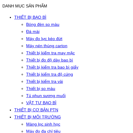
DANH MỤC SẢN PHẨM
THIẾT BỊ BAO BÌ
Bóng đèn so màu
Đá mài
Máy đo lực kéo đứt
Máy nén thùng carton
Thiết bị kiểm tra may mặc
Thiết bị đo độ dày bao bì
Thiết bị kiểm tra bao bì giấy
Thiết bị kiểm tra độ cứng
Thiết bị kiểm tra vải
Thiết bị so màu
Tủ phun sương muối
VẬT TƯ BAO BÌ
THIẾT BỊ CƠ BẢN PTN
THIẾT BỊ MÔI TRƯỜNG
Màng lọc sinh học
Máy đo đa chỉ tiêu