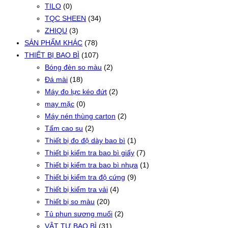
TILO
(0)
TQC SHEEN
(34)
ZHIQU
(3)
SẢN PHẨM KHÁC
(78)
THIẾT BỊ BAO BÌ
(107)
Bóng đèn so màu
(2)
Đá mài
(18)
Máy đo lực kéo đứt
(2)
may mặc
(0)
Máy nén thùng carton
(2)
Tấm cao su
(2)
Thiết bị đo độ dày bao bì
(1)
Thiết bị kiểm tra bao bì giấy
(7)
Thiết bị kiểm tra bao bì nhựa
(1)
Thiết bị kiểm tra độ cứng
(9)
Thiết bị kiểm tra vải
(4)
Thiết bị so màu
(20)
Tủ phun sương muối
(2)
VẬT TƯ BAO BÌ
(31)