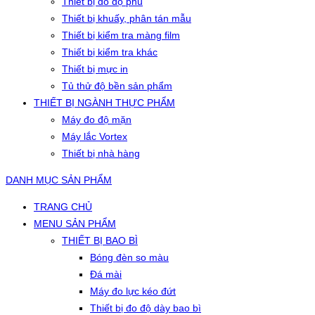
Thiết bị đo độ phủ
Thiết bị khuấy, phân tán mẫu
Thiết bị kiểm tra màng film
Thiết bị kiểm tra khác
Thiết bị mực in
Tủ thử độ bền sản phẩm
THIẾT BỊ NGÀNH THỰC PHẨM
Máy đo độ mặn
Máy lắc Vortex
Thiết bị nhà hàng
DANH MỤC SẢN PHẨM
TRANG CHỦ
MENU SẢN PHẨM
THIẾT BỊ BAO BÌ
Bóng đèn so màu
Đá mài
Máy đo lực kéo đứt
Thiết bị đo độ dày bao bì