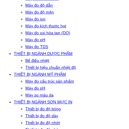
Máy đo độ dẫn
Máy đo độ mặn
Máy đo ion
Máy đo kích thước hạt
Máy đo oxi hòa tan (DO)
Máy đo pH
Máy đo TDS
THIẾT BỊ NGÀNH DƯỢC PHẨM
Bể điều nhiệt
Thiết bị hiệu chuẩn nhiệt độ
THIẾT BỊ NGÀNH MỸ PHẨM
Máy đo cấu trúc sản phẩm
Máy đo pH
Máy so màu da
THIẾT BỊ NGÀNH SƠN MỰC IN
Thiết bị đo độ bóng
Thiết bị đo độ dày
Thiết bị đo độ nhớt