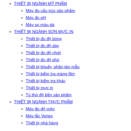
THIẾT BỊ NGÀNH MỸ PHẨM
Máy đo cấu trúc sản phẩm
Máy đo pH
Máy so màu da
THIẾT BỊ NGÀNH SƠN MỰC IN
Thiết bị đo độ bóng
Thiết bị đo độ dày
Thiết bị đo độ nhớt
Thiết bị đo độ phủ
Thiết bị khuấy, phân tán mẫu
Thiết bị kiểm tra màng film
Thiết bị kiểm tra khác
Thiết bị mực in
Tủ thử độ bền sản phẩm
THIẾT BỊ NGÀNH THỰC PHẨM
Máy đo độ mặn
Máy lắc Vortex
Thiết bị nhà hàng