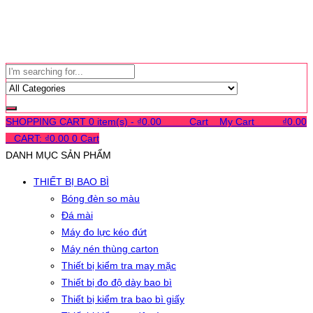
SHOPPING CART
0 item(s) -
₫
0.00
0
0
0
Cart
0
My Cart
0
0
0
₫
0.00
0
CART:
₫
0.00
0
Cart
DANH MỤC SẢN PHẨM
THIẾT BỊ BAO BÌ
Bóng đèn so màu
Đá mài
Máy đo lực kéo đứt
Máy nén thùng carton
Thiết bị kiểm tra may mặc
Thiết bị đo độ dày bao bì
Thiết bị kiểm tra bao bì giấy