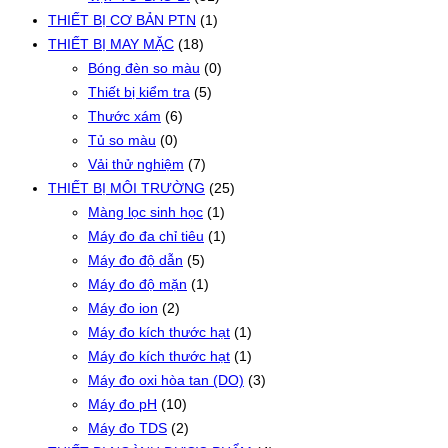
THIẾT BỊ CƠ BẢN PTN
(1)
THIẾT BỊ MAY MẶC
(18)
Bóng đèn so màu
(0)
Thiết bị kiểm tra
(5)
Thước xám
(6)
Tủ so màu
(0)
Vải thử nghiệm
(7)
THIẾT BỊ MÔI TRƯỜNG
(25)
Màng lọc sinh học
(1)
Máy đo đa chỉ tiêu
(1)
Máy đo độ dẫn
(5)
Máy đo độ mặn
(1)
Máy đo ion
(2)
Máy đo kích thước hạt
(1)
Máy đo kích thước hạt
(1)
Máy đo oxi hòa tan (DO)
(3)
Máy đo pH
(10)
Máy đo TDS
(2)