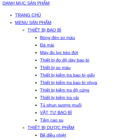
DANH MỤC SẢN PHẨM
TRANG CHỦ
MENU SẢN PHẨM
THIẾT BỊ BAO BÌ
Bóng đèn so màu
Đá mài
Máy đo lực kéo đứt
Thiết bị đo độ dày bao bì
Thiết bị so màu
Thiết bị kiểm tra bao bì giấy
Thiết bị kiểm tra bao bì nhựa
Thiết bị kiểm tra độ cứng
Thiết bị kiểm tra vải
Tủ phun sương muối
VẬT TƯ BAO BÌ
Tấm cao su
THIẾT BỊ DƯỢC PHẨM
Bể điều nhiệt