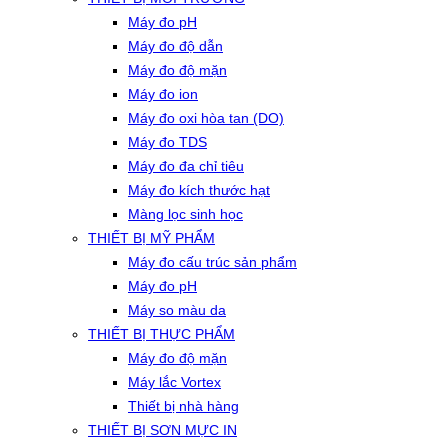
Máy đo pH
Máy đo độ dẫn
Máy đo độ mặn
Máy đo ion
Máy đo oxi hòa tan (DO)
Máy đo TDS
Máy đo đa chỉ tiêu
Máy đo kích thước hạt
Màng lọc sinh học
THIẾT BỊ MỸ PHẨM
Máy đo cấu trúc sản phẩm
Máy đo pH
Máy so màu da
THIẾT BỊ THỰC PHẨM
Máy đo độ mặn
Máy lắc Vortex
Thiết bị nhà hàng
THIẾT BỊ SƠN MỰC IN