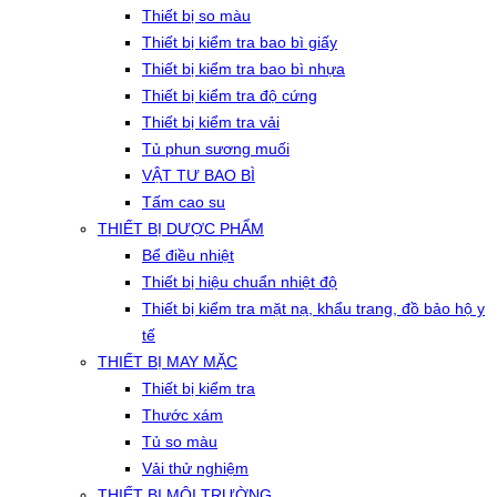
Thiết bị so màu
Thiết bị kiểm tra bao bì giấy
Thiết bị kiểm tra bao bì nhựa
Thiết bị kiểm tra độ cứng
Thiết bị kiểm tra vải
Tủ phun sương muối
VẬT TƯ BAO BÌ
Tấm cao su
THIẾT BỊ DƯỢC PHẨM
Bể điều nhiệt
Thiết bị hiệu chuẩn nhiệt độ
Thiết bị kiểm tra mặt nạ, khẩu trang, đồ bảo hộ y
tế
THIẾT BỊ MAY MẶC
Thiết bị kiểm tra
Thước xám
Tủ so màu
Vải thử nghiệm
THIẾT BỊ MÔI TRƯỜNG