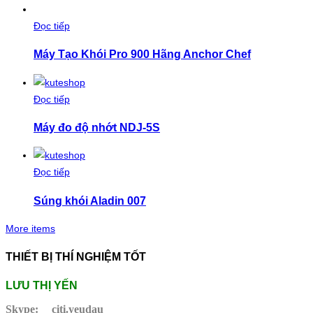
Đọc tiếp
Máy Tạo Khói Pro 900 Hãng Anchor Chef
Đọc tiếp
Máy đo độ nhớt NDJ-5S
Đọc tiếp
Súng khói Aladin 007
More items
THIẾT BỊ THÍ NGHIỆM TỐT
LƯU THỊ YẾN
Skype:
citi.yeudau