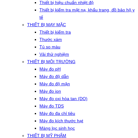
Thiết bị hiệu chuẩn nhiệt độ
Thiết bị kiểm tra mặt nạ, khẩu trang, đồ bảo hộ y
tế
THIẾT BỊ MAY MẶC
Thiết bị kiểm tra
Thước xám
Tủ so màu
Vải thử nghiệm
THIẾT BỊ MÔI TRƯỜNG
Máy đo pH
Máy đo độ dẫn
Máy đo độ mặn
Máy đo ion
Máy đo oxi hòa tan (DO)
Máy đo TDS
Máy đo đa chỉ tiêu
Máy đo kích thước hạt
Màng lọc sinh học
THIẾT BỊ MỸ PHẨM