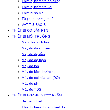
Thiết bị kiểm tra độ cứng
Thiết bị kiểm tra vải
Thiết bị so màu
Tủ phun sương muối
VẬT TƯ BAO BÌ
THIẾT BỊ CƠ BẢN PTN
THIẾT BỊ MÔI TRƯỜNG
Màng lọc sinh học
Máy đo đa chỉ tiêu
Máy đo độ dẫn
Máy đo độ mặn
Máy đo ion
Máy đo kích thước hạt
Máy đo oxi hòa tan (DO)
Máy đo pH
Máy đo TDS
THIẾT BỊ NGÀNH DƯỢC PHẨM
Bể điều nhiệt
Thiết bị hiệu chuẩn nhiệt độ