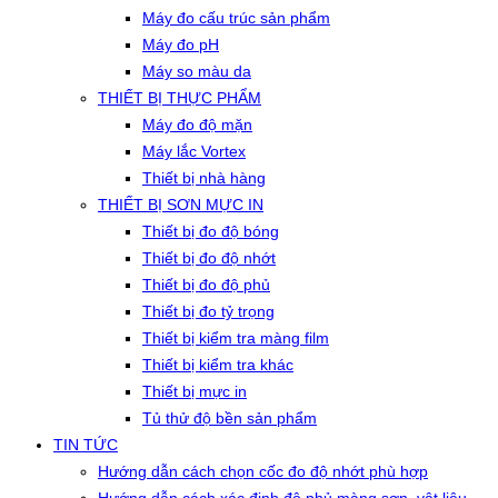
Máy đo cấu trúc sản phẩm
Máy đo pH
Máy so màu da
THIẾT BỊ THỰC PHẨM
Máy đo độ mặn
Máy lắc Vortex
Thiết bị nhà hàng
THIẾT BỊ SƠN MỰC IN
Thiết bị đo độ bóng
Thiết bị đo độ nhớt
Thiết bị đo độ phủ
Thiết bị đo tỷ trọng
Thiết bị kiểm tra màng film
Thiết bị kiểm tra khác
Thiết bị mực in
Tủ thử độ bền sản phẩm
TIN TỨC
Hướng dẫn cách chọn cốc đo độ nhớt phù hợp