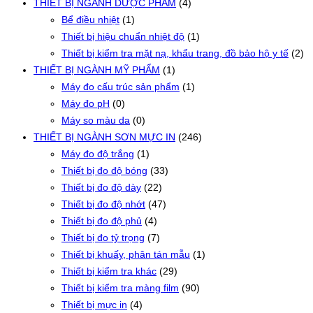
THIẾT BỊ NGÀNH DƯỢC PHẨM
(4)
Bể điều nhiệt
(1)
Thiết bị hiệu chuẩn nhiệt độ
(1)
Thiết bị kiểm tra mặt nạ, khẩu trang, đồ bảo hộ y tế
(2)
THIẾT BỊ NGÀNH MỸ PHẨM
(1)
Máy đo cấu trúc sản phẩm
(1)
Máy đo pH
(0)
Máy so màu da
(0)
THIẾT BỊ NGÀNH SƠN MỰC IN
(246)
Máy đo độ trắng
(1)
Thiết bị đo độ bóng
(33)
Thiết bị đo độ dày
(22)
Thiết bị đo độ nhớt
(47)
Thiết bị đo độ phủ
(4)
Thiết bị đo tỷ trọng
(7)
Thiết bị khuấy, phân tán mẫu
(1)
Thiết bị kiểm tra khác
(29)
Thiết bị kiểm tra màng film
(90)
Thiết bị mực in
(4)