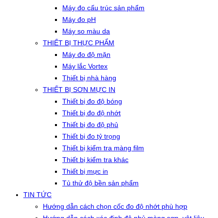
Máy đo cấu trúc sản phẩm
Máy đo pH
Máy so màu da
THIẾT BỊ THỰC PHẨM
Máy đo độ mặn
Máy lắc Vortex
Thiết bị nhà hàng
THIẾT BỊ SƠN MỰC IN
Thiết bị đo độ bóng
Thiết bị đo độ nhớt
Thiết bị đo độ phủ
Thiết bị đo tỷ trọng
Thiết bị kiểm tra màng film
Thiết bị kiểm tra khác
Thiết bị mực in
Tủ thử độ bền sản phẩm
TIN TỨC
Hướng dẫn cách chọn cốc đo độ nhớt phù hợp