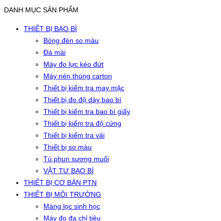
DANH MỤC SẢN PHẨM
THIẾT BỊ BAO BÌ
Bóng đèn so màu
Đá mài
Máy đo lực kéo đứt
Máy nén thùng carton
Thiết bị kiểm tra may mặc
Thiết bị đo độ dày bao bì
Thiết bị kiểm tra bao bì giấy
Thiết bị kiểm tra độ cứng
Thiết bị kiểm tra vải
Thiết bị so màu
Tủ phun sương muối
VẬT TƯ BAO BÌ
THIẾT BỊ CƠ BẢN PTN
THIẾT BỊ MÔI TRƯỜNG
Màng lọc sinh học
Máy đo đa chỉ tiêu