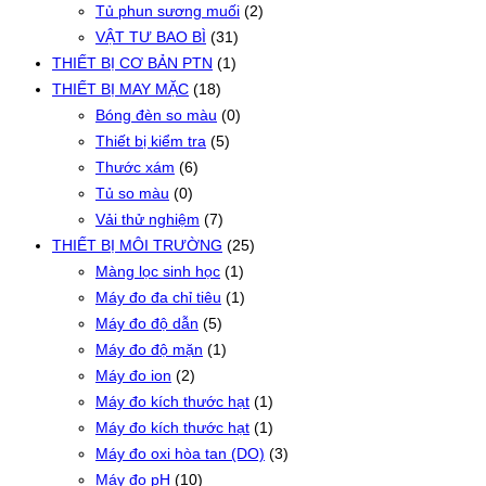
Tủ phun sương muối
(2)
VẬT TƯ BAO BÌ
(31)
THIẾT BỊ CƠ BẢN PTN
(1)
THIẾT BỊ MAY MẶC
(18)
Bóng đèn so màu
(0)
Thiết bị kiểm tra
(5)
Thước xám
(6)
Tủ so màu
(0)
Vải thử nghiệm
(7)
THIẾT BỊ MÔI TRƯỜNG
(25)
Màng lọc sinh học
(1)
Máy đo đa chỉ tiêu
(1)
Máy đo độ dẫn
(5)
Máy đo độ mặn
(1)
Máy đo ion
(2)
Máy đo kích thước hạt
(1)
Máy đo kích thước hạt
(1)
Máy đo oxi hòa tan (DO)
(3)
Máy đo pH
(10)