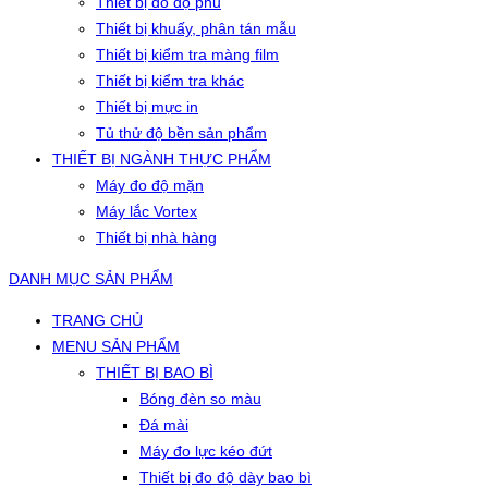
Thiết bị đo độ phủ
Thiết bị khuấy, phân tán mẫu
Thiết bị kiểm tra màng film
Thiết bị kiểm tra khác
Thiết bị mực in
Tủ thử độ bền sản phẩm
THIẾT BỊ NGÀNH THỰC PHẨM
Máy đo độ mặn
Máy lắc Vortex
Thiết bị nhà hàng
DANH MỤC SẢN PHẨM
TRANG CHỦ
MENU SẢN PHẨM
THIẾT BỊ BAO BÌ
Bóng đèn so màu
Đá mài
Máy đo lực kéo đứt
Thiết bị đo độ dày bao bì