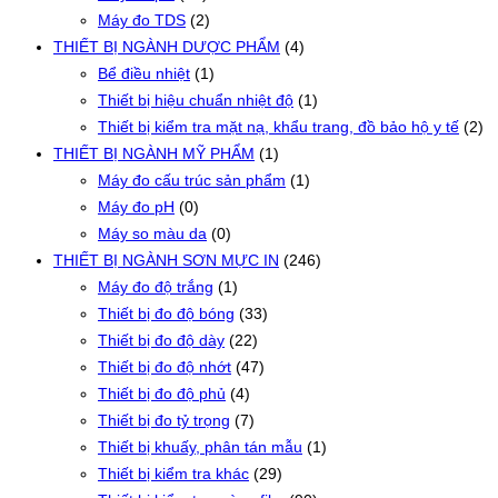
Máy đo TDS
(2)
THIẾT BỊ NGÀNH DƯỢC PHẨM
(4)
Bể điều nhiệt
(1)
Thiết bị hiệu chuẩn nhiệt độ
(1)
Thiết bị kiểm tra mặt nạ, khẩu trang, đồ bảo hộ y tế
(2)
THIẾT BỊ NGÀNH MỸ PHẨM
(1)
Máy đo cấu trúc sản phẩm
(1)
Máy đo pH
(0)
Máy so màu da
(0)
THIẾT BỊ NGÀNH SƠN MỰC IN
(246)
Máy đo độ trắng
(1)
Thiết bị đo độ bóng
(33)
Thiết bị đo độ dày
(22)
Thiết bị đo độ nhớt
(47)
Thiết bị đo độ phủ
(4)
Thiết bị đo tỷ trọng
(7)
Thiết bị khuấy, phân tán mẫu
(1)
Thiết bị kiểm tra khác
(29)