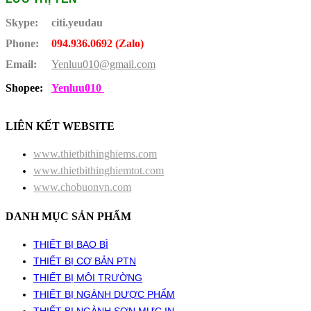
Skype:
citi.yeudau
Phone:
094.936.0692 (Zalo)
Email:
Yenluu010@gmail.com
Shopee:
Yenluu010
LIÊN KẾT WEBSITE
www.thietbithinghiems.com
www.thietbithinghiemtot.com
www.chobuonvn.com
DANH MỤC SẢN PHẨM
THIẾT BỊ BAO BÌ
THIẾT BỊ CƠ BẢN PTN
THIẾT BỊ MÔI TRƯỜNG
THIẾT BỊ NGÀNH DƯỢC PHẨM
THIẾT BỊ NGÀNH SƠN MỰC IN