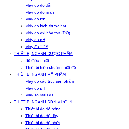
Máy đo độ dẫn
Máy đo độ mặn
Máy đo ion
Máy đo kích thước hạt
Máy đo oxi hòa tan (DO)
Máy đo pH
Máy đo TDS
THIẾT BỊ NGÀNH DƯỢC PHẨM
Bể điều nhiệt
Thiết bị hiệu chuẩn nhiệt độ
THIẾT BỊ NGÀNH MỸ PHẨM
Máy đo cấu trúc sản phẩm
Máy đo pH
Máy so màu da
THIẾT BỊ NGÀNH SƠN MỰC IN
Thiết bị đo độ bóng
Thiết bị đo độ dày
Thiết bị đo độ nhớt