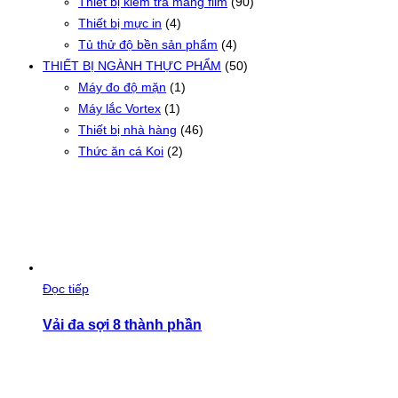
Thiết bị kiểm tra màng film
(90)
Thiết bị mực in
(4)
Tủ thử độ bền sản phẩm
(4)
THIẾT BỊ NGÀNH THỰC PHẨM
(50)
Máy đo độ mặn
(1)
Máy lắc Vortex
(1)
Thiết bị nhà hàng
(46)
Thức ăn cá Koi
(2)
Đọc tiếp
Vải đa sợi 8 thành phần