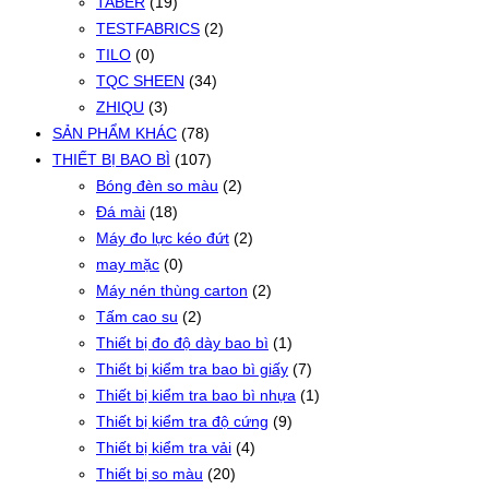
TABER
(19)
TESTFABRICS
(2)
TILO
(0)
TQC SHEEN
(34)
ZHIQU
(3)
SẢN PHẨM KHÁC
(78)
THIẾT BỊ BAO BÌ
(107)
Bóng đèn so màu
(2)
Đá mài
(18)
Máy đo lực kéo đứt
(2)
may mặc
(0)
Máy nén thùng carton
(2)
Tấm cao su
(2)
Thiết bị đo độ dày bao bì
(1)
Thiết bị kiểm tra bao bì giấy
(7)
Thiết bị kiểm tra bao bì nhựa
(1)
Thiết bị kiểm tra độ cứng
(9)
Thiết bị kiểm tra vải
(4)
Thiết bị so màu
(20)