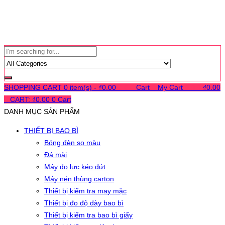
SHOPPING CART
0 item(s) -
₫
0.00
0
0
0
Cart
0
My Cart
0
0
0
₫
0.00
0
CART:
₫
0.00
0
Cart
DANH MỤC SẢN PHẨM
THIẾT BỊ BAO BÌ
Bóng đèn so màu
Đá mài
Máy đo lực kéo đứt
Máy nén thùng carton
Thiết bị kiểm tra may mặc
Thiết bị đo độ dày bao bì
Thiết bị kiểm tra bao bì giấy