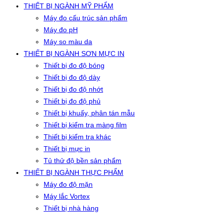
THIẾT BỊ NGÀNH MỸ PHẨM
Máy đo cấu trúc sản phẩm
Máy đo pH
Máy so màu da
THIẾT BỊ NGÀNH SƠN MỰC IN
Thiết bị đo độ bóng
Thiết bị đo độ dày
Thiết bị đo độ nhớt
Thiết bị đo độ phủ
Thiết bị khuấy, phân tán mẫu
Thiết bị kiểm tra màng film
Thiết bị kiểm tra khác
Thiết bị mực in
Tủ thử độ bền sản phẩm
THIẾT BỊ NGÀNH THỰC PHẨM
Máy đo độ mặn
Máy lắc Vortex
Thiết bị nhà hàng