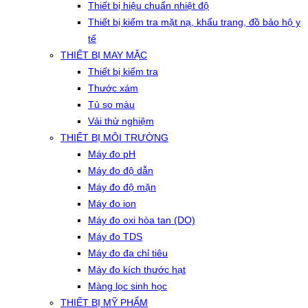
Thiết bị hiệu chuẩn nhiệt độ
Thiết bị kiểm tra mặt nạ, khẩu trang, đồ bảo hộ y
tế
THIẾT BỊ MAY MẶC
Thiết bị kiểm tra
Thước xám
Tủ so màu
Vải thử nghiệm
THIẾT BỊ MÔI TRƯỜNG
Máy đo pH
Máy đo độ dẫn
Máy đo độ mặn
Máy đo ion
Máy đo oxi hòa tan (DO)
Máy đo TDS
Máy đo đa chỉ tiêu
Máy đo kích thước hạt
Màng lọc sinh học
THIẾT BỊ MỸ PHẨM