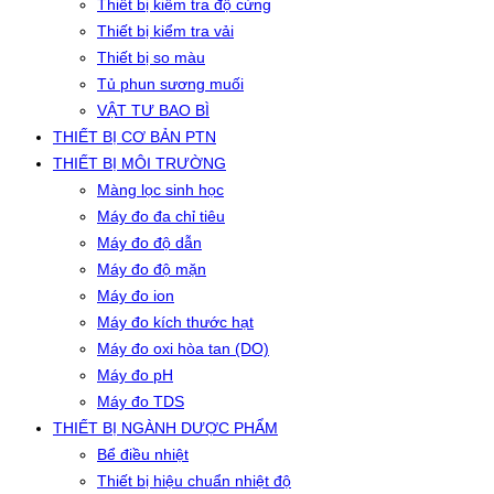
Thiết bị kiểm tra độ cứng
Thiết bị kiểm tra vải
Thiết bị so màu
Tủ phun sương muối
VẬT TƯ BAO BÌ
THIẾT BỊ CƠ BẢN PTN
THIẾT BỊ MÔI TRƯỜNG
Màng lọc sinh học
Máy đo đa chỉ tiêu
Máy đo độ dẫn
Máy đo độ mặn
Máy đo ion
Máy đo kích thước hạt
Máy đo oxi hòa tan (DO)
Máy đo pH
Máy đo TDS
THIẾT BỊ NGÀNH DƯỢC PHẨM
Bể điều nhiệt
Thiết bị hiệu chuẩn nhiệt độ