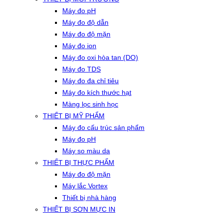
Máy đo pH
Máy đo độ dẫn
Máy đo độ mặn
Máy đo ion
Máy đo oxi hòa tan (DO)
Máy đo TDS
Máy đo đa chỉ tiêu
Máy đo kích thước hạt
Màng lọc sinh học
THIẾT BỊ MỸ PHẨM
Máy đo cấu trúc sản phẩm
Máy đo pH
Máy so màu da
THIẾT BỊ THỰC PHẨM
Máy đo độ mặn
Máy lắc Vortex
Thiết bị nhà hàng
THIẾT BỊ SƠN MỰC IN