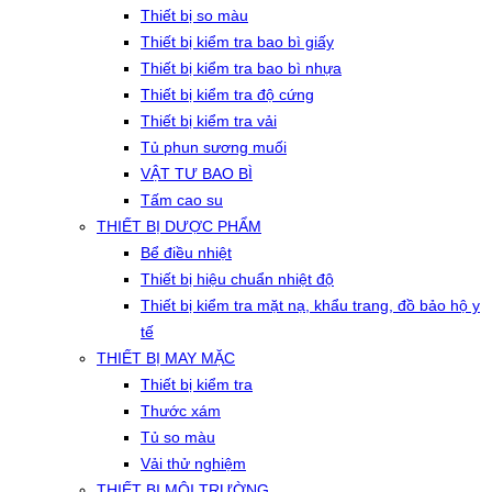
Thiết bị so màu
Thiết bị kiểm tra bao bì giấy
Thiết bị kiểm tra bao bì nhựa
Thiết bị kiểm tra độ cứng
Thiết bị kiểm tra vải
Tủ phun sương muối
VẬT TƯ BAO BÌ
Tấm cao su
THIẾT BỊ DƯỢC PHẨM
Bể điều nhiệt
Thiết bị hiệu chuẩn nhiệt độ
Thiết bị kiểm tra mặt nạ, khẩu trang, đồ bảo hộ y
tế
THIẾT BỊ MAY MẶC
Thiết bị kiểm tra
Thước xám
Tủ so màu
Vải thử nghiệm
THIẾT BỊ MÔI TRƯỜNG