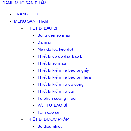
DANH MỤC SẢN PHẨM
TRANG CHỦ
MENU SẢN PHẨM
THIẾT BỊ BAO BÌ
Bóng đèn so màu
Đá mài
Máy đo lực kéo đứt
Thiết bị đo độ dày bao bì
Thiết bị so màu
Thiết bị kiểm tra bao bì giấy
Thiết bị kiểm tra bao bì nhựa
Thiết bị kiểm tra độ cứng
Thiết bị kiểm tra vải
Tủ phun sương muối
VẬT TƯ BAO BÌ
Tấm cao su
THIẾT BỊ DƯỢC PHẨM
Bể điều nhiệt