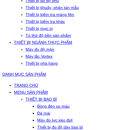
Thiết bị đo độ phủ
Thiết bị khuấy, phân tán mẫu
Thiết bị kiểm tra màng film
Thiết bị kiểm tra khác
Thiết bị mực in
Tủ thử độ bền sản phẩm
THIẾT BỊ NGÀNH THỰC PHẨM
Máy đo độ mặn
Máy lắc Vortex
Thiết bị nhà hàng
DANH MỤC SẢN PHẨM
TRANG CHỦ
MENU SẢN PHẨM
THIẾT BỊ BAO BÌ
Bóng đèn so màu
Đá mài
Máy đo lực kéo đứt
Thiết bị đo độ dày bao bì