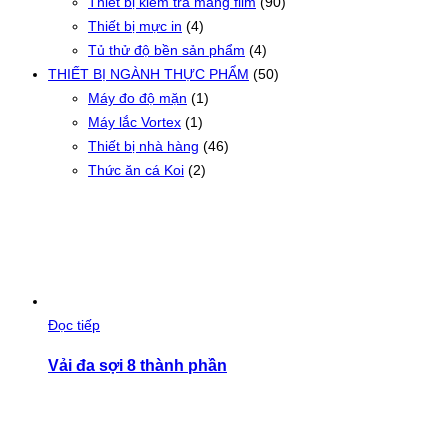
Thiết bị kiểm tra màng film
(90)
Thiết bị mực in
(4)
Tủ thử độ bền sản phẩm
(4)
THIẾT BỊ NGÀNH THỰC PHẨM
(50)
Máy đo độ mặn
(1)
Máy lắc Vortex
(1)
Thiết bị nhà hàng
(46)
Thức ăn cá Koi
(2)
Đọc tiếp
Vải đa sợi 8 thành phần