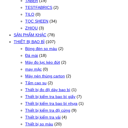
TABER
(19)
TESTFABRICS
(2)
TILO
(0)
TQC SHEEN
(34)
ZHIQU
(3)
SẢN PHẨM KHÁC
(78)
THIẾT BỊ BAO BÌ
(107)
Bóng đèn so màu
(2)
Đá mài
(18)
Máy đo lực kéo đứt
(2)
may mặc
(0)
Máy nén thùng carton
(2)
Tấm cao su
(2)
Thiết bị đo độ dày bao bì
(1)
Thiết bị kiểm tra bao bì giấy
(7)
Thiết bị kiểm tra bao bì nhựa
(1)
Thiết bị kiểm tra độ cứng
(9)
Thiết bị kiểm tra vải
(4)
Thiết bị so màu
(20)