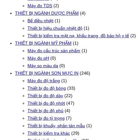
Máy đo TDS
(2)
THIẾT BỊ NGÀNH DƯỢC PHẨM
(4)
Bể điều nhiệt
(1)
Thiết bị hiệu chuẩn nhiệt độ
(1)
Thiết bị kiểm tra mặt nạ, khẩu trang, đồ bảo hộ y tế
(2)
THIẾT BỊ NGÀNH MỸ PHẨM
(1)
Máy đo cấu trúc sản phẩm
(1)
Máy đo pH
(0)
Máy so màu da
(0)
THIẾT BỊ NGÀNH SƠN MỰC IN
(246)
Máy đo độ trắng
(1)
Thiết bị đo độ bóng
(33)
Thiết bị đo độ dày
(22)
Thiết bị đo độ nhớt
(47)
Thiết bị đo độ phủ
(4)
Thiết bị đo tỷ trọng
(7)
Thiết bị khuấy, phân tán mẫu
(1)
Thiết bị kiểm tra khác
(29)