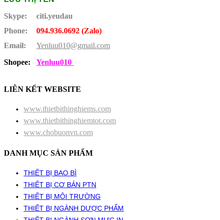
Skype:
citi.yeudau
Phone:
094.936.0692 (Zalo)
Email:
Yenluu010@gmail.com
Shopee:
Yenluu010
LIÊN KẾT WEBSITE
www.thietbithinghiems.com
www.thietbithinghiemtot.com
www.chobuonvn.com
DANH MỤC SẢN PHẨM
THIẾT BỊ BAO BÌ
THIẾT BỊ CƠ BẢN PTN
THIẾT BỊ MÔI TRƯỜNG
THIẾT BỊ NGÀNH DƯỢC PHẨM
THIẾT BỊ NGÀNH SƠN MỰC IN