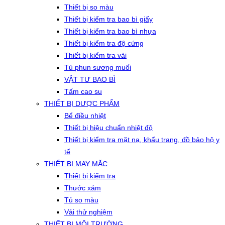
Thiết bị so màu
Thiết bị kiểm tra bao bì giấy
Thiết bị kiểm tra bao bì nhựa
Thiết bị kiểm tra độ cứng
Thiết bị kiểm tra vải
Tủ phun sương muối
VẬT TƯ BAO BÌ
Tấm cao su
THIẾT BỊ DƯỢC PHẨM
Bể điều nhiệt
Thiết bị hiệu chuẩn nhiệt độ
Thiết bị kiểm tra mặt nạ, khẩu trang, đồ bảo hộ y
tế
THIẾT BỊ MAY MẶC
Thiết bị kiểm tra
Thước xám
Tủ so màu
Vải thử nghiệm
THIẾT BỊ MÔI TRƯỜNG