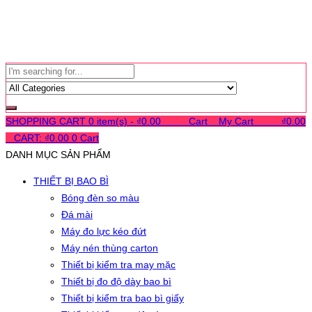
SHOPPING CART
0 item(s) -
₫
0.00
0
0
0
Cart
0
My Cart
0
0
0
₫
0.00
0
CART:
₫
0.00
0
Cart
DANH MỤC SẢN PHẨM
THIẾT BỊ BAO BÌ
Bóng đèn so màu
Đá mài
Máy đo lực kéo đứt
Máy nén thùng carton
Thiết bị kiểm tra may mặc
Thiết bị đo độ dày bao bì
Thiết bị kiểm tra bao bì giấy