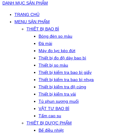
DANH MỤC SẢN PHẨM
TRANG CHỦ
MENU SẢN PHẨM
THIẾT BỊ BAO BÌ
Bóng đèn so màu
Đá mài
Máy đo lực kéo đứt
Thiết bị đo độ dày bao bì
Thiết bị so màu
Thiết bị kiểm tra bao bì giấy
Thiết bị kiểm tra bao bì nhựa
Thiết bị kiểm tra độ cứng
Thiết bị kiểm tra vải
Tủ phun sương muối
VẬT TƯ BAO BÌ
Tấm cao su
THIẾT BỊ DƯỢC PHẨM
Bể điều nhiệt