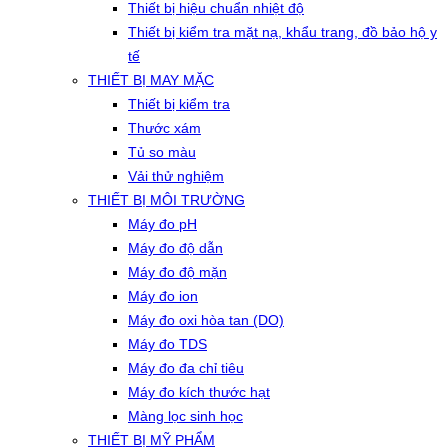
Thiết bị hiệu chuẩn nhiệt độ
Thiết bị kiểm tra mặt nạ, khẩu trang, đồ bảo hộ y
tế
THIẾT BỊ MAY MẶC
Thiết bị kiểm tra
Thước xám
Tủ so màu
Vải thử nghiệm
THIẾT BỊ MÔI TRƯỜNG
Máy đo pH
Máy đo độ dẫn
Máy đo độ mặn
Máy đo ion
Máy đo oxi hòa tan (DO)
Máy đo TDS
Máy đo đa chỉ tiêu
Máy đo kích thước hạt
Màng lọc sinh học
THIẾT BỊ MỸ PHẨM