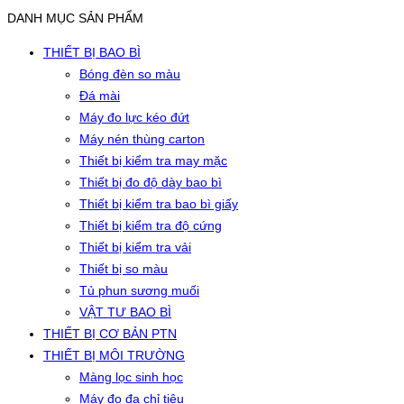
DANH MỤC SẢN PHẨM
THIẾT BỊ BAO BÌ
Bóng đèn so màu
Đá mài
Máy đo lực kéo đứt
Máy nén thùng carton
Thiết bị kiểm tra may mặc
Thiết bị đo độ dày bao bì
Thiết bị kiểm tra bao bì giấy
Thiết bị kiểm tra độ cứng
Thiết bị kiểm tra vải
Thiết bị so màu
Tủ phun sương muối
VẬT TƯ BAO BÌ
THIẾT BỊ CƠ BẢN PTN
THIẾT BỊ MÔI TRƯỜNG
Màng lọc sinh học
Máy đo đa chỉ tiêu