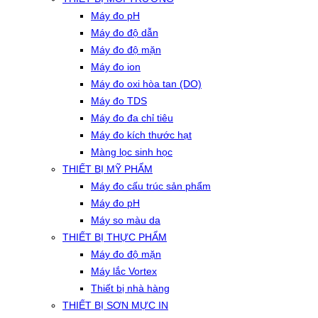
Máy đo pH
Máy đo độ dẫn
Máy đo độ mặn
Máy đo ion
Máy đo oxi hòa tan (DO)
Máy đo TDS
Máy đo đa chỉ tiêu
Máy đo kích thước hạt
Màng lọc sinh học
THIẾT BỊ MỸ PHẨM
Máy đo cấu trúc sản phẩm
Máy đo pH
Máy so màu da
THIẾT BỊ THỰC PHẨM
Máy đo độ mặn
Máy lắc Vortex
Thiết bị nhà hàng
THIẾT BỊ SƠN MỰC IN