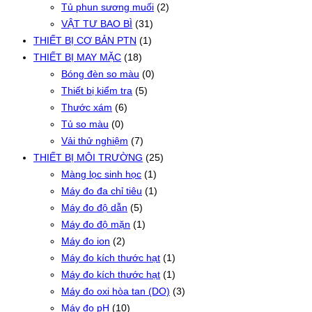
Tủ phun sương muối
(2)
VẬT TƯ BAO BÌ
(31)
THIẾT BỊ CƠ BẢN PTN
(1)
THIẾT BỊ MAY MẶC
(18)
Bóng đèn so màu
(0)
Thiết bị kiểm tra
(5)
Thước xám
(6)
Tủ so màu
(0)
Vải thử nghiệm
(7)
THIẾT BỊ MÔI TRƯỜNG
(25)
Màng lọc sinh học
(1)
Máy đo đa chỉ tiêu
(1)
Máy đo độ dẫn
(5)
Máy đo độ mặn
(1)
Máy đo ion
(2)
Máy đo kích thước hạt
(1)
Máy đo kích thước hạt
(1)
Máy đo oxi hòa tan (DO)
(3)
Máy đo pH
(10)