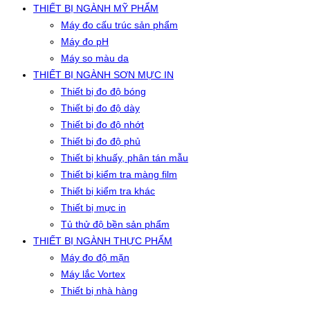
THIẾT BỊ NGÀNH MỸ PHẨM
Máy đo cấu trúc sản phẩm
Máy đo pH
Máy so màu da
THIẾT BỊ NGÀNH SƠN MỰC IN
Thiết bị đo độ bóng
Thiết bị đo độ dày
Thiết bị đo độ nhớt
Thiết bị đo độ phủ
Thiết bị khuấy, phân tán mẫu
Thiết bị kiểm tra màng film
Thiết bị kiểm tra khác
Thiết bị mực in
Tủ thử độ bền sản phẩm
THIẾT BỊ NGÀNH THỰC PHẨM
Máy đo độ mặn
Máy lắc Vortex
Thiết bị nhà hàng