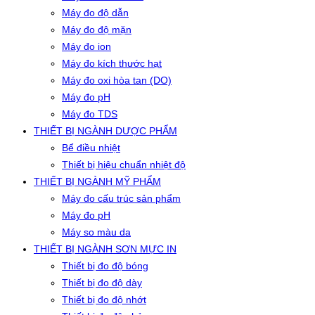
Máy đo độ dẫn
Máy đo độ mặn
Máy đo ion
Máy đo kích thước hạt
Máy đo oxi hòa tan (DO)
Máy đo pH
Máy đo TDS
THIẾT BỊ NGÀNH DƯỢC PHẨM
Bể điều nhiệt
Thiết bị hiệu chuẩn nhiệt độ
THIẾT BỊ NGÀNH MỸ PHẨM
Máy đo cấu trúc sản phẩm
Máy đo pH
Máy so màu da
THIẾT BỊ NGÀNH SƠN MỰC IN
Thiết bị đo độ bóng
Thiết bị đo độ dày
Thiết bị đo độ nhớt