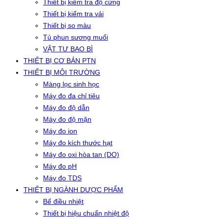
Thiết bị kiểm tra độ cứng
Thiết bị kiểm tra vải
Thiết bị so màu
Tủ phun sương muối
VẬT TƯ BAO BÌ
THIẾT BỊ CƠ BẢN PTN
THIẾT BỊ MÔI TRƯỜNG
Màng lọc sinh học
Máy đo đa chỉ tiêu
Máy đo độ dẫn
Máy đo độ mặn
Máy đo ion
Máy đo kích thước hạt
Máy đo oxi hòa tan (DO)
Máy đo pH
Máy đo TDS
THIẾT BỊ NGÀNH DƯỢC PHẨM
Bể điều nhiệt
Thiết bị hiệu chuẩn nhiệt độ