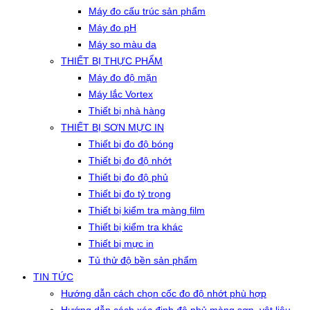
Máy đo cấu trúc sản phẩm
Máy đo pH
Máy so màu da
THIẾT BỊ THỰC PHẨM
Máy đo độ mặn
Máy lắc Vortex
Thiết bị nhà hàng
THIẾT BỊ SƠN MỰC IN
Thiết bị đo độ bóng
Thiết bị đo độ nhớt
Thiết bị đo độ phủ
Thiết bị đo tỷ trọng
Thiết bị kiểm tra màng film
Thiết bị kiểm tra khác
Thiết bị mực in
Tủ thử độ bền sản phẩm
TIN TỨC
Hướng dẫn cách chọn cốc đo độ nhớt phù hợp