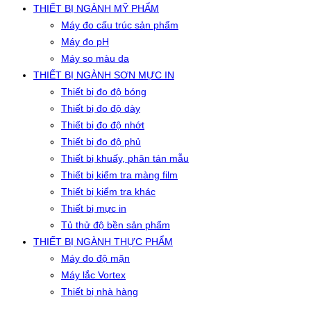
THIẾT BỊ NGÀNH MỸ PHẨM
Máy đo cấu trúc sản phẩm
Máy đo pH
Máy so màu da
THIẾT BỊ NGÀNH SƠN MỰC IN
Thiết bị đo độ bóng
Thiết bị đo độ dày
Thiết bị đo độ nhớt
Thiết bị đo độ phủ
Thiết bị khuấy, phân tán mẫu
Thiết bị kiểm tra màng film
Thiết bị kiểm tra khác
Thiết bị mực in
Tủ thử độ bền sản phẩm
THIẾT BỊ NGÀNH THỰC PHẨM
Máy đo độ mặn
Máy lắc Vortex
Thiết bị nhà hàng