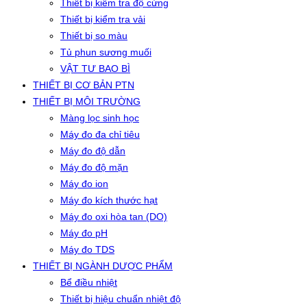
Thiết bị kiểm tra độ cứng
Thiết bị kiểm tra vải
Thiết bị so màu
Tủ phun sương muối
VẬT TƯ BAO BÌ
THIẾT BỊ CƠ BẢN PTN
THIẾT BỊ MÔI TRƯỜNG
Màng lọc sinh học
Máy đo đa chỉ tiêu
Máy đo độ dẫn
Máy đo độ mặn
Máy đo ion
Máy đo kích thước hạt
Máy đo oxi hòa tan (DO)
Máy đo pH
Máy đo TDS
THIẾT BỊ NGÀNH DƯỢC PHẨM
Bể điều nhiệt
Thiết bị hiệu chuẩn nhiệt độ