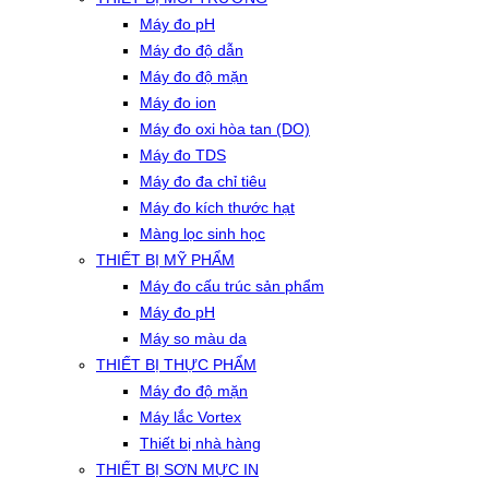
Máy đo pH
Máy đo độ dẫn
Máy đo độ mặn
Máy đo ion
Máy đo oxi hòa tan (DO)
Máy đo TDS
Máy đo đa chỉ tiêu
Máy đo kích thước hạt
Màng lọc sinh học
THIẾT BỊ MỸ PHẨM
Máy đo cấu trúc sản phẩm
Máy đo pH
Máy so màu da
THIẾT BỊ THỰC PHẨM
Máy đo độ mặn
Máy lắc Vortex
Thiết bị nhà hàng
THIẾT BỊ SƠN MỰC IN