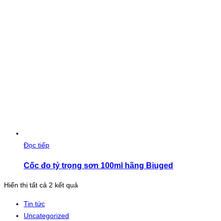
Đọc tiếp
Cốc đo tỷ trọng sơn 100ml hãng Biuged
Đã
Hiển thị tất cả 2 kết quả
sắp
Tin tức
xếp
Uncategorized
theo