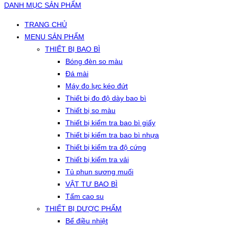
DANH MỤC SẢN PHẨM
TRANG CHỦ
MENU SẢN PHẨM
THIẾT BỊ BAO BÌ
Bóng đèn so màu
Đá mài
Máy đo lực kéo đứt
Thiết bị đo độ dày bao bì
Thiết bị so màu
Thiết bị kiểm tra bao bì giấy
Thiết bị kiểm tra bao bì nhựa
Thiết bị kiểm tra độ cứng
Thiết bị kiểm tra vải
Tủ phun sương muối
VẬT TƯ BAO BÌ
Tấm cao su
THIẾT BỊ DƯỢC PHẨM
Bể điều nhiệt