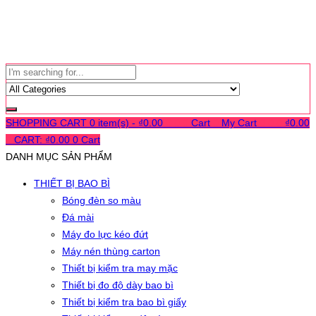
SHOPPING CART
0 item(s) -
₫
0.00
0
0
0
Cart
0
My Cart
0
0
0
₫
0.00
0
CART:
₫
0.00
0
Cart
DANH MỤC SẢN PHẨM
THIẾT BỊ BAO BÌ
Bóng đèn so màu
Đá mài
Máy đo lực kéo đứt
Máy nén thùng carton
Thiết bị kiểm tra may mặc
Thiết bị đo độ dày bao bì
Thiết bị kiểm tra bao bì giấy