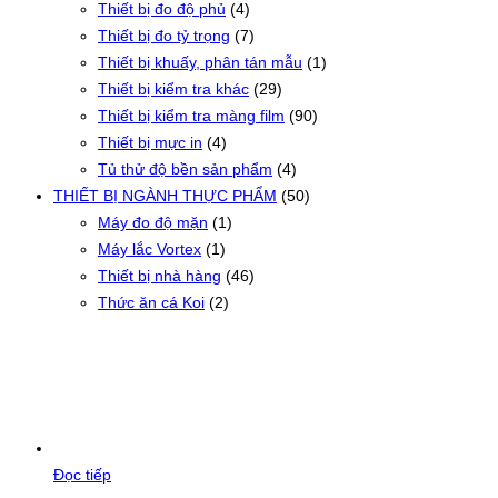
Thiết bị đo độ phủ
(4)
Thiết bị đo tỷ trọng
(7)
Thiết bị khuấy, phân tán mẫu
(1)
Thiết bị kiểm tra khác
(29)
Thiết bị kiểm tra màng film
(90)
Thiết bị mực in
(4)
Tủ thử độ bền sản phẩm
(4)
THIẾT BỊ NGÀNH THỰC PHẨM
(50)
Máy đo độ mặn
(1)
Máy lắc Vortex
(1)
Thiết bị nhà hàng
(46)
Thức ăn cá Koi
(2)
Đọc tiếp