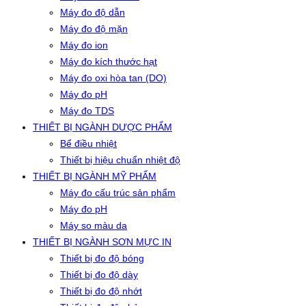
Máy đo độ dẫn
Máy đo độ mặn
Máy đo ion
Máy đo kích thước hạt
Máy đo oxi hòa tan (DO)
Máy đo pH
Máy đo TDS
THIẾT BỊ NGÀNH DƯỢC PHẨM
Bể điều nhiệt
Thiết bị hiệu chuẩn nhiệt độ
THIẾT BỊ NGÀNH MỸ PHẨM
Máy đo cấu trúc sản phẩm
Máy đo pH
Máy so màu da
THIẾT BỊ NGÀNH SƠN MỰC IN
Thiết bị đo độ bóng
Thiết bị đo độ dày
Thiết bị đo độ nhớt