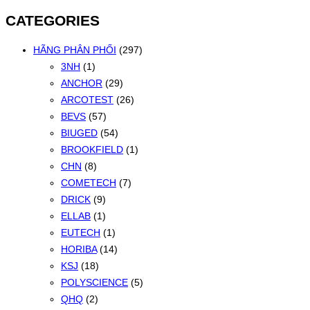
mới
CATEGORIES
nhất
HÃNG PHÂN PHỐI
(297)
3NH
(1)
ANCHOR
(29)
ARCOTEST
(26)
BEVS
(57)
BIUGED
(54)
BROOKFIELD
(1)
CHN
(8)
COMETECH
(7)
DRICK
(9)
ELLAB
(1)
EUTECH
(1)
HORIBA
(14)
KSJ
(18)
POLYSCIENCE
(5)
QHQ
(2)