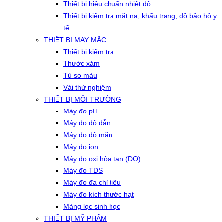
Thiết bị hiệu chuẩn nhiệt độ
Thiết bị kiểm tra mặt nạ, khẩu trang, đồ bảo hộ y
tế
THIẾT BỊ MAY MẶC
Thiết bị kiểm tra
Thước xám
Tủ so màu
Vải thử nghiệm
THIẾT BỊ MÔI TRƯỜNG
Máy đo pH
Máy đo độ dẫn
Máy đo độ mặn
Máy đo ion
Máy đo oxi hòa tan (DO)
Máy đo TDS
Máy đo đa chỉ tiêu
Máy đo kích thước hạt
Màng lọc sinh học
THIẾT BỊ MỸ PHẨM