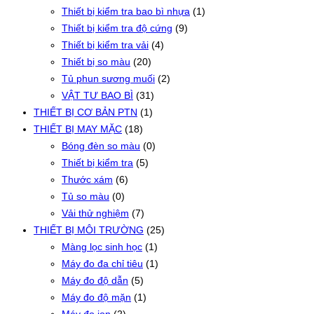
Thiết bị kiểm tra bao bì nhựa
(1)
Thiết bị kiểm tra độ cứng
(9)
Thiết bị kiểm tra vải
(4)
Thiết bị so màu
(20)
Tủ phun sương muối
(2)
VẬT TƯ BAO BÌ
(31)
THIẾT BỊ CƠ BẢN PTN
(1)
THIẾT BỊ MAY MẶC
(18)
Bóng đèn so màu
(0)
Thiết bị kiểm tra
(5)
Thước xám
(6)
Tủ so màu
(0)
Vải thử nghiệm
(7)
THIẾT BỊ MÔI TRƯỜNG
(25)
Màng lọc sinh học
(1)
Máy đo đa chỉ tiêu
(1)
Máy đo độ dẫn
(5)
Máy đo độ mặn
(1)
Máy đo ion
(2)