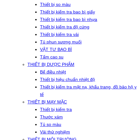
Thiết bị so màu
Thiết bị kiểm tra bao bì giấy
Thiết bị kiểm tra bao bì nhựa
Thiết bị kiểm tra độ cứng
Thiết bị kiểm tra vải
Tủ phun sương muối
VẬT TƯ BAO BÌ
Tấm cao su
THIẾT BỊ DƯỢC PHẨM
Bể điều nhiệt
Thiết bị hiệu chuẩn nhiệt độ
Thiết bị kiểm tra mặt nạ, khẩu trang, đồ bảo hộ y
tế
THIẾT BỊ MAY MẶC
Thiết bị kiểm tra
Thước xám
Tủ so màu
Vải thử nghiệm
THIẾT BỊ MÔI TRƯỜNG