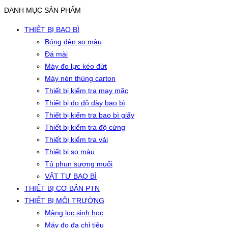
DANH MỤC SẢN PHẨM
THIẾT BỊ BAO BÌ
Bóng đèn so màu
Đá mài
Máy đo lực kéo đứt
Máy nén thùng carton
Thiết bị kiểm tra may mặc
Thiết bị đo độ dày bao bì
Thiết bị kiểm tra bao bì giấy
Thiết bị kiểm tra độ cứng
Thiết bị kiểm tra vải
Thiết bị so màu
Tủ phun sương muối
VẬT TƯ BAO BÌ
THIẾT BỊ CƠ BẢN PTN
THIẾT BỊ MÔI TRƯỜNG
Màng lọc sinh học
Máy đo đa chỉ tiêu