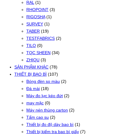
RAL
(1)
RHOPOINT
(3)
RIGOSHA
(1)
SURVEY
(1)
TABER
(19)
TESTFABRICS
(2)
TILO
(0)
TQC SHEEN
(34)
ZHIQU
(3)
SẢN PHẨM KHÁC
(78)
THIẾT BỊ BAO BÌ
(107)
Bóng đèn so màu
(2)
Đá mài
(18)
Máy đo lực kéo đứt
(2)
may mặc
(0)
Máy nén thùng carton
(2)
Tấm cao su
(2)
Thiết bị đo độ dày bao bì
(1)
Thiết bị kiểm tra bao bì giấy
(7)