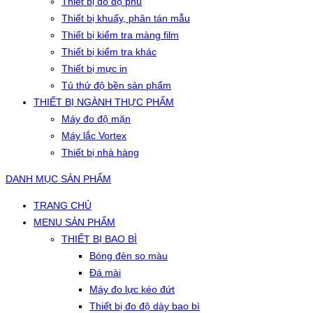
Thiết bị đo độ phủ
Thiết bị khuấy, phân tán mẫu
Thiết bị kiểm tra màng film
Thiết bị kiểm tra khác
Thiết bị mực in
Tủ thử độ bền sản phẩm
THIẾT BỊ NGÀNH THỰC PHẨM
Máy đo độ mặn
Máy lắc Vortex
Thiết bị nhà hàng
DANH MỤC SẢN PHẨM
TRANG CHỦ
MENU SẢN PHẨM
THIẾT BỊ BAO BÌ
Bóng đèn so màu
Đá mài
Máy đo lực kéo đứt
Thiết bị đo độ dày bao bì