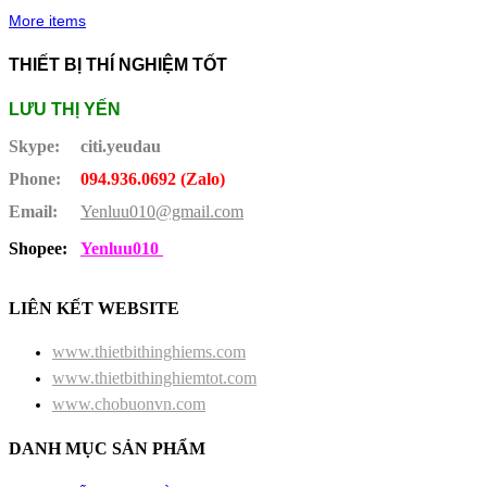
More items
THIẾT BỊ THÍ NGHIỆM TỐT
LƯU THỊ YẾN
Skype:
citi.yeudau
Phone:
094.936.0692 (Zalo)
Email:
Yenluu010@gmail.com
Shopee:
Yenluu010
LIÊN KẾT WEBSITE
www.thietbithinghiems.com
www.thietbithinghiemtot.com
www.chobuonvn.com
DANH MỤC SẢN PHẨM