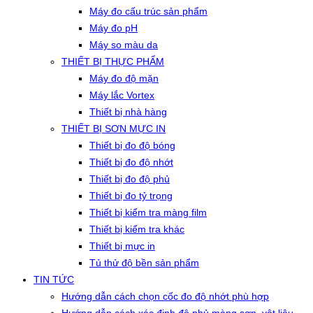
Máy đo cấu trúc sản phẩm
Máy đo pH
Máy so màu da
THIẾT BỊ THỰC PHẨM
Máy đo độ mặn
Máy lắc Vortex
Thiết bị nhà hàng
THIẾT BỊ SƠN MỰC IN
Thiết bị đo độ bóng
Thiết bị đo độ nhớt
Thiết bị đo độ phủ
Thiết bị đo tỷ trọng
Thiết bị kiểm tra màng film
Thiết bị kiểm tra khác
Thiết bị mực in
Tủ thử độ bền sản phẩm
TIN TỨC
Hướng dẫn cách chọn cốc đo độ nhớt phù hợp