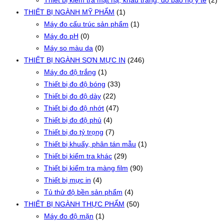
Thiết bị kiểm tra mặt nạ, khẩu trang, đồ bảo hộ y tế
(2)
THIẾT BỊ NGÀNH MỸ PHẨM
(1)
Máy đo cấu trúc sản phẩm
(1)
Máy đo pH
(0)
Máy so màu da
(0)
THIẾT BỊ NGÀNH SƠN MỰC IN
(246)
Máy đo độ trắng
(1)
Thiết bị đo độ bóng
(33)
Thiết bị đo độ dày
(22)
Thiết bị đo độ nhớt
(47)
Thiết bị đo độ phủ
(4)
Thiết bị đo tỷ trọng
(7)
Thiết bị khuấy, phân tán mẫu
(1)
Thiết bị kiểm tra khác
(29)
Thiết bị kiểm tra màng film
(90)
Thiết bị mực in
(4)
Tủ thử độ bền sản phẩm
(4)
THIẾT BỊ NGÀNH THỰC PHẨM
(50)
Máy đo độ mặn
(1)