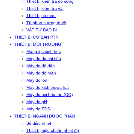
Thiết bị kiểm tra độ cứng
Thiết bị kiểm tra vải
Thiết bị so màu
Tủ phun sương muối
VẬT TƯ BAO BÌ
THIẾT BỊ CƠ BẢN PTN
THIẾT BỊ MÔI TRƯỜNG
Màng lọc sinh học
Máy đo đa chỉ tiêu
Máy đo độ dẫn
Máy đo độ mặn
Máy đo ion
Máy đo kích thước hạt
Máy đo oxi hòa tan (DO)
Máy đo pH
Máy đo TDS
THIẾT BỊ NGÀNH DƯỢC PHẨM
Bể điều nhiệt
Thiết bị hiệu chuẩn nhiệt độ