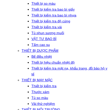
Thiết bị so màu
Thiết bị kiểm tra bao bì giấy
Thiết bị kiểm tra bao bì nhựa
Thiết bị kiểm tra độ cứng
Thiết bị kiểm tra vải
Tủ phun sương muối
VẬT TƯ BAO BÌ
Tấm cao su
THIẾT BỊ DƯỢC PHẨM
Bể điều nhiệt
Thiết bị hiệu chuẩn nhiệt độ
Thiết bị kiểm tra mặt nạ, khẩu trang, đồ bảo hộ y
tế
THIẾT BỊ MAY MẶC
Thiết bị kiểm tra
Thước xám
Tủ so màu
Vải thử nghiệm
THIẾT BỊ MÔI TRƯỜNG