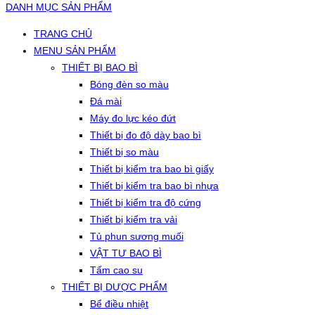
DANH MỤC SẢN PHẨM
TRANG CHỦ
MENU SẢN PHẨM
THIẾT BỊ BAO BÌ
Bóng đèn so màu
Đá mài
Máy đo lực kéo đứt
Thiết bị đo độ dày bao bì
Thiết bị so màu
Thiết bị kiểm tra bao bì giấy
Thiết bị kiểm tra bao bì nhựa
Thiết bị kiểm tra độ cứng
Thiết bị kiểm tra vải
Tủ phun sương muối
VẬT TƯ BAO BÌ
Tấm cao su
THIẾT BỊ DƯỢC PHẨM
Bể điều nhiệt