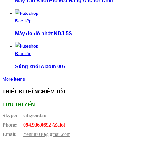
Máy Tạo Khói Pro 900 Hãng Anchor Chef
Đọc tiếp
Máy đo độ nhớt NDJ-5S
Đọc tiếp
Súng khói Aladin 007
More items
THIẾT BỊ THÍ NGHIỆM TỐT
LƯU THỊ YẾN
Skype:
citi.yeudau
Phone:
094.936.0692 (Zalo)
Email:
Yenluu010@gmail.com