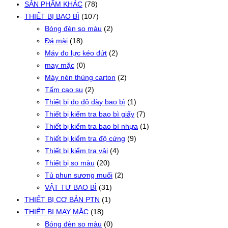
SẢN PHẨM KHÁC
(78)
THIẾT BỊ BAO BÌ
(107)
Bóng đèn so màu
(2)
Đá mài
(18)
Máy đo lực kéo đứt
(2)
may mặc
(0)
Máy nén thùng carton
(2)
Tấm cao su
(2)
Thiết bị đo độ dày bao bì
(1)
Thiết bị kiểm tra bao bì giấy
(7)
Thiết bị kiểm tra bao bì nhựa
(1)
Thiết bị kiểm tra độ cứng
(9)
Thiết bị kiểm tra vải
(4)
Thiết bị so màu
(20)
Tủ phun sương muối
(2)
VẬT TƯ BAO BÌ
(31)
THIẾT BỊ CƠ BẢN PTN
(1)
THIẾT BỊ MAY MẶC
(18)
Bóng đèn so màu
(0)