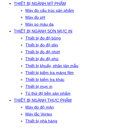
THIẾT BỊ NGÀNH MỸ PHẨM
Máy đo cấu trúc sản phẩm
Máy đo pH
Máy so màu da
THIẾT BỊ NGÀNH SƠN MỰC IN
Thiết bị đo độ bóng
Thiết bị đo độ dày
Thiết bị đo độ nhớt
Thiết bị đo độ phủ
Thiết bị khuấy, phân tán mẫu
Thiết bị kiểm tra màng film
Thiết bị kiểm tra khác
Thiết bị mực in
Tủ thử độ bền sản phẩm
THIẾT BỊ NGÀNH THỰC PHẨM
Máy đo độ mặn
Máy lắc Vortex
Thiết bị nhà hàng