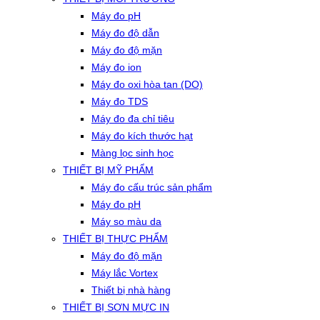
Máy đo pH
Máy đo độ dẫn
Máy đo độ mặn
Máy đo ion
Máy đo oxi hòa tan (DO)
Máy đo TDS
Máy đo đa chỉ tiêu
Máy đo kích thước hạt
Màng lọc sinh học
THIẾT BỊ MỸ PHẨM
Máy đo cấu trúc sản phẩm
Máy đo pH
Máy so màu da
THIẾT BỊ THỰC PHẨM
Máy đo độ mặn
Máy lắc Vortex
Thiết bị nhà hàng
THIẾT BỊ SƠN MỰC IN