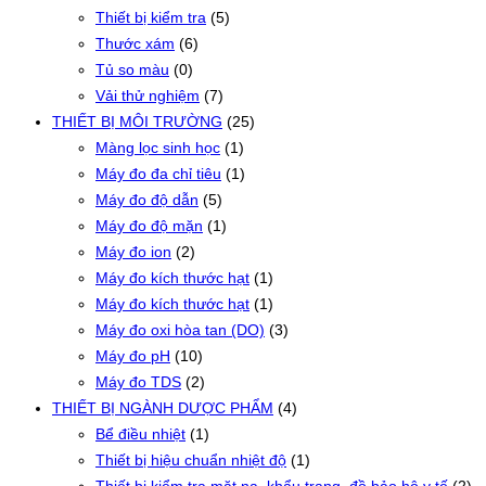
Thiết bị kiểm tra
(5)
Thước xám
(6)
Tủ so màu
(0)
Vải thử nghiệm
(7)
THIẾT BỊ MÔI TRƯỜNG
(25)
Màng lọc sinh học
(1)
Máy đo đa chỉ tiêu
(1)
Máy đo độ dẫn
(5)
Máy đo độ mặn
(1)
Máy đo ion
(2)
Máy đo kích thước hạt
(1)
Máy đo kích thước hạt
(1)
Máy đo oxi hòa tan (DO)
(3)
Máy đo pH
(10)
Máy đo TDS
(2)
THIẾT BỊ NGÀNH DƯỢC PHẨM
(4)
Bể điều nhiệt
(1)
Thiết bị hiệu chuẩn nhiệt độ
(1)