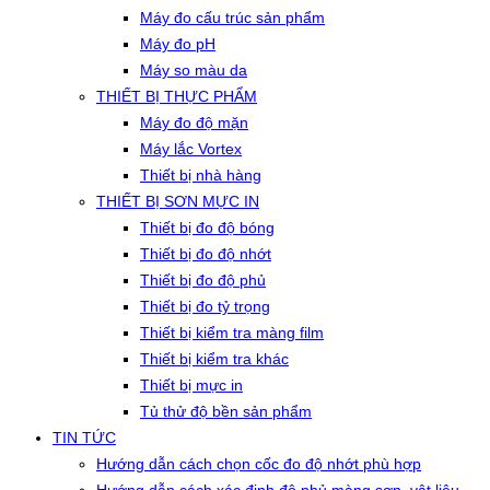
Máy đo cấu trúc sản phẩm
Máy đo pH
Máy so màu da
THIẾT BỊ THỰC PHẨM
Máy đo độ mặn
Máy lắc Vortex
Thiết bị nhà hàng
THIẾT BỊ SƠN MỰC IN
Thiết bị đo độ bóng
Thiết bị đo độ nhớt
Thiết bị đo độ phủ
Thiết bị đo tỷ trọng
Thiết bị kiểm tra màng film
Thiết bị kiểm tra khác
Thiết bị mực in
Tủ thử độ bền sản phẩm
TIN TỨC
Hướng dẫn cách chọn cốc đo độ nhớt phù hợp