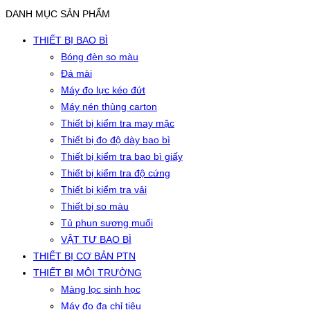
DANH MỤC SẢN PHẨM
THIẾT BỊ BAO BÌ
Bóng đèn so màu
Đá mài
Máy đo lực kéo đứt
Máy nén thùng carton
Thiết bị kiểm tra may mặc
Thiết bị đo độ dày bao bì
Thiết bị kiểm tra bao bì giấy
Thiết bị kiểm tra độ cứng
Thiết bị kiểm tra vải
Thiết bị so màu
Tủ phun sương muối
VẬT TƯ BAO BÌ
THIẾT BỊ CƠ BẢN PTN
THIẾT BỊ MÔI TRƯỜNG
Màng lọc sinh học
Máy đo đa chỉ tiêu