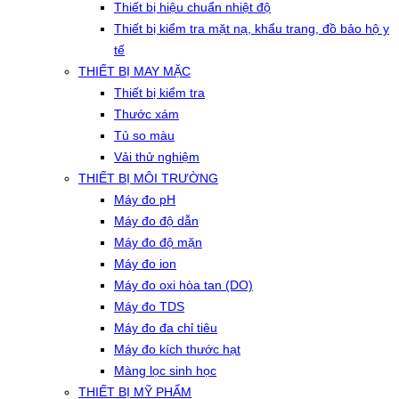
Thiết bị hiệu chuẩn nhiệt độ
Thiết bị kiểm tra mặt nạ, khẩu trang, đồ bảo hộ y
tế
THIẾT BỊ MAY MẶC
Thiết bị kiểm tra
Thước xám
Tủ so màu
Vải thử nghiệm
THIẾT BỊ MÔI TRƯỜNG
Máy đo pH
Máy đo độ dẫn
Máy đo độ mặn
Máy đo ion
Máy đo oxi hòa tan (DO)
Máy đo TDS
Máy đo đa chỉ tiêu
Máy đo kích thước hạt
Màng lọc sinh học
THIẾT BỊ MỸ PHẨM