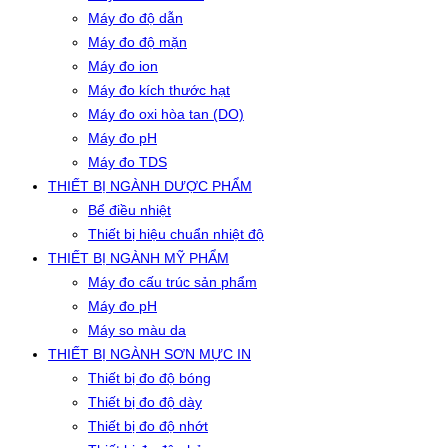
Máy đo độ dẫn
Máy đo độ mặn
Máy đo ion
Máy đo kích thước hạt
Máy đo oxi hòa tan (DO)
Máy đo pH
Máy đo TDS
THIẾT BỊ NGÀNH DƯỢC PHẨM
Bể điều nhiệt
Thiết bị hiệu chuẩn nhiệt độ
THIẾT BỊ NGÀNH MỸ PHẨM
Máy đo cấu trúc sản phẩm
Máy đo pH
Máy so màu da
THIẾT BỊ NGÀNH SƠN MỰC IN
Thiết bị đo độ bóng
Thiết bị đo độ dày
Thiết bị đo độ nhớt