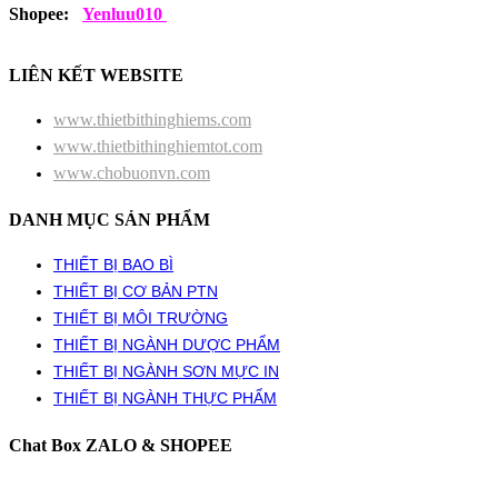
Shopee:
Yenluu010
LIÊN KẾT WEBSITE
www.thietbithinghiems.com
www.thietbithinghiemtot.com
www.chobuonvn.com
DANH MỤC SẢN PHẨM
THIẾT BỊ BAO BÌ
THIẾT BỊ CƠ BẢN PTN
THIẾT BỊ MÔI TRƯỜNG
THIẾT BỊ NGÀNH DƯỢC PHẨM
THIẾT BỊ NGÀNH SƠN MỰC IN
THIẾT BỊ NGÀNH THỰC PHẨM
Chat Box ZALO & SHOPEE