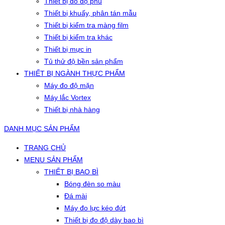
Thiết bị đo độ phủ
Thiết bị khuấy, phân tán mẫu
Thiết bị kiểm tra màng film
Thiết bị kiểm tra khác
Thiết bị mực in
Tủ thử độ bền sản phẩm
THIẾT BỊ NGÀNH THỰC PHẨM
Máy đo độ mặn
Máy lắc Vortex
Thiết bị nhà hàng
DANH MỤC SẢN PHẨM
TRANG CHỦ
MENU SẢN PHẨM
THIẾT BỊ BAO BÌ
Bóng đèn so màu
Đá mài
Máy đo lực kéo đứt
Thiết bị đo độ dày bao bì