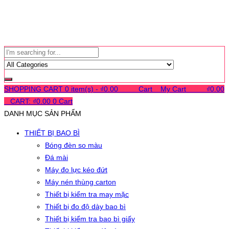
SHOPPING CART
0 item(s) -
₫
0.00
0
0
0
Cart
0
My Cart
0
0
0
₫
0.00
0
CART:
₫
0.00
0
Cart
DANH MỤC SẢN PHẨM
THIẾT BỊ BAO BÌ
Bóng đèn so màu
Đá mài
Máy đo lực kéo đứt
Máy nén thùng carton
Thiết bị kiểm tra may mặc
Thiết bị đo độ dày bao bì
Thiết bị kiểm tra bao bì giấy