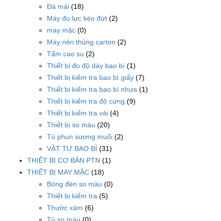
Đá mài
(18)
Máy đo lực kéo đứt
(2)
may mặc
(0)
Máy nén thùng carton
(2)
Tấm cao su
(2)
Thiết bị đo độ dày bao bì
(1)
Thiết bị kiểm tra bao bì giấy
(7)
Thiết bị kiểm tra bao bì nhựa
(1)
Thiết bị kiểm tra độ cứng
(9)
Thiết bị kiểm tra vải
(4)
Thiết bị so màu
(20)
Tủ phun sương muối
(2)
VẬT TƯ BAO BÌ
(31)
THIẾT BỊ CƠ BẢN PTN
(1)
THIẾT BỊ MAY MẶC
(18)
Bóng đèn so màu
(0)
Thiết bị kiểm tra
(5)
Thước xám
(6)
Tủ so màu
(0)