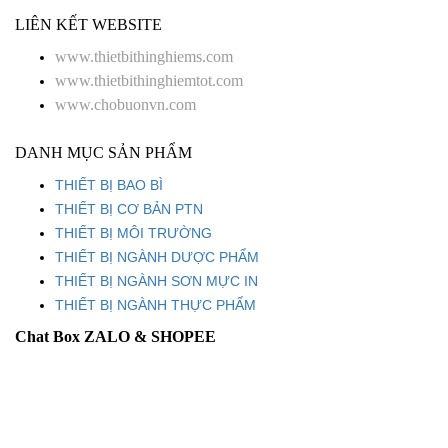
LIÊN KẾT WEBSITE
www.thietbithinghiems.com
www.thietbithinghiemtot.com
www.chobuonvn.com
DANH MỤC SẢN PHẨM
THIẾT BỊ BAO BÌ
THIẾT BỊ CƠ BẢN PTN
THIẾT BỊ MÔI TRƯỜNG
THIẾT BỊ NGÀNH DƯỢC PHẨM
THIẾT BỊ NGÀNH SƠN MỰC IN
THIẾT BỊ NGÀNH THỰC PHẨM
Chat Box ZALO & SHOPEE