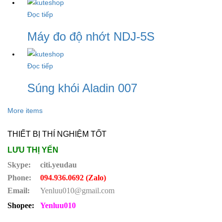
Đọc tiếp
Máy đo độ nhớt NDJ-5S
Đọc tiếp
Súng khói Aladin 007
More items
THIẾT BỊ THÍ NGHIỆM TỐT
LƯU THỊ YẾN
Skype:
citi.yeudau
Phone:
094.936.0692 (Zalo)
Email:
Yenluu010@gmail.com
Shopee:
Yenluu010