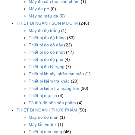
Máy đo cấu trúc sản phẩm
(1)
Máy đo pH
(0)
Máy so màu da
(0)
THIẾT BỊ NGÀNH SƠN MỰC IN
(246)
Máy đo độ trắng
(1)
Thiết bị đo độ bóng
(33)
Thiết bị đo độ dày
(22)
Thiết bị đo độ nhớt
(47)
Thiết bị đo độ phủ
(4)
Thiết bị đo tỷ trọng
(7)
Thiết bị khuấy, phân tán mẫu
(1)
Thiết bị kiểm tra khác
(29)
Thiết bị kiểm tra màng film
(90)
Thiết bị mực in
(4)
Tủ thử độ bền sản phẩm
(4)
THIẾT BỊ NGÀNH THỰC PHẨM
(50)
Máy đo độ mặn
(1)
Máy lắc Vortex
(1)
Thiết bị nhà hàng
(46)