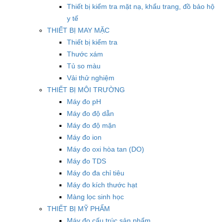
Thiết bị kiểm tra mặt nạ, khẩu trang, đồ bảo hộ
y tế
THIẾT BỊ MAY MẶC
Thiết bị kiểm tra
Thước xám
Tủ so màu
Vải thử nghiệm
THIẾT BỊ MÔI TRƯỜNG
Máy đo pH
Máy đo độ dẫn
Máy đo độ mặn
Máy đo ion
Máy đo oxi hòa tan (DO)
Máy đo TDS
Máy đo đa chỉ tiêu
Máy đo kích thước hạt
Màng lọc sinh học
THIẾT BỊ MỸ PHẨM
Máy đo cấu trúc sản phẩm