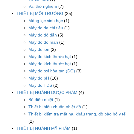
Vải thử nghiệm
(7)
THIẾT BỊ MÔI TRƯỜNG
(25)
Màng lọc sinh học
(1)
Máy đo đa chỉ tiêu
(1)
Máy đo độ dẫn
(5)
Máy đo độ mặn
(1)
Máy đo ion
(2)
Máy đo kích thước hạt
(1)
Máy đo kích thước hạt
(1)
Máy đo oxi hòa tan (DO)
(3)
Máy đo pH
(10)
Máy đo TDS
(2)
THIẾT BỊ NGÀNH DƯỢC PHẨM
(4)
Bể điều nhiệt
(1)
Thiết bị hiệu chuẩn nhiệt độ
(1)
Thiết bị kiểm tra mặt nạ, khẩu trang, đồ bảo hộ y tế
(2)
THIẾT BỊ NGÀNH MỸ PHẨM
(1)