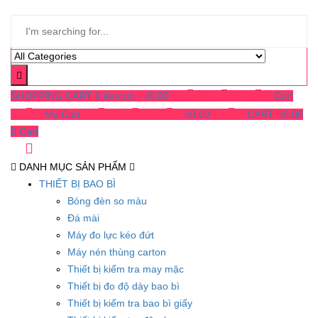
SHOPPING CART
0 item(s) -
₫
0.00
0
0
0
Cart
0
My Cart
0
0
0
₫
0.00
0
CART:
₫
0.00
0
Cart
DANH MỤC SẢN PHẨM
THIẾT BỊ BAO BÌ
Bóng đèn so màu
Đá mài
Máy đo lực kéo đứt
Máy nén thùng carton
Thiết bị kiểm tra may mặc
Thiết bị đo độ dày bao bì
Thiết bị kiểm tra bao bì giấy