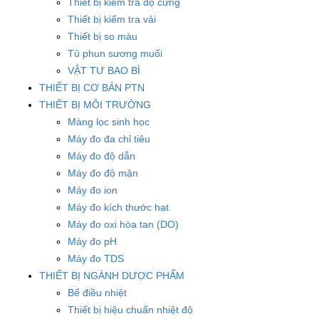
Thiết bị kiểm tra độ cứng
Thiết bị kiểm tra vải
Thiết bị so màu
Tủ phun sương muối
VẬT TƯ BAO BÌ
THIẾT BỊ CƠ BẢN PTN
THIẾT BỊ MÔI TRƯỜNG
Màng lọc sinh học
Máy đo đa chỉ tiêu
Máy đo độ dẫn
Máy đo độ mặn
Máy đo ion
Máy đo kích thước hạt
Máy đo oxi hòa tan (DO)
Máy đo pH
Máy đo TDS
THIẾT BỊ NGÀNH DƯỢC PHẨM
Bể điều nhiệt
Thiết bị hiệu chuẩn nhiệt độ