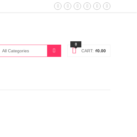
0
CART:
₫
0.00