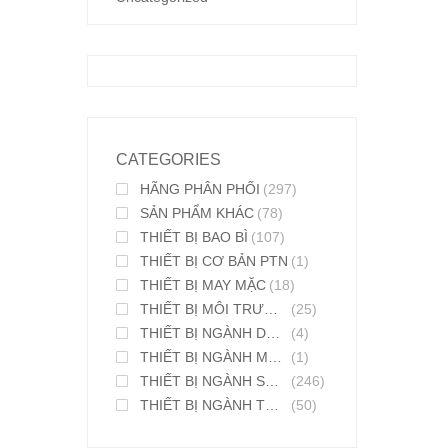
CATEGORIES
HÃNG PHÂN PHỐI
(297)
SẢN PHẨM KHÁC
(78)
THIẾT BỊ BAO BÌ
(107)
THIẾT BỊ CƠ BẢN PTN
(1)
THIẾT BỊ MAY MẶC
(18)
THIẾT BỊ MÔI TRƯỜNG
(25)
THIẾT BỊ NGÀNH DƯỢC PHẨM
(4)
THIẾT BỊ NGÀNH MỸ PHẨM
(1)
THIẾT BỊ NGÀNH SƠN MỰC IN
(246)
THIẾT BỊ NGÀNH THỰC PHẨM
(50)