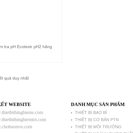
ểm tra pH Ecotestr pH2 hãng
Đọc tiếp
kết quả duy nhất
KẾT WEBSITE
DANH MỤC SẢN PHẨM
thietbithinghiems.com
THIẾT BỊ BAO BÌ
thietbithinghiemtot.com
THIẾT BỊ CƠ BẢN PTN
chobuonvn.com
THIẾT BỊ MÔI TRƯỜNG