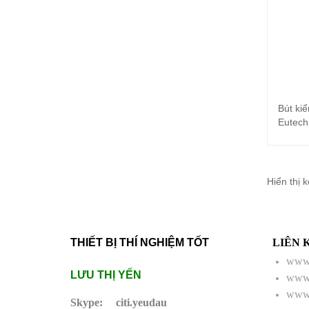
Bút ki
Eutech
Hiển thị 
THIẾT BỊ THÍ NGHIỆM TỐT
LIÊN 
www.
LƯU THỊ YẾN
www.
www.
Skype:
citi.yeudau