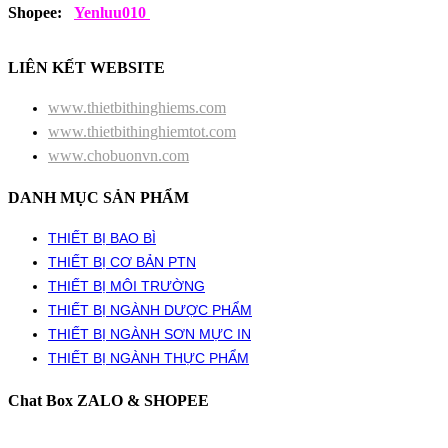
Shopee:
Yenluu010
LIÊN KẾT WEBSITE
www.thietbithinghiems.com
www.thietbithinghiemtot.com
www.chobuonvn.com
DANH MỤC SẢN PHẨM
THIẾT BỊ BAO BÌ
THIẾT BỊ CƠ BẢN PTN
THIẾT BỊ MÔI TRƯỜNG
THIẾT BỊ NGÀNH DƯỢC PHẨM
THIẾT BỊ NGÀNH SƠN MỰC IN
THIẾT BỊ NGÀNH THỰC PHẨM
Chat Box ZALO & SHOPEE