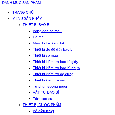
DANH MỤC SẢN PHẨM
TRANG CHỦ
MENU SẢN PHẨM
THIẾT BỊ BAO BÌ
Bóng đèn so màu
Đá mài
Máy đo lực kéo đứt
Thiết bị đo độ dày bao bì
Thiết bị so màu
Thiết bị kiểm tra bao bì giấy
Thiết bị kiểm tra bao bì nhựa
Thiết bị kiểm tra độ cứng
Thiết bị kiểm tra vải
Tủ phun sương muối
VẬT TƯ BAO BÌ
Tấm cao su
THIẾT BỊ DƯỢC PHẨM
Bể điều nhiệt