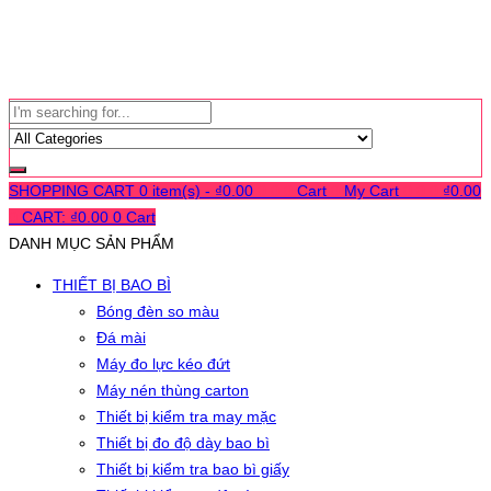
SHOPPING CART
0 item(s) -
₫
0.00
0
0
0
Cart
0
My Cart
0
0
0
₫
0.00
0
CART:
₫
0.00
0
Cart
DANH MỤC SẢN PHẨM
THIẾT BỊ BAO BÌ
Bóng đèn so màu
Đá mài
Máy đo lực kéo đứt
Máy nén thùng carton
Thiết bị kiểm tra may mặc
Thiết bị đo độ dày bao bì
Thiết bị kiểm tra bao bì giấy