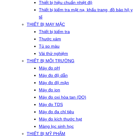
Thiết bị hiệu chuẩn nhiệt độ
Thiết bị kiểm tra mặt nạ, khẩu trang, đồ bảo hộ y
tế
THIẾT BỊ MAY MẶC
Thiết bị kiểm tra
Thước xám
Tủ so màu
Vải thử nghiệm
THIẾT BỊ MÔI TRƯỜNG
Máy đo pH
Máy đo độ dẫn
Máy đo độ mặn
Máy đo ion
Máy đo oxi hòa tan (DO)
Máy đo TDS
Máy đo đa chỉ tiêu
Máy đo kích thước hạt
Màng lọc sinh học
THIẾT BỊ MỸ PHẨM