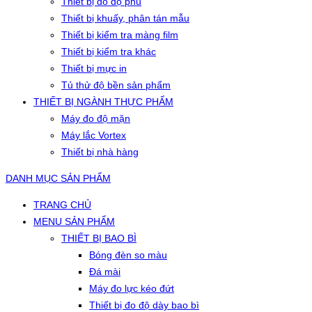
Thiết bị đo độ phủ
Thiết bị khuấy, phân tán mẫu
Thiết bị kiểm tra màng film
Thiết bị kiểm tra khác
Thiết bị mực in
Tủ thử độ bền sản phẩm
THIẾT BỊ NGÀNH THỰC PHẨM
Máy đo độ mặn
Máy lắc Vortex
Thiết bị nhà hàng
DANH MỤC SẢN PHẨM
TRANG CHỦ
MENU SẢN PHẨM
THIẾT BỊ BAO BÌ
Bóng đèn so màu
Đá mài
Máy đo lực kéo đứt
Thiết bị đo độ dày bao bì