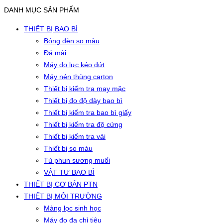
DANH MỤC SẢN PHẨM
THIẾT BỊ BAO BÌ
Bóng đèn so màu
Đá mài
Máy đo lực kéo đứt
Máy nén thùng carton
Thiết bị kiểm tra may mặc
Thiết bị đo độ dày bao bì
Thiết bị kiểm tra bao bì giấy
Thiết bị kiểm tra độ cứng
Thiết bị kiểm tra vải
Thiết bị so màu
Tủ phun sương muối
VẬT TƯ BAO BÌ
THIẾT BỊ CƠ BẢN PTN
THIẾT BỊ MÔI TRƯỜNG
Màng lọc sinh học
Máy đo đa chỉ tiêu