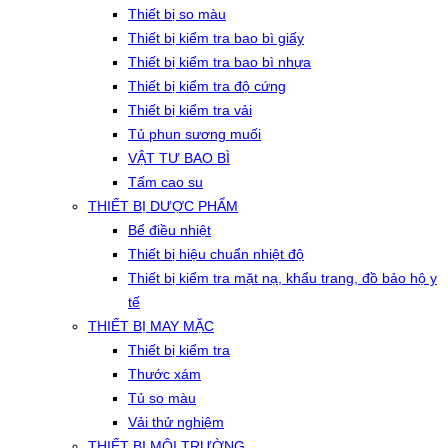
Thiết bị so màu
Thiết bị kiểm tra bao bì giấy
Thiết bị kiểm tra bao bì nhựa
Thiết bị kiểm tra độ cứng
Thiết bị kiểm tra vải
Tủ phun sương muối
VẬT TƯ BAO BÌ
Tấm cao su
THIẾT BỊ DƯỢC PHẨM
Bể điều nhiệt
Thiết bị hiệu chuẩn nhiệt độ
Thiết bị kiểm tra mặt nạ, khẩu trang, đồ bảo hộ y
tế
THIẾT BỊ MAY MẶC
Thiết bị kiểm tra
Thước xám
Tủ so màu
Vải thử nghiệm
THIẾT BỊ MÔI TRƯỜNG