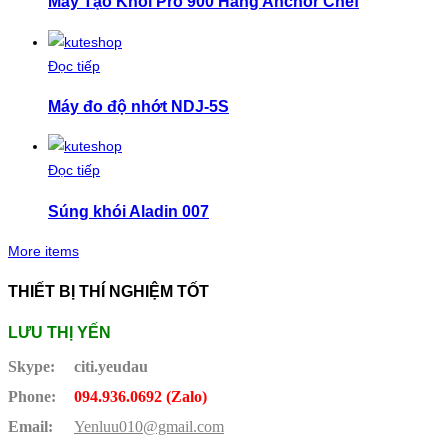
Máy Tạo Khói Pro 900 Hãng Anchor Chef
Đọc tiếp
Máy đo độ nhớt NDJ-5S
Đọc tiếp
Súng khói Aladin 007
More items
THIẾT BỊ THÍ NGHIỆM TỐT
LƯU THỊ YẾN
Skype:
citi.yeudau
Phone:
094.936.0692 (Zalo)
Email:
Yenluu010@gmail.com