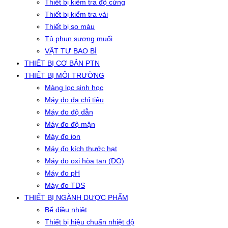
Thiết bị kiểm tra độ cứng
Thiết bị kiểm tra vải
Thiết bị so màu
Tủ phun sương muối
VẬT TƯ BAO BÌ
THIẾT BỊ CƠ BẢN PTN
THIẾT BỊ MÔI TRƯỜNG
Màng lọc sinh học
Máy đo đa chỉ tiêu
Máy đo độ dẫn
Máy đo độ mặn
Máy đo ion
Máy đo kích thước hạt
Máy đo oxi hòa tan (DO)
Máy đo pH
Máy đo TDS
THIẾT BỊ NGÀNH DƯỢC PHẨM
Bể điều nhiệt
Thiết bị hiệu chuẩn nhiệt độ