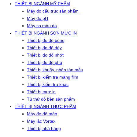
THIẾT BỊ NGÀNH MỸ PHẨM
Máy đo cấu trúc sản phẩm
Máy đo pH
Máy so màu da
THIẾT BỊ NGÀNH SƠN MỰC IN
Thiết bị đo độ bóng
Thiết bị đo độ dày
Thiết bị đo độ nhớt
Thiết bị đo độ phủ
Thiết bị khuấy, phân tán mẫu
Thiết bị kiểm tra màng film
Thiết bị kiểm tra khác
Thiết bị mực in
Tủ thử độ bền sản phẩm
THIẾT BỊ NGÀNH THỰC PHẨM
Máy đo độ mặn
Máy lắc Vortex
Thiết bị nhà hàng