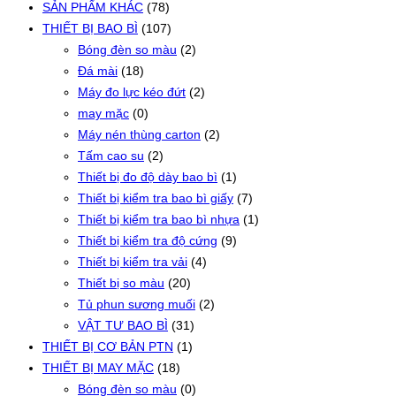
SẢN PHẨM KHÁC
(78)
THIẾT BỊ BAO BÌ
(107)
Bóng đèn so màu
(2)
Đá mài
(18)
Máy đo lực kéo đứt
(2)
may mặc
(0)
Máy nén thùng carton
(2)
Tấm cao su
(2)
Thiết bị đo độ dày bao bì
(1)
Thiết bị kiểm tra bao bì giấy
(7)
Thiết bị kiểm tra bao bì nhựa
(1)
Thiết bị kiểm tra độ cứng
(9)
Thiết bị kiểm tra vải
(4)
Thiết bị so màu
(20)
Tủ phun sương muối
(2)
VẬT TƯ BAO BÌ
(31)
THIẾT BỊ CƠ BẢN PTN
(1)
THIẾT BỊ MAY MẶC
(18)
Bóng đèn so màu
(0)