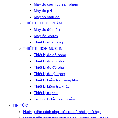
Máy đo cấu trúc sản phẩm
Máy đo pH
Máy so màu da
THIẾT BỊ THỰC PHẨM
Máy đo độ mặn
Máy lắc Vortex
Thiết bị nhà hàng
THIẾT BỊ SƠN MỰC IN
Thiết bị đo độ bóng
Thiết bị đo độ nhớt
Thiết bị đo độ phủ
Thiết bị đo tỷ trọng
Thiết bị kiểm tra màng film
Thiết bị kiểm tra khác
Thiết bị mực in
Tủ thử độ bền sản phẩm
TIN TỨC
Hướng dẫn cách chọn cốc đo độ nhớt phù hợp