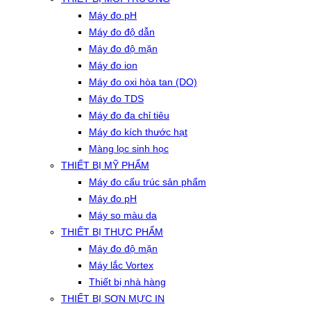
Máy đo pH
Máy đo độ dẫn
Máy đo độ mặn
Máy đo ion
Máy đo oxi hòa tan (DO)
Máy đo TDS
Máy đo đa chỉ tiêu
Máy đo kích thước hạt
Màng lọc sinh học
THIẾT BỊ MỸ PHẨM
Máy đo cấu trúc sản phẩm
Máy đo pH
Máy so màu da
THIẾT BỊ THỰC PHẨM
Máy đo độ mặn
Máy lắc Vortex
Thiết bị nhà hàng
THIẾT BỊ SƠN MỰC IN