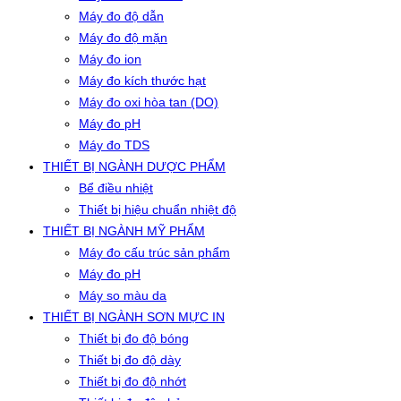
Máy đo độ dẫn
Máy đo độ mặn
Máy đo ion
Máy đo kích thước hạt
Máy đo oxi hòa tan (DO)
Máy đo pH
Máy đo TDS
THIẾT BỊ NGÀNH DƯỢC PHẨM
Bể điều nhiệt
Thiết bị hiệu chuẩn nhiệt độ
THIẾT BỊ NGÀNH MỸ PHẨM
Máy đo cấu trúc sản phẩm
Máy đo pH
Máy so màu da
THIẾT BỊ NGÀNH SƠN MỰC IN
Thiết bị đo độ bóng
Thiết bị đo độ dày
Thiết bị đo độ nhớt