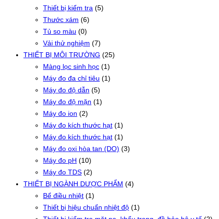
Thiết bị kiểm tra
(5)
Thước xám
(6)
Tủ so màu
(0)
Vải thử nghiệm
(7)
THIẾT BỊ MÔI TRƯỜNG
(25)
Màng lọc sinh học
(1)
Máy đo đa chỉ tiêu
(1)
Máy đo độ dẫn
(5)
Máy đo độ mặn
(1)
Máy đo ion
(2)
Máy đo kích thước hạt
(1)
Máy đo kích thước hạt
(1)
Máy đo oxi hòa tan (DO)
(3)
Máy đo pH
(10)
Máy đo TDS
(2)
THIẾT BỊ NGÀNH DƯỢC PHẨM
(4)
Bể điều nhiệt
(1)
Thiết bị hiệu chuẩn nhiệt độ
(1)