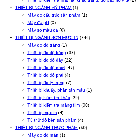
Thiết bị kiểm tra mặt nạ, khẩu trang, đồ bảo hộ y tế
(2)
THIẾT BỊ NGÀNH MỸ PHẨM
(1)
Máy đo cấu trúc sản phẩm
(1)
Máy đo pH
(0)
Máy so màu da
(0)
THIẾT BỊ NGÀNH SƠN MỰC IN
(246)
Máy đo độ trắng
(1)
Thiết bị đo độ bóng
(33)
Thiết bị đo độ dày
(22)
Thiết bị đo độ nhớt
(47)
Thiết bị đo độ phủ
(4)
Thiết bị đo tỷ trọng
(7)
Thiết bị khuấy, phân tán mẫu
(1)
Thiết bị kiểm tra khác
(29)
Thiết bị kiểm tra màng film
(90)
Thiết bị mực in
(4)
Tủ thử độ bền sản phẩm
(4)
THIẾT BỊ NGÀNH THỰC PHẨM
(50)
Máy đo độ mặn
(1)