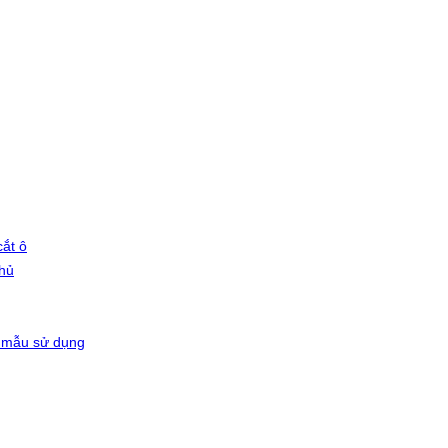
ắt ô
phủ
 mẫu sử dụng