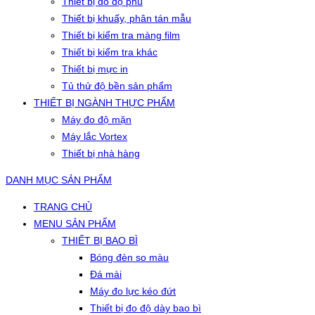
Thiết bị đo độ phủ
Thiết bị khuấy, phân tán mẫu
Thiết bị kiểm tra màng film
Thiết bị kiểm tra khác
Thiết bị mực in
Tủ thử độ bền sản phẩm
THIẾT BỊ NGÀNH THỰC PHẨM
Máy đo độ mặn
Máy lắc Vortex
Thiết bị nhà hàng
DANH MỤC SẢN PHẨM
TRANG CHỦ
MENU SẢN PHẨM
THIẾT BỊ BAO BÌ
Bóng đèn so màu
Đá mài
Máy đo lực kéo đứt
Thiết bị đo độ dày bao bì