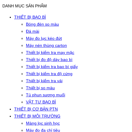
DANH MỤC SẢN PHẨM
THIẾT BỊ BAO BÌ
Bóng đèn so màu
Đá mài
Máy đo lực kéo đứt
Máy nén thùng carton
Thiết bị kiểm tra may mặc
Thiết bị đo độ dày bao bì
Thiết bị kiểm tra bao bì giấy
Thiết bị kiểm tra độ cứng
Thiết bị kiểm tra vải
Thiết bị so màu
Tủ phun sương muối
VẬT TƯ BAO BÌ
THIẾT BỊ CƠ BẢN PTN
THIẾT BỊ MÔI TRƯỜNG
Màng lọc sinh học
Máy đo đa chỉ tiêu