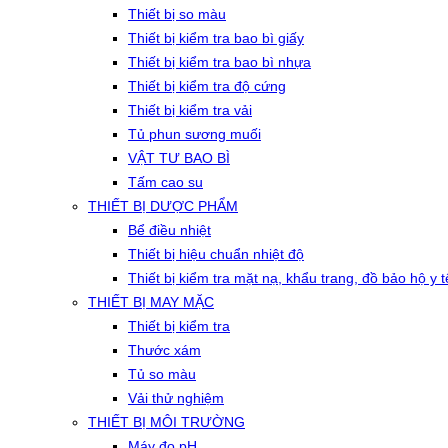
Thiết bị so màu
Thiết bị kiểm tra bao bì giấy
Thiết bị kiểm tra bao bì nhựa
Thiết bị kiểm tra độ cứng
Thiết bị kiểm tra vải
Tủ phun sương muối
VẬT TƯ BAO BÌ
Tấm cao su
THIẾT BỊ DƯỢC PHẨM
Bể điều nhiệt
Thiết bị hiệu chuẩn nhiệt độ
Thiết bị kiểm tra mặt nạ, khẩu trang, đồ bảo hộ y t
THIẾT BỊ MAY MẶC
Thiết bị kiểm tra
Thước xám
Tủ so màu
Vải thử nghiệm
THIẾT BỊ MÔI TRƯỜNG
Máy đo pH