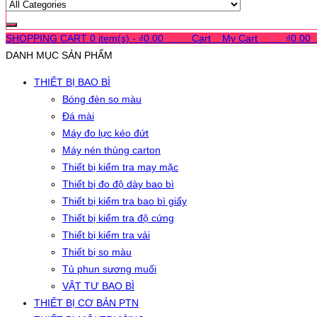
SHOPPING CART
0 item(s) -
₫
0.00
0
0
0
Cart
0
My Cart
0
0
0
₫
0.00
DANH MỤC SẢN PHẨM
THIẾT BỊ BAO BÌ
Bóng đèn so màu
Đá mài
Máy đo lực kéo đứt
Máy nén thùng carton
Thiết bị kiểm tra may mặc
Thiết bị đo độ dày bao bì
Thiết bị kiểm tra bao bì giấy
Thiết bị kiểm tra độ cứng
Thiết bị kiểm tra vải
Thiết bị so màu
Tủ phun sương muối
VẬT TƯ BAO BÌ
THIẾT BỊ CƠ BẢN PTN