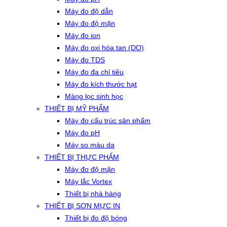
Máy đo độ dẫn
Máy đo độ mặn
Máy đo ion
Máy đo oxi hòa tan (DO)
Máy đo TDS
Máy đo đa chỉ tiêu
Máy đo kích thước hạt
Màng lọc sinh học
THIẾT BỊ MỸ PHẨM
Máy đo cấu trúc sản phẩm
Máy đo pH
Máy so màu da
THIẾT BỊ THỰC PHẨM
Máy đo độ mặn
Máy lắc Vortex
Thiết bị nhà hàng
THIẾT BỊ SƠN MỰC IN
Thiết bị đo độ bóng