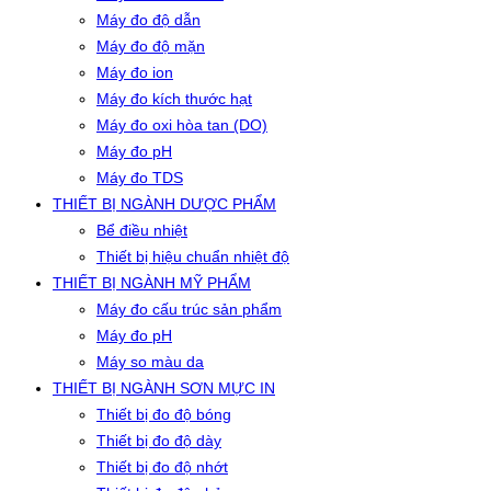
Máy đo độ dẫn
Máy đo độ mặn
Máy đo ion
Máy đo kích thước hạt
Máy đo oxi hòa tan (DO)
Máy đo pH
Máy đo TDS
THIẾT BỊ NGÀNH DƯỢC PHẨM
Bể điều nhiệt
Thiết bị hiệu chuẩn nhiệt độ
THIẾT BỊ NGÀNH MỸ PHẨM
Máy đo cấu trúc sản phẩm
Máy đo pH
Máy so màu da
THIẾT BỊ NGÀNH SƠN MỰC IN
Thiết bị đo độ bóng
Thiết bị đo độ dày
Thiết bị đo độ nhớt