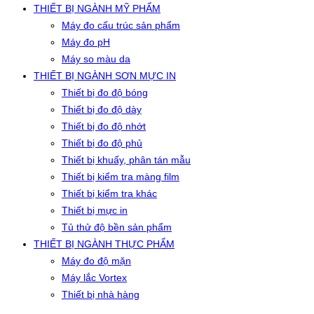
THIẾT BỊ NGÀNH MỸ PHẨM
Máy đo cấu trúc sản phẩm
Máy đo pH
Máy so màu da
THIẾT BỊ NGÀNH SƠN MỰC IN
Thiết bị đo độ bóng
Thiết bị đo độ dày
Thiết bị đo độ nhớt
Thiết bị đo độ phủ
Thiết bị khuấy, phân tán mẫu
Thiết bị kiểm tra màng film
Thiết bị kiểm tra khác
Thiết bị mực in
Tủ thử độ bền sản phẩm
THIẾT BỊ NGÀNH THỰC PHẨM
Máy đo độ mặn
Máy lắc Vortex
Thiết bị nhà hàng