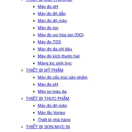
Máy đo pH
Máy đo độ dẫn
Máy đo độ mặn
Máy đo ion
Máy đo oxi hòa tan (DO)
Máy đo TDS
Máy đo đa chỉ tiêu
Máy đo kích thước hạt
Màng lọc sinh học
THIẾT BỊ MỸ PHẨM
Máy đo cấu trúc sản phẩm
Máy đo pH
Máy so màu da
THIẾT BỊ THỰC PHẨM
Máy đo độ mặn
Máy lắc Vortex
Thiết bị nhà hàng
THIẾT BỊ SƠN MỰC IN