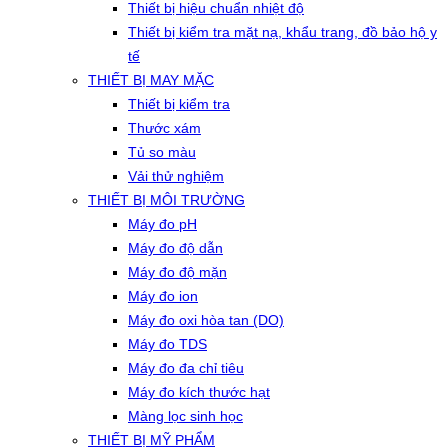
Thiết bị hiệu chuẩn nhiệt độ
Thiết bị kiểm tra mặt nạ, khẩu trang, đồ bảo hộ y
tế
THIẾT BỊ MAY MẶC
Thiết bị kiểm tra
Thước xám
Tủ so màu
Vải thử nghiệm
THIẾT BỊ MÔI TRƯỜNG
Máy đo pH
Máy đo độ dẫn
Máy đo độ mặn
Máy đo ion
Máy đo oxi hòa tan (DO)
Máy đo TDS
Máy đo đa chỉ tiêu
Máy đo kích thước hạt
Màng lọc sinh học
THIẾT BỊ MỸ PHẨM