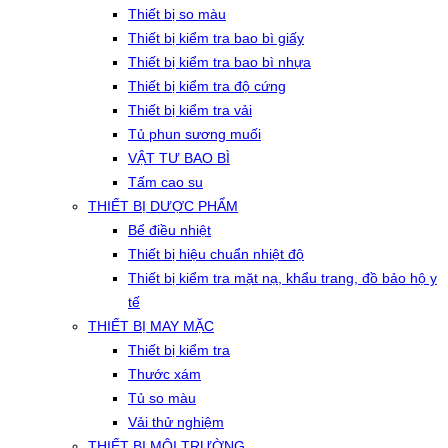
Thiết bị so màu
Thiết bị kiểm tra bao bì giấy
Thiết bị kiểm tra bao bì nhựa
Thiết bị kiểm tra độ cứng
Thiết bị kiểm tra vải
Tủ phun sương muối
VẬT TƯ BAO BÌ
Tấm cao su
THIẾT BỊ DƯỢC PHẨM
Bể điều nhiệt
Thiết bị hiệu chuẩn nhiệt độ
Thiết bị kiểm tra mặt nạ, khẩu trang, đồ bảo hộ y
tế
THIẾT BỊ MAY MẶC
Thiết bị kiểm tra
Thước xám
Tủ so màu
Vải thử nghiệm
THIẾT BỊ MÔI TRƯỜNG