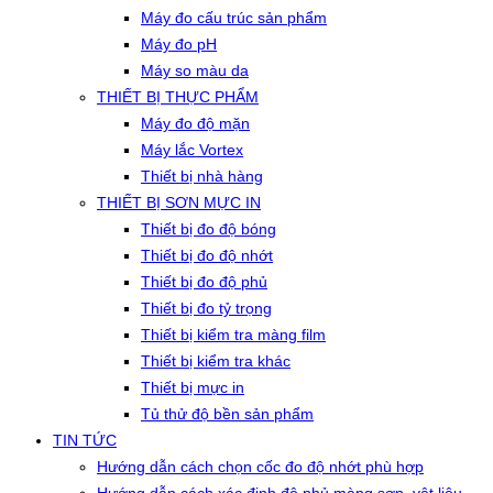
Máy đo cấu trúc sản phẩm
Máy đo pH
Máy so màu da
THIẾT BỊ THỰC PHẨM
Máy đo độ mặn
Máy lắc Vortex
Thiết bị nhà hàng
THIẾT BỊ SƠN MỰC IN
Thiết bị đo độ bóng
Thiết bị đo độ nhớt
Thiết bị đo độ phủ
Thiết bị đo tỷ trọng
Thiết bị kiểm tra màng film
Thiết bị kiểm tra khác
Thiết bị mực in
Tủ thử độ bền sản phẩm
TIN TỨC
Hướng dẫn cách chọn cốc đo độ nhớt phù hợp