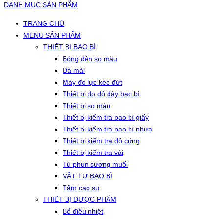
DANH MỤC SẢN PHẨM
TRANG CHỦ
MENU SẢN PHẨM
THIẾT BỊ BAO BÌ
Bóng đèn so màu
Đá mài
Máy đo lực kéo đứt
Thiết bị đo độ dày bao bì
Thiết bị so màu
Thiết bị kiểm tra bao bì giấy
Thiết bị kiểm tra bao bì nhựa
Thiết bị kiểm tra độ cứng
Thiết bị kiểm tra vải
Tủ phun sương muối
VẬT TƯ BAO BÌ
Tấm cao su
THIẾT BỊ DƯỢC PHẨM
Bể điều nhiệt