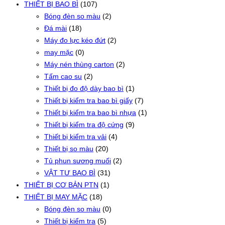
THIẾT BỊ BAO BÌ
(107)
Bóng đèn so màu
(2)
Đá mài
(18)
Máy đo lực kéo đứt
(2)
may mặc
(0)
Máy nén thùng carton
(2)
Tấm cao su
(2)
Thiết bị đo độ dày bao bì
(1)
Thiết bị kiểm tra bao bì giấy
(7)
Thiết bị kiểm tra bao bì nhựa
(1)
Thiết bị kiểm tra độ cứng
(9)
Thiết bị kiểm tra vải
(4)
Thiết bị so màu
(20)
Tủ phun sương muối
(2)
VẬT TƯ BAO BÌ
(31)
THIẾT BỊ CƠ BẢN PTN
(1)
THIẾT BỊ MAY MẶC
(18)
Bóng đèn so màu
(0)
Thiết bị kiểm tra
(5)