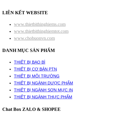
LIÊN KẾT WEBSITE
www.thietbithinghiems.com
www.thietbithinghiemtot.com
www.chobuonvn.com
DANH MỤC SẢN PHẨM
THIẾT BỊ BAO BÌ
THIẾT BỊ CƠ BẢN PTN
THIẾT BỊ MÔI TRƯỜNG
THIẾT BỊ NGÀNH DƯỢC PHẨM
THIẾT BỊ NGÀNH SƠN MỰC IN
THIẾT BỊ NGÀNH THỰC PHẨM
Chat Box ZALO & SHOPEE