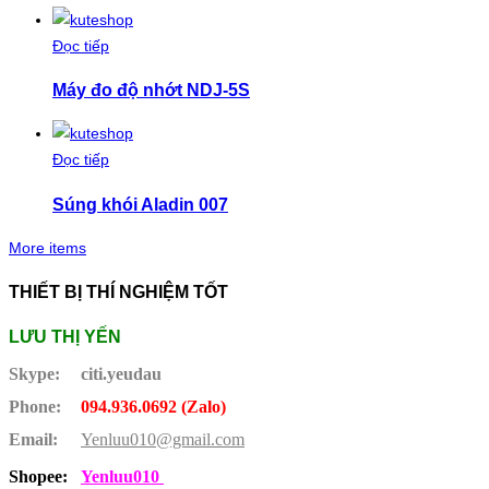
Đọc tiếp
Máy đo độ nhớt NDJ-5S
Đọc tiếp
Súng khói Aladin 007
More items
THIẾT BỊ THÍ NGHIỆM TỐT
LƯU THỊ YẾN
Skype:
citi.yeudau
Phone:
094.936.0692 (Zalo)
Email:
Yenluu010@gmail.com
Shopee:
Yenluu010