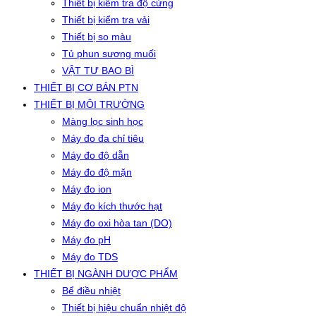
Thiết bị kiểm tra độ cứng
Thiết bị kiểm tra vải
Thiết bị so màu
Tủ phun sương muối
VẬT TƯ BAO BÌ
THIẾT BỊ CƠ BẢN PTN
THIẾT BỊ MÔI TRƯỜNG
Màng lọc sinh học
Máy đo đa chỉ tiêu
Máy đo độ dẫn
Máy đo độ mặn
Máy đo ion
Máy đo kích thước hạt
Máy đo oxi hòa tan (DO)
Máy đo pH
Máy đo TDS
THIẾT BỊ NGÀNH DƯỢC PHẨM
Bể điều nhiệt
Thiết bị hiệu chuẩn nhiệt độ