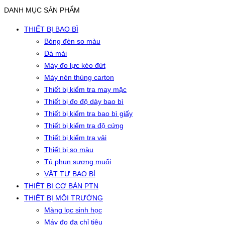
DANH MỤC SẢN PHẨM
THIẾT BỊ BAO BÌ
Bóng đèn so màu
Đá mài
Máy đo lực kéo đứt
Máy nén thùng carton
Thiết bị kiểm tra may mặc
Thiết bị đo độ dày bao bì
Thiết bị kiểm tra bao bì giấy
Thiết bị kiểm tra độ cứng
Thiết bị kiểm tra vải
Thiết bị so màu
Tủ phun sương muối
VẬT TƯ BAO BÌ
THIẾT BỊ CƠ BẢN PTN
THIẾT BỊ MÔI TRƯỜNG
Màng lọc sinh học
Máy đo đa chỉ tiêu