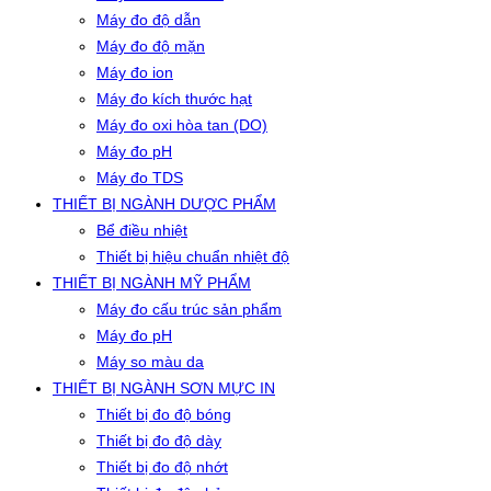
Máy đo độ dẫn
Máy đo độ mặn
Máy đo ion
Máy đo kích thước hạt
Máy đo oxi hòa tan (DO)
Máy đo pH
Máy đo TDS
THIẾT BỊ NGÀNH DƯỢC PHẨM
Bể điều nhiệt
Thiết bị hiệu chuẩn nhiệt độ
THIẾT BỊ NGÀNH MỸ PHẨM
Máy đo cấu trúc sản phẩm
Máy đo pH
Máy so màu da
THIẾT BỊ NGÀNH SƠN MỰC IN
Thiết bị đo độ bóng
Thiết bị đo độ dày
Thiết bị đo độ nhớt