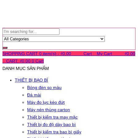
SHOPPING CART
0 item(s) -
₫
0.00
0
0
0
Cart
0
My Cart
0
0
0
₫
0.00
0
CART:
₫
0.00
0
Cart
DANH MỤC SẢN PHẨM
THIẾT BỊ BAO BÌ
Bóng đèn so màu
Đá mài
Máy đo lực kéo đứt
Máy nén thùng carton
Thiết bị kiểm tra may mặc
Thiết bị đo độ dày bao bì
Thiết bị kiểm tra bao bì giấy