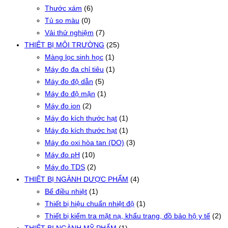
Thước xám
(6)
Tủ so màu
(0)
Vải thử nghiệm
(7)
THIẾT BỊ MÔI TRƯỜNG
(25)
Màng lọc sinh học
(1)
Máy đo đa chỉ tiêu
(1)
Máy đo độ dẫn
(5)
Máy đo độ mặn
(1)
Máy đo ion
(2)
Máy đo kích thước hạt
(1)
Máy đo kích thước hạt
(1)
Máy đo oxi hòa tan (DO)
(3)
Máy đo pH
(10)
Máy đo TDS
(2)
THIẾT BỊ NGÀNH DƯỢC PHẨM
(4)
Bể điều nhiệt
(1)
Thiết bị hiệu chuẩn nhiệt độ
(1)
Thiết bị kiểm tra mặt nạ, khẩu trang, đồ bảo hộ y tế
(2)