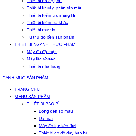
Thiết bị đo độ phủ
Thiết bị khuấy, phân tán mẫu
Thiết bị kiểm tra màng film
Thiết bị kiểm tra khác
Thiết bị mực in
Tủ thử độ bền sản phẩm
THIẾT BỊ NGÀNH THỰC PHẨM
Máy đo độ mặn
Máy lắc Vortex
Thiết bị nhà hàng
DANH MỤC SẢN PHẨM
TRANG CHỦ
MENU SẢN PHẨM
THIẾT BỊ BAO BÌ
Bóng đèn so màu
Đá mài
Máy đo lực kéo đứt
Thiết bị đo độ dày bao bì