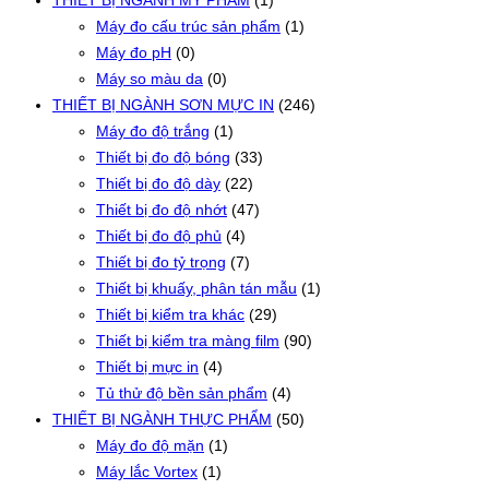
THIẾT BỊ NGÀNH MỸ PHẨM
(1)
Máy đo cấu trúc sản phẩm
(1)
Máy đo pH
(0)
Máy so màu da
(0)
THIẾT BỊ NGÀNH SƠN MỰC IN
(246)
Máy đo độ trắng
(1)
Thiết bị đo độ bóng
(33)
Thiết bị đo độ dày
(22)
Thiết bị đo độ nhớt
(47)
Thiết bị đo độ phủ
(4)
Thiết bị đo tỷ trọng
(7)
Thiết bị khuấy, phân tán mẫu
(1)
Thiết bị kiểm tra khác
(29)
Thiết bị kiểm tra màng film
(90)
Thiết bị mực in
(4)
Tủ thử độ bền sản phẩm
(4)
THIẾT BỊ NGÀNH THỰC PHẨM
(50)
Máy đo độ mặn
(1)
Máy lắc Vortex
(1)