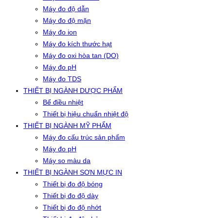
Máy đo độ dẫn
Máy đo độ mặn
Máy đo ion
Máy đo kích thước hạt
Máy đo oxi hòa tan (DO)
Máy đo pH
Máy đo TDS
THIẾT BỊ NGÀNH DƯỢC PHẨM
Bể điều nhiệt
Thiết bị hiệu chuẩn nhiệt độ
THIẾT BỊ NGÀNH MỸ PHẨM
Máy đo cấu trúc sản phẩm
Máy đo pH
Máy so màu da
THIẾT BỊ NGÀNH SƠN MỰC IN
Thiết bị đo độ bóng
Thiết bị đo độ dày
Thiết bị đo độ nhớt