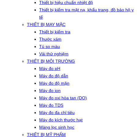
Thiết bị hiệu chuẩn nhiệt độ
Thiết bị kiểm tra mặt nạ, khẩu trang, đồ bảo hộ y
tế
THIẾT BỊ MAY MẶC
Thiết bị kiểm tra
Thước xám
Tủ so màu
Vải thử nghiệm
THIẾT BỊ MÔI TRƯỜNG
Máy đo pH
Máy đo độ dẫn
Máy đo độ mặn
Máy đo ion
Máy đo oxi hòa tan (DO)
Máy đo TDS
Máy đo đa chỉ tiêu
Máy đo kích thước hạt
Màng lọc sinh học
THIẾT BỊ MỸ PHẨM