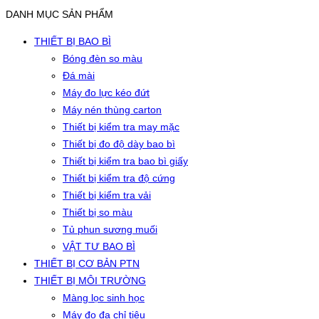
DANH MỤC SẢN PHẨM
THIẾT BỊ BAO BÌ
Bóng đèn so màu
Đá mài
Máy đo lực kéo đứt
Máy nén thùng carton
Thiết bị kiểm tra may mặc
Thiết bị đo độ dày bao bì
Thiết bị kiểm tra bao bì giấy
Thiết bị kiểm tra độ cứng
Thiết bị kiểm tra vải
Thiết bị so màu
Tủ phun sương muối
VẬT TƯ BAO BÌ
THIẾT BỊ CƠ BẢN PTN
THIẾT BỊ MÔI TRƯỜNG
Màng lọc sinh học
Máy đo đa chỉ tiêu