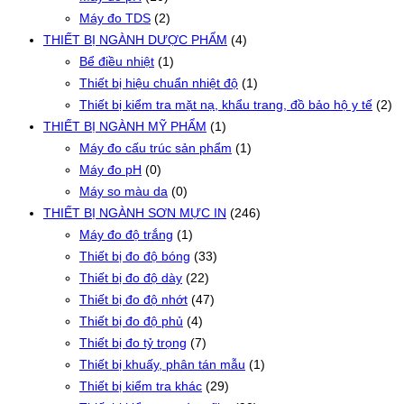
Máy đo TDS
(2)
THIẾT BỊ NGÀNH DƯỢC PHẨM
(4)
Bể điều nhiệt
(1)
Thiết bị hiệu chuẩn nhiệt độ
(1)
Thiết bị kiểm tra mặt nạ, khẩu trang, đồ bảo hộ y tế
(2)
THIẾT BỊ NGÀNH MỸ PHẨM
(1)
Máy đo cấu trúc sản phẩm
(1)
Máy đo pH
(0)
Máy so màu da
(0)
THIẾT BỊ NGÀNH SƠN MỰC IN
(246)
Máy đo độ trắng
(1)
Thiết bị đo độ bóng
(33)
Thiết bị đo độ dày
(22)
Thiết bị đo độ nhớt
(47)
Thiết bị đo độ phủ
(4)
Thiết bị đo tỷ trọng
(7)
Thiết bị khuấy, phân tán mẫu
(1)
Thiết bị kiểm tra khác
(29)