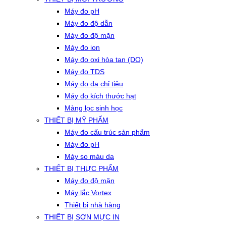
Máy đo pH
Máy đo độ dẫn
Máy đo độ mặn
Máy đo ion
Máy đo oxi hòa tan (DO)
Máy đo TDS
Máy đo đa chỉ tiêu
Máy đo kích thước hạt
Màng lọc sinh học
THIẾT BỊ MỸ PHẨM
Máy đo cấu trúc sản phẩm
Máy đo pH
Máy so màu da
THIẾT BỊ THỰC PHẨM
Máy đo độ mặn
Máy lắc Vortex
Thiết bị nhà hàng
THIẾT BỊ SƠN MỰC IN