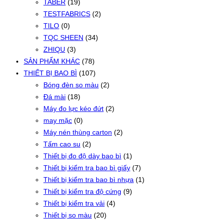
TABER
(19)
TESTFABRICS
(2)
TILO
(0)
TQC SHEEN
(34)
ZHIQU
(3)
SẢN PHẨM KHÁC
(78)
THIẾT BỊ BAO BÌ
(107)
Bóng đèn so màu
(2)
Đá mài
(18)
Máy đo lực kéo đứt
(2)
may mặc
(0)
Máy nén thùng carton
(2)
Tấm cao su
(2)
Thiết bị đo độ dày bao bì
(1)
Thiết bị kiểm tra bao bì giấy
(7)
Thiết bị kiểm tra bao bì nhựa
(1)
Thiết bị kiểm tra độ cứng
(9)
Thiết bị kiểm tra vải
(4)
Thiết bị so màu
(20)