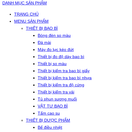
DANH MỤC SẢN PHẨM
TRANG CHỦ
MENU SẢN PHẨM
THIẾT BỊ BAO BÌ
Bóng đèn so màu
Đá mài
Máy đo lực kéo đứt
Thiết bị đo độ dày bao bì
Thiết bị so màu
Thiết bị kiểm tra bao bì giấy
Thiết bị kiểm tra bao bì nhựa
Thiết bị kiểm tra độ cứng
Thiết bị kiểm tra vải
Tủ phun sương muối
VẬT TƯ BAO BÌ
Tấm cao su
THIẾT BỊ DƯỢC PHẨM
Bể điều nhiệt