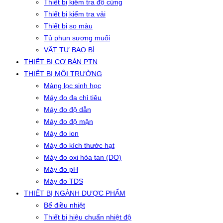
Thiết bị kiểm tra độ cứng
Thiết bị kiểm tra vải
Thiết bị so màu
Tủ phun sương muối
VẬT TƯ BAO BÌ
THIẾT BỊ CƠ BẢN PTN
THIẾT BỊ MÔI TRƯỜNG
Màng lọc sinh học
Máy đo đa chỉ tiêu
Máy đo độ dẫn
Máy đo độ mặn
Máy đo ion
Máy đo kích thước hạt
Máy đo oxi hòa tan (DO)
Máy đo pH
Máy đo TDS
THIẾT BỊ NGÀNH DƯỢC PHẨM
Bể điều nhiệt
Thiết bị hiệu chuẩn nhiệt độ