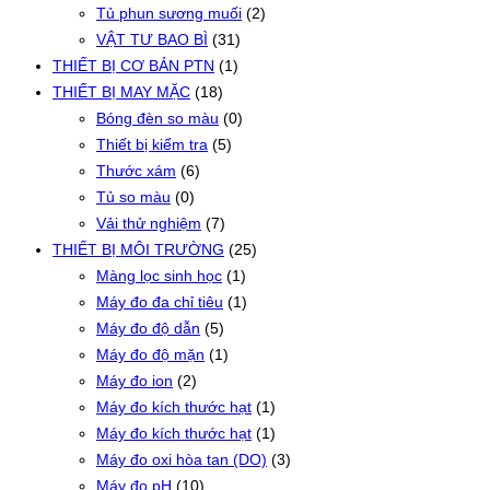
Tủ phun sương muối
(2)
VẬT TƯ BAO BÌ
(31)
THIẾT BỊ CƠ BẢN PTN
(1)
THIẾT BỊ MAY MẶC
(18)
Bóng đèn so màu
(0)
Thiết bị kiểm tra
(5)
Thước xám
(6)
Tủ so màu
(0)
Vải thử nghiệm
(7)
THIẾT BỊ MÔI TRƯỜNG
(25)
Màng lọc sinh học
(1)
Máy đo đa chỉ tiêu
(1)
Máy đo độ dẫn
(5)
Máy đo độ mặn
(1)
Máy đo ion
(2)
Máy đo kích thước hạt
(1)
Máy đo kích thước hạt
(1)
Máy đo oxi hòa tan (DO)
(3)
Máy đo pH
(10)