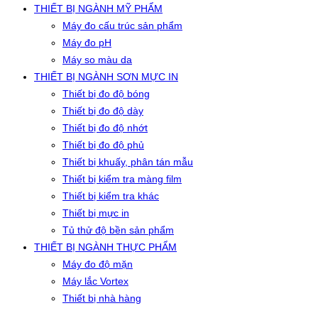
THIẾT BỊ NGÀNH MỸ PHẨM
Máy đo cấu trúc sản phẩm
Máy đo pH
Máy so màu da
THIẾT BỊ NGÀNH SƠN MỰC IN
Thiết bị đo độ bóng
Thiết bị đo độ dày
Thiết bị đo độ nhớt
Thiết bị đo độ phủ
Thiết bị khuấy, phân tán mẫu
Thiết bị kiểm tra màng film
Thiết bị kiểm tra khác
Thiết bị mực in
Tủ thử độ bền sản phẩm
THIẾT BỊ NGÀNH THỰC PHẨM
Máy đo độ mặn
Máy lắc Vortex
Thiết bị nhà hàng