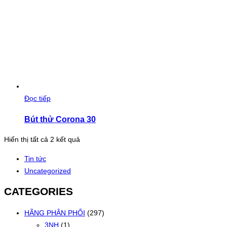
Đọc tiếp
Bút thử Corona 30
Đã
Hiển thị tất cả 2 kết quả
sắp
Tin tức
xếp
Uncategorized
theo
mới
CATEGORIES
nhất
HÃNG PHÂN PHỐI
(297)
3NH
(1)