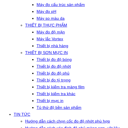
Máy đo cấu trúc sản phẩm
Máy đo pH
Máy so màu da
THIẾT BỊ THỰC PHẨM
Máy đo độ mặn
Máy lắc Vortex
Thiết bị nhà hàng
THIẾT BỊ SƠN MỰC IN
Thiết bị đo độ bóng
Thiết bị đo độ nhớt
Thiết bị đo độ phủ
Thiết bị đo tỷ trọng
Thiết bị kiểm tra màng film
Thiết bị kiểm tra khác
Thiết bị mực in
Tủ thử độ bền sản phẩm
TIN TỨC
Hướng dẫn cách chọn cốc đo độ nhớt phù hợp