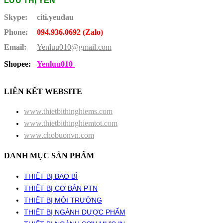
LƯU THỊ YẾN
Skype:
citi.yeudau
Phone:
094.936.0692 (Zalo)
Email:
Yenluu010@gmail.com
Shopee:
Yenluu010
LIÊN KẾT WEBSITE
www.thietbithinghiems.com
www.thietbithinghiemtot.com
www.chobuonvn.com
DANH MỤC SẢN PHẨM
THIẾT BỊ BAO BÌ
THIẾT BỊ CƠ BẢN PTN
THIẾT BỊ MÔI TRƯỜNG
THIẾT BỊ NGÀNH DƯỢC PHẨM