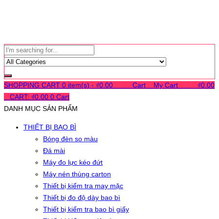
SHOPPING CART
0 item(s) -
₫
0.00
0
0
0
Cart
0
My Cart
0
0
0
₫
0.00
0
CART:
₫
0.00
0
Cart
DANH MỤC SẢN PHẨM
THIẾT BỊ BAO BÌ
Bóng đèn so màu
Đá mài
Máy đo lực kéo đứt
Máy nén thùng carton
Thiết bị kiểm tra may mặc
Thiết bị đo độ dày bao bì
Thiết bị kiểm tra bao bì giấy