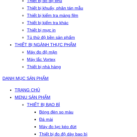
Thiết bị đo độ phủ
Thiết bị khuấy, phân tán mẫu
Thiết bị kiểm tra màng film
Thiết bị kiểm tra khác
Thiết bị mực in
Tủ thử độ bền sản phẩm
THIẾT BỊ NGÀNH THỰC PHẨM
Máy đo độ mặn
Máy lắc Vortex
Thiết bị nhà hàng
DANH MỤC SẢN PHẨM
TRANG CHỦ
MENU SẢN PHẨM
THIẾT BỊ BAO BÌ
Bóng đèn so màu
Đá mài
Máy đo lực kéo đứt
Thiết bị đo độ dày bao bì