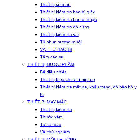
Thiết bị so màu
Thiết bị kiểm tra bao bì giấy
Thiết bị kiểm tra bao bì nhựa
Thiết bị kiểm tra độ cứng
Thiết bị kiểm tra vải
Tủ phun sương muối
VẬT TƯ BAO BÌ
Tấm cao su
THIẾT BỊ DƯỢC PHẨM
Bể điều nhiệt
Thiết bị hiệu chuẩn nhiệt độ
Thiết bị kiểm tra mặt nạ, khẩu trang, đồ bảo hộ y
tế
THIẾT BỊ MAY MẶC
Thiết bị kiểm tra
Thước xám
Tủ so màu
Vải thử nghiệm
THIẾT BỊ MÔI TRƯỜNG