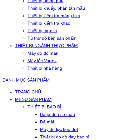
Thiết bị đo độ phủ
Thiết bị khuấy, phân tán mẫu
Thiết bị kiểm tra màng film
Thiết bị kiểm tra khác
Thiết bị mực in
Tủ thử độ bền sản phẩm
THIẾT BỊ NGÀNH THỰC PHẨM
Máy đo độ mặn
Máy lắc Vortex
Thiết bị nhà hàng
DANH MỤC SẢN PHẨM
TRANG CHỦ
MENU SẢN PHẨM
THIẾT BỊ BAO BÌ
Bóng đèn so màu
Đá mài
Máy đo lực kéo đứt
Thiết bị đo độ dày bao bì