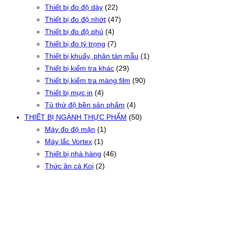
Thiết bị đo độ dày
(22)
Thiết bị đo độ nhớt
(47)
Thiết bị đo độ phủ
(4)
Thiết bị đo tỷ trọng
(7)
Thiết bị khuấy, phân tán mẫu
(1)
Thiết bị kiểm tra khác
(29)
Thiết bị kiểm tra màng film
(90)
Thiết bị mực in
(4)
Tủ thử độ bền sản phẩm
(4)
THIẾT BỊ NGÀNH THỰC PHẨM
(50)
Máy đo độ mặn
(1)
Máy lắc Vortex
(1)
Thiết bị nhà hàng
(46)
Thức ăn cá Koi
(2)