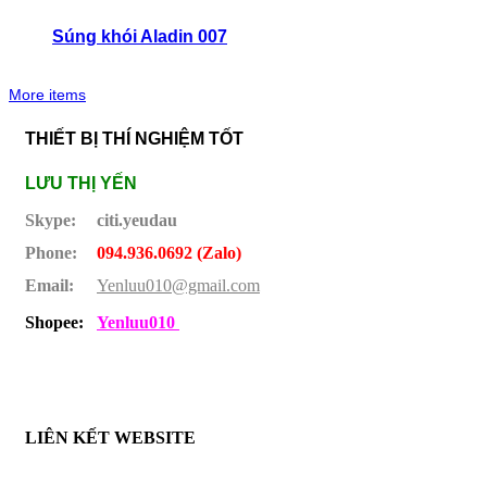
Súng khói Aladin 007
More items
THIẾT BỊ THÍ NGHIỆM TỐT
LƯU THỊ YẾN
Skype:
citi.yeudau
Phone:
094.936.0692 (Zalo)
Email:
Yenluu010@gmail.com
Shopee:
Yenluu010
LIÊN KẾT WEBSITE