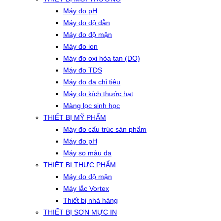
Máy đo pH
Máy đo độ dẫn
Máy đo độ mặn
Máy đo ion
Máy đo oxi hòa tan (DO)
Máy đo TDS
Máy đo đa chỉ tiêu
Máy đo kích thước hạt
Màng lọc sinh học
THIẾT BỊ MỸ PHẨM
Máy đo cấu trúc sản phẩm
Máy đo pH
Máy so màu da
THIẾT BỊ THỰC PHẨM
Máy đo độ mặn
Máy lắc Vortex
Thiết bị nhà hàng
THIẾT BỊ SƠN MỰC IN