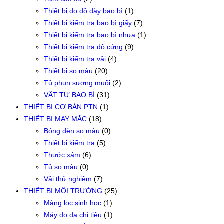
Thiết bị đo độ dày bao bì
(1)
Thiết bị kiểm tra bao bì giấy
(7)
Thiết bị kiểm tra bao bì nhựa
(1)
Thiết bị kiểm tra độ cứng
(9)
Thiết bị kiểm tra vải
(4)
Thiết bị so màu
(20)
Tủ phun sương muối
(2)
VẬT TƯ BAO BÌ
(31)
THIẾT BỊ CƠ BẢN PTN
(1)
THIẾT BỊ MAY MẶC
(18)
Bóng đèn so màu
(0)
Thiết bị kiểm tra
(5)
Thước xám
(6)
Tủ so màu
(0)
Vải thử nghiệm
(7)
THIẾT BỊ MÔI TRƯỜNG
(25)
Màng lọc sinh học
(1)
Máy đo đa chỉ tiêu
(1)