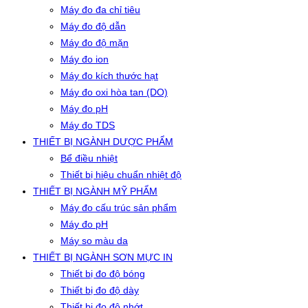
Máy đo đa chỉ tiêu
Máy đo độ dẫn
Máy đo độ mặn
Máy đo ion
Máy đo kích thước hạt
Máy đo oxi hòa tan (DO)
Máy đo pH
Máy đo TDS
THIẾT BỊ NGÀNH DƯỢC PHẨM
Bể điều nhiệt
Thiết bị hiệu chuẩn nhiệt độ
THIẾT BỊ NGÀNH MỸ PHẨM
Máy đo cấu trúc sản phẩm
Máy đo pH
Máy so màu da
THIẾT BỊ NGÀNH SƠN MỰC IN
Thiết bị đo độ bóng
Thiết bị đo độ dày
Thiết bị đo độ nhớt