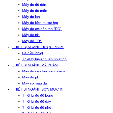
Máy đo độ dẫn
Máy đo độ mặn
Máy đo ion
Máy đo kích thước hạt
Máy đo oxi hòa tan (DO)
Máy đo pH
Máy đo TDS
THIẾT BỊ NGÀNH DƯỢC PHẨM
Bể điều nhiệt
Thiết bị hiệu chuẩn nhiệt độ
THIẾT BỊ NGÀNH MỸ PHẨM
Máy đo cấu trúc sản phẩm
Máy đo pH
Máy so màu da
THIẾT BỊ NGÀNH SƠN MỰC IN
Thiết bị đo độ bóng
Thiết bị đo độ dày
Thiết bị đo độ nhớt