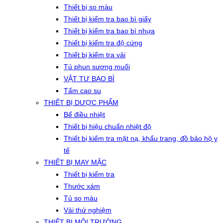
Thiết bị so màu
Thiết bị kiểm tra bao bì giấy
Thiết bị kiểm tra bao bì nhựa
Thiết bị kiểm tra độ cứng
Thiết bị kiểm tra vải
Tủ phun sương muối
VẬT TƯ BAO BÌ
Tấm cao su
THIẾT BỊ DƯỢC PHẨM
Bể điều nhiệt
Thiết bị hiệu chuẩn nhiệt độ
Thiết bị kiểm tra mặt nạ, khẩu trang, đồ bảo hộ y
tế
THIẾT BỊ MAY MẶC
Thiết bị kiểm tra
Thước xám
Tủ so màu
Vải thử nghiệm
THIẾT BỊ MÔI TRƯỜNG