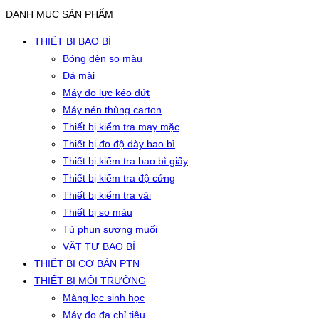
DANH MỤC SẢN PHẨM
THIẾT BỊ BAO BÌ
Bóng đèn so màu
Đá mài
Máy đo lực kéo đứt
Máy nén thùng carton
Thiết bị kiểm tra may mặc
Thiết bị đo độ dày bao bì
Thiết bị kiểm tra bao bì giấy
Thiết bị kiểm tra độ cứng
Thiết bị kiểm tra vải
Thiết bị so màu
Tủ phun sương muối
VẬT TƯ BAO BÌ
THIẾT BỊ CƠ BẢN PTN
THIẾT BỊ MÔI TRƯỜNG
Màng lọc sinh học
Máy đo đa chỉ tiêu