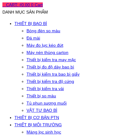
0
CART:
₫
0.00
0
Cart
DANH MỤC SẢN PHẨM
THIẾT BỊ BAO BÌ
Bóng đèn so màu
Đá mài
Máy đo lực kéo đứt
Máy nén thùng carton
Thiết bị kiểm tra may mặc
Thiết bị đo độ dày bao bì
Thiết bị kiểm tra bao bì giấy
Thiết bị kiểm tra độ cứng
Thiết bị kiểm tra vải
Thiết bị so màu
Tủ phun sương muối
VẬT TƯ BAO BÌ
THIẾT BỊ CƠ BẢN PTN
THIẾT BỊ MÔI TRƯỜNG
Màng lọc sinh học