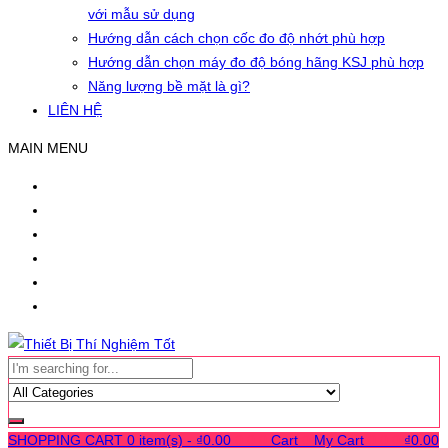
với mẫu sử dụng
Hướng dẫn cách chọn cốc đo độ nhớt phù hợp
Hướng dẫn chọn máy đo độ bóng hãng KSJ phù hợp
Năng lượng bề mặt là gì?
LIÊN HỆ
MAIN MENU
SHOPPING CART
0 item(s) -
₫
0.00
0
0
0
Cart
0
My Cart
0
0
0
₫
0.00