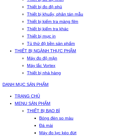
Thiết bị đo độ phủ
Thiết bị khuấy, phân tán mẫu
Thiết bị kiểm tra màng film
Thiết bị kiểm tra khác
Thiết bị mực in
Tủ thử độ bền sản phẩm
THIẾT BỊ NGÀNH THỰC PHẨM
Máy đo độ mặn
Máy lắc Vortex
Thiết bị nhà hàng
DANH MỤC SẢN PHẨM
TRANG CHỦ
MENU SẢN PHẨM
THIẾT BỊ BAO BÌ
Bóng đèn so màu
Đá mài
Máy đo lực kéo đứt