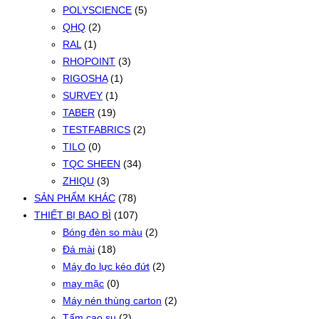
POLYSCIENCE
(5)
QHQ
(2)
RAL
(1)
RHOPOINT
(3)
RIGOSHA
(1)
SURVEY
(1)
TABER
(19)
TESTFABRICS
(2)
TILO
(0)
TQC SHEEN
(34)
ZHIQU
(3)
SẢN PHẨM KHÁC
(78)
THIẾT BỊ BAO BÌ
(107)
Bóng đèn so màu
(2)
Đá mài
(18)
Máy đo lực kéo đứt
(2)
may mặc
(0)
Máy nén thùng carton
(2)
Tấm cao su
(2)