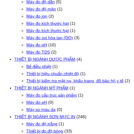
Máy đo độ dẫn
(5)
Máy đo độ mặn
(1)
Máy đo ion
(2)
Máy đo kích thước hạt
(1)
Máy đo kích thước hạt
(1)
Máy đo oxi hòa tan (DO)
(3)
Máy đo pH
(10)
Máy đo TDS
(2)
THIẾT BỊ NGÀNH DƯỢC PHẨM
(4)
Bể điều nhiệt
(1)
Thiết bị hiệu chuẩn nhiệt độ
(1)
Thiết bị kiểm tra mặt nạ, khẩu trang, đồ bảo hộ y tế
(2)
THIẾT BỊ NGÀNH MỸ PHẨM
(1)
Máy đo cấu trúc sản phẩm
(1)
Máy đo pH
(0)
Máy so màu da
(0)
THIẾT BỊ NGÀNH SƠN MỰC IN
(246)
Máy đo độ trắng
(1)
Thiết bị đo độ bóng
(33)