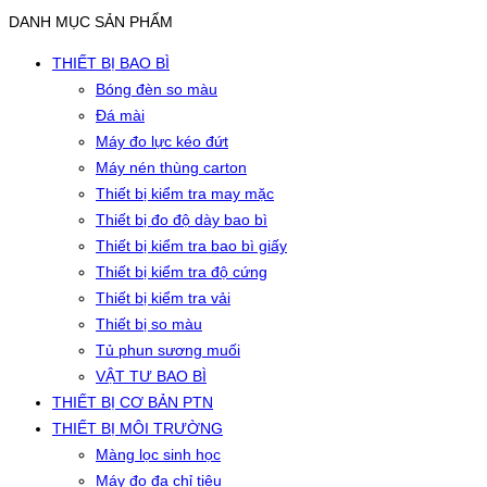
DANH MỤC SẢN PHẨM
THIẾT BỊ BAO BÌ
Bóng đèn so màu
Đá mài
Máy đo lực kéo đứt
Máy nén thùng carton
Thiết bị kiểm tra may mặc
Thiết bị đo độ dày bao bì
Thiết bị kiểm tra bao bì giấy
Thiết bị kiểm tra độ cứng
Thiết bị kiểm tra vải
Thiết bị so màu
Tủ phun sương muối
VẬT TƯ BAO BÌ
THIẾT BỊ CƠ BẢN PTN
THIẾT BỊ MÔI TRƯỜNG
Màng lọc sinh học
Máy đo đa chỉ tiêu