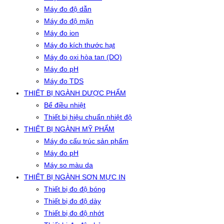
Máy đo độ dẫn
Máy đo độ mặn
Máy đo ion
Máy đo kích thước hạt
Máy đo oxi hòa tan (DO)
Máy đo pH
Máy đo TDS
THIẾT BỊ NGÀNH DƯỢC PHẨM
Bể điều nhiệt
Thiết bị hiệu chuẩn nhiệt độ
THIẾT BỊ NGÀNH MỸ PHẨM
Máy đo cấu trúc sản phẩm
Máy đo pH
Máy so màu da
THIẾT BỊ NGÀNH SƠN MỰC IN
Thiết bị đo độ bóng
Thiết bị đo độ dày
Thiết bị đo độ nhớt