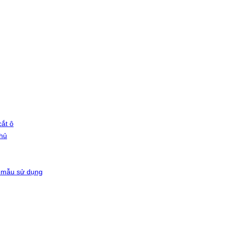
ắt ô
phủ
 mẫu sử dụng