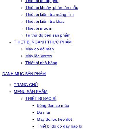
Thiết bị đo độ phủ
Thiết bị khuấy, phân tán mẫu
Thiết bị kiểm tra màng film
Thiết bị kiểm tra khác
Thiết bị mực in
Tủ thử độ bền sản phẩm
THIẾT BỊ NGÀNH THỰC PHẨM
Máy đo độ mặn
Máy lắc Vortex
Thiết bị nhà hàng
DANH MỤC SẢN PHẨM
TRANG CHỦ
MENU SẢN PHẨM
THIẾT BỊ BAO BÌ
Bóng đèn so màu
Đá mài
Máy đo lực kéo đứt
Thiết bị đo độ dày bao bì