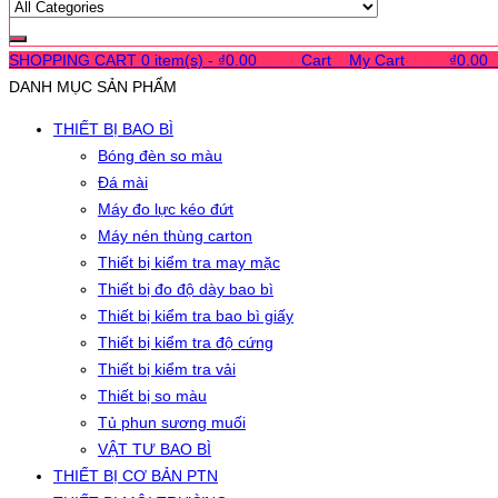
SHOPPING CART
0 item(s) -
₫
0.00
0
0
0
Cart
0
My Cart
0
0
0
₫
0.00
DANH MỤC SẢN PHẨM
THIẾT BỊ BAO BÌ
Bóng đèn so màu
Đá mài
Máy đo lực kéo đứt
Máy nén thùng carton
Thiết bị kiểm tra may mặc
Thiết bị đo độ dày bao bì
Thiết bị kiểm tra bao bì giấy
Thiết bị kiểm tra độ cứng
Thiết bị kiểm tra vải
Thiết bị so màu
Tủ phun sương muối
VẬT TƯ BAO BÌ
THIẾT BỊ CƠ BẢN PTN