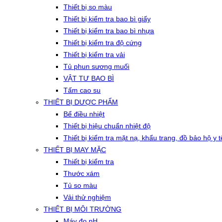
Thiết bị so màu
Thiết bị kiểm tra bao bì giấy
Thiết bị kiểm tra bao bì nhựa
Thiết bị kiểm tra độ cứng
Thiết bị kiểm tra vải
Tủ phun sương muối
VẬT TƯ BAO BÌ
Tấm cao su
THIẾT BỊ DƯỢC PHẨM
Bể điều nhiệt
Thiết bị hiệu chuẩn nhiệt độ
Thiết bị kiểm tra mặt nạ, khẩu trang, đồ bảo hộ y t
THIẾT BỊ MAY MẶC
Thiết bị kiểm tra
Thước xám
Tủ so màu
Vải thử nghiệm
THIẾT BỊ MÔI TRƯỜNG
Máy đo pH