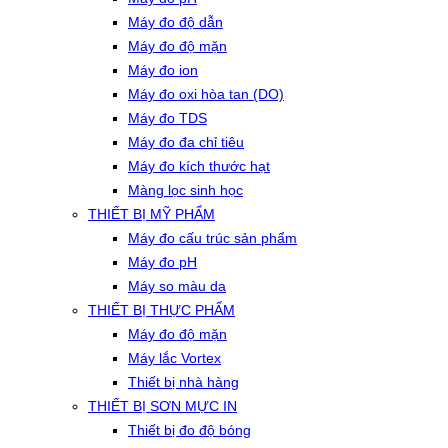
Máy đo độ dẫn
Máy đo độ mặn
Máy đo ion
Máy đo oxi hòa tan (DO)
Máy đo TDS
Máy đo đa chỉ tiêu
Máy đo kích thước hạt
Màng lọc sinh học
THIẾT BỊ MỸ PHẨM
Máy đo cấu trúc sản phẩm
Máy đo pH
Máy so màu da
THIẾT BỊ THỰC PHẨM
Máy đo độ mặn
Máy lắc Vortex
Thiết bị nhà hàng
THIẾT BỊ SƠN MỰC IN
Thiết bị đo độ bóng