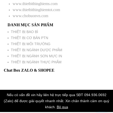
www.thietbithinghiems.com
www.thietbithinghiemtot.com
www.chobuonvn.com
DANH MỤC SẢN PHẨM
THIẾT BỊ BAO BÌ
THIẾT BỊ CƠ BẢN PTN
THIẾT BỊ MÔI TRƯỜNG
THIẾT BỊ NGÀNH DƯỢC PHẨM
THIẾT BỊ NGÀNH SƠN MỰC IN
THIẾT BỊ NGÀNH THỰC PHẨM
Chat Box ZALO & SHOPEE
Nếu có vấn đề xin hãy liên hệ trực tiếp qua SĐT 094.936.0692
(Zalo) để được giải quyết nhanh nhất. Xin chân thành cảm ơn quý
khách.
Bỏ qua