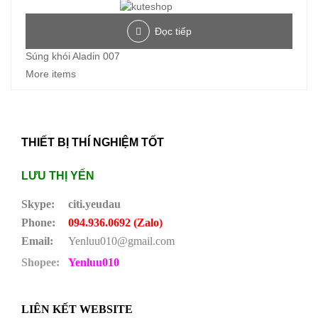
Đọc tiếp
Súng khói Aladin 007
More items
THIẾT BỊ THÍ NGHIỆM TỐT
LƯU THỊ YẾN
Skype:
citi.yeudau
Phone:
094.936.0692 (Zalo)
Email:
Yenluu010@gmail.com
Shopee:
Yenluu010
LIÊN KẾT WEBSITE