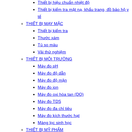
Thiết bị hiệu chuẩn nhiệt độ
Thiết bị kiểm tra mặt nạ, khẩu trang, đồ bảo hộ y
tế
THIẾT BỊ MAY MẶC
Thiết bị kiểm tra
Thước xám
Tủ so màu
Vải thử nghiệm
THIẾT BỊ MÔI TRƯỜNG
Máy đo pH
Máy đo độ dẫn
Máy đo độ mặn
Máy đo ion
Máy đo oxi hòa tan (DO)
Máy đo TDS
Máy đo đa chỉ tiêu
Máy đo kích thước hạt
Màng lọc sinh học
THIẾT BỊ MỸ PHẨM