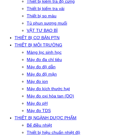
Thiết bị kiểm tra độ cứng
Thiết bị kiểm tra vải
Thiết bị so màu
Tủ phun sương muối
VẬT TƯ BAO BÌ
THIẾT BỊ CƠ BẢN PTN
THIẾT BỊ MÔI TRƯỜNG
Màng lọc sinh học
Máy đo đa chỉ tiêu
Máy đo độ dẫn
Máy đo độ mặn
Máy đo ion
Máy đo kích thước hạt
Máy đo oxi hòa tan (DO)
Máy đo pH
Máy đo TDS
THIẾT BỊ NGÀNH DƯỢC PHẨM
Bể điều nhiệt
Thiết bị hiệu chuẩn nhiệt độ