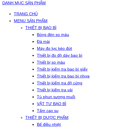
DANH MỤC SẢN PHẨM
TRANG CHỦ
MENU SẢN PHẨM
THIẾT BỊ BAO BÌ
Bóng đèn so màu
Đá mài
Máy đo lực kéo đứt
Thiết bị đo độ dày bao bì
Thiết bị so màu
Thiết bị kiểm tra bao bì giấy
Thiết bị kiểm tra bao bì nhựa
Thiết bị kiểm tra độ cứng
Thiết bị kiểm tra vải
Tủ phun sương muối
VẬT TƯ BAO BÌ
Tấm cao su
THIẾT BỊ DƯỢC PHẨM
Bể điều nhiệt