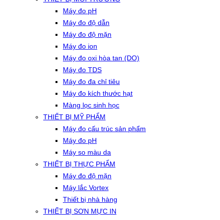
Máy đo pH
Máy đo độ dẫn
Máy đo độ mặn
Máy đo ion
Máy đo oxi hòa tan (DO)
Máy đo TDS
Máy đo đa chỉ tiêu
Máy đo kích thước hạt
Màng lọc sinh học
THIẾT BỊ MỸ PHẨM
Máy đo cấu trúc sản phẩm
Máy đo pH
Máy so màu da
THIẾT BỊ THỰC PHẨM
Máy đo độ mặn
Máy lắc Vortex
Thiết bị nhà hàng
THIẾT BỊ SƠN MỰC IN