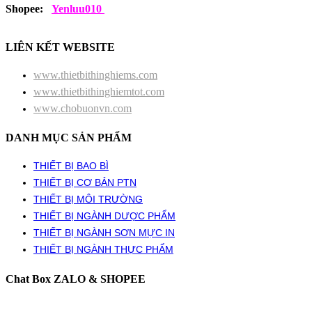
Shopee:
Yenluu010
LIÊN KẾT WEBSITE
www.thietbithinghiems.com
www.thietbithinghiemtot.com
www.chobuonvn.com
DANH MỤC SẢN PHẨM
THIẾT BỊ BAO BÌ
THIẾT BỊ CƠ BẢN PTN
THIẾT BỊ MÔI TRƯỜNG
THIẾT BỊ NGÀNH DƯỢC PHẨM
THIẾT BỊ NGÀNH SƠN MỰC IN
THIẾT BỊ NGÀNH THỰC PHẨM
Chat Box ZALO & SHOPEE