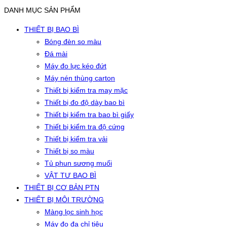
DANH MỤC SẢN PHẨM
THIẾT BỊ BAO BÌ
Bóng đèn so màu
Đá mài
Máy đo lực kéo đứt
Máy nén thùng carton
Thiết bị kiểm tra may mặc
Thiết bị đo độ dày bao bì
Thiết bị kiểm tra bao bì giấy
Thiết bị kiểm tra độ cứng
Thiết bị kiểm tra vải
Thiết bị so màu
Tủ phun sương muối
VẬT TƯ BAO BÌ
THIẾT BỊ CƠ BẢN PTN
THIẾT BỊ MÔI TRƯỜNG
Màng lọc sinh học
Máy đo đa chỉ tiêu