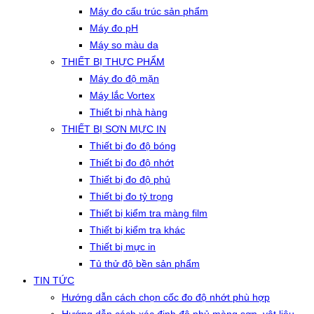
Máy đo cấu trúc sản phẩm
Máy đo pH
Máy so màu da
THIẾT BỊ THỰC PHẨM
Máy đo độ mặn
Máy lắc Vortex
Thiết bị nhà hàng
THIẾT BỊ SƠN MỰC IN
Thiết bị đo độ bóng
Thiết bị đo độ nhớt
Thiết bị đo độ phủ
Thiết bị đo tỷ trọng
Thiết bị kiểm tra màng film
Thiết bị kiểm tra khác
Thiết bị mực in
Tủ thử độ bền sản phẩm
TIN TỨC
Hướng dẫn cách chọn cốc đo độ nhớt phù hợp