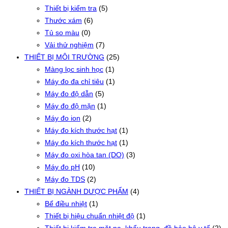
Thiết bị kiểm tra
(5)
Thước xám
(6)
Tủ so màu
(0)
Vải thử nghiệm
(7)
THIẾT BỊ MÔI TRƯỜNG
(25)
Màng lọc sinh học
(1)
Máy đo đa chỉ tiêu
(1)
Máy đo độ dẫn
(5)
Máy đo độ mặn
(1)
Máy đo ion
(2)
Máy đo kích thước hạt
(1)
Máy đo kích thước hạt
(1)
Máy đo oxi hòa tan (DO)
(3)
Máy đo pH
(10)
Máy đo TDS
(2)
THIẾT BỊ NGÀNH DƯỢC PHẨM
(4)
Bể điều nhiệt
(1)
Thiết bị hiệu chuẩn nhiệt độ
(1)