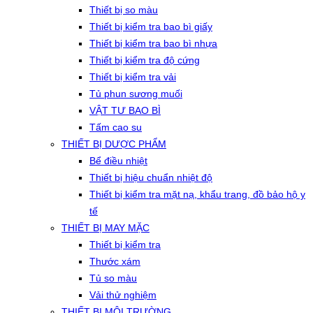
Thiết bị so màu
Thiết bị kiểm tra bao bì giấy
Thiết bị kiểm tra bao bì nhựa
Thiết bị kiểm tra độ cứng
Thiết bị kiểm tra vải
Tủ phun sương muối
VẬT TƯ BAO BÌ
Tấm cao su
THIẾT BỊ DƯỢC PHẨM
Bể điều nhiệt
Thiết bị hiệu chuẩn nhiệt độ
Thiết bị kiểm tra mặt nạ, khẩu trang, đồ bảo hộ y
tế
THIẾT BỊ MAY MẶC
Thiết bị kiểm tra
Thước xám
Tủ so màu
Vải thử nghiệm
THIẾT BỊ MÔI TRƯỜNG