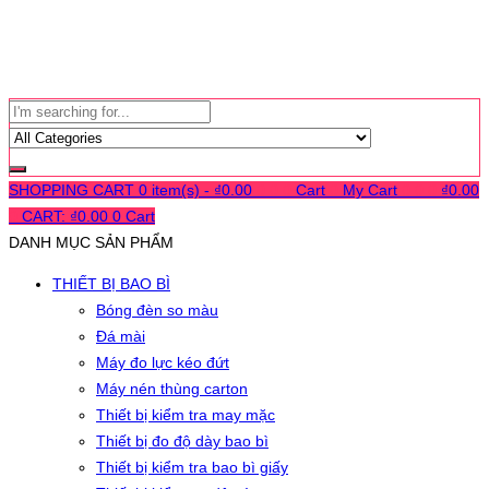
SHOPPING CART
0 item(s) -
₫
0.00
0
0
0
Cart
0
My Cart
0
0
0
₫
0.00
0
CART:
₫
0.00
0
Cart
DANH MỤC SẢN PHẨM
THIẾT BỊ BAO BÌ
Bóng đèn so màu
Đá mài
Máy đo lực kéo đứt
Máy nén thùng carton
Thiết bị kiểm tra may mặc
Thiết bị đo độ dày bao bì
Thiết bị kiểm tra bao bì giấy