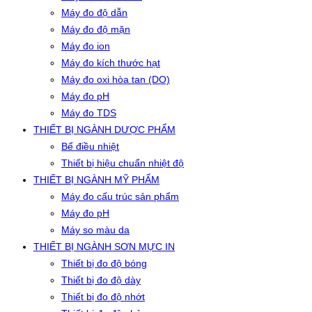
Máy đo độ dẫn
Máy đo độ mặn
Máy đo ion
Máy đo kích thước hạt
Máy đo oxi hòa tan (DO)
Máy đo pH
Máy đo TDS
THIẾT BỊ NGÀNH DƯỢC PHẨM
Bể điều nhiệt
Thiết bị hiệu chuẩn nhiệt độ
THIẾT BỊ NGÀNH MỸ PHẨM
Máy đo cấu trúc sản phẩm
Máy đo pH
Máy so màu da
THIẾT BỊ NGÀNH SƠN MỰC IN
Thiết bị đo độ bóng
Thiết bị đo độ dày
Thiết bị đo độ nhớt