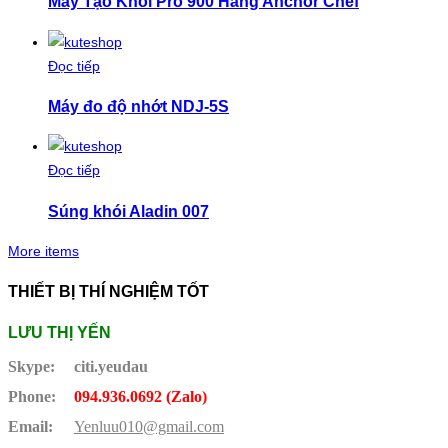
Máy Tạo Khói Pro 900 Hãng Anchor Chef
Đọc tiếp
Máy đo độ nhớt NDJ-5S
Đọc tiếp
Súng khói Aladin 007
More items
THIẾT BỊ THÍ NGHIỆM TỐT
LƯU THỊ YẾN
Skype:
citi.yeudau
Phone:
094.936.0692 (Zalo)
Email:
Yenluu010@gmail.com