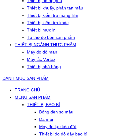
Thiết bị đo độ phủ
Thiết bị khuấy, phân tán mẫu
Thiết bị kiểm tra màng film
Thiết bị kiểm tra khác
Thiết bị mực in
Tủ thử độ bền sản phẩm
THIẾT BỊ NGÀNH THỰC PHẨM
Máy đo độ mặn
Máy lắc Vortex
Thiết bị nhà hàng
DANH MỤC SẢN PHẨM
TRANG CHỦ
MENU SẢN PHẨM
THIẾT BỊ BAO BÌ
Bóng đèn so màu
Đá mài
Máy đo lực kéo đứt
Thiết bị đo độ dày bao bì