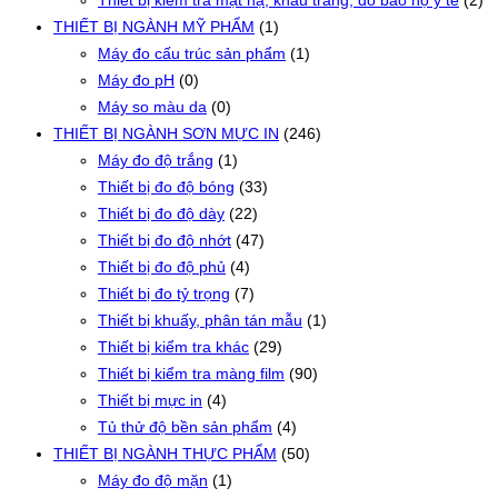
Thiết bị kiểm tra mặt nạ, khẩu trang, đồ bảo hộ y tế
(2)
THIẾT BỊ NGÀNH MỸ PHẨM
(1)
Máy đo cấu trúc sản phẩm
(1)
Máy đo pH
(0)
Máy so màu da
(0)
THIẾT BỊ NGÀNH SƠN MỰC IN
(246)
Máy đo độ trắng
(1)
Thiết bị đo độ bóng
(33)
Thiết bị đo độ dày
(22)
Thiết bị đo độ nhớt
(47)
Thiết bị đo độ phủ
(4)
Thiết bị đo tỷ trọng
(7)
Thiết bị khuấy, phân tán mẫu
(1)
Thiết bị kiểm tra khác
(29)
Thiết bị kiểm tra màng film
(90)
Thiết bị mực in
(4)
Tủ thử độ bền sản phẩm
(4)
THIẾT BỊ NGÀNH THỰC PHẨM
(50)
Máy đo độ mặn
(1)