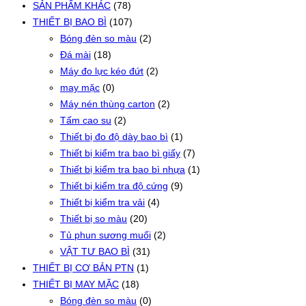
SẢN PHẨM KHÁC
(78)
THIẾT BỊ BAO BÌ
(107)
Bóng đèn so màu
(2)
Đá mài
(18)
Máy đo lực kéo đứt
(2)
may mặc
(0)
Máy nén thùng carton
(2)
Tấm cao su
(2)
Thiết bị đo độ dày bao bì
(1)
Thiết bị kiểm tra bao bì giấy
(7)
Thiết bị kiểm tra bao bì nhựa
(1)
Thiết bị kiểm tra độ cứng
(9)
Thiết bị kiểm tra vải
(4)
Thiết bị so màu
(20)
Tủ phun sương muối
(2)
VẬT TƯ BAO BÌ
(31)
THIẾT BỊ CƠ BẢN PTN
(1)
THIẾT BỊ MAY MẶC
(18)
Bóng đèn so màu
(0)