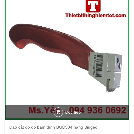
Đọc tiếp
Dao cắt đo độ bám dính BGD504 hãng Biuged