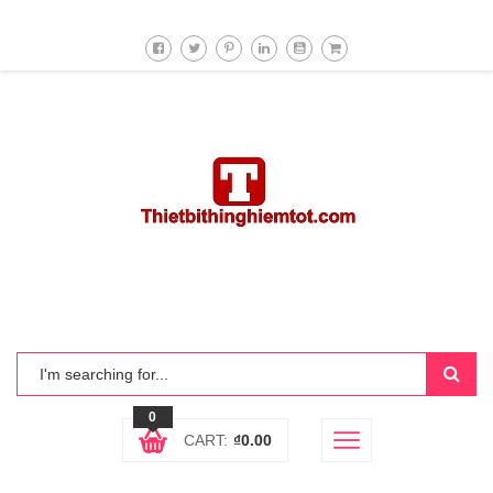
0
CART:
₫
0.00