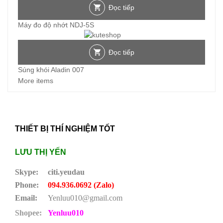
Đọc tiếp
Máy đo độ nhớt NDJ-5S
Đọc tiếp
Súng khói Aladin 007
More items
THIẾT BỊ THÍ NGHIỆM TỐT
LƯU THỊ YẾN
Skype:
citi.yeudau
Phone:
094.936.0692 (Zalo)
Email:
Yenluu010@gmail.com
Shopee:
Yenluu010