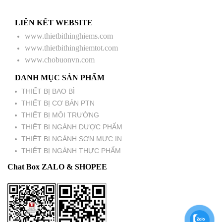
LIÊN KẾT WEBSITE
www.thietbithinghiems.com
www.thietbithinghiemtot.com
www.chobuonvn.com
DANH MỤC SẢN PHẨM
THIẾT BỊ BAO BÌ
THIẾT BỊ CƠ BẢN PTN
THIẾT BỊ MÔI TRƯỜNG
THIẾT BỊ NGÀNH DƯỢC PHẨM
THIẾT BỊ NGÀNH SƠN MỰC IN
THIẾT BỊ NGÀNH THỰC PHẨM
Chat Box ZALO & SHOPEE