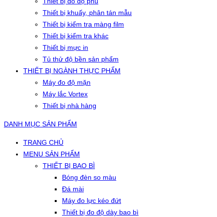
Thiết bị đo độ phủ
Thiết bị khuấy, phân tán mẫu
Thiết bị kiểm tra màng film
Thiết bị kiểm tra khác
Thiết bị mực in
Tủ thử độ bền sản phẩm
THIẾT BỊ NGÀNH THỰC PHẨM
Máy đo độ mặn
Máy lắc Vortex
Thiết bị nhà hàng
DANH MỤC SẢN PHẨM
TRANG CHỦ
MENU SẢN PHẨM
THIẾT BỊ BAO BÌ
Bóng đèn so màu
Đá mài
Máy đo lực kéo đứt
Thiết bị đo độ dày bao bì