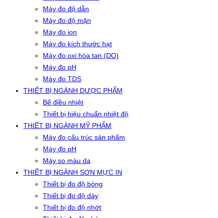
Máy đo độ dẫn
Máy đo độ mặn
Máy đo ion
Máy đo kích thước hạt
Máy đo oxi hòa tan (DO)
Máy đo pH
Máy đo TDS
THIẾT BỊ NGÀNH DƯỢC PHẨM
Bể điều nhiệt
Thiết bị hiệu chuẩn nhiệt độ
THIẾT BỊ NGÀNH MỸ PHẨM
Máy đo cấu trúc sản phẩm
Máy đo pH
Máy so màu da
THIẾT BỊ NGÀNH SƠN MỰC IN
Thiết bị đo độ bóng
Thiết bị đo độ dày
Thiết bị đo độ nhớt