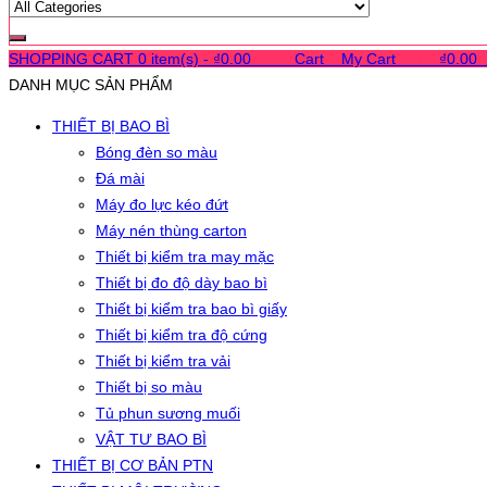
SHOPPING CART
0 item(s) -
₫
0.00
0
0
0
Cart
0
My Cart
0
0
0
₫
0.00
DANH MỤC SẢN PHẨM
THIẾT BỊ BAO BÌ
Bóng đèn so màu
Đá mài
Máy đo lực kéo đứt
Máy nén thùng carton
Thiết bị kiểm tra may mặc
Thiết bị đo độ dày bao bì
Thiết bị kiểm tra bao bì giấy
Thiết bị kiểm tra độ cứng
Thiết bị kiểm tra vải
Thiết bị so màu
Tủ phun sương muối
VẬT TƯ BAO BÌ
THIẾT BỊ CƠ BẢN PTN