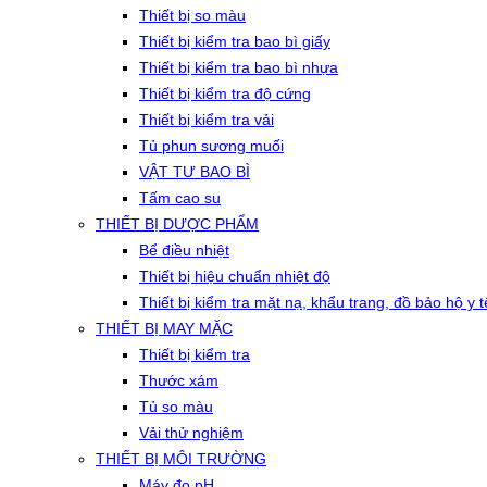
Thiết bị so màu
Thiết bị kiểm tra bao bì giấy
Thiết bị kiểm tra bao bì nhựa
Thiết bị kiểm tra độ cứng
Thiết bị kiểm tra vải
Tủ phun sương muối
VẬT TƯ BAO BÌ
Tấm cao su
THIẾT BỊ DƯỢC PHẨM
Bể điều nhiệt
Thiết bị hiệu chuẩn nhiệt độ
Thiết bị kiểm tra mặt nạ, khẩu trang, đồ bảo hộ y t
THIẾT BỊ MAY MẶC
Thiết bị kiểm tra
Thước xám
Tủ so màu
Vải thử nghiệm
THIẾT BỊ MÔI TRƯỜNG
Máy đo pH