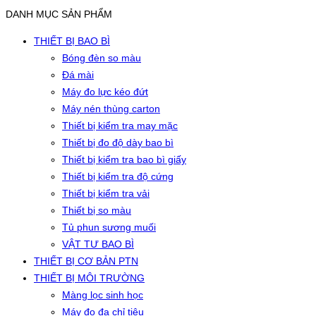
DANH MỤC SẢN PHẨM
THIẾT BỊ BAO BÌ
Bóng đèn so màu
Đá mài
Máy đo lực kéo đứt
Máy nén thùng carton
Thiết bị kiểm tra may mặc
Thiết bị đo độ dày bao bì
Thiết bị kiểm tra bao bì giấy
Thiết bị kiểm tra độ cứng
Thiết bị kiểm tra vải
Thiết bị so màu
Tủ phun sương muối
VẬT TƯ BAO BÌ
THIẾT BỊ CƠ BẢN PTN
THIẾT BỊ MÔI TRƯỜNG
Màng lọc sinh học
Máy đo đa chỉ tiêu