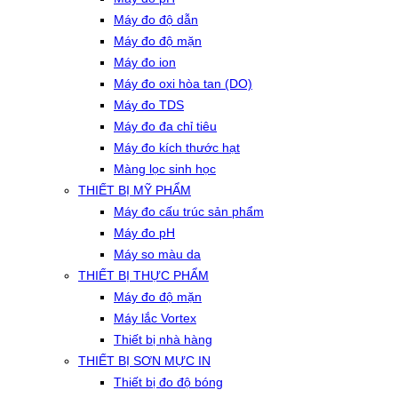
Máy đo độ dẫn
Máy đo độ mặn
Máy đo ion
Máy đo oxi hòa tan (DO)
Máy đo TDS
Máy đo đa chỉ tiêu
Máy đo kích thước hạt
Màng lọc sinh học
THIẾT BỊ MỸ PHẨM
Máy đo cấu trúc sản phẩm
Máy đo pH
Máy so màu da
THIẾT BỊ THỰC PHẨM
Máy đo độ mặn
Máy lắc Vortex
Thiết bị nhà hàng
THIẾT BỊ SƠN MỰC IN
Thiết bị đo độ bóng