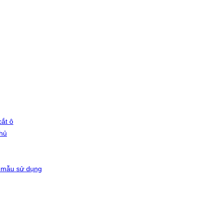
ắt ô
phủ
 mẫu sử dụng