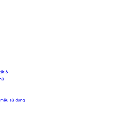
ắt ô
phủ
 mẫu sử dụng