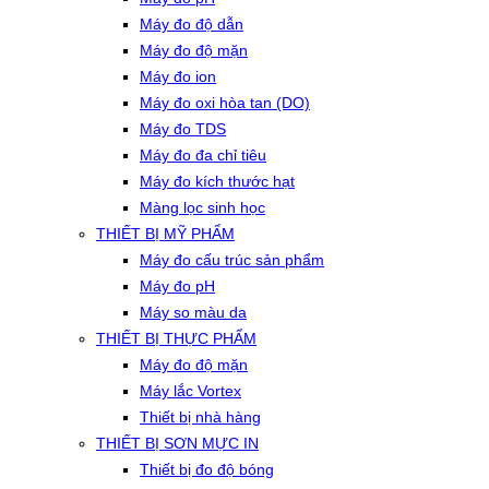
Máy đo độ dẫn
Máy đo độ mặn
Máy đo ion
Máy đo oxi hòa tan (DO)
Máy đo TDS
Máy đo đa chỉ tiêu
Máy đo kích thước hạt
Màng lọc sinh học
THIẾT BỊ MỸ PHẨM
Máy đo cấu trúc sản phẩm
Máy đo pH
Máy so màu da
THIẾT BỊ THỰC PHẨM
Máy đo độ mặn
Máy lắc Vortex
Thiết bị nhà hàng
THIẾT BỊ SƠN MỰC IN
Thiết bị đo độ bóng