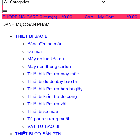
SHOPPING CART
0 item(s) -
₫
0.00
0
0
0
Cart
0
My Cart
0
0
0
₫
0.00
DANH MỤC SẢN PHẨM
THIẾT BỊ BAO BÌ
Bóng đèn so màu
Đá mài
Máy đo lực kéo đứt
Máy nén thùng carton
Thiết bị kiểm tra may mặc
Thiết bị đo độ dày bao bì
Thiết bị kiểm tra bao bì giấy
Thiết bị kiểm tra độ cứng
Thiết bị kiểm tra vải
Thiết bị so màu
Tủ phun sương muối
VẬT TƯ BAO BÌ
THIẾT BỊ CƠ BẢN PTN