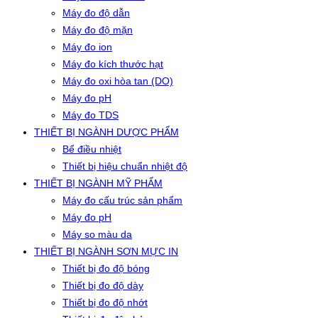
Máy đo độ dẫn
Máy đo độ mặn
Máy đo ion
Máy đo kích thước hạt
Máy đo oxi hòa tan (DO)
Máy đo pH
Máy đo TDS
THIẾT BỊ NGÀNH DƯỢC PHẨM
Bể điều nhiệt
Thiết bị hiệu chuẩn nhiệt độ
THIẾT BỊ NGÀNH MỸ PHẨM
Máy đo cấu trúc sản phẩm
Máy đo pH
Máy so màu da
THIẾT BỊ NGÀNH SƠN MỰC IN
Thiết bị đo độ bóng
Thiết bị đo độ dày
Thiết bị đo độ nhớt