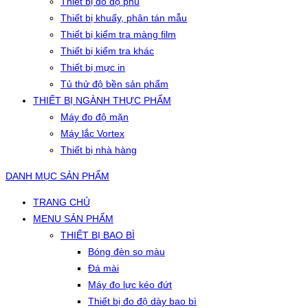
Thiết bị đo độ phủ
Thiết bị khuấy, phân tán mẫu
Thiết bị kiểm tra màng film
Thiết bị kiểm tra khác
Thiết bị mực in
Tủ thử độ bền sản phẩm
THIẾT BỊ NGÀNH THỰC PHẨM
Máy đo độ mặn
Máy lắc Vortex
Thiết bị nhà hàng
DANH MỤC SẢN PHẨM
TRANG CHỦ
MENU SẢN PHẨM
THIẾT BỊ BAO BÌ
Bóng đèn so màu
Đá mài
Máy đo lực kéo đứt
Thiết bị đo độ dày bao bì