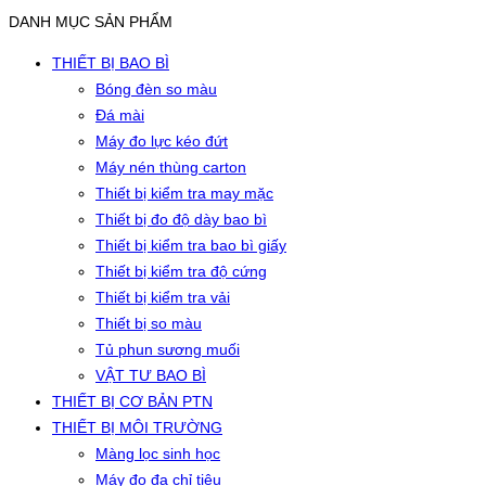
DANH MỤC SẢN PHẨM
THIẾT BỊ BAO BÌ
Bóng đèn so màu
Đá mài
Máy đo lực kéo đứt
Máy nén thùng carton
Thiết bị kiểm tra may mặc
Thiết bị đo độ dày bao bì
Thiết bị kiểm tra bao bì giấy
Thiết bị kiểm tra độ cứng
Thiết bị kiểm tra vải
Thiết bị so màu
Tủ phun sương muối
VẬT TƯ BAO BÌ
THIẾT BỊ CƠ BẢN PTN
THIẾT BỊ MÔI TRƯỜNG
Màng lọc sinh học
Máy đo đa chỉ tiêu