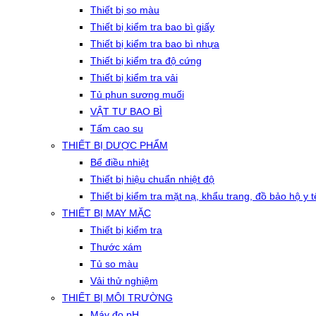
Thiết bị so màu
Thiết bị kiểm tra bao bì giấy
Thiết bị kiểm tra bao bì nhựa
Thiết bị kiểm tra độ cứng
Thiết bị kiểm tra vải
Tủ phun sương muối
VẬT TƯ BAO BÌ
Tấm cao su
THIẾT BỊ DƯỢC PHẨM
Bể điều nhiệt
Thiết bị hiệu chuẩn nhiệt độ
Thiết bị kiểm tra mặt nạ, khẩu trang, đồ bảo hộ y t
THIẾT BỊ MAY MẶC
Thiết bị kiểm tra
Thước xám
Tủ so màu
Vải thử nghiệm
THIẾT BỊ MÔI TRƯỜNG
Máy đo pH