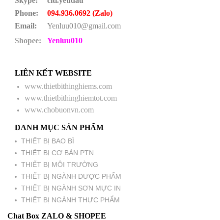
Skype:
citi.yeudau
Phone:
094.936.0692 (Zalo)
Email:
Yenluu010@gmail.com
Shopee:
Yenluu010
LIÊN KẾT WEBSITE
www.thietbithinghiems.com
www.thietbithinghiemtot.com
www.chobuonvn.com
DANH MỤC SẢN PHẨM
THIẾT BỊ BAO BÌ
THIẾT BỊ CƠ BẢN PTN
THIẾT BỊ MÔI TRƯỜNG
THIẾT BỊ NGÀNH DƯỢC PHẨM
THIẾT BỊ NGÀNH SƠN MỰC IN
THIẾT BỊ NGÀNH THỰC PHẨM
Chat Box ZALO & SHOPEE