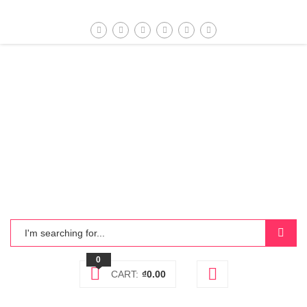
0
CART:
₫
0.00