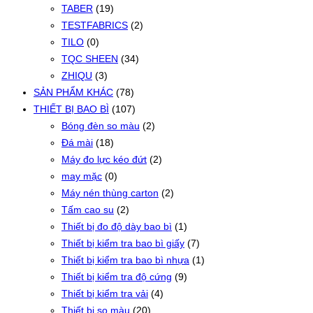
TABER
(19)
TESTFABRICS
(2)
TILO
(0)
TQC SHEEN
(34)
ZHIQU
(3)
SẢN PHẨM KHÁC
(78)
THIẾT BỊ BAO BÌ
(107)
Bóng đèn so màu
(2)
Đá mài
(18)
Máy đo lực kéo đứt
(2)
may mặc
(0)
Máy nén thùng carton
(2)
Tấm cao su
(2)
Thiết bị đo độ dày bao bì
(1)
Thiết bị kiểm tra bao bì giấy
(7)
Thiết bị kiểm tra bao bì nhựa
(1)
Thiết bị kiểm tra độ cứng
(9)
Thiết bị kiểm tra vải
(4)
Thiết bị so màu
(20)