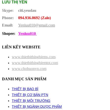
LƯU THỊ YẾN
Skype:
citi.yeudau
Phone:
094.936.0692 (Zalo)
Email:
Yenluu010@gmail.com
Shopee:
Yenluu010
LIÊN KẾT WEBSITE
www.thietbithinghiems.com
www.thietbithinghiemtot.com
www.chobuonvn.com
DANH MỤC SẢN PHẨM
THIẾT BỊ BAO BÌ
THIẾT BỊ CƠ BẢN PTN
THIẾT BỊ MÔI TRƯỜNG
THIẾT BỊ NGÀNH DƯỢC PHẨM