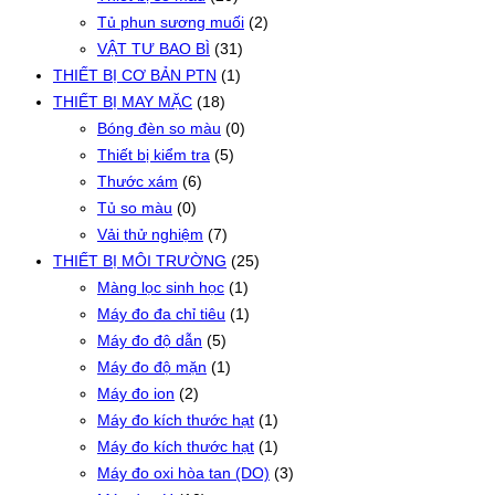
Tủ phun sương muối
(2)
VẬT TƯ BAO BÌ
(31)
THIẾT BỊ CƠ BẢN PTN
(1)
THIẾT BỊ MAY MẶC
(18)
Bóng đèn so màu
(0)
Thiết bị kiểm tra
(5)
Thước xám
(6)
Tủ so màu
(0)
Vải thử nghiệm
(7)
THIẾT BỊ MÔI TRƯỜNG
(25)
Màng lọc sinh học
(1)
Máy đo đa chỉ tiêu
(1)
Máy đo độ dẫn
(5)
Máy đo độ mặn
(1)
Máy đo ion
(2)
Máy đo kích thước hạt
(1)
Máy đo kích thước hạt
(1)
Máy đo oxi hòa tan (DO)
(3)