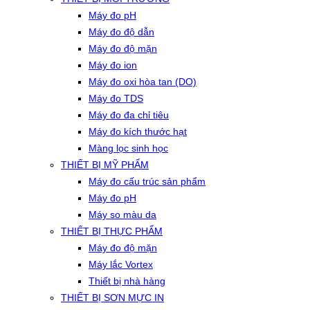
Máy đo pH
Máy đo độ dẫn
Máy đo độ mặn
Máy đo ion
Máy đo oxi hòa tan (DO)
Máy đo TDS
Máy đo đa chỉ tiêu
Máy đo kích thước hạt
Màng lọc sinh học
THIẾT BỊ MỸ PHẨM
Máy đo cấu trúc sản phẩm
Máy đo pH
Máy so màu da
THIẾT BỊ THỰC PHẨM
Máy đo độ mặn
Máy lắc Vortex
Thiết bị nhà hàng
THIẾT BỊ SƠN MỰC IN