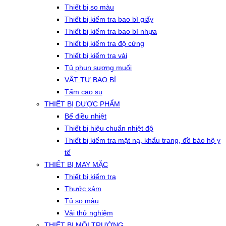
Thiết bị so màu
Thiết bị kiểm tra bao bì giấy
Thiết bị kiểm tra bao bì nhựa
Thiết bị kiểm tra độ cứng
Thiết bị kiểm tra vải
Tủ phun sương muối
VẬT TƯ BAO BÌ
Tấm cao su
THIẾT BỊ DƯỢC PHẨM
Bể điều nhiệt
Thiết bị hiệu chuẩn nhiệt độ
Thiết bị kiểm tra mặt nạ, khẩu trang, đồ bảo hộ y
tế
THIẾT BỊ MAY MẶC
Thiết bị kiểm tra
Thước xám
Tủ so màu
Vải thử nghiệm
THIẾT BỊ MÔI TRƯỜNG