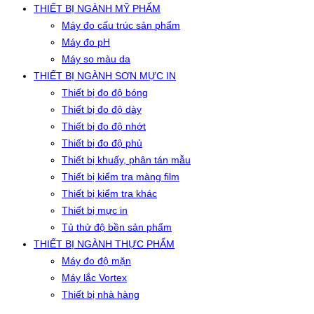
THIẾT BỊ NGÀNH MỸ PHẨM
Máy đo cấu trúc sản phẩm
Máy đo pH
Máy so màu da
THIẾT BỊ NGÀNH SƠN MỰC IN
Thiết bị đo độ bóng
Thiết bị đo độ dày
Thiết bị đo độ nhớt
Thiết bị đo độ phủ
Thiết bị khuấy, phân tán mẫu
Thiết bị kiểm tra màng film
Thiết bị kiểm tra khác
Thiết bị mực in
Tủ thử độ bền sản phẩm
THIẾT BỊ NGÀNH THỰC PHẨM
Máy đo độ mặn
Máy lắc Vortex
Thiết bị nhà hàng