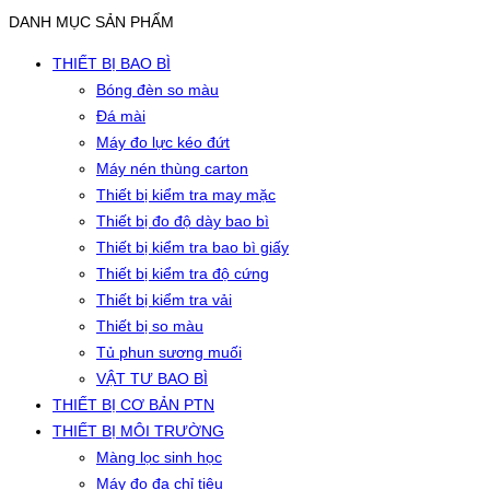
DANH MỤC SẢN PHẨM
THIẾT BỊ BAO BÌ
Bóng đèn so màu
Đá mài
Máy đo lực kéo đứt
Máy nén thùng carton
Thiết bị kiểm tra may mặc
Thiết bị đo độ dày bao bì
Thiết bị kiểm tra bao bì giấy
Thiết bị kiểm tra độ cứng
Thiết bị kiểm tra vải
Thiết bị so màu
Tủ phun sương muối
VẬT TƯ BAO BÌ
THIẾT BỊ CƠ BẢN PTN
THIẾT BỊ MÔI TRƯỜNG
Màng lọc sinh học
Máy đo đa chỉ tiêu