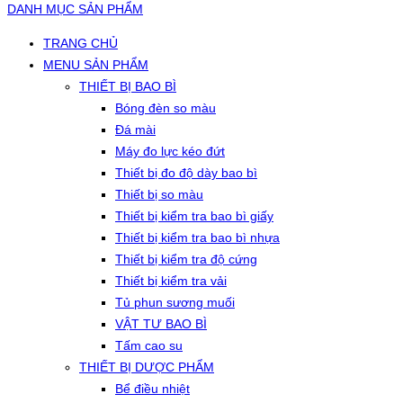
DANH MỤC SẢN PHẨM
TRANG CHỦ
MENU SẢN PHẨM
THIẾT BỊ BAO BÌ
Bóng đèn so màu
Đá mài
Máy đo lực kéo đứt
Thiết bị đo độ dày bao bì
Thiết bị so màu
Thiết bị kiểm tra bao bì giấy
Thiết bị kiểm tra bao bì nhựa
Thiết bị kiểm tra độ cứng
Thiết bị kiểm tra vải
Tủ phun sương muối
VẬT TƯ BAO BÌ
Tấm cao su
THIẾT BỊ DƯỢC PHẨM
Bể điều nhiệt