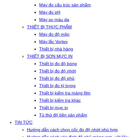
Máy đo cấu trúc sản phẩm
Máy đo pH
Máy so màu da
THIẾT BỊ THỰC PHẨM
Máy đo độ mặn
Máy lắc Vortex
Thiết bị nhà hàng
THIẾT BỊ SƠN MỰC IN
Thiết bị đo độ bóng
Thiết bị đo độ nhớt
Thiết bị đo độ phủ
Thiết bị đo tỷ trọng
Thiết bị kiểm tra màng film
Thiết bị kiểm tra khác
Thiết bị mực in
Tủ thử độ bền sản phẩm
TIN TỨC
Hướng dẫn cách chọn cốc đo độ nhớt phù hợp