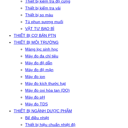
Thiết bị kiểm tra độ cứng
Thiết bị kiểm tra vải
Thiết bị so màu
Tủ phun sương muối
VẬT TƯ BAO BÌ
THIẾT BỊ CƠ BẢN PTN
THIẾT BỊ MÔI TRƯỜNG
Màng lọc sinh học
Máy đo đa chỉ tiêu
Máy đo độ dẫn
Máy đo độ mặn
Máy đo ion
Máy đo kích thước hạt
Máy đo oxi hòa tan (DO)
Máy đo pH
Máy đo TDS
THIẾT BỊ NGÀNH DƯỢC PHẨM
Bể điều nhiệt
Thiết bị hiệu chuẩn nhiệt độ