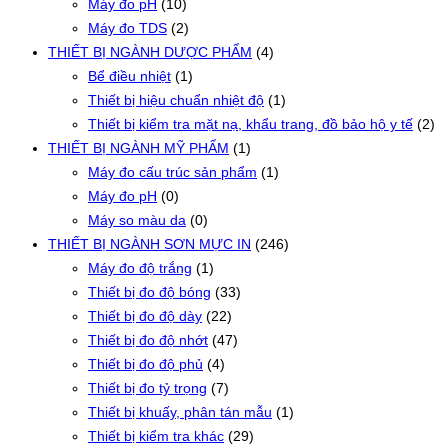
Máy đo pH
(10)
Máy đo TDS
(2)
THIẾT BỊ NGÀNH DƯỢC PHẨM
(4)
Bể điều nhiệt
(1)
Thiết bị hiệu chuẩn nhiệt độ
(1)
Thiết bị kiểm tra mặt nạ, khẩu trang, đồ bảo hộ y tế
(2)
THIẾT BỊ NGÀNH MỸ PHẨM
(1)
Máy đo cấu trúc sản phẩm
(1)
Máy đo pH
(0)
Máy so màu da
(0)
THIẾT BỊ NGÀNH SƠN MỰC IN
(246)
Máy đo độ trắng
(1)
Thiết bị đo độ bóng
(33)
Thiết bị đo độ dày
(22)
Thiết bị đo độ nhớt
(47)
Thiết bị đo độ phủ
(4)
Thiết bị đo tỷ trọng
(7)
Thiết bị khuấy, phân tán mẫu
(1)
Thiết bị kiểm tra khác
(29)