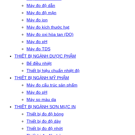
Máy đo độ dẫn
Máy đo độ mặn
Máy đo ion
Máy đo kích thước hạt
Máy đo oxi hòa tan (DO)
Máy đo pH
Máy đo TDS
THIẾT BỊ NGÀNH DƯỢC PHẨM
Bể điều nhiệt
Thiết bị hiệu chuẩn nhiệt độ
THIẾT BỊ NGÀNH MỸ PHẨM
Máy đo cấu trúc sản phẩm
Máy đo pH
Máy so màu da
THIẾT BỊ NGÀNH SƠN MỰC IN
Thiết bị đo độ bóng
Thiết bị đo độ dày
Thiết bị đo độ nhớt