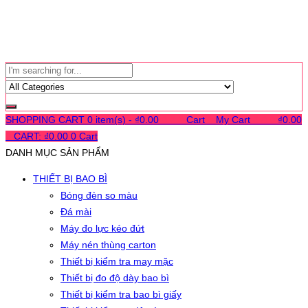
SHOPPING CART
0 item(s) -
₫
0.00
0
0
0
Cart
0
My Cart
0
0
0
₫
0.00
0
CART:
₫
0.00
0
Cart
DANH MỤC SẢN PHẨM
THIẾT BỊ BAO BÌ
Bóng đèn so màu
Đá mài
Máy đo lực kéo đứt
Máy nén thùng carton
Thiết bị kiểm tra may mặc
Thiết bị đo độ dày bao bì
Thiết bị kiểm tra bao bì giấy