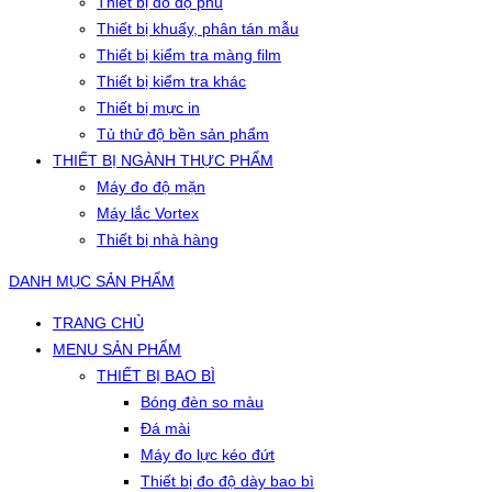
Thiết bị đo độ phủ
Thiết bị khuấy, phân tán mẫu
Thiết bị kiểm tra màng film
Thiết bị kiểm tra khác
Thiết bị mực in
Tủ thử độ bền sản phẩm
THIẾT BỊ NGÀNH THỰC PHẨM
Máy đo độ mặn
Máy lắc Vortex
Thiết bị nhà hàng
DANH MỤC SẢN PHẨM
TRANG CHỦ
MENU SẢN PHẨM
THIẾT BỊ BAO BÌ
Bóng đèn so màu
Đá mài
Máy đo lực kéo đứt
Thiết bị đo độ dày bao bì