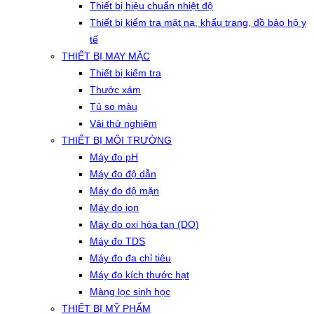
Thiết bị hiệu chuẩn nhiệt độ
Thiết bị kiểm tra mặt nạ, khẩu trang, đồ bảo hộ y
tế
THIẾT BỊ MAY MẶC
Thiết bị kiểm tra
Thước xám
Tủ so màu
Vải thử nghiệm
THIẾT BỊ MÔI TRƯỜNG
Máy đo pH
Máy đo độ dẫn
Máy đo độ mặn
Máy đo ion
Máy đo oxi hòa tan (DO)
Máy đo TDS
Máy đo đa chỉ tiêu
Máy đo kích thước hạt
Màng lọc sinh học
THIẾT BỊ MỸ PHẨM