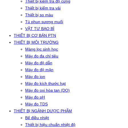
Thiết bị kiểm tra độ cứng
Thiết bị kiểm tra vải
Thiết bị so màu
Tủ phun sương muối
VẬT TƯ BAO BÌ
THIẾT BỊ CƠ BẢN PTN
THIẾT BỊ MÔI TRƯỜNG
Màng lọc sinh học
Máy đo đa chỉ tiêu
Máy đo độ dẫn
Máy đo độ mặn
Máy đo ion
Máy đo kích thước hạt
Máy đo oxi hòa tan (DO)
Máy đo pH
Máy đo TDS
THIẾT BỊ NGÀNH DƯỢC PHẨM
Bể điều nhiệt
Thiết bị hiệu chuẩn nhiệt độ