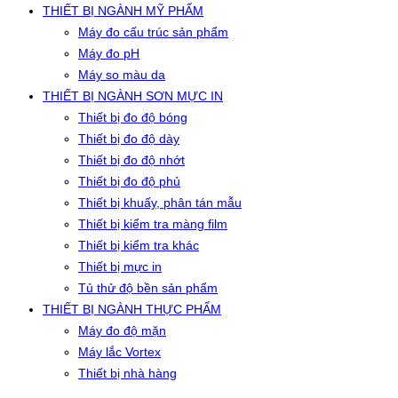
THIẾT BỊ NGÀNH MỸ PHẨM
Máy đo cấu trúc sản phẩm
Máy đo pH
Máy so màu da
THIẾT BỊ NGÀNH SƠN MỰC IN
Thiết bị đo độ bóng
Thiết bị đo độ dày
Thiết bị đo độ nhớt
Thiết bị đo độ phủ
Thiết bị khuấy, phân tán mẫu
Thiết bị kiểm tra màng film
Thiết bị kiểm tra khác
Thiết bị mực in
Tủ thử độ bền sản phẩm
THIẾT BỊ NGÀNH THỰC PHẨM
Máy đo độ mặn
Máy lắc Vortex
Thiết bị nhà hàng