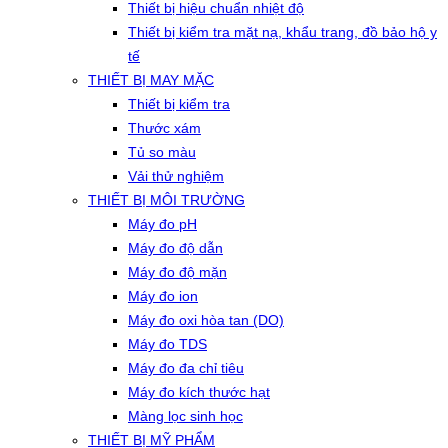
Thiết bị hiệu chuẩn nhiệt độ
Thiết bị kiểm tra mặt nạ, khẩu trang, đồ bảo hộ y
tế
THIẾT BỊ MAY MẶC
Thiết bị kiểm tra
Thước xám
Tủ so màu
Vải thử nghiệm
THIẾT BỊ MÔI TRƯỜNG
Máy đo pH
Máy đo độ dẫn
Máy đo độ mặn
Máy đo ion
Máy đo oxi hòa tan (DO)
Máy đo TDS
Máy đo đa chỉ tiêu
Máy đo kích thước hạt
Màng lọc sinh học
THIẾT BỊ MỸ PHẨM