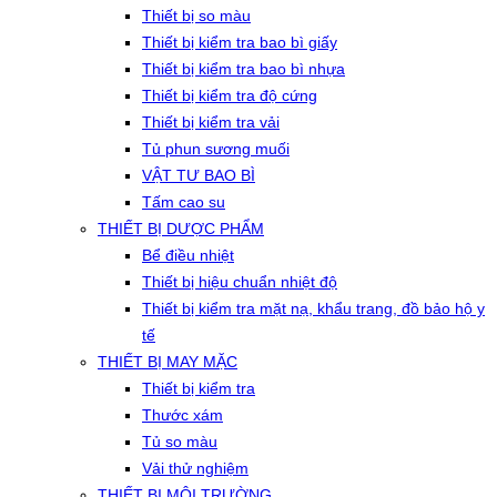
Thiết bị so màu
Thiết bị kiểm tra bao bì giấy
Thiết bị kiểm tra bao bì nhựa
Thiết bị kiểm tra độ cứng
Thiết bị kiểm tra vải
Tủ phun sương muối
VẬT TƯ BAO BÌ
Tấm cao su
THIẾT BỊ DƯỢC PHẨM
Bể điều nhiệt
Thiết bị hiệu chuẩn nhiệt độ
Thiết bị kiểm tra mặt nạ, khẩu trang, đồ bảo hộ y
tế
THIẾT BỊ MAY MẶC
Thiết bị kiểm tra
Thước xám
Tủ so màu
Vải thử nghiệm
THIẾT BỊ MÔI TRƯỜNG