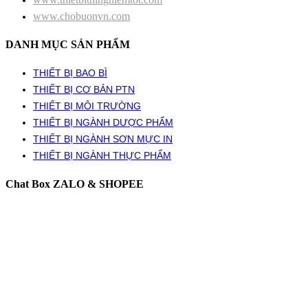
www.chobuonvn.com
DANH MỤC SẢN PHẨM
THIẾT BỊ BAO BÌ
THIẾT BỊ CƠ BẢN PTN
THIẾT BỊ MÔI TRƯỜNG
THIẾT BỊ NGÀNH DƯỢC PHẨM
THIẾT BỊ NGÀNH SƠN MỰC IN
THIẾT BỊ NGÀNH THỰC PHẨM
Chat Box ZALO & SHOPEE