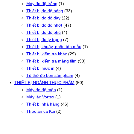
Máy đo độ trắng
(1)
Thiết bị đo độ bóng
(33)
Thiết bị đo độ dày
(22)
Thiết bị đo độ nhớt
(47)
Thiết bị đo độ phủ
(4)
Thiết bị đo tỷ trọng
(7)
Thiết bị khuấy, phân tán mẫu
(1)
Thiết bị kiểm tra khác
(29)
Thiết bị kiểm tra màng film
(90)
Thiết bị mực in
(4)
Tủ thử độ bền sản phẩm
(4)
THIẾT BỊ NGÀNH THỰC PHẨM
(50)
Máy đo độ mặn
(1)
Máy lắc Vortex
(1)
Thiết bị nhà hàng
(46)
Thức ăn cá Koi
(2)