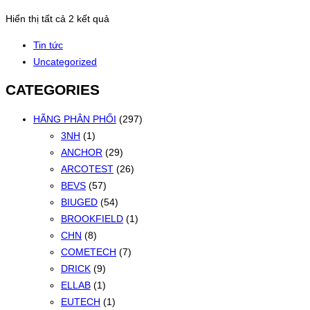
Đã
Hiển thị tất cả 2 kết quả
sắp
Tin tức
xếp
Uncategorized
theo
mới
CATEGORIES
nhất
HÃNG PHÂN PHỐI
(297)
3NH
(1)
ANCHOR
(29)
ARCOTEST
(26)
BEVS
(57)
BIUGED
(54)
BROOKFIELD
(1)
CHN
(8)
COMETECH
(7)
DRICK
(9)
ELLAB
(1)
EUTECH
(1)