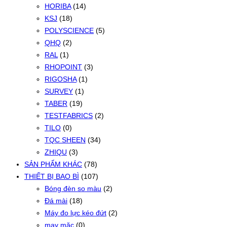
HORIBA
(14)
KSJ
(18)
POLYSCIENCE
(5)
QHQ
(2)
RAL
(1)
RHOPOINT
(3)
RIGOSHA
(1)
SURVEY
(1)
TABER
(19)
TESTFABRICS
(2)
TILO
(0)
TQC SHEEN
(34)
ZHIQU
(3)
SẢN PHẨM KHÁC
(78)
THIẾT BỊ BAO BÌ
(107)
Bóng đèn so màu
(2)
Đá mài
(18)
Máy đo lực kéo đứt
(2)
may mặc
(0)