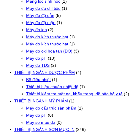
Màng lọc sinh học
(1)
Máy đo đa chỉ tiêu
(1)
Máy đo độ dẫn
(5)
Máy đo độ mặn
(1)
Máy đo ion
(2)
Máy đo kích thước hạt
(1)
Máy đo kích thước hạt
(1)
Máy đo oxi hòa tan (DO)
(3)
Máy đo pH
(10)
Máy đo TDS
(2)
THIẾT BỊ NGÀNH DƯỢC PHẨM
(4)
Bể điều nhiệt
(1)
Thiết bị hiệu chuẩn nhiệt độ
(1)
Thiết bị kiểm tra mặt nạ, khẩu trang, đồ bảo hộ y tế
(2)
THIẾT BỊ NGÀNH MỸ PHẨM
(1)
Máy đo cấu trúc sản phẩm
(1)
Máy đo pH
(0)
Máy so màu da
(0)
THIẾT BỊ NGÀNH SƠN MỰC IN
(246)