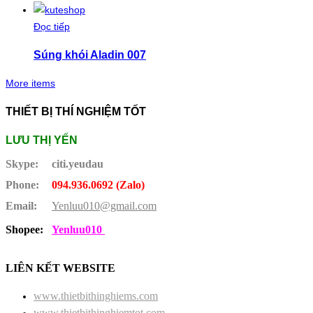
Đọc tiếp
Súng khói Aladin 007
More items
THIẾT BỊ THÍ NGHIỆM TỐT
LƯU THỊ YẾN
Skype:
citi.yeudau
Phone:
094.936.0692 (Zalo)
Email:
Yenluu010@gmail.com
Shopee:
Yenluu010
LIÊN KẾT WEBSITE
www.thietbithinghiems.com
www.thietbithinghiemtot.com