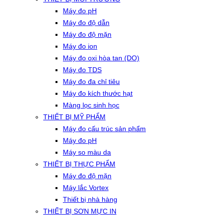
Máy đo pH
Máy đo độ dẫn
Máy đo độ mặn
Máy đo ion
Máy đo oxi hòa tan (DO)
Máy đo TDS
Máy đo đa chỉ tiêu
Máy đo kích thước hạt
Màng lọc sinh học
THIẾT BỊ MỸ PHẨM
Máy đo cấu trúc sản phẩm
Máy đo pH
Máy so màu da
THIẾT BỊ THỰC PHẨM
Máy đo độ mặn
Máy lắc Vortex
Thiết bị nhà hàng
THIẾT BỊ SƠN MỰC IN