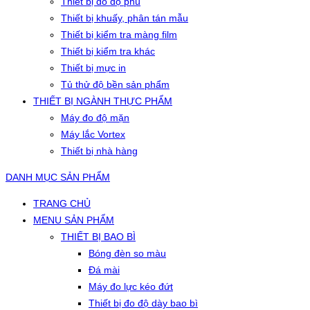
Thiết bị đo độ phủ
Thiết bị khuấy, phân tán mẫu
Thiết bị kiểm tra màng film
Thiết bị kiểm tra khác
Thiết bị mực in
Tủ thử độ bền sản phẩm
THIẾT BỊ NGÀNH THỰC PHẨM
Máy đo độ mặn
Máy lắc Vortex
Thiết bị nhà hàng
DANH MỤC SẢN PHẨM
TRANG CHỦ
MENU SẢN PHẨM
THIẾT BỊ BAO BÌ
Bóng đèn so màu
Đá mài
Máy đo lực kéo đứt
Thiết bị đo độ dày bao bì