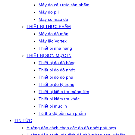
Máy đo cấu trúc sản phẩm
Máy đo pH
Máy so màu da
THIẾT BỊ THỰC PHẨM
Máy đo độ mặn
Máy lắc Vortex
Thiết bị nhà hàng
THIẾT BỊ SƠN MỰC IN
Thiết bị đo độ bóng
Thiết bị đo độ nhớt
Thiết bị đo độ phủ
Thiết bị đo tỷ trọng
Thiết bị kiểm tra màng film
Thiết bị kiểm tra khác
Thiết bị mực in
Tủ thử độ bền sản phẩm
TIN TỨC
Hướng dẫn cách chọn cốc đo độ nhớt phù hợp