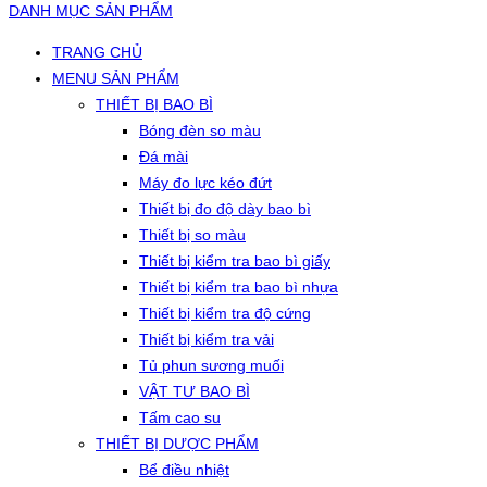
DANH MỤC SẢN PHẨM
TRANG CHỦ
MENU SẢN PHẨM
THIẾT BỊ BAO BÌ
Bóng đèn so màu
Đá mài
Máy đo lực kéo đứt
Thiết bị đo độ dày bao bì
Thiết bị so màu
Thiết bị kiểm tra bao bì giấy
Thiết bị kiểm tra bao bì nhựa
Thiết bị kiểm tra độ cứng
Thiết bị kiểm tra vải
Tủ phun sương muối
VẬT TƯ BAO BÌ
Tấm cao su
THIẾT BỊ DƯỢC PHẨM
Bể điều nhiệt