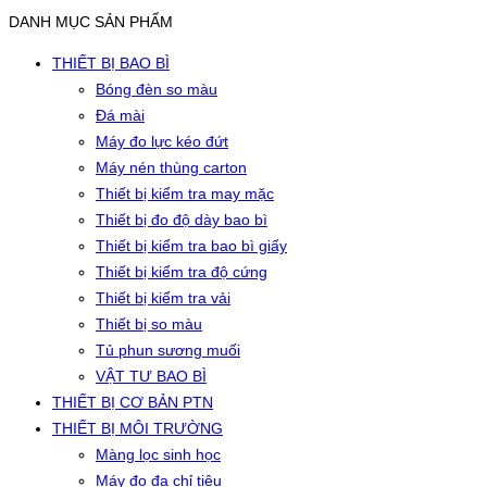
DANH MỤC SẢN PHẨM
THIẾT BỊ BAO BÌ
Bóng đèn so màu
Đá mài
Máy đo lực kéo đứt
Máy nén thùng carton
Thiết bị kiểm tra may mặc
Thiết bị đo độ dày bao bì
Thiết bị kiểm tra bao bì giấy
Thiết bị kiểm tra độ cứng
Thiết bị kiểm tra vải
Thiết bị so màu
Tủ phun sương muối
VẬT TƯ BAO BÌ
THIẾT BỊ CƠ BẢN PTN
THIẾT BỊ MÔI TRƯỜNG
Màng lọc sinh học
Máy đo đa chỉ tiêu