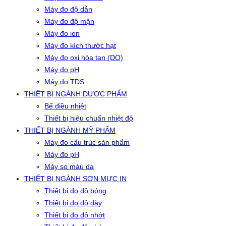
Máy đo độ dẫn
Máy đo độ mặn
Máy đo ion
Máy đo kích thước hạt
Máy đo oxi hòa tan (DO)
Máy đo pH
Máy đo TDS
THIẾT BỊ NGÀNH DƯỢC PHẨM
Bể điều nhiệt
Thiết bị hiệu chuẩn nhiệt độ
THIẾT BỊ NGÀNH MỸ PHẨM
Máy đo cấu trúc sản phẩm
Máy đo pH
Máy so màu da
THIẾT BỊ NGÀNH SƠN MỰC IN
Thiết bị đo độ bóng
Thiết bị đo độ dày
Thiết bị đo độ nhớt