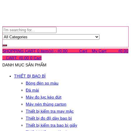
SHOPPING CART
0 item(s) -
₫
0.00
0
0
0
Cart
0
My Cart
0
0
0
₫
0.00
0
CART:
₫
0.00
0
Cart
DANH MỤC SẢN PHẨM
THIẾT BỊ BAO BÌ
Bóng đèn so màu
Đá mài
Máy đo lực kéo đứt
Máy nén thùng carton
Thiết bị kiểm tra may mặc
Thiết bị đo độ dày bao bì
Thiết bị kiểm tra bao bì giấy