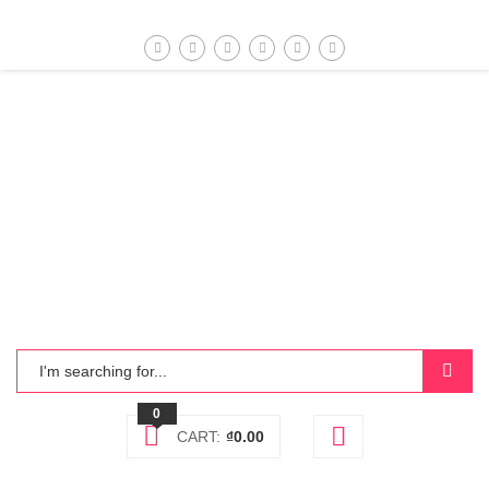
0
CART:
₫
0.00