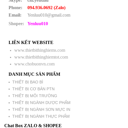
Skype:
citi.yeudau
Phone:
094.936.0692 (Zalo)
Email:
Yenluu010@gmail.com
Shopee:
Yenluu010
LIÊN KẾT WEBSITE
www.thietbithinghiems.com
www.thietbithinghiemtot.com
www.chobuonvn.com
DANH MỤC SẢN PHẨM
THIẾT BỊ BAO BÌ
THIẾT BỊ CƠ BẢN PTN
THIẾT BỊ MÔI TRƯỜNG
THIẾT BỊ NGÀNH DƯỢC PHẨM
THIẾT BỊ NGÀNH SƠN MỰC IN
THIẾT BỊ NGÀNH THỰC PHẨM
Chat Box ZALO & SHOPEE