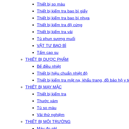
Thiết bị so màu
Thiết bị kiểm tra bao bì giấy
Thiết bị kiểm tra bao bì nhựa
Thiết bị kiểm tra độ cứng
Thiết bị kiểm tra vải
Tủ phun sương muối
VẬT TƯ BAO BÌ
Tấm cao su
THIẾT BỊ DƯỢC PHẨM
Bể điều nhiệt
Thiết bị hiệu chuẩn nhiệt độ
Thiết bị kiểm tra mặt nạ, khẩu trang, đồ bảo hộ y t
THIẾT BỊ MAY MẶC
Thiết bị kiểm tra
Thước xám
Tủ so màu
Vải thử nghiệm
THIẾT BỊ MÔI TRƯỜNG
Máy đo pH