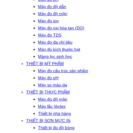
Máy đo độ dẫn
Máy đo độ mặn
Máy đo ion
Máy đo oxi hòa tan (DO)
Máy đo TDS
Máy đo đa chỉ tiêu
Máy đo kích thước hạt
Màng lọc sinh học
THIẾT BỊ MỸ PHẨM
Máy đo cấu trúc sản phẩm
Máy đo pH
Máy so màu da
THIẾT BỊ THỰC PHẨM
Máy đo độ mặn
Máy lắc Vortex
Thiết bị nhà hàng
THIẾT BỊ SƠN MỰC IN
Thiết bị đo độ bóng