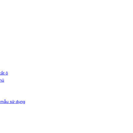
ắt ô
phủ
 mẫu sử dụng