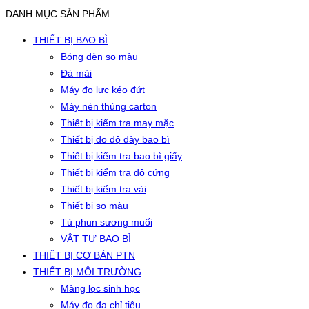
DANH MỤC SẢN PHẨM
THIẾT BỊ BAO BÌ
Bóng đèn so màu
Đá mài
Máy đo lực kéo đứt
Máy nén thùng carton
Thiết bị kiểm tra may mặc
Thiết bị đo độ dày bao bì
Thiết bị kiểm tra bao bì giấy
Thiết bị kiểm tra độ cứng
Thiết bị kiểm tra vải
Thiết bị so màu
Tủ phun sương muối
VẬT TƯ BAO BÌ
THIẾT BỊ CƠ BẢN PTN
THIẾT BỊ MÔI TRƯỜNG
Màng lọc sinh học
Máy đo đa chỉ tiêu