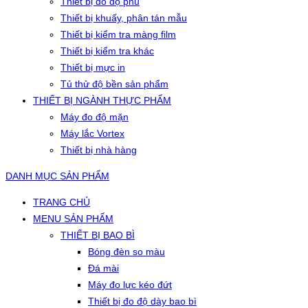
Thiết bị đo độ phủ
Thiết bị khuấy, phân tán mẫu
Thiết bị kiểm tra màng film
Thiết bị kiểm tra khác
Thiết bị mực in
Tủ thử độ bền sản phẩm
THIẾT BỊ NGÀNH THỰC PHẨM
Máy đo độ mặn
Máy lắc Vortex
Thiết bị nhà hàng
DANH MỤC SẢN PHẨM
TRANG CHỦ
MENU SẢN PHẨM
THIẾT BỊ BAO BÌ
Bóng đèn so màu
Đá mài
Máy đo lực kéo đứt
Thiết bị đo độ dày bao bì