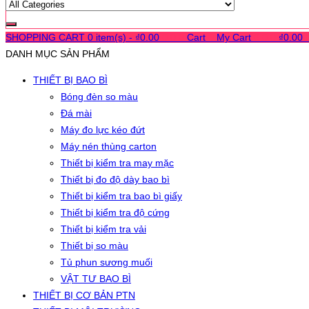
SHOPPING CART
0 item(s) -
₫
0.00
0
0
0
Cart
0
My Cart
0
0
0
₫
0.00
DANH MỤC SẢN PHẨM
THIẾT BỊ BAO BÌ
Bóng đèn so màu
Đá mài
Máy đo lực kéo đứt
Máy nén thùng carton
Thiết bị kiểm tra may mặc
Thiết bị đo độ dày bao bì
Thiết bị kiểm tra bao bì giấy
Thiết bị kiểm tra độ cứng
Thiết bị kiểm tra vải
Thiết bị so màu
Tủ phun sương muối
VẬT TƯ BAO BÌ
THIẾT BỊ CƠ BẢN PTN