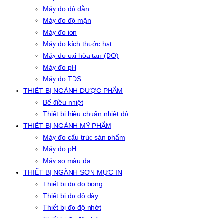
Máy đo độ dẫn
Máy đo độ mặn
Máy đo ion
Máy đo kích thước hạt
Máy đo oxi hòa tan (DO)
Máy đo pH
Máy đo TDS
THIẾT BỊ NGÀNH DƯỢC PHẨM
Bể điều nhiệt
Thiết bị hiệu chuẩn nhiệt độ
THIẾT BỊ NGÀNH MỸ PHẨM
Máy đo cấu trúc sản phẩm
Máy đo pH
Máy so màu da
THIẾT BỊ NGÀNH SƠN MỰC IN
Thiết bị đo độ bóng
Thiết bị đo độ dày
Thiết bị đo độ nhớt