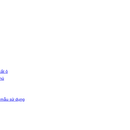
ắt ô
phủ
 mẫu sử dụng