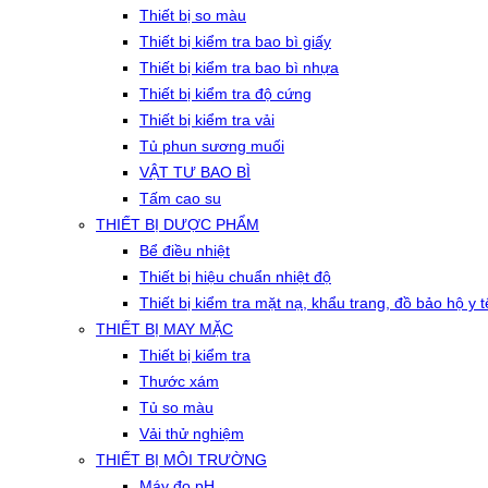
Thiết bị so màu
Thiết bị kiểm tra bao bì giấy
Thiết bị kiểm tra bao bì nhựa
Thiết bị kiểm tra độ cứng
Thiết bị kiểm tra vải
Tủ phun sương muối
VẬT TƯ BAO BÌ
Tấm cao su
THIẾT BỊ DƯỢC PHẨM
Bể điều nhiệt
Thiết bị hiệu chuẩn nhiệt độ
Thiết bị kiểm tra mặt nạ, khẩu trang, đồ bảo hộ y t
THIẾT BỊ MAY MẶC
Thiết bị kiểm tra
Thước xám
Tủ so màu
Vải thử nghiệm
THIẾT BỊ MÔI TRƯỜNG
Máy đo pH