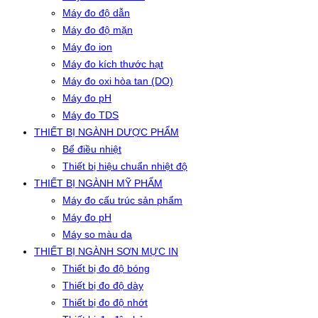
Máy đo độ dẫn
Máy đo độ mặn
Máy đo ion
Máy đo kích thước hạt
Máy đo oxi hòa tan (DO)
Máy đo pH
Máy đo TDS
THIẾT BỊ NGÀNH DƯỢC PHẨM
Bể điều nhiệt
Thiết bị hiệu chuẩn nhiệt độ
THIẾT BỊ NGÀNH MỸ PHẨM
Máy đo cấu trúc sản phẩm
Máy đo pH
Máy so màu da
THIẾT BỊ NGÀNH SƠN MỰC IN
Thiết bị đo độ bóng
Thiết bị đo độ dày
Thiết bị đo độ nhớt