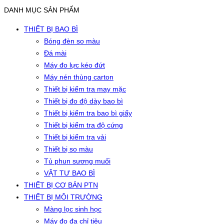
DANH MỤC SẢN PHẨM
THIẾT BỊ BAO BÌ
Bóng đèn so màu
Đá mài
Máy đo lực kéo đứt
Máy nén thùng carton
Thiết bị kiểm tra may mặc
Thiết bị đo độ dày bao bì
Thiết bị kiểm tra bao bì giấy
Thiết bị kiểm tra độ cứng
Thiết bị kiểm tra vải
Thiết bị so màu
Tủ phun sương muối
VẬT TƯ BAO BÌ
THIẾT BỊ CƠ BẢN PTN
THIẾT BỊ MÔI TRƯỜNG
Màng lọc sinh học
Máy đo đa chỉ tiêu