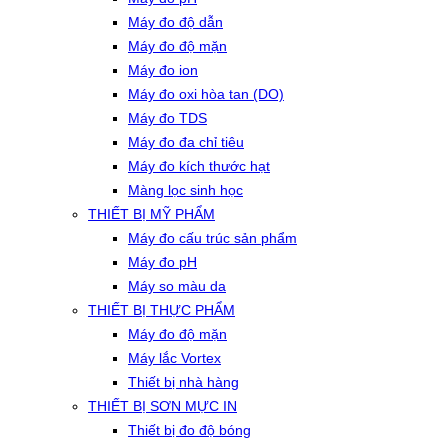
Máy đo độ dẫn
Máy đo độ mặn
Máy đo ion
Máy đo oxi hòa tan (DO)
Máy đo TDS
Máy đo đa chỉ tiêu
Máy đo kích thước hạt
Màng lọc sinh học
THIẾT BỊ MỸ PHẨM
Máy đo cấu trúc sản phẩm
Máy đo pH
Máy so màu da
THIẾT BỊ THỰC PHẨM
Máy đo độ mặn
Máy lắc Vortex
Thiết bị nhà hàng
THIẾT BỊ SƠN MỰC IN
Thiết bị đo độ bóng