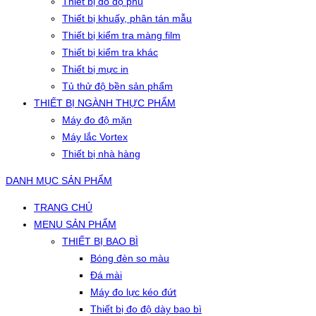
Thiết bị đo độ phủ
Thiết bị khuấy, phân tán mẫu
Thiết bị kiểm tra màng film
Thiết bị kiểm tra khác
Thiết bị mực in
Tủ thử độ bền sản phẩm
THIẾT BỊ NGÀNH THỰC PHẨM
Máy đo độ mặn
Máy lắc Vortex
Thiết bị nhà hàng
DANH MỤC SẢN PHẨM
TRANG CHỦ
MENU SẢN PHẨM
THIẾT BỊ BAO BÌ
Bóng đèn so màu
Đá mài
Máy đo lực kéo đứt
Thiết bị đo độ dày bao bì