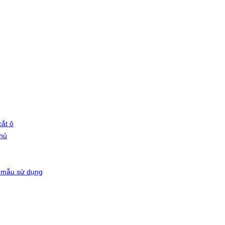
ắt ô
phủ
 mẫu sử dụng