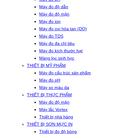
Máy đo độ dẫn
Máy đo độ mặn
Máy đo ion
Máy đo oxi hòa tan (DO)
Máy đo TDS
Máy đo đa chỉ tiêu
Máy đo kích thước hạt
Màng lọc sinh học
THIẾT BỊ MỸ PHẨM
Máy đo cấu trúc sản phẩm
Máy đo pH
Máy so màu da
THIẾT BỊ THỰC PHẨM
Máy đo độ mặn
Máy lắc Vortex
Thiết bị nhà hàng
THIẾT BỊ SƠN MỰC IN
Thiết bị đo độ bóng