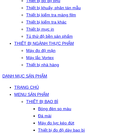
Thiết bị đo độ phủ
Thiết bị khuấy, phân tán mẫu
Thiết bị kiểm tra màng film
Thiết bị kiểm tra khác
Thiết bị mực in
Tủ thử độ bền sản phẩm
THIẾT BỊ NGÀNH THỰC PHẨM
Máy đo độ mặn
Máy lắc Vortex
Thiết bị nhà hàng
DANH MỤC SẢN PHẨM
TRANG CHỦ
MENU SẢN PHẨM
THIẾT BỊ BAO BÌ
Bóng đèn so màu
Đá mài
Máy đo lực kéo đứt
Thiết bị đo độ dày bao bì