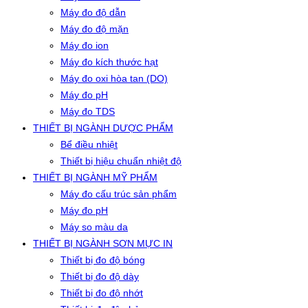
Máy đo độ dẫn
Máy đo độ mặn
Máy đo ion
Máy đo kích thước hạt
Máy đo oxi hòa tan (DO)
Máy đo pH
Máy đo TDS
THIẾT BỊ NGÀNH DƯỢC PHẨM
Bể điều nhiệt
Thiết bị hiệu chuẩn nhiệt độ
THIẾT BỊ NGÀNH MỸ PHẨM
Máy đo cấu trúc sản phẩm
Máy đo pH
Máy so màu da
THIẾT BỊ NGÀNH SƠN MỰC IN
Thiết bị đo độ bóng
Thiết bị đo độ dày
Thiết bị đo độ nhớt