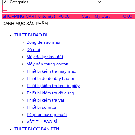
SHOPPING CART
0 item(s) -
₫
0.00
0
0
0
Cart
0
My Cart
0
0
0
₫
0.00
DANH MỤC SẢN PHẨM
THIẾT BỊ BAO BÌ
Bóng đèn so màu
Đá mài
Máy đo lực kéo đứt
Máy nén thùng carton
Thiết bị kiểm tra may mặc
Thiết bị đo độ dày bao bì
Thiết bị kiểm tra bao bì giấy
Thiết bị kiểm tra độ cứng
Thiết bị kiểm tra vải
Thiết bị so màu
Tủ phun sương muối
VẬT TƯ BAO BÌ
THIẾT BỊ CƠ BẢN PTN