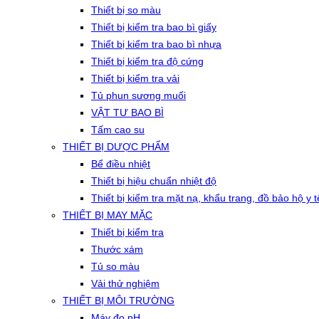
Thiết bị so màu
Thiết bị kiểm tra bao bì giấy
Thiết bị kiểm tra bao bì nhựa
Thiết bị kiểm tra độ cứng
Thiết bị kiểm tra vải
Tủ phun sương muối
VẬT TƯ BAO BÌ
Tấm cao su
THIẾT BỊ DƯỢC PHẨM
Bể điều nhiệt
Thiết bị hiệu chuẩn nhiệt độ
Thiết bị kiểm tra mặt nạ, khẩu trang, đồ bảo hộ y t
THIẾT BỊ MAY MẶC
Thiết bị kiểm tra
Thước xám
Tủ so màu
Vải thử nghiệm
THIẾT BỊ MÔI TRƯỜNG
Máy đo pH