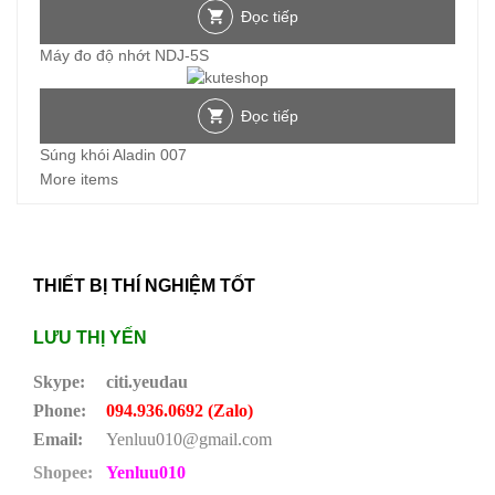
Đọc tiếp
Máy đo độ nhớt NDJ-5S
Đọc tiếp
Súng khói Aladin 007
More items
THIẾT BỊ THÍ NGHIỆM TỐT
LƯU THỊ YẾN
Skype:
citi.yeudau
Phone:
094.936.0692 (Zalo)
Email:
Yenluu010@gmail.com
Shopee:
Yenluu010