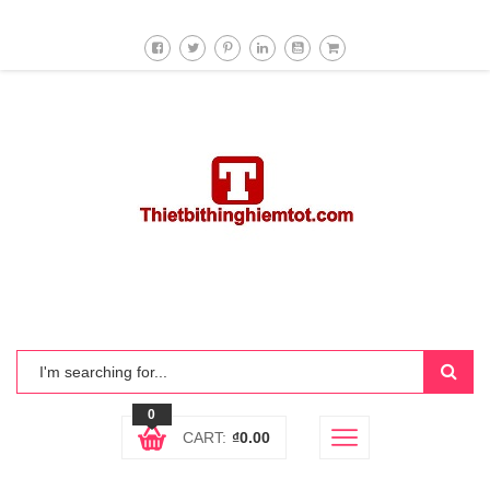
0
CART:
₫
0.00