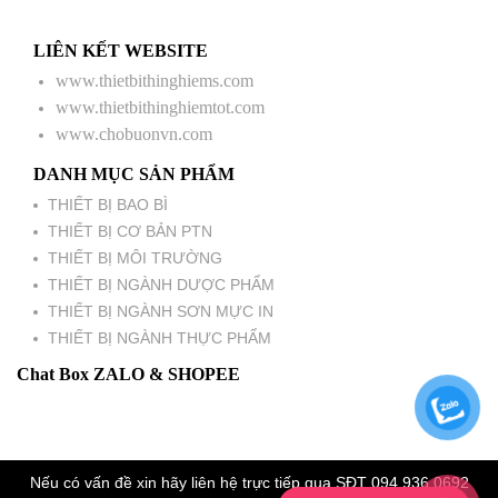
LIÊN KẾT WEBSITE
www.thietbithinghiems.com
www.thietbithinghiemtot.com
www.chobuonvn.com
DANH MỤC SẢN PHẨM
THIẾT BỊ BAO BÌ
THIẾT BỊ CƠ BẢN PTN
THIẾT BỊ MÔI TRƯỜNG
THIẾT BỊ NGÀNH DƯỢC PHẨM
THIẾT BỊ NGÀNH SƠN MỰC IN
THIẾT BỊ NGÀNH THỰC PHẨM
Chat Box ZALO & SHOPEE
Nếu có vấn đề xin hãy liên hệ trực tiếp qua SĐT 094.936.0692