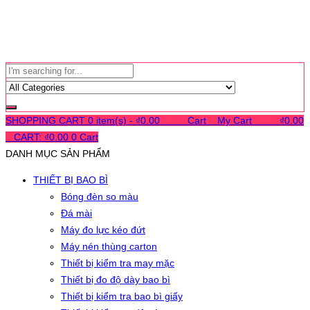
SHOPPING CART
0 item(s) -
₫
0.00
0
0
0
Cart
0
My Cart
0
0
0
₫
0.00
0
CART:
₫
0.00
0
Cart
DANH MỤC SẢN PHẨM
THIẾT BỊ BAO BÌ
Bóng đèn so màu
Đá mài
Máy đo lực kéo đứt
Máy nén thùng carton
Thiết bị kiểm tra may mặc
Thiết bị đo độ dày bao bì
Thiết bị kiểm tra bao bì giấy