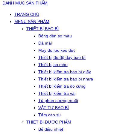
DANH MỤC SẢN PHẨM
TRANG CHỦ
MENU SẢN PHẨM
THIẾT BỊ BAO BÌ
Bóng đèn so màu
Đá mài
Máy đo lực kéo đứt
Thiết bị đo độ dày bao bì
Thiết bị so màu
Thiết bị kiểm tra bao bì giấy
Thiết bị kiểm tra bao bì nhựa
Thiết bị kiểm tra độ cứng
Thiết bị kiểm tra vải
Tủ phun sương muối
VẬT TƯ BAO BÌ
Tấm cao su
THIẾT BỊ DƯỢC PHẨM
Bể điều nhiệt