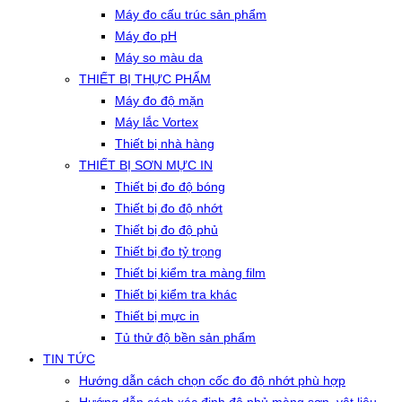
Máy đo cấu trúc sản phẩm
Máy đo pH
Máy so màu da
THIẾT BỊ THỰC PHẨM
Máy đo độ mặn
Máy lắc Vortex
Thiết bị nhà hàng
THIẾT BỊ SƠN MỰC IN
Thiết bị đo độ bóng
Thiết bị đo độ nhớt
Thiết bị đo độ phủ
Thiết bị đo tỷ trọng
Thiết bị kiểm tra màng film
Thiết bị kiểm tra khác
Thiết bị mực in
Tủ thử độ bền sản phẩm
TIN TỨC
Hướng dẫn cách chọn cốc đo độ nhớt phù hợp