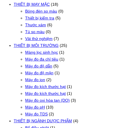
THIẾT BỊ MAY MẶC
(18)
Bóng đèn so màu
(0)
Thiết bị kiểm tra
(5)
Thước xám
(6)
Tủ so màu
(0)
Vải thử nghiệm
(7)
THIẾT BỊ MÔI TRƯỜNG
(25)
Màng lọc sinh học
(1)
Máy đo đa chỉ tiêu
(1)
Máy đo độ dẫn
(5)
Máy đo độ mặn
(1)
Máy đo ion
(2)
Máy đo kích thước hạt
(1)
Máy đo kích thước hạt
(1)
Máy đo oxi hòa tan (DO)
(3)
Máy đo pH
(10)
Máy đo TDS
(2)
THIẾT BỊ NGÀNH DƯỢC PHẨM
(4)
Bể điều nhiệt
(1)