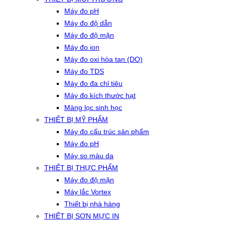
Máy đo pH
Máy đo độ dẫn
Máy đo độ mặn
Máy đo ion
Máy đo oxi hòa tan (DO)
Máy đo TDS
Máy đo đa chỉ tiêu
Máy đo kích thước hạt
Màng lọc sinh học
THIẾT BỊ MỸ PHẨM
Máy đo cấu trúc sản phẩm
Máy đo pH
Máy so màu da
THIẾT BỊ THỰC PHẨM
Máy đo độ mặn
Máy lắc Vortex
Thiết bị nhà hàng
THIẾT BỊ SƠN MỰC IN