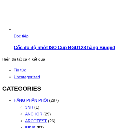
Đọc tiếp
Cốc đo độ nhớt ISO Cup BGD128 hãng Biuged
Đã
Hiển thị tất cả 4 kết quả
sắp
Tin tức
xếp
Uncategorized
theo
mới
CATEGORIES
nhất
HÃNG PHÂN PHỐI
(297)
3NH
(1)
ANCHOR
(29)
ARCOTEST
(26)
BEVS
(57)