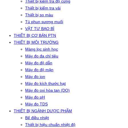
Thiết bị kiểm tra độ cứng
Thiết bị kiểm tra vải
Thiết bị so màu
Tủ phun sương muối
VẬT TƯ BAO BÌ
THIẾT BỊ CƠ BẢN PTN
THIẾT BỊ MÔI TRƯỜNG
Màng lọc sinh học
Máy đo đa chỉ tiêu
Máy đo độ dẫn
Máy đo độ mặn
Máy đo ion
Máy đo kích thước hạt
Máy đo oxi hòa tan (DO)
Máy đo pH
Máy đo TDS
THIẾT BỊ NGÀNH DƯỢC PHẨM
Bể điều nhiệt
Thiết bị hiệu chuẩn nhiệt độ