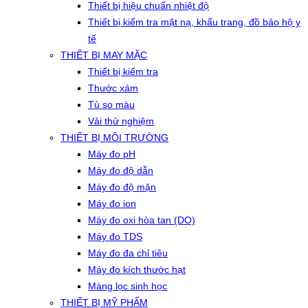
Thiết bị hiệu chuẩn nhiệt độ
Thiết bị kiểm tra mặt nạ, khẩu trang, đồ bảo hộ y
tế
THIẾT BỊ MAY MẶC
Thiết bị kiểm tra
Thước xám
Tủ so màu
Vải thử nghiệm
THIẾT BỊ MÔI TRƯỜNG
Máy đo pH
Máy đo độ dẫn
Máy đo độ mặn
Máy đo ion
Máy đo oxi hòa tan (DO)
Máy đo TDS
Máy đo đa chỉ tiêu
Máy đo kích thước hạt
Màng lọc sinh học
THIẾT BỊ MỸ PHẨM