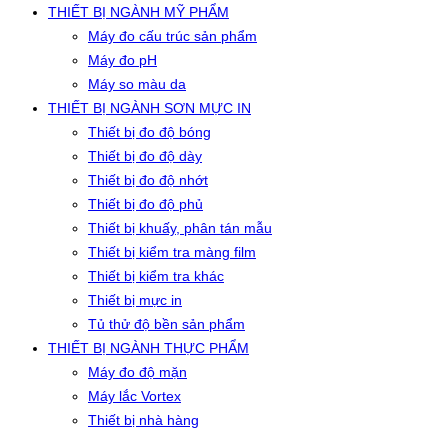
THIẾT BỊ NGÀNH MỸ PHẨM
Máy đo cấu trúc sản phẩm
Máy đo pH
Máy so màu da
THIẾT BỊ NGÀNH SƠN MỰC IN
Thiết bị đo độ bóng
Thiết bị đo độ dày
Thiết bị đo độ nhớt
Thiết bị đo độ phủ
Thiết bị khuấy, phân tán mẫu
Thiết bị kiểm tra màng film
Thiết bị kiểm tra khác
Thiết bị mực in
Tủ thử độ bền sản phẩm
THIẾT BỊ NGÀNH THỰC PHẨM
Máy đo độ mặn
Máy lắc Vortex
Thiết bị nhà hàng