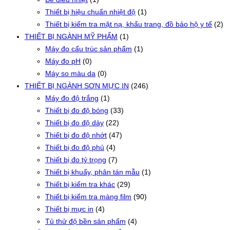
Thiết bị hiệu chuẩn nhiệt độ
(1)
Thiết bị kiểm tra mặt nạ, khẩu trang, đồ bảo hộ y tế
(2)
THIẾT BỊ NGÀNH MỸ PHẨM
(1)
Máy đo cấu trúc sản phẩm
(1)
Máy đo pH
(0)
Máy so màu da
(0)
THIẾT BỊ NGÀNH SƠN MỰC IN
(246)
Máy đo độ trắng
(1)
Thiết bị đo độ bóng
(33)
Thiết bị đo độ dày
(22)
Thiết bị đo độ nhớt
(47)
Thiết bị đo độ phủ
(4)
Thiết bị đo tỷ trọng
(7)
Thiết bị khuấy, phân tán mẫu
(1)
Thiết bị kiểm tra khác
(29)
Thiết bị kiểm tra màng film
(90)
Thiết bị mực in
(4)
Tủ thử độ bền sản phẩm
(4)