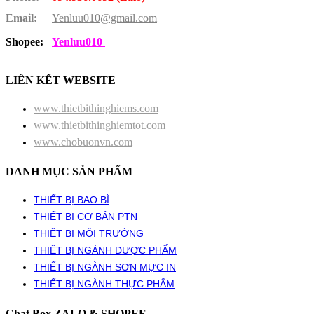
Email:
Yenluu010@gmail.com
Shopee:
Yenluu010
LIÊN KẾT WEBSITE
www.thietbithinghiems.com
www.thietbithinghiemtot.com
www.chobuonvn.com
DANH MỤC SẢN PHẨM
THIẾT BỊ BAO BÌ
THIẾT BỊ CƠ BẢN PTN
THIẾT BỊ MÔI TRƯỜNG
THIẾT BỊ NGÀNH DƯỢC PHẨM
THIẾT BỊ NGÀNH SƠN MỰC IN
THIẾT BỊ NGÀNH THỰC PHẨM
Chat Box ZALO & SHOPEE