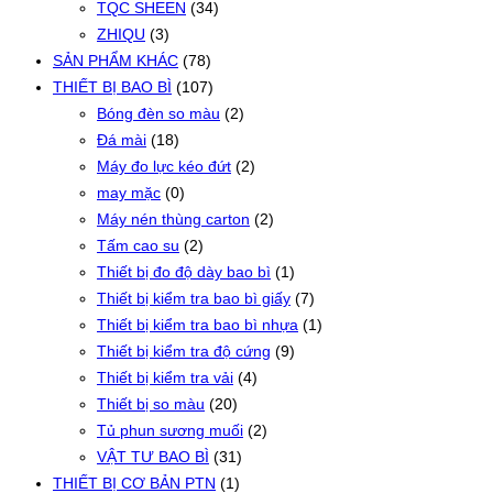
TQC SHEEN
(34)
ZHIQU
(3)
SẢN PHẨM KHÁC
(78)
THIẾT BỊ BAO BÌ
(107)
Bóng đèn so màu
(2)
Đá mài
(18)
Máy đo lực kéo đứt
(2)
may mặc
(0)
Máy nén thùng carton
(2)
Tấm cao su
(2)
Thiết bị đo độ dày bao bì
(1)
Thiết bị kiểm tra bao bì giấy
(7)
Thiết bị kiểm tra bao bì nhựa
(1)
Thiết bị kiểm tra độ cứng
(9)
Thiết bị kiểm tra vải
(4)
Thiết bị so màu
(20)
Tủ phun sương muối
(2)
VẬT TƯ BAO BÌ
(31)
THIẾT BỊ CƠ BẢN PTN
(1)