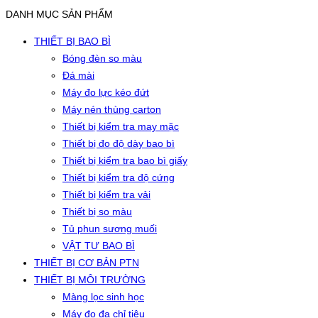
DANH MỤC SẢN PHẨM
THIẾT BỊ BAO BÌ
Bóng đèn so màu
Đá mài
Máy đo lực kéo đứt
Máy nén thùng carton
Thiết bị kiểm tra may mặc
Thiết bị đo độ dày bao bì
Thiết bị kiểm tra bao bì giấy
Thiết bị kiểm tra độ cứng
Thiết bị kiểm tra vải
Thiết bị so màu
Tủ phun sương muối
VẬT TƯ BAO BÌ
THIẾT BỊ CƠ BẢN PTN
THIẾT BỊ MÔI TRƯỜNG
Màng lọc sinh học
Máy đo đa chỉ tiêu