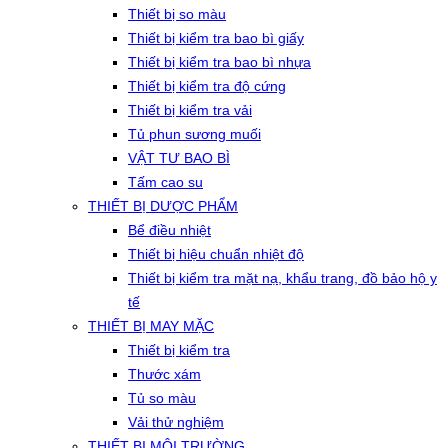
Thiết bị so màu
Thiết bị kiểm tra bao bì giấy
Thiết bị kiểm tra bao bì nhựa
Thiết bị kiểm tra độ cứng
Thiết bị kiểm tra vải
Tủ phun sương muối
VẬT TƯ BAO BÌ
Tấm cao su
THIẾT BỊ DƯỢC PHẨM
Bể điều nhiệt
Thiết bị hiệu chuẩn nhiệt độ
Thiết bị kiểm tra mặt nạ, khẩu trang, đồ bảo hộ y
tế
THIẾT BỊ MAY MẶC
Thiết bị kiểm tra
Thước xám
Tủ so màu
Vải thử nghiệm
THIẾT BỊ MÔI TRƯỜNG