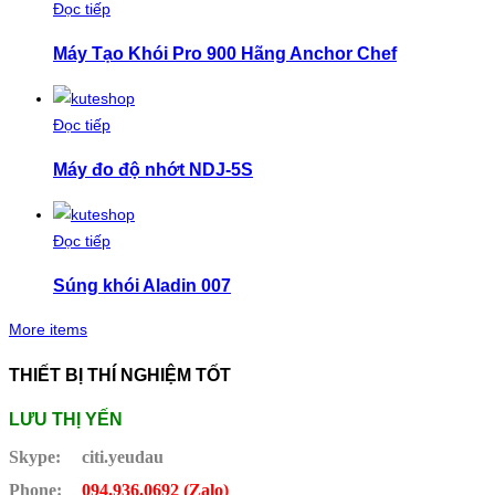
Đọc tiếp
Máy Tạo Khói Pro 900 Hãng Anchor Chef
Đọc tiếp
Máy đo độ nhớt NDJ-5S
Đọc tiếp
Súng khói Aladin 007
More items
THIẾT BỊ THÍ NGHIỆM TỐT
LƯU THỊ YẾN
Skype:
citi.yeudau
Phone:
094.936.0692 (Zalo)