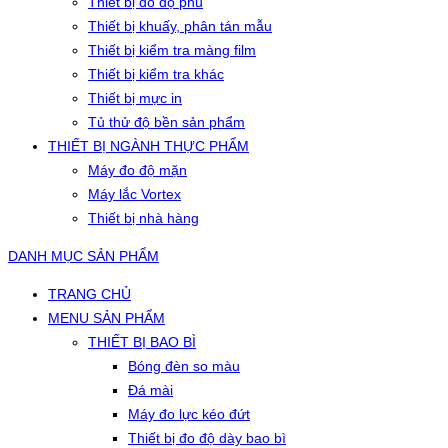
Thiết bị đo độ phủ
Thiết bị khuấy, phân tán mẫu
Thiết bị kiểm tra màng film
Thiết bị kiểm tra khác
Thiết bị mực in
Tủ thử độ bền sản phẩm
THIẾT BỊ NGÀNH THỰC PHẨM
Máy đo độ mặn
Máy lắc Vortex
Thiết bị nhà hàng
DANH MỤC SẢN PHẨM
TRANG CHỦ
MENU SẢN PHẨM
THIẾT BỊ BAO BÌ
Bóng đèn so màu
Đá mài
Máy đo lực kéo đứt
Thiết bị đo độ dày bao bì