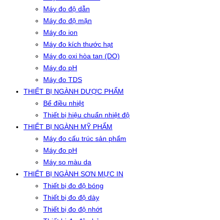
Máy đo độ dẫn
Máy đo độ mặn
Máy đo ion
Máy đo kích thước hạt
Máy đo oxi hòa tan (DO)
Máy đo pH
Máy đo TDS
THIẾT BỊ NGÀNH DƯỢC PHẨM
Bể điều nhiệt
Thiết bị hiệu chuẩn nhiệt độ
THIẾT BỊ NGÀNH MỸ PHẨM
Máy đo cấu trúc sản phẩm
Máy đo pH
Máy so màu da
THIẾT BỊ NGÀNH SƠN MỰC IN
Thiết bị đo độ bóng
Thiết bị đo độ dày
Thiết bị đo độ nhớt